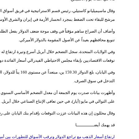
وقال ماسيميليانو كاستيلي، رئيس قسم الاستراتيجية في فريق أسواق العمل
مرشح للبقاء تحت الضغط بمجرد انحسار الأزمة في إيران والشرق الأوس
وأضاف أن الصراع ساهم مؤقتاً في وقف موجة ضعف الدولار بفعل الطلب عل
تنويع محافظهم بعيداً عن الأصول المقومة بالدولار الأميركي.
وفي الولايات المتحدة، سجل التضخم خلال أبريل أسرع وتيرة ارتفاع له في
توقعات الاقتصاديين بإبقاء مجلس الاحتياطي الفيدرالي أسعار الفائدة دون
وفي اليابان، بلغ الد
التدخل في سوق الصرف.
على التوالي في مايو (أيار)، في حين تعافى الإنتاج الصناعي خلال أبريل.
وقال محللون إن هذه البيانات عززت التوقعات بإقدام بنك اليابان على رف
قد يهمك أيضــــــــــــــا
ارتفاع أسعار الذهب مع تراجع الدولار وترقب الأسواق للتطورات بين أمير