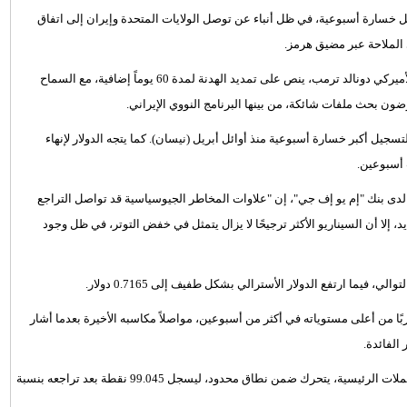
يل خسارة أسبوعية، في ظل أنباء عن توصل الولايات المتحدة وإيران إلى اتفاق
الملاحة عبر مضيق هرمز.
وذكرت أربعة مصادر" أن الاتفاق، الذي لا يزال بانتظار موافقة الرئيس الأميركي دونالد ترمب، ينص على تمديد الهدنة لمدة 60 يوماً إضافية، مع السماح
ضون بحث ملفات شائكة، من بينها البرنامج النووي الإيراني.
 المائة يوم الجمعة، متجهة لتسجيل أكبر خسارة أسبوعية منذ أوائل أبريل (نيسان). كما يتجه الدولار لإنهاء
دى بنك "إم يو إف جي"، إن "علاوات المخاطر الجيوسياسية قد تواصل التراجع
ا أن السيناريو الأكثر ترجيحًا لا يزال يتمثل في خفض التوتر، في ظل وجود
نيوزيلندي بنسبة 0.4 في المائة إلى 0.5960 دولار، مقتربًا من أعلى مستوياته في أكثر من أسبوعين، مواصلاً مكاسبه الأخيرة بعدما أشار
الفائدة.
وظل مؤشر الدولار، الذي يقيس أداء العملة الأميركية مقابل سلة من العملات الرئيسية، يتحرك ضمن نطاق محدود، ليسجل 99.045 نقطة بعد تراجعه بنسبة