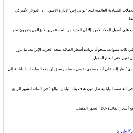
ات السيادية العالمية لدى "يو بي إس" لإدارة الأصول، إن الدولار الأميركي
ط.
ى أصول الملاذ الآمن، إلا أن العديد من المستثمرين لا يزالون يتجهون نحو
 ثلاث سنوات، مدفوعًا بزيادة أسعار الطاقة نتيجة الحرب الإيرانية، ما عزز
 تغيير حتى العام المقبل.
ولار 159.30 ين، مبتعداً عن مستوى 160 يناً للدولار، الذي يُنظر إليه على أنه مستوى نفسي حساس سبق أن دفع السلطات اليابانية إلى
وأظهرت بيانات صدرت يوم الجمعة أن معدل التضخم الأساسي السنوي في العاصمة اليابانية ظل دون هدف بنك اليابان البالغ 2 في المائة للشهر الرابع
ع أسعار الفائدة خلال الشهر المقبل.
كا وإيران