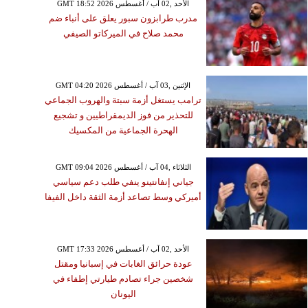
GMT 18:52 2026 الأحد ,02 آب / أغسطس
مدرب طرابزون سبور يعلق على أنباء ضم
محمد صلاح في الميركاتو الصيفي
GMT 04:20 2026 الإثنين ,03 آب / أغسطس
ترامب يستغل أزمة سبتة والهروب الجماعي
للتحذير من فوز الديمقراطيين و تشجيع
الهحرة الجماعية من المكسيك
GMT 09:04 2026 الثلاثاء ,04 آب / أغسطس
جياني إنفانتينو ينفي طلب دعم سياسي
أميركي وسط تصاعد أزمة الثقة داخل الفيفا
GMT 17:33 2026 الأحد ,02 آب / أغسطس
عودة حرائق الغابات في إسبانيا ومقتل
شخصين جراء تصادم طيارتي إطفاء في
اليونان