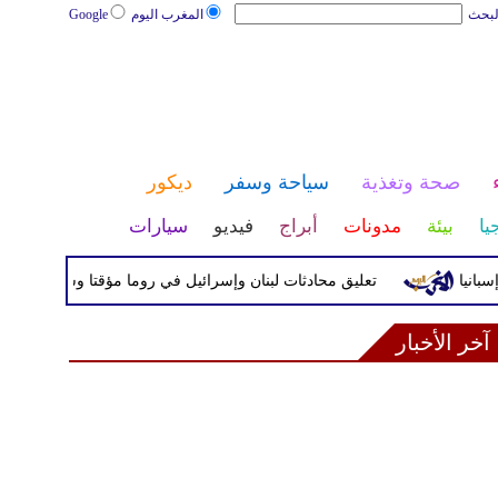
لبحث
المغرب اليوم
Google
صحة وتغذية
سياحة وسفر
ديكور
يا
بيئة
مدونات
أبراج
فيديو
سيارات
تعليق محادثات لبنان وإسرائيل في روما مؤقتا وسط تصعيد ميداني ج
آخر الأخبار