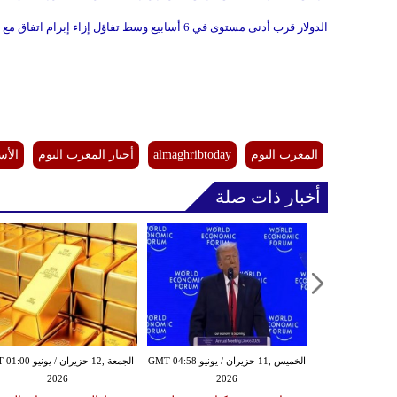
الدولار قرب أدنى مستوى في 6 أسابيع وسط تفاؤل إزاء إبرام اتفاق مع إيران
المغرب اليوم
almaghribtoday
أخبار المغرب اليوم
الأس
أخبار ذات صلة
الخميس ,11 حزيران / يونيو GMT 04:58
الجمعة ,12 حزيران / يو
2026
2026