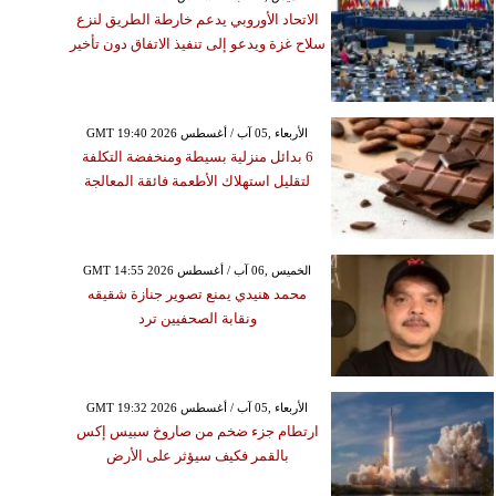
الاتحاد الأوروبي يدعم خارطة الطريق لنزع
سلاح غزة ويدعو إلى تنفيذ الاتفاق دون تأخير
GMT 19:40 2026 الأربعاء ,05 آب / أغسطس
6 بدائل منزلية بسيطة ومنخفضة التكلفة
لتقليل استهلاك الأطعمة فائقة المعالجة
GMT 14:55 2026 الخميس ,06 آب / أغسطس
محمد هنيدي يمنع تصوير جنازة شقيقه
ونقابة الصحفيين ترد
GMT 19:32 2026 الأربعاء ,05 آب / أغسطس
ارتطام جزء ضخم من صاروخ سبيس إكس
بالقمر فكيف سيؤثر على الأرض