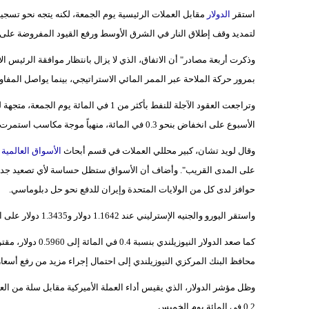
استقر
الدولار
مقابل العملات الرئيسية يوم الجمعة، لكنه يتجه نحو تسج
لتمديد وقف إطلاق النار في الشرق الأوسط ورفع القيود المفروضة على 
بمرور حركة الملاحة عبر الممر المائي الاستراتيجي، بينما يواصل المفاو
وتراجعت العقود الآجلة للنفط بأكثر من 1 في
الأسبوع على انخفاض بنحو 0.3 في المائة، منهياً موجة مكاسب استمرت أسبوعين.
وقال لويد تشان، كبير محللي العملات في قسم أبحاث
الأسواق العالمية
ل
على المدى القريب". وأضاف أن الأسواق ستظل حساسة لأي تصعيد جديد، إل
حوافز لدى كل من الولايات المتحدة وإيران للدفع نحو حل دبلوماسي.
واستقر اليورو والجنيه الإسترليني عند 1.1642 دولار و1.3435 دولار على التوالي، فيما ارتفع الدولار الأسترالي بشكل طفيف إلى 0.7165 دولار.
كما صعد الدولار ال
محافظ البنك المركزي النيوزيلندي إلى احتمال إجراء مزيد من رفع أسعار 
0.2 في المائة يوم الخميس.