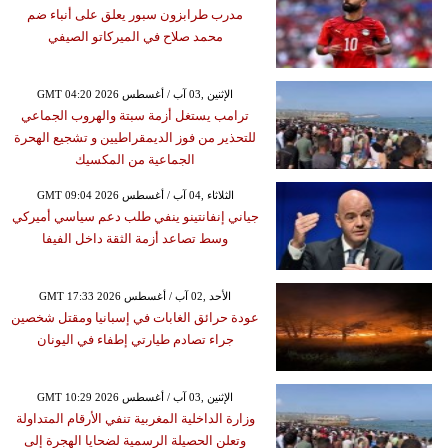
مدرب طرابزون سبور يعلق على أنباء ضم
محمد صلاح في الميركاتو الصيفي
GMT 04:20 2026 الإثنين ,03 آب / أغسطس
ترامب يستغل أزمة سبتة والهروب الجماعي
للتحذير من فوز الديمقراطيين و تشجيع الهحرة
الجماعية من المكسيك
GMT 09:04 2026 الثلاثاء ,04 آب / أغسطس
جياني إنفانتينو ينفي طلب دعم سياسي أميركي
وسط تصاعد أزمة الثقة داخل الفيفا
GMT 17:33 2026 الأحد ,02 آب / أغسطس
عودة حرائق الغابات في إسبانيا ومقتل شخصين
جراء تصادم طيارتي إطفاء في اليونان
GMT 10:29 2026 الإثنين ,03 آب / أغسطس
وزارة الداخلية المغربية تنفي الأرقام المتداولة
وتعلن الحصيلة الرسمية لضحايا الهجرة إلى