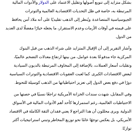
بشكل متزايد إلى تنويع أصولها وتقليل الاعتماد على
الدولار
والأدوات المالية
المرتبطة به، خاصة في ظل التحديات الاقتصادية العالمية والتوترات
بيئة
الجيوسياسية المتصاعدة. ويُنظر إلى الذهب تقليديًا على أنه ملاذ آمن يحافظ
مدوَّنات
على قيمته في أوقات الأزمات وعدم الاستقرار، ما يجعله خيارًا مفضلًا لدى العديد
من الدول.
أبراج
وأشار التقرير إلى أن الإقبال المتزايد على شراء الذهب من قبل البنوك
فيديو
المركزية جاء مدفوعًا بعدة عوامل، من بينها ارتفاع معدلات التضخم عالميًا،
وتقلبات أسعار العملات، بالإضافة إلى المخاوف المرتبطة بالديون السيادية
سيارات
لبعض الاقتصادات الكبرى. كما لعبت العقوبات الاقتصادية والتوترات السياسية
دورًا في دفع بعض الدول إلى تعزيز احتياطياتها من الذهب كوسيلة للتحوط.
وفي المقابل، شهدت سندات الخزانة الأمريكية تراجعًا نسبيًا في حصتها من
الاحتياطيات العالمية، رغم استمرارها كأحد أهم الأدوات المالية في الأسواق
الدولية. ويرى محللون أن هذا التراجع لا يعني فقدان الثقة الكاملة في الاقتصاد
الأمريكي، بل يعكس توجهًا عامًا نحو توزيع المخاطر وتبني استراتيجيات أكثر
توازنًا.