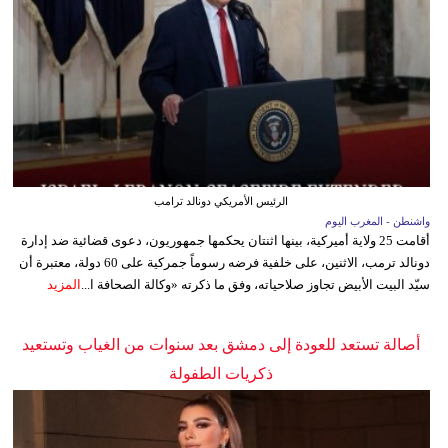
الرئيس الأمريكي دونالد ترامب
واشنطن - المغرب اليوم
أقامت 25 ولاية أميركية، بينها اثنتان يحكمها جمهوريون، دعوى قضائية ضد إدارة
دونالد ترمب، الاثنين، على خلفية فرضه رسوماً جمركية على 60 دولة، معتبرة أن
سيّد البيت الأبيض تجاوز صلاحياته، وفق ما ذكرته «وكالة الصحافة ا...
المزيد
أصالة تستعد للعودة إلى دمشق بعد سنوات من الغياب وتستعيد
ذكريات الطفولة