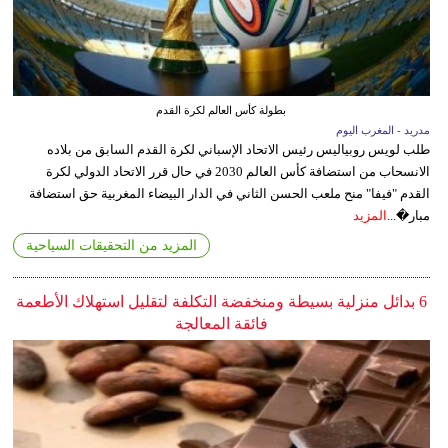
بطولة كأس العالم لكرة القدم
مدريد - المغرب اليوم
طلب لويس روبياليس رئيس الاتحاد الإسباني لكرة القدم السابق من بلاده
الانسحاب من استضافة كأس العالم 2030 في حال قرر الاتحاد الدولي لكرة
القدم "فيفا" منح ملعب الحسن الثاني في الدار البيضاء المغربية حق استضافة
مبار�...
المزيد
المزيد من التحقيقات السياحية
6 بدائل منزلية بسيطة ومنخفضة التكلفة لتقليل استهلاك الأطعمة
فائقة المعالجة