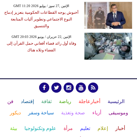
GMT 11:20 2026 الإثنين ,27 تموز / يوليو
أخنوش يوجه القطاعات الحكومية بتعزيز إدماج
النوع الاجتماعي وتطوير آليات المتابعة
والتنسيق
GMT 20:03 2026 الإثنين ,22 حزيران / يونيو
وفاة أول رائد فضاء أفغاني حمل القرآن إلى
الفضاء وتلاه هناك
الرئيسية
أخبارعاجلة
رياضة
ثقافة
إقتصاد
فن
وموسيقى
أزياء
صحة وتغذية
سياحة وسفر
ديكور
أخبار
إعلام
تعليم
مرأة
علوم وتكنولوجيا
بيئة