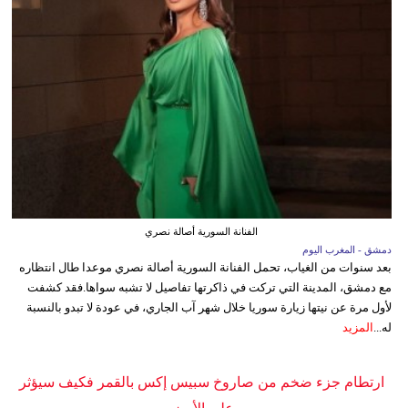
الفنانة السورية أصالة نصري
دمشق - المغرب اليوم
بعد سنوات من الغياب، تحمل الفنانة السورية أصالة نصري موعدا طال انتظاره
مع دمشق، المدينة التي تركت في ذاكرتها تفاصيل لا تشبه سواها.فقد كشفت
لأول مرة عن نيتها زيارة سوريا خلال شهر آب الجاري، في عودة لا تبدو بالنسبة
له...
المزيد
ارتطام جزء ضخم من صاروخ سبيس إكس بالقمر فكيف سيؤثر