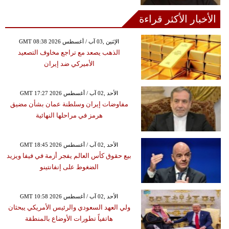
الأخبار الأكثر قراءة
GMT 08:38 2026 الإثنين ,03 آب / أغسطس
الذهب يصعد مع تراجع مخاوف التصعيد
الأميركي ضد إيران
GMT 17:27 2026 الأحد ,02 آب / أغسطس
مفاوضات إيران وسلطنة عمان بشأن مضيق
هرمز في مراحلها النهائية
GMT 18:45 2026 الأحد ,02 آب / أغسطس
بيع حقوق كأس العالم يفجر أزمة في فيفا ويزيد
الضغوط على إنفانتينو
GMT 10:58 2026 الأحد ,02 آب / أغسطس
ولي العهد السعودي والرئيس الأمريكي يبحثان
هاتفياً تطورات الأوضاع بالمنطقة