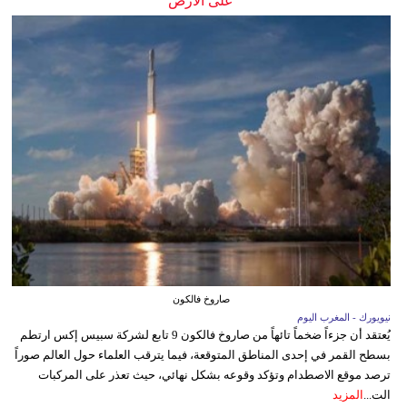
على الأرض
صاروخ فالكون
نيويورك - المغرب اليوم
يُعتقد أن جزءاً ضخماً تائهاً من صاروخ فالكون 9 تابع لشركة سبيس إكس ارتطم
بسطح القمر في إحدى المناطق المتوقعة، فيما يترقب العلماء حول العالم صوراً
ترصد موقع الاصطدام وتؤكد وقوعه بشكل نهائي، حيث تعذر على المركبات
الت...
المزيد