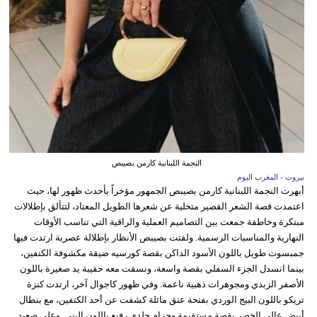
النجمة اللبنانية كارمن بصيبص
بيروت - المغرب اليوم
أبهرت النجمة اللبنانية كارمن بصيبص الجمهور مؤخراً بأحدث ظهور لها، حيث
اعتمدت قصة الشعر القصير متخلية عن شعرها الطويل المعتاد، لتتألق بإطلالات
مبتكرة وخاطفة جمعت بين التصاميم العملية والراقية التي تناسب الأوقات
النهارية والمناسبات الرسمية. ولفتت بصيبص الأنظار بإطلالة عصرية ارتدت فيها
جمبسوت طويل باللون الأسود الداكن بقصة كورسيه ضيقة مكشوفة الكتفين،
بينما انسدل الجزء السفلي بقصة واسعة، ونسقت معه حقيبة يد صغيرة باللون
الأصفر الزبدي ومجوهرات ذهبية ناعمة. وفي ظهور كاجوال آخر، ارتدت كنزة
تريكو باللون البيج الوردي بفتحة عنق مائلة كشفت عن أحد الكتفين، مع بنطال
أبيض عالي الخصر بقصة مستقيمة وحزام جلدي رفيع باللون البني. وعلى صعيد