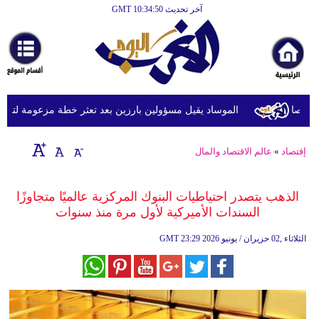
آخر تحديث GMT 10:34:50
الرئيسية
أخبارعاجلة
رياضة
ثقافة
الموساد يقيل مسؤولين بارزين بعد تعثر خطة مزعومة لتغيير الن
إقتصاد
إقتصاد
»
عالم الاقتصاد والمال
فن
وموسيقى
الذهب يتصدر احتياطيات البنوك المركزية عالميًا متجاوزًا
السندات الأميركية لأول مرة منذ سنوات
أزياء
23:29 2026 الثلاثاء ,02 حزيران / يونيو
GMT
صحة
وتغذية
سياحة