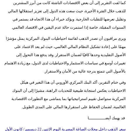
كما لفت التقرير إلى أن بعض الاقتصادات الناشئة كانت من أبرز المشترين
للذهب خلال الفترة الأخيرة، حيث سعت هذه الدول إلى تعزيز استقلالها المالي
وتقليل تعرضها للتقلبات الخارجية. ويؤكد خبراء أن هذا الاتجاه قد يستمر في
السنوات المقبلة، خاصة إذا استمرت حالة عدم اليقين في الاقتصاد العالمي.
ويرى مراقبون أن تصدر الذهب لقائمة احتياطيات البنوك المركزية يمثل مؤشرًا
مهمًا على إعادة تشكيل النظام المالي العالمي، حيث لم يعد الاعتماد على
الأصول التقليدية وحدها كافيًا لضمان الاستقرار. وقد يدفع هذا التحول إلى
تغييرات أوسع في سياسات الاستثمار والاحتياطيات لدى الدول، مع زيادة الاهتمام
بالأصول التي تتمتع بدرجة عالية من الأمان والاستقرار.
وفي ختام التقرير، أكد البنك المركزي الأوروبي أن هذا التغير في هيكل
الاحتياطيات يعكس استجابة طبيعية للتحديات الراهنة، مشيرًا إلى أن البنوك
المركزية ستواصل تقييم استراتيجياتها بما يتماشى مع التطورات الاقتصادية
العالمية، لضمان الحفاظ على استقرارها المالي على المدى الطويل.
قد يهمك أيضــــــــــــــا
سعر الذهب داخل محلات الصاغة المصرية اليوم الإثنين 22 ديسمبر/ كانون الأول