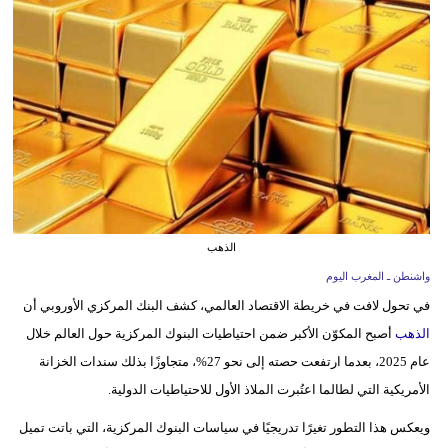
وسفر
ديكور
أخبار
البرلمان
المغربي
إعلام
الذهب
تعليم
واشنطن ـ المغرب اليوم
مرأة
في تحول لافت في خريطة الاقتصاد العالمي، كشف البنك المركزي الأوروبي أن
الذهب
أصبح المكوّن الأكبر ضمن احتياطيات البنوك المركزية حول العالم خلال
أزياء
عام 2025، بعدما ارتفعت حصته إلى نحو 27%، متجاوزًا بذلك سندات الخزانة
إسلامية
الأمريكية التي لطالما اعتُبرت الملاذ الأول للاحتياطيات الدولية.
علوم
ويعكس هذا التطور تغيرًا تدريجيًا في سياسات البنوك المركزية، التي باتت تميل
وتكنولوجيا