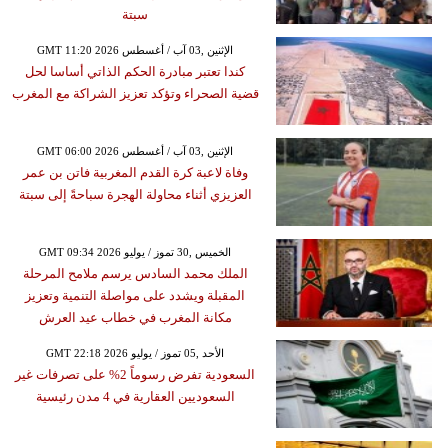
سبتة
GMT 11:20 2026 الإثنين ,03 آب / أغسطس
كندا تعتبر مبادرة الحكم الذاتي أساسا لحل
قضية الصحراء وتؤكد تعزيز الشراكة مع المغرب
GMT 06:00 2026 الإثنين ,03 آب / أغسطس
وفاة لاعبة كرة القدم المغربية فاتن بن عمر
العزيزي أثناء محاولة الهجرة سباحةً إلى سبتة
GMT 09:34 2026 الخميس ,30 تموز / يوليو
الملك محمد السادس يرسم ملامح المرحلة
المقبلة ويشدد على مواصلة التنمية وتعزيز
مكانة المغرب في خطاب عيد العرش
GMT 22:18 2026 الأحد ,05 تموز / يوليو
السعودية تفرض رسوماً 2% على تصرفات غير
السعوديين العقارية في 4 مدن رئيسية