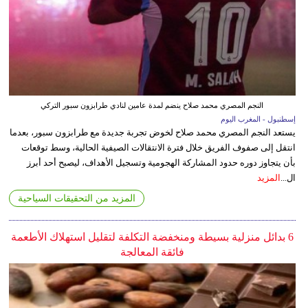
النجم المصري محمد صلاح ينضم لمدة عامين لنادي طرابزون سبور التركي
إسطنبول - المغرب اليوم
يستعد النجم المصري محمد صلاح لخوض تجربة جديدة مع طرابزون سبور، بعدما
انتقل إلى صفوف الفريق خلال فترة الانتقالات الصيفية الحالية، وسط توقعات
بأن يتجاوز دوره حدود المشاركة الهجومية وتسجيل الأهداف، ليصبح أحد أبرز
ال...
المزيد
المزيد من التحقيقات السياحية
6 بدائل منزلية بسيطة ومنخفضة التكلفة لتقليل استهلاك الأطعمة
فائقة المعالجة