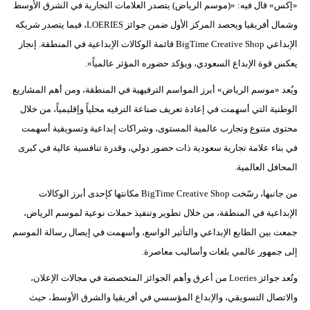
«إكس» قال فيه: «(موسم الرياض) يتصدر العلامات التجارية في الشرق الأوسط
وشمال أفريقيا ويحصد المركز الأول ضمن جوائز LOERIES، فيما يتصدر شريكه
بيئة
الإبداعي BigTime Creative Shop قائمة الوكالات الإبداعية في المنطقة. إنجاز
مدوَّنات
يعكس قوة الإبداع السعودي، ويؤكد حضوره المؤثر عالمياً».
أبراج
ويُعد «موسم الرياض» أبرز المواسم الترفيهية في المنطقة، ومن أهم المشاريع
الوطنية التي أسهمت في إعادة تعريف صناعة الترفيه محلياً وإقليمياً، من خلال
فيديو
محتوى متنوع وتجارب عالمية المستوى، وشراكات إبداعية وتسويقية أسهمت
في بناء علامة تجارية سعودية ذات حضور دولي، وقدرة تنافسية عالية في كبرى
سيارات
المحافل العالمية.
من جانبها، رسّخت BigTime Creative Shop مكانتها كإحدى أبرز الوكالات
الإبداعية في المنطقة، من خلال تطوير وتنفيذ حملات نوعية لموسم الرياض،
جمعت بين الطابع الإبداعي والتأثير الواسع، وأسهمت في إيصال رسالة الموسم
إلى جمهور عالمي بلغات وأساليب معاصرة.
وتُعد جوائز Loeries من أعرق وأهم الجوائز المتخصصة في مجالات الإعلان،
والاتصال التسويقي، والإبداع المؤسسي في أفريقيا والشرق الأوسط، حيث