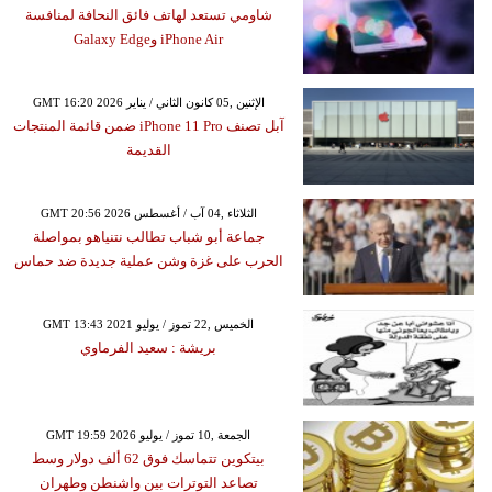
شاومي تستعد لهاتف فائق النحافة لمنافسة
iPhone Air وGalaxy Edge
GMT 16:20 2026 الإثنين ,05 كانون الثاني / يناير
آبل تصنف iPhone 11 Pro ضمن قائمة المنتجات
القديمة
GMT 20:56 2026 الثلاثاء ,04 آب / أغسطس
جماعة أبو شباب تطالب نتنياهو بمواصلة
الحرب على غزة وشن عملية جديدة ضد حماس
GMT 13:43 2021 الخميس ,22 تموز / يوليو
بريشة : سعيد الفرماوي
GMT 19:59 2026 الجمعة ,10 تموز / يوليو
بيتكوين تتماسك فوق 62 ألف دولار وسط
تصاعد التوترات بين واشنطن وطهران