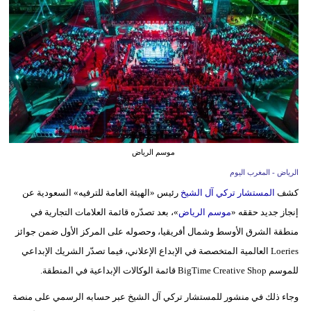
وسفر
ديكور
أخبار
البرلمان
المغربي
إعلام
موسم الرياض
الرياض - المغرب اليوم
تعليم
كشف
المستشار تركي آل الشيخ
رئيس «الهيئة العامة للترفيه» السعودية عن
مرأة
إنجاز جديد حققه «
موسم الرياض
»، بعد تصدّره قائمة العلامات التجارية في
منطقة الشرق الأوسط وشمال أفريقيا، وحصوله على المركز الأول ضمن جوائز
أزياء
Loeries العالمية المتخصصة في الإبداع الإعلاني، فيما تصدّر الشريك الإبداعي
إسلامية
للموسم BigTime Creative Shop قائمة الوكالات الإبداعية في المنطقة.
علوم
وجاء ذلك في منشور للمستشار تركي آل الشيخ عبر حسابه الرسمي على منصة
وتكنولوجيا