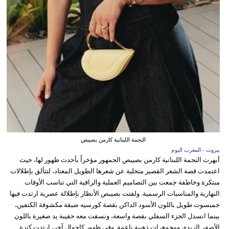
النجمة اللبنانية كارمن بصيبص
بيروت - المغرب اليوم
أبهرت النجمة اللبنانية كارمن بصيبص الجمهور مؤخراً بأحدث ظهور لها، حيث
اعتمدت قصة الشعر القصير متخلية عن شعرها الطويل المعتاد، لتتألق بإطلالات
مبتكرة وخاطفة جمعت بين التصاميم العملية والراقية التي تناسب الأوقات
النهارية والمناسبات الرسمية. ولفتت بصيبص الأنظار بإطلالة عصرية ارتدت فيها
جمبسوت طويل باللون الأسود الداكن بقصة كورسيه ضيقة مكشوفة الكتفين،
بينما انسدل الجزء السفلي بقصة واسعة، ونسقت معه حقيبة يد صغيرة باللون
الأصفر الزبدي ومجوهرات ذهبية ناعمة. وفي ظهور كاجوال آخر، ارتدت كنزة