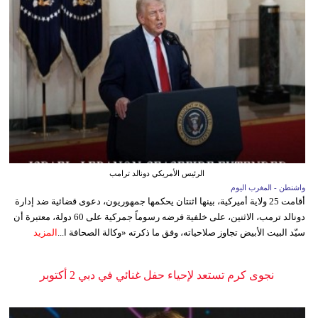
الرئيس الأمريكي دونالد ترامب
واشنطن - المغرب اليوم
أقامت 25 ولاية أميركية، بينها اثنتان يحكمها جمهوريون، دعوى قضائية ضد إدارة
دونالد ترمب، الاثنين، على خلفية فرضه رسوماً جمركية على 60 دولة، معتبرة أن
سيّد البيت الأبيض تجاوز صلاحياته، وفق ما ذكرته «وكالة الصحافة ا...
المزيد
نجوى كرم تستعد لإحياء حفل غنائي في دبي 2 أكتوبر