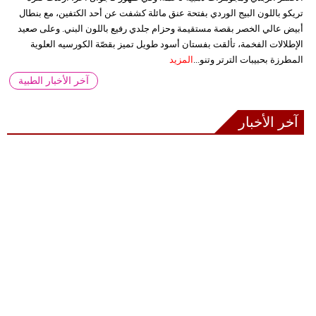
تريكو باللون البيج الوردي بفتحة عنق مائلة كشفت عن أحد الكتفين، مع بنطال
أبيض عالي الخصر بقصة مستقيمة وحزام جلدي رفيع باللون البني. وعلى صعيد
الإطلالات الفخمة، تألقت بفستان أسود طويل تميز بقصّة الكورسيه العلوية
المطرزة بحبيبات الترتر وتنو...
المزيد
آخر الأخبار الطبية
آخر الأخبار