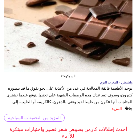
الشوكولاتة
واشنطن - المغرب اليوم
توجد الأطعمة فائقة المعالجة في عدد من الأغذية على نحو يفوق ما قد يتصوره
كثيرون، وسوف تساعدك هذه الوصفات الشهية على تجنبها.نتوقع عندما نشتري
المثلجات أنها تتكون من خليط لذيذ وغني بالدهون، كالكريمة أو الحليب، إلى
جا�...
المزيد
المزيد من التحقيقات السياحية
أحدث إطلالات كارمن بصيبص شعر قصير واختيارات مبتكرة
للأزياء