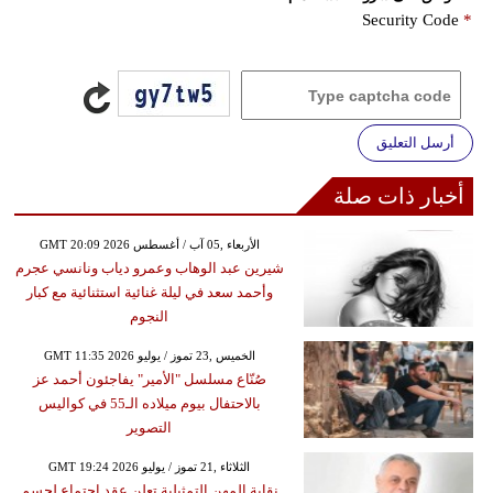
Security Code
*
أرسل التعليق
أخبار ذات صلة
GMT 20:09 2026 الأربعاء ,05 آب / أغسطس
شيرين عبد الوهاب وعمرو دياب ونانسي عجرم
وأحمد سعد في ليلة غنائية استثنائية مع كبار
النجوم
GMT 11:35 2026 الخميس ,23 تموز / يوليو
صُنّاع مسلسل "الأمير" يفاجئون أحمد عز
بالاحتفال بيوم ميلاده الـ55 في كواليس
التصوير
GMT 19:24 2026 الثلاثاء ,21 تموز / يوليو
نقابة المهن التمثيلية تعلن عقد اجتماع لحسم