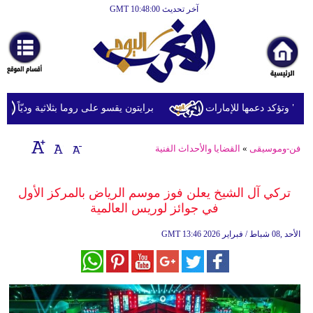
آخر تحديث GMT 10:48:00
الرئيسية
أخبارعاجلة
رياضة
ثقافة
" وتؤكد دعمها للإمارات
برايتون يقسو على روما بثلاثية وديّاً
إقتصاد
فن-وموسيقى
»
القضايا والأحداث الفنية
فن
وموسيقى
تركي آل الشيخ يعلن فوز موسم الرياض بالمركز الأول
في جوائز لوريس العالمية
أزياء
13:46 2026 الأحد ,08 شباط / فبراير
GMT
صحة
وتغذية
سياحة