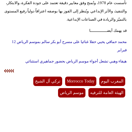
تأسست عام 1978، وتُمنح وفق معايير دقيقة تعتمد على جودة الفكرة، والابتكار،
والتنفيذ، والأثر الإبداعي. ويُنظر إلى الفوز بها بوصفه اعترافاً دولياً رفيع المستوى
بالتميّز والريادة في الصناعات الإبداعية.
قد يهمك أيضــــــــــــــا
محمد حماقي يحيي حفلا غنائيا على مسرح أبو بكر سالم بموسم الرياض 12
فبراير
هيفاء وهبي تشعل أجواء موسم الرياض بحضور جماهيري استثنائي
المغرب اليوم
Morrocco Today
تركي آل الشيخ
الهيئة العامة للترفيه
موسم الرياض