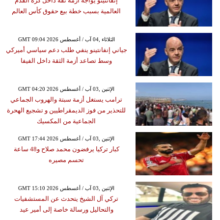
إنفانتينو يواجه أزمة ثقة داخل كرة القدم
العالمية بسبب خطة بيع حقوق كأس العالم
GMT 09:04 2026 الثلاثاء ,04 آب / أغسطس
جياني إنفانتينو ينفي طلب دعم سياسي أميركي
وسط تصاعد أزمة الثقة داخل الفيفا
GMT 04:20 2026 الإثنين ,03 آب / أغسطس
ترامب يستغل أزمة سبتة والهروب الجماعي
للتحذير من فوز الديمقراطيين و تشجيع الهحرة
الجماعية من المكسيك
GMT 17:44 2026 الإثنين ,03 آب / أغسطس
كبار تركيا يرفضون محمد صلاح و48 ساعة
تحسم مصيره
GMT 15:10 2026 الإثنين ,03 آب / أغسطس
تركي آل الشيخ يتحدث عن المستشفيات
والتحاليل ورسالة خاصة إلى أمير عيد