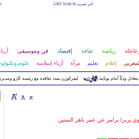
آخر تحديث GMT 18:49:39
ا
عاجلة
رياضة
ثقافة
إقتصاد
فن وموسيقى
أزياء
لمغربي
إعلام
تعليم
مرأة
أزياء إسلامية
علوم وتكنولوج
اً أمام يونايتد
ليفركوزن يمدد تعاقده مع رئيسه كارو ومديره رولفس
وي بربرا برامر عن عمر ناهز الستين