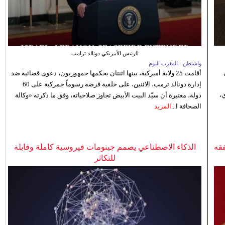
الرئيس الأمريكي دونالد ترامب
واشنطن - المغرب اليوم
أقامت 25 ولاية أميركية، بينها اثنتان يحكمها جمهوريون، دعوى قضائية ضد
إدارة دونالد ترمب، الاثنين، على خلفية فرضه رسوماً جمركية على 60
،
دولة، معتبرة أن سيّد البيت الأبيض تجاوز صلاحياته، وفق ما ذكرته «وكالة
الصحافة ا...
المزيد
فقه
الذكاء الاصطناعي يصمم جينومات فيروسية كاملة وقابلة
للتكاثر