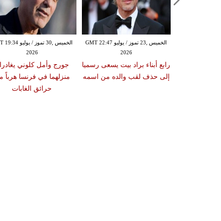
الخميس ,23 تموز / يوليو GMT 22:11
الخميس ,23 تموز / يوليو GMT 22:47
الخميس ,30 تموز / يوليو
2026
2026
20
 يتصدران قائمة
رابع أبناء براد بيت يسعى رسميا
جورج وأمل كلوني يغادرا
 ربحًا خلال كأس
إلى حذف لقب والده من اسمه
منزلهما في فرنسا هرباً م
2
حرائق الغابات