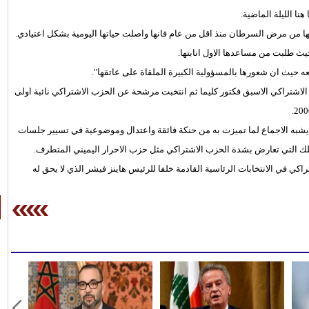
ا الليلة الماضية.
اتها من مرض السرطان منذ اقل من عام فانها واصلت حياتها اليومية بشكل اعتيادي.
حيث طلبت من مساعدها الاول انابتها.
عه حيث ان شعورها بالمسؤولية الكبيرة الملقاة على عاتقها".
ومة المستشار الاشتراكي الاسبق فكتور كليما ثم انتخبت مرشحة عن الحزب الاشتراكي نائبة اولى
 بما يشبه الاجماع لما تميزت به من حنكة فائقة واعتدال وموضوعية في تسيير جلسات
لك التي تعارض بشدة الحزب الاشتراكي مثل حزب الاحرار اليميني المتطرف.
ي في الانتخابات الرئاسية القادمة خلفا للرئيس هاينز فيشر الذي لا يحق له