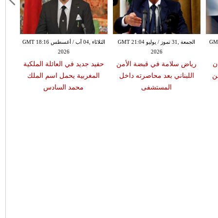
 GMT 19:34
الجمعة ,31 تموز / يوليو GMT 21:04
الثلاثاء ,04 آب / أغسطس GMT 18:16
2026
2026
ن
رياض سلامة في قبضة الأمن
حفيد جديد في العائلة الملكية
مل
ن
اللبناني بعد محاصرته داخل
المغربية يحمل اسم الملك
ال
المستشفى
محمد السادس
الجد