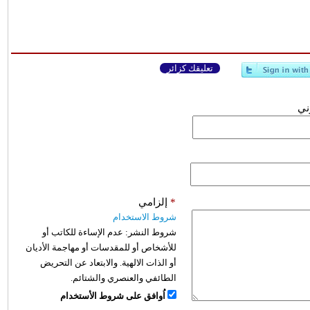
تعليقك كزائر
وني
*
إلزامي
شروط الاستخدام
شروط النشر:
عدم الإساءة للكاتب أو
للأشخاص أو للمقدسات أو مهاجمة الأديان
أو الذات الالهية. والابتعاد عن التحريض
الطائفي والعنصري والشتائم.
اُوافق على شروط الأستخدام