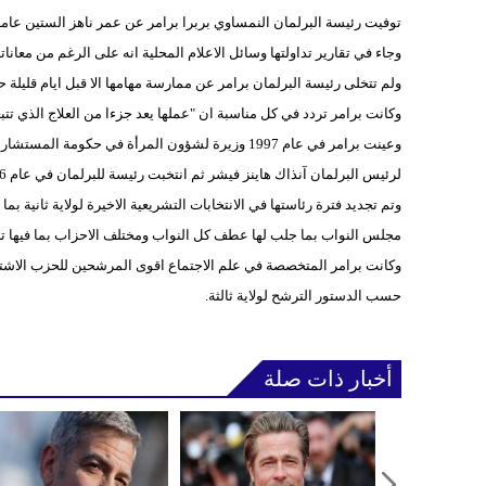
توفيت رئيسة البرلمان النمساوي بربرا برامر عن عمر ناهز الستين عاما هن
وجاء في تقارير تداولتها وسائل الاعلام المحلية انه على الرغم من معان
ولم تتخلى رئيسة البرلمان برامر عن ممارسة مهامها الا قبل ايام قليلة 
وكانت برامر تردد في كل مناسبة ان "عملها يعد جزءا من العلاج الذي تتب
وعينت برامر في عام 1997 وزيرة لشؤون المرأة في حك
لرئيس البرلمان آنذاك هاينز فيشر ثم انتخبت رئيسة للبرلمان في عام 2006.
وتم تجديد فترة رئاستها في الانتخابات التشريعية الاخيرة لولاية ثانية
مجلس النواب بما جلب لها عطف كل النواب ومختلف الاحزاب بما فيها ت
وكانت برامر المتخصصة في علم الاجتماع اقوى المرشحين للحزب الاشتراك
حسب الدستور الترشح لولاية ثالثة.
أخبار ذات صلة