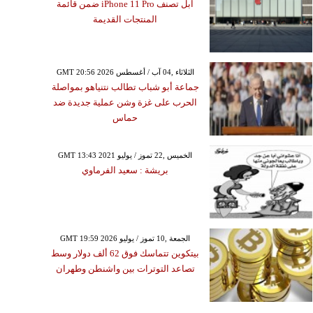
آبل تصنف iPhone 11 Pro ضمن قائمة
المنتجات القديمة
GMT 20:56 2026 الثلاثاء ,04 آب / أغسطس
جماعة أبو شباب تطالب نتنياهو بمواصلة
الحرب على غزة وشن عملية جديدة ضد
حماس
GMT 13:43 2021 الخميس ,22 تموز / يوليو
بريشة : سعيد الفرماوي
GMT 19:59 2026 الجمعة ,10 تموز / يوليو
بيتكوين تتماسك فوق 62 ألف دولار وسط
تصاعد التوترات بين واشنطن وطهران