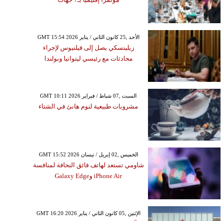
GMT 15:54 2026 الأحد ,25 كانون الثاني / يناير
زيلينسكي يصل إلى فيلنيوس لإجراء
محادثات مع رئيسي ليتوانيا وبولندا
GMT 10:11 2026 السبت ,07 شباط / فبراير
مشروبات طبيعية لنوم هانئ في الشتاء
GMT 15:52 2026 الخميس ,02 إبريل / نيسان
شاومي تستعد لهاتف فائق النحافة لمنافسة
iPhone Air وGalaxy Edge
GMT 16:20 2026 الإثنين ,05 كانون الثاني / يناير