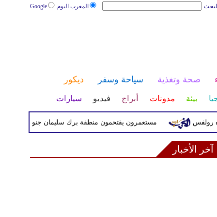
لبحث
المغرب اليوم
Google
صحة وتغذية
سياحة وسفر
ديكور
يا
بيئة
مدونات
أبراج
فيديو
سيارات
مستعمرون يقتحمون منطقة برك سليمان جنوب بيت لحم تحت حماي
آخر الأخبار