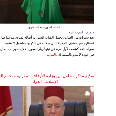
الفنانة السورية أصالة نصري
دمشق - المغرب اليوم
بعد سنوات من الغياب، تحمل الفنانة السورية أصالة نصري موعدا طال
انتظاره مع دمشق، المدينة التي تركت في ذاكرتها تفاصيل لا تشبه
سواها.فقد كشفت لأول مرة عن نيتها زيارة سوريا خلال شهر آب الجاري
في عودة لا تبدو بالنسبة له...
المزيد
توقيع مذكرة تعاون بين وزارة الأوقاف المغربية ومجمع ال
الإسلامي الدولي