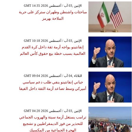
GMT 14:35 2026 الإثنين ,03 آب / أغسطس
مباحثات واشنطن وطهران ستركز على حرية
الملاحة بهرمز
الخميس ,06 آب / أغسطس GMT 17:00
2026
ك البحرين يتجول بين
GMT 10:18 2026 الإثنين ,03 آب / أغسطس
مصطافين في العلمين
إنفانتينو يواجه أزمة ثقة داخل كرة القدم
يدة خلال زيارته إلى مصر
العالمية بسبب خطة بيع حقوق كأس العالم
GMT 09:04 2026 الثلاثاء ,04 آب / أغسطس
جياني إنفانتينو ينفي طلب دعم سياسي
أميركي وسط تصاعد أزمة الثقة داخل الفيفا
GMT 04:20 2026 الإثنين ,03 آب / أغسطس
ترامب يستغل أزمة سبتة والهروب الجماعي
للتحذير من فوز الديمقراطيين و تشجيع
الهحرة الجماعية من المكسيك