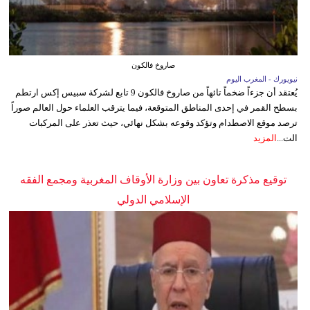
صاروخ فالكون
نيويورك - المغرب اليوم
يُعتقد أن جزءاً ضخماً تائهاً من صاروخ فالكون 9 تابع لشركة سبيس إكس ارتطم
بسطح القمر في إحدى المناطق المتوقعة، فيما يترقب العلماء حول العالم صوراً
ترصد موقع الاصطدام وتؤكد وقوعه بشكل نهائي، حيث تعذر على المركبات
الت...
المزيد
توقيع مذكرة تعاون بين وزارة الأوقاف المغربية ومجمع الفقه
الإسلامي الدولي