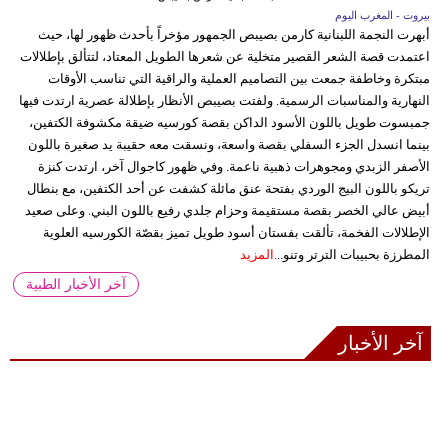
بيروت - المغرب اليوم
أبهرت النجمة اللبنانية كارمن بصيبص الجمهور مؤخراً بأحدث ظهور لها، حيث
اعتمدت قصة الشعر القصير متخلية عن شعرها الطويل المعتاد، لتتألق بإطلالات
مبتكرة وخاطفة جمعت بين التصاميم العملية والراقية التي تناسب الأوقات
النهارية والمناسبات الرسمية. ولفتت بصيبص الأنظار بإطلالة عصرية ارتدت فيها
جمبسوت طويل باللون الأسود الداكن بقصة كورسيه ضيقة مكشوفة الكتفين،
بينما انسدل الجزء السفلي بقصة واسعة، ونسقت معه حقيبة يد صغيرة باللون
الأصفر الزبدي ومجوهرات ذهبية ناعمة. وفي ظهور كاجوال آخر، ارتدت كنزة
تريكو باللون البيج الوردي بفتحة عنق مائلة كشفت عن أحد الكتفين، مع بنطال
أبيض عالي الخصر بقصة مستقيمة وحزام جلدي رفيع باللون البني. وعلى صعيد
الإطلالات الفخمة، تألقت بفستان أسود طويل تميز بقصّة الكورسيه العلوية
المطرزة بحبيبات الترتر وتنو...
المزيد
آخر الأخبار الطبية
آخر الأخبار