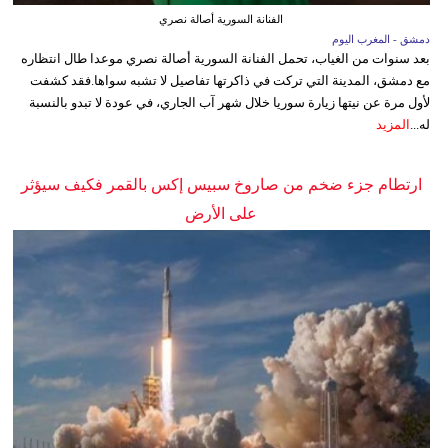
الفنانة السورية أصالة نصري
دمشق - المغرب اليوم
بعد سنوات من الغياب، تحمل الفنانة السورية أصالة نصري موعدا طال انتظاره
مع دمشق، المدينة التي تركت في ذاكرتها تفاصيل لا تشبه سواها.فقد كشفت
لأول مرة عن نيتها زيارة سوريا خلال شهر آب الجاري، في عودة لا تبدو بالنسبة
له...
المزيد
ارتطام جزء ضخم من صاروخ سبيس إكس بالقمر فكيف سيؤثر
على الأرض