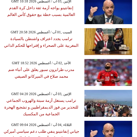
GMT 10:18 2026 الإثنين ,03 آب / أغسطس
إنفانتينو يواجه أزمة ثقة داخل كرة القدم
العالمية بسبب خطة بيع حقوق كأس العالم
GMT 20:58 2026 السبت ,01 آب / أغسطس
ترامب يجدد اعتراف واشنطن بالسيادة
المغربية على الصحراء و إقتراحها للحكم الذاتي
GMT 18:52 2026 الأحد ,02 آب / أغسطس
مدرب طرابزون سبور يعلق على أنباء ضم
محمد صلاح في الميركاتو الصيفي
GMT 04:20 2026 الإثنين ,03 آب / أغسطس
ترامب يستغل أزمة سبتة والهروب الجماعي
للتحذير من فوز الديمقراطيين و تشجيع الهحرة
الجماعية من المكسيك
GMT 09:04 2026 الثلاثاء ,04 آب / أغسطس
جياني إنفانتينو ينفي طلب دعم سياسي أميركي