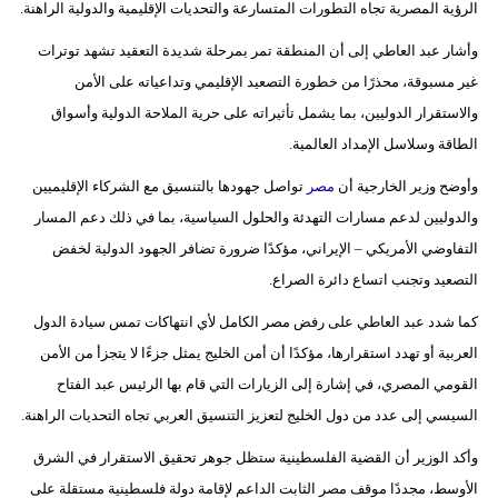
الرؤية المصرية تجاه التطورات المتسارعة والتحديات الإقليمية والدولية الراهنة.
بيئة
وأشار عبد العاطي إلى أن المنطقة تمر بمرحلة شديدة التعقيد تشهد توترات
غير مسبوقة، محذرًا من خطورة التصعيد الإقليمي وتداعياته على الأمن
مدوَّنات
والاستقرار الدوليين، بما يشمل تأثيراته على حرية الملاحة الدولية وأسواق
أبراج
الطاقة وسلاسل الإمداد العالمية.
وأوضح وزير الخارجية أن
مصر
تواصل جهودها بالتنسيق مع الشركاء الإقليميين
فيديو
والدوليين لدعم مسارات التهدئة والحلول السياسية، بما في ذلك دعم المسار
سيارات
التفاوضي الأمريكي – الإيراني، مؤكدًا ضرورة تضافر الجهود الدولية لخفض
التصعيد وتجنب اتساع دائرة الصراع.
كما شدد عبد العاطي على رفض مصر الكامل لأي انتهاكات تمس سيادة الدول
العربية أو تهدد استقرارها، مؤكدًا أن أمن الخليج يمثل جزءًا لا يتجزأ من الأمن
القومي المصري، في إشارة إلى الزيارات التي قام بها الرئيس عبد الفتاح
السيسي إلى عدد من دول الخليج لتعزيز التنسيق العربي تجاه التحديات الراهنة.
وأكد الوزير أن القضية الفلسطينية ستظل جوهر تحقيق الاستقرار في الشرق
الأوسط، مجددًا موقف مصر الثابت الداعم لإقامة دولة فلسطينية مستقلة على