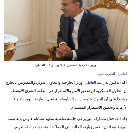
وسفر
ديكور
أخبار
البرلمان
المغربي
إعلام
وزير الخارجية المصري الدكتور بدر عبد العاطي
القاهرة - المغرب اليوم
تعليم
أكد
الدكتور بدر عبد العاطي
، وزير الخارجية والتعاون الدولي والمصريين بالخارج،
مرأة
أن الحلول العسكرية لن تحقق الأمن والاستقرار في منطقة الشرق الأوسط،
مشددًا على أن الحوار والمسارات الدبلوماسية تمثل الطريق الوحيد لإنهاء
أزياء
الأزمات وتحقيق الاستقرار المستدام.
إسلامية
جاء ذلك خلال مشاركة الوزير في جلسة نقاشية بمعهد تشاتام هاوس بالعاصمة
علوم
البريطانية لندن، ضمن زيارته الحالية إلى المملكة المتحدة، حيث استعرض
وتكنولوجيا