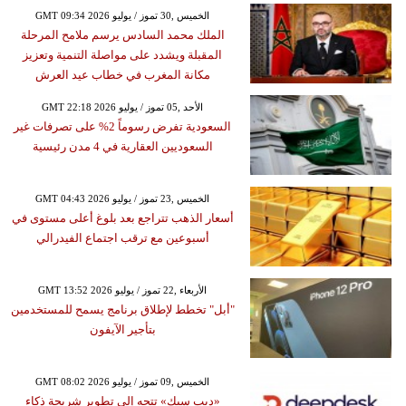
GMT 09:34 2026 الخميس ,30 تموز / يوليو
الملك محمد السادس يرسم ملامح المرحلة
المقبلة ويشدد على مواصلة التنمية وتعزيز
مكانة المغرب في خطاب عيد العرش
GMT 22:18 2026 الأحد ,05 تموز / يوليو
السعودية تفرض رسوماً 2% على تصرفات غير
السعوديين العقارية في 4 مدن رئيسية
GMT 04:43 2026 الخميس ,23 تموز / يوليو
أسعار الذهب تتراجع بعد بلوغ أعلى مستوى في
أسبوعين مع ترقب اجتماع الفيدرالي
GMT 13:52 2026 الأربعاء ,22 تموز / يوليو
"أبل" تخطط لإطلاق برنامج يسمح للمستخدمين
بتأجير الآيفون
GMT 08:02 2026 الخميس ,09 تموز / يوليو
«ديب سيك» تتجه إلى تطوير شريحة ذكاء