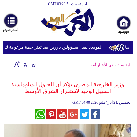
آخر تحديث GMT 03:29:51
الرئيسية
أخبارعاجلة
رياضة
ثقافة
الموساد يقيل مسؤولين بارزين بعد تعثر خطة مزعومة لتغيير الن
إقتصاد
الرئيسية
»
في الأخبار أيضا
فن
وموسيقى
وزير الخارجية المصري يؤكد أن الحلول الدبلوماسية
السبيل الوحيد لاستقرار الشرق الأوسط
أزياء
04:00 2026 الخميس ,21 أيار / مايو
GMT
صحة
وتغذية
سياحة