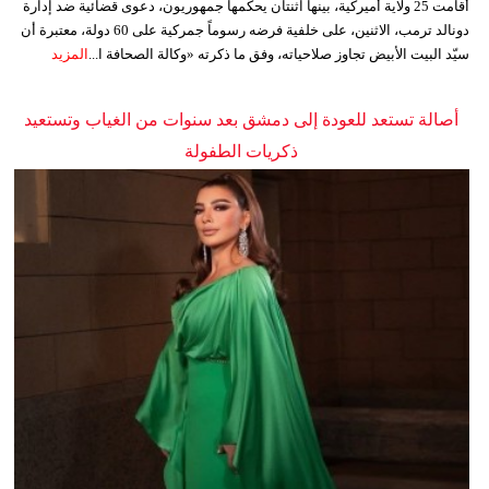
أقامت 25 ولاية أميركية، بينها اثنتان يحكمها جمهوريون، دعوى قضائية ضد إدارة
دونالد ترمب، الاثنين، على خلفية فرضه رسوماً جمركية على 60 دولة، معتبرة أن
سيّد البيت الأبيض تجاوز صلاحياته، وفق ما ذكرته «وكالة الصحافة ا...
المزيد
أصالة تستعد للعودة إلى دمشق بعد سنوات من الغياب وتستعيد
ذكريات الطفولة