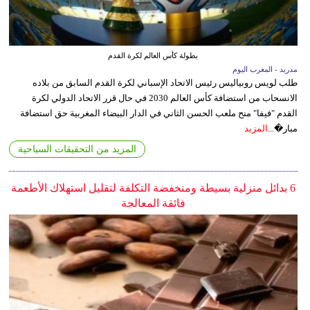
بطولة كأس العالم لكرة القدم
مدريد - المغرب اليوم
طلب لويس روبياليس رئيس الاتحاد الإسباني لكرة القدم السابق من بلاده
الانسحاب من استضافة كأس العالم 2030 في حال قرر الاتحاد الدولي لكرة
القدم "فيفا" منح ملعب الحسن الثاني في الدار البيضاء المغربية حق استضافة
مبار�...
المزيد
المزيد من التحقيقات السياحية
6 بدائل منزلية بسيطة ومنخفضة التكلفة لتقليل استهلاك الأطعمة
فائقة المعالجة