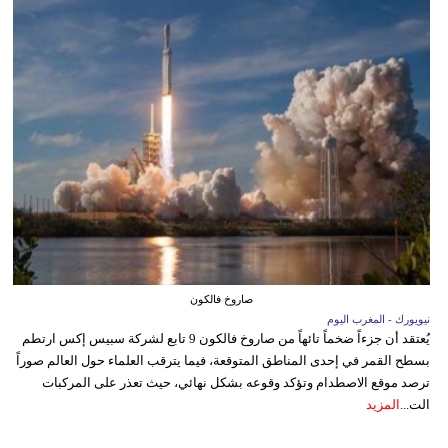
صاروخ فالكون
نيويورك - المغرب اليوم
يُعتقد أن جزءاً ضخماً تائهاً من صاروخ فالكون 9 تابع لشركة سبيس إكس ارتطم
بسطح القمر في إحدى المناطق المتوقعة، فيما يترقب العلماء حول العالم صوراً
ترصد موقع الاصطدام وتؤكد وقوعه بشكل نهائي، حيث تعذر على المركبات
الت...
المزيد