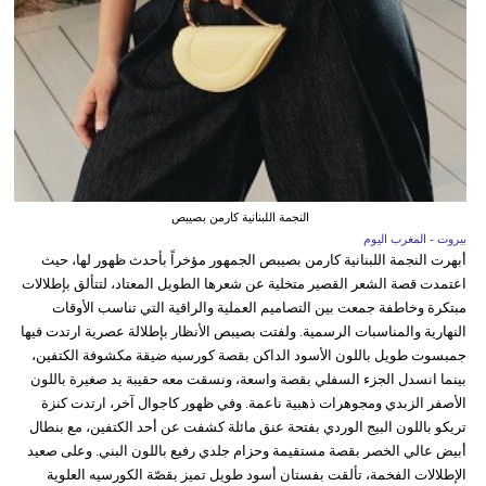
النجمة اللبنانية كارمن بصيبص
بيروت - المغرب اليوم
أبهرت النجمة اللبنانية كارمن بصيبص الجمهور مؤخراً بأحدث ظهور لها، حيث
اعتمدت قصة الشعر القصير متخلية عن شعرها الطويل المعتاد، لتتألق بإطلالات
مبتكرة وخاطفة جمعت بين التصاميم العملية والراقية التي تناسب الأوقات
النهارية والمناسبات الرسمية. ولفتت بصيبص الأنظار بإطلالة عصرية ارتدت فيها
جمبسوت طويل باللون الأسود الداكن بقصة كورسيه ضيقة مكشوفة الكتفين،
بينما انسدل الجزء السفلي بقصة واسعة، ونسقت معه حقيبة يد صغيرة باللون
الأصفر الزبدي ومجوهرات ذهبية ناعمة. وفي ظهور كاجوال آخر، ارتدت كنزة
تريكو باللون البيج الوردي بفتحة عنق مائلة كشفت عن أحد الكتفين، مع بنطال
أبيض عالي الخصر بقصة مستقيمة وحزام جلدي رفيع باللون البني. وعلى صعيد
الإطلالات الفخمة، تألقت بفستان أسود طويل تميز بقصّة الكورسيه العلوية