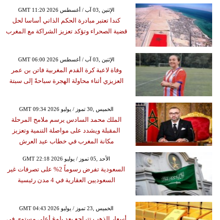
GMT 11:20 2026 الإثنين ,03 آب / أغسطس
كندا تعتبر مبادرة الحكم الذاتي أساسا لحل
قضية الصحراء وتؤكد تعزيز الشراكة مع المغرب
GMT 06:00 2026 الإثنين ,03 آب / أغسطس
وفاة لاعبة كرة القدم المغربية فاتن بن عمر
العزيزي أثناء محاولة الهجرة سباحةً إلى سبتة
GMT 09:34 2026 الخميس ,30 تموز / يوليو
الملك محمد السادس يرسم ملامح المرحلة
المقبلة ويشدد على مواصلة التنمية وتعزيز
مكانة المغرب في خطاب عيد العرش
GMT 22:18 2026 الأحد ,05 تموز / يوليو
السعودية تفرض رسوماً 2% على تصرفات غير
السعوديين العقارية في 4 مدن رئيسية
GMT 04:43 2026 الخميس ,23 تموز / يوليو
أسعار الذهب تتراجع بعد بلوغ أعلى مستوى في