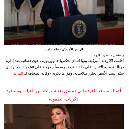
الرئيس الأمريكي دونالد ترامب
واشنطن - المغرب اليوم
أقامت 25 ولاية أميركية، بينها اثنتان يحكمها جمهوريون، دعوى قضائية ضد إدارة
دونالد ترمب، الاثنين، على خلفية فرضه رسوماً جمركية على 60 دولة، معتبرة أن
سيّد البيت الأبيض تجاوز صلاحياته، وفق ما ذكرته «وكالة الصحافة ا...
المزيد
أصالة تستعد للعودة إلى دمشق بعد سنوات من الغياب وتستعيد
ذكريات الطفولة