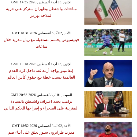
GMT 14:35 2026 الإثنين ,03 آب / أغسطس
مباحثات واشنطن وطهران ستركز على حرية
الملاحة بهرمز
GMT 18:31 2026 الأحد ,02 آب / أغسطس
فينيسيوس يحسم مستقبله مع ريال مدريد خلال
ساعات
GMT 10:18 2026 الإثنين ,03 آب / أغسطس
إنفانتينو يواجه أزمة ثقة داخل كرة القدم
العالمية بسبب خطة بيع حقوق كأس العالم
GMT 20:58 2026 السبت ,01 آب / أغسطس
ترامب يجدد اعتراف واشنطن بالسيادة
المغربية على الصحراء و إقتراحها للحكم الذاتي
GMT 18:52 2026 الأحد ,02 آب / أغسطس
مدرب طرابزون سبور يعلق على أنباء ضم