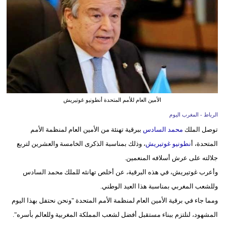
وسفر
ديكور
أخبار
البرلمان
المغربي
الأمين العام للأمم المتحدة أنطونيو غوتيريش
إعلام
الرباط - المغرب اليوم
تعليم
توصل الملك
محمد السادس
ببرقية تهنئة من الأمين العام لمنظمة الأمم
المتحدة، أ
نطونيو غوتيريش
، وذلك بمناسبة الذكرى الخامسة والعشرين لتربع
مرأة
جلالته على عرش أسلافه المنعمين.
وأعرب غوتيريش، في هذه البرقية، عن أخلص تهانئه للملك محمد السادس
أزياء
وللشعب المغربي بمناسبة هذا العيد الوطني.
إسلامية
ومما جاء في برقية الأمين العام لمنظمة الأمم المتحدة "ونحن نحتفل بهذا اليوم
علوم
المشهود، لنلتزم ببناء مستقبل أفضل لشعب المملكة المغربية وللعالم بأسره".
وتكنولوجيا