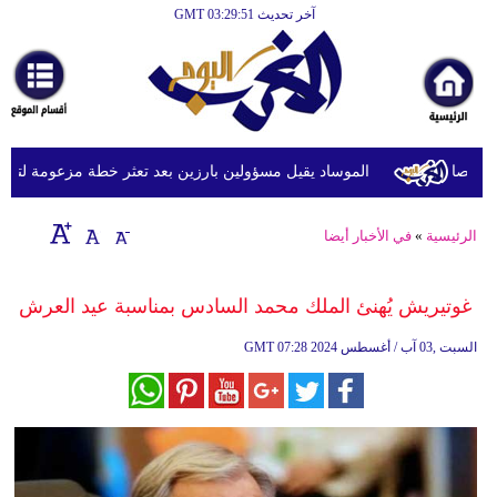
آخر تحديث GMT 03:29:51
الرئيسية
أخبارعاجلة
رياضة
ثقافة
الموساد يقيل مسؤولين بارزين بعد تعثر خطة مزعومة لتغيير ال
إقتصاد
الرئيسية
»
في الأخبار أيضا
فن
وموسيقى
غوتيريش يُهنئ الملك محمد السادس بمناسبة عيد العرش
أزياء
07:28 2024 السبت ,03 آب / أغسطس
GMT
صحة
وتغذية
سياحة