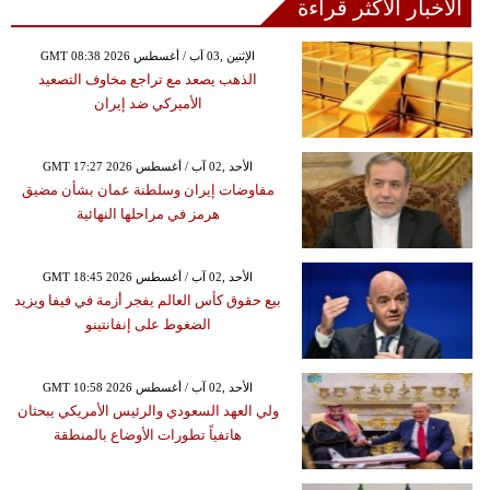
الأخبار الأكثر قراءة
GMT 08:38 2026 الإثنين ,03 آب / أغسطس
الذهب يصعد مع تراجع مخاوف التصعيد
الأميركي ضد إيران
GMT 17:27 2026 الأحد ,02 آب / أغسطس
مفاوضات إيران وسلطنة عمان بشأن مضيق
هرمز في مراحلها النهائية
GMT 18:45 2026 الأحد ,02 آب / أغسطس
بيع حقوق كأس العالم يفجر أزمة في فيفا ويزيد
الضغوط على إنفانتينو
GMT 10:58 2026 الأحد ,02 آب / أغسطس
ولي العهد السعودي والرئيس الأمريكي يبحثان
هاتفياً تطورات الأوضاع بالمنطقة