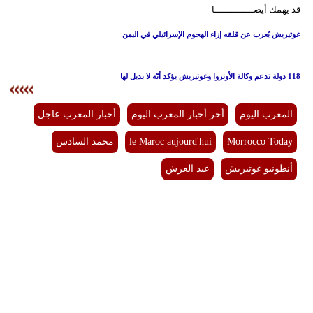
قد يهمك أيضــــــــــــــا
بيئة
غوتيريش يُعرب عن قلقه إزاء الهجوم الإسرائيلي في اليمن
مدوَّنات
118 دولة تدعم وكالة الأونروا وغوتيريش يؤكد أنّه لا بديل لها
أبراج
المغرب اليوم
أخر أخبار المغرب اليوم
أخبار المغرب عاجل
فيديو
Morrocco Today
le Maroc aujourd'hui
محمد السادس
سيارات
أنطونيو غوتيريش
عيد العرش