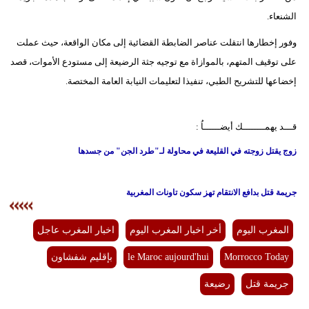
الشنعاء.
بيئة
وفور إخطارها انتقلت عناصر الضابطة القضائية إلى مكان الواقعة، حيث عملت
مدوَّنات
على توقيف المتهم، بالموازاة مع توجيه جثة الرضيعة إلى مستودع الأموات، قصد
إخضاعها للتشريح الطبي، تنفيذا لتعليمات النيابة العامة المختصة.
أبراج
فيديو
قـــد يهمــــــــك أيضــــــاُ :
سيارات
زوج يقتل زوجته في القليعة في محاولة لـ"طرد الجن" من جسدها
جريمة قتل بدافع الانتقام تهز سكون تاونات المغربية
المغرب اليوم
أخر اخبار المغرب اليوم
اخبار المغرب عاجل
Morrocco Today
le Maroc aujourd'hui
بإقليم شفشاون
جريمة قتل
رضيعة