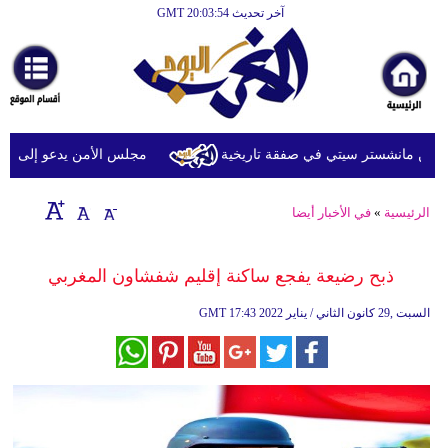
آخر تحديث GMT 20:03:54
الرئيسية
أخبارعاجلة
رياضة
ثقافة
من مانشستر سيتي في صفقة تاريخية
مجلس الأمن يدعو إلى تحرك دو
إقتصاد
الرئيسية
»
في الأخبار أيضا
فن
وموسيقى
ذبح رضيعة يفجع ساكنة إقليم شفشاون‬ المغربي
أزياء
17:43 2022 السبت ,29 كانون الثاني / يناير
GMT
صحة
وتغذية
سياحة