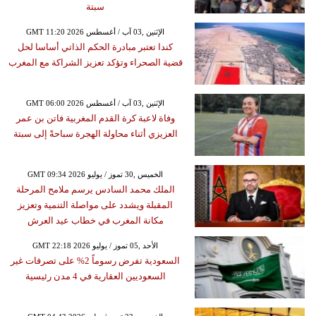
سبتة
GMT 11:20 2026 الإثنين ,03 آب / أغسطس
كندا تعتبر مبادرة الحكم الذاتي أساسا لحل
قضية الصحراء وتؤكد تعزيز الشراكة مع المغرب
GMT 06:00 2026 الإثنين ,03 آب / أغسطس
وفاة لاعبة كرة القدم المغربية فاتن بن عمر
العزيزي أثناء محاولة الهجرة سباحةً إلى سبتة
GMT 09:34 2026 الخميس ,30 تموز / يوليو
الملك محمد السادس يرسم ملامح المرحلة
المقبلة ويشدد على مواصلة التنمية وتعزيز
مكانة المغرب في خطاب عيد العرش
GMT 22:18 2026 الأحد ,05 تموز / يوليو
السعودية تفرض رسوماً 2% على تصرفات غير
السعوديين العقارية في 4 مدن رئيسية