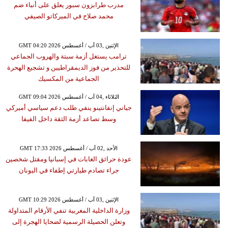
مدرب طرابزون سبور يعلق على أنباء ضم
محمد صلاح في الميركاتو الصيفي
GMT 04:20 2026 الإثنين ,03 آب / أغسطس
ترامب يستغل أزمة سبتة والهروب الجماعي
للتحذير من فوز الديمقراطيين و تشجيع الهحرة
الجماعية من المكسيك
GMT 09:04 2026 الثلاثاء ,04 آب / أغسطس
جياني إنفانتينو ينفي طلب دعم سياسي أميركي
وسط تصاعد أزمة الثقة داخل الفيفا
GMT 17:33 2026 الأحد ,02 آب / أغسطس
عودة حرائق الغابات في إسبانيا ومقتل شخصين
جراء تصادم طيارتي إطفاء في اليونان
GMT 10:29 2026 الإثنين ,03 آب / أغسطس
وزارة الداخلية المغربية تنفي الأرقام المتداولة
وتعلن الحصيلة الرسمية لضحايا الهجرة إلى