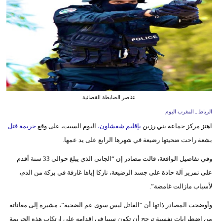
وسفر
ديكور
أخبار
البرلمان
المغربي
عناصر الضابطة القضائية
إعلام
الرباط ـ المغرب اليوم
تعليم
اهتز مركز جماعة بني رزين
بإقليم شفشاون،
اليوم السبت، على وقع
جريمة قتل
بشعة راحت ضحيتها رضيعة في شهرها الرابع على يد عمها.
مرأة
وفي تفاصيل الواقعة، قالت مصادر إن “الجاني الذي يبلغ حوالي 33 سنة أقدم
أزياء
على تمرير آلة حادة على جسد الرضيعة، تاركا إياها غارقة في بركة من الدم،
إسلامية
لأسباب مازالت غامضة”.
علوم
وأوضحت المصادر ذاتها أن “القاتل ليس سوى عم الضحية”، مشيرة إلى معاناته
وتكنولوجيا
من اضطرابات نفسية ترجح أن تكون سببا في إقدامه على ارتكاب هذه الجريمة