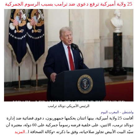
25 ولاية أميركية ترفع دعوى ضد ترامب بسبب الرسوم الجمركية
الرئيس الأمريكي دونالد ترامب
واشنطن - المغرب اليوم
أقامت 25 ولاية أميركية، بينها اثنتان يحكمها جمهوريون، دعوى قضائية ضد إدارة
دونالد ترمب، الاثنين، على خلفية فرضه رسوماً جمركية على 60 دولة، معتبرة أن
سيّد البيت الأبيض تجاوز صلاحياته، وفق ما ذكرته «وكالة الصحافة ا...
المزيد