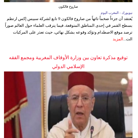
صاروخ فالكون
نيويورك - المغرب اليوم
يُعتقد أن جزءاً ضخماً تائهاً من صاروخ فالكون 9 تابع لشركة سبيس إكس ارتطم
بسطح القمر في إحدى المناطق المتوقعة، فيما يترقب العلماء حول العالم صوراً
ترصد موقع الاصطدام وتؤكد وقوعه بشكل نهائي، حيث تعذر على المركبات
الت...
المزيد
توقيع مذكرة تعاون بين وزارة الأوقاف المغربية ومجمع الفقه
الإسلامي الدولي