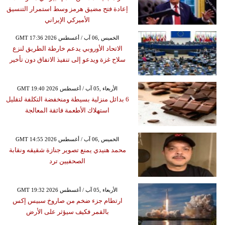
إعادة فتح مضيق هرمز وسط استمرار التنسيق
الأميركي الإيراني
GMT 17:36 2026 الخميس ,06 آب / أغسطس
الاتحاد الأوروبي يدعم خارطة الطريق لنزع
سلاح غزة ويدعو إلى تنفيذ الاتفاق دون تأخير
GMT 19:40 2026 الأربعاء ,05 آب / أغسطس
6 بدائل منزلية بسيطة ومنخفضة التكلفة لتقليل
استهلاك الأطعمة فائقة المعالجة
GMT 14:55 2026 الخميس ,06 آب / أغسطس
محمد هنيدي يمنع تصوير جنازة شقيقه ونقابة
الصحفيين ترد
GMT 19:32 2026 الأربعاء ,05 آب / أغسطس
ارتطام جزء ضخم من صاروخ سبيس إكس
بالقمر فكيف سيؤثر على الأرض