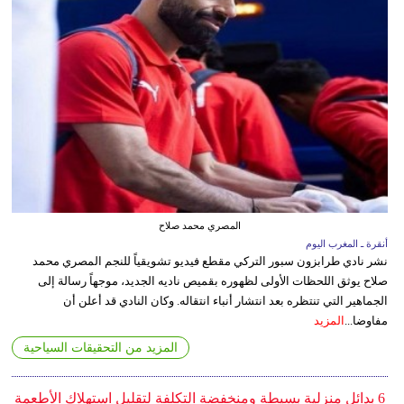
المصري محمد صلاح
أنقرة ـ المغرب اليوم
نشر نادي طرابزون سبور التركي مقطع فيديو تشويقياً للنجم المصري محمد
صلاح يوثق اللحظات الأولى لظهوره بقميص ناديه الجديد، موجهاً رسالة إلى
الجماهير التي تنتظره بعد انتشار أنباء انتقاله. وكان النادي قد أعلن أن
مفاوضا...
المزيد
المزيد من التحقيقات السياحية
6 بدائل منزلية بسيطة ومنخفضة التكلفة لتقليل استهلاك الأطعمة