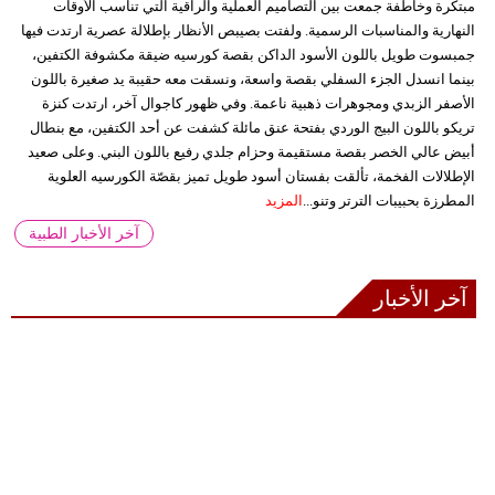
مبتكرة وخاطفة جمعت بين التصاميم العملية والراقية التي تناسب الأوقات
النهارية والمناسبات الرسمية. ولفتت بصيبص الأنظار بإطلالة عصرية ارتدت فيها
جمبسوت طويل باللون الأسود الداكن بقصة كورسيه ضيقة مكشوفة الكتفين،
بينما انسدل الجزء السفلي بقصة واسعة، ونسقت معه حقيبة يد صغيرة باللون
الأصفر الزبدي ومجوهرات ذهبية ناعمة. وفي ظهور كاجوال آخر، ارتدت كنزة
تريكو باللون البيج الوردي بفتحة عنق مائلة كشفت عن أحد الكتفين، مع بنطال
أبيض عالي الخصر بقصة مستقيمة وحزام جلدي رفيع باللون البني. وعلى صعيد
الإطلالات الفخمة، تألقت بفستان أسود طويل تميز بقصّة الكورسيه العلوية
المطرزة بحبيبات الترتر وتنو...
المزيد
آخر الأخبار الطبية
آخر الأخبار