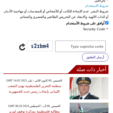
*
إلزامي
شروط الاستخدام
شروط النشر:
عدم الإساءة للكاتب أو للأشخاص أو للمقدسات أو مهاجمة الأديان
أو الذات الالهية. والابتعاد عن التحريض الطائفي والعنصري والشتائم.
اُوافق على شروط الأستخدام
Security Code
*
أرسل التعليق
أخبار ذات صلة
GMT 14:03 2025 الخميس ,09 كانون الثاني / يناير
منظمة التحرير الفلسطينية تهنئ الشعب
اللبناني بإنتخاب رئيس جديد للجمهورية
GMT 08:20 2024 الخميس ,08 آب / أغسطس
مطالبة فلسطينية بمذكرة توقيف لوزير