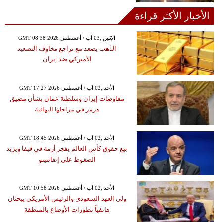
الأخبار الأكثر قراءة
GMT 08:38 2026 الإثنين ,03 آب / أغسطس
الذهب يصعد مع تراجع مخاوف التصعيد
الأميركي ضد إيران
GMT 17:27 2026 الأحد ,02 آب / أغسطس
مفاوضات إيران وسلطنة عمان بشأن مضيق
هرمز في مراحلها النهائية
GMT 18:45 2026 الأحد ,02 آب / أغسطس
بيع حقوق كأس العالم يفجر أزمة في فيفا ويزيد
الضغوط على إنفانتينو
GMT 10:58 2026 الأحد ,02 آب / أغسطس
ولي العهد السعودي والرئيس الأمريكي يبحثان
هاتفياً تطورات الأوضاع بالمنطقة