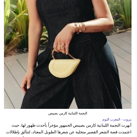
النجمة اللبنانية كارمن بصيبص
بيروت - المغرب اليوم
أبهرت النجمة اللبنانية كارمن بصيبص الجمهور مؤخراً بأحدث ظهور لها، حيث
اعتمدت قصة الشعر القصير متخلية عن شعرها الطويل المعتاد، لتتألق بإطلالات