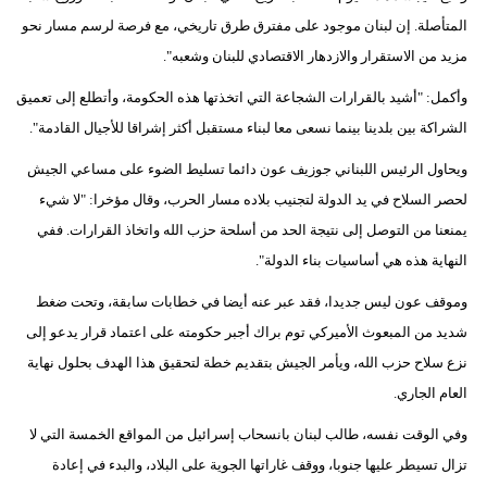
المتأصلة. إن لبنان موجود على مفترق طرق تاريخي، مع فرصة لرسم مسار نحو
بيئة
مزيد من الاستقرار والازدهار الاقتصادي للبنان وشعبه".
مدوَّنات
وأكمل: "أشيد بالقرارات الشجاعة التي اتخذتها هذه الحكومة، وأتطلع إلى تعميق
الشراكة بين بلدينا بينما نسعى معا لبناء مستقبل أكثر إشراقا للأجيال القادمة".
أبراج
ويحاول الرئيس اللبناني جوزيف عون دائما تسليط الضوء على مساعي الجيش
فيديو
لحصر السلاح في يد الدولة لتجنيب بلاده مسار الحرب، وقال مؤخرا: "لا شيء
يمنعنا من التوصل إلى نتيجة الحد من أسلحة حزب الله واتخاذ القرارات. ففي
سيارات
النهاية هذه هي أساسيات بناء الدولة".
وموقف عون ليس جديدا، فقد عبر عنه أيضا في خطابات سابقة، وتحت ضغط
شديد من المبعوث الأميركي توم براك أجبر حكومته على اعتماد قرار يدعو إلى
نزع سلاح حزب الله، ويأمر الجيش بتقديم خطة لتحقيق هذا الهدف بحلول نهاية
العام الجاري.
وفي الوقت نفسه، طالب لبنان بانسحاب إسرائيل من المواقع الخمسة التي لا
تزال تسيطر عليها جنوبا، ووقف غاراتها الجوية على البلاد، والبدء في إعادة