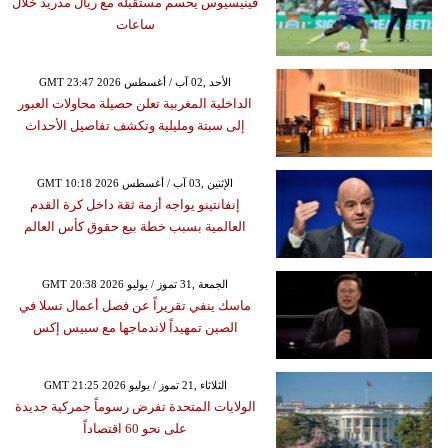
فينيسيوس يحسم مستقبله مع ريال مدريد خلال
ساعات
GMT 23:47 2026 الأحد ,02 آب / أغسطس
الداخلية المغربية تعلن حصيلة محاولات العبور
إلى سبتة ومليلية وتكشف تفاصيل الأحداث
GMT 10:18 2026 الإثنين ,03 آب / أغسطس
إنفانتينو يواجه أزمة ثقة داخل كرة القدم
العالمية بسبب خطة بيع حقوق كأس العالم
GMT 20:38 2026 الجمعة ,31 تموز / يوليو
ماسك ينفي تقريراً عن فصل أعمال تسلا في
الصين تمهيداً لاندماجها مع سبيس إكس
GMT 21:25 2026 الثلاثاء ,21 تموز / يوليو
الولايات المتحدة تفرض رسوماً جمركية جديدة
على نحو 60 اقتصاداً