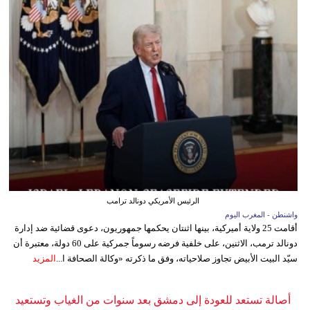
الرئيس الأمريكي دونالد ترامب
واشنطن - المغرب اليوم
أقامت 25 ولاية أميركية، بينها اثنتان يحكمها جمهوريون، دعوى قضائية ضد إدارة
دونالد ترمب، الاثنين، على خلفية فرضه رسوماً جمركية على 60 دولة، معتبرة أن
سيّد البيت الأبيض تجاوز صلاحياته، وفق ما ذكرته «وكالة الصحافة ا...
المزيد
أصالة تستعد للعودة إلى دمشق بعد سنوات من الغياب وتستعيد