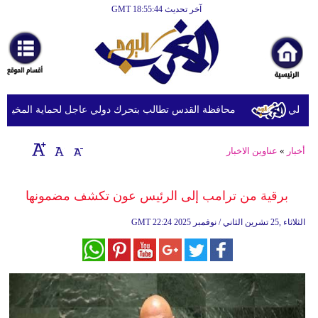
آخر تحديث GMT 18:55:44
الرئيسية
أخبارعاجلة
رياضة
ثقافة
يلي
محافظة القدس تطالب بتحرك دولي عاجل لحماية المخيمات ال
إقتصاد
أخبار
»
عناوين الاخبار
فن
وموسيقى
برقية من ترامب إلى الرئيس عون تكشف مضمونها
أزياء
22:24 2025 الثلاثاء ,25 تشرين الثاني / نوفمبر
GMT
صحة
وتغذية
سياحة