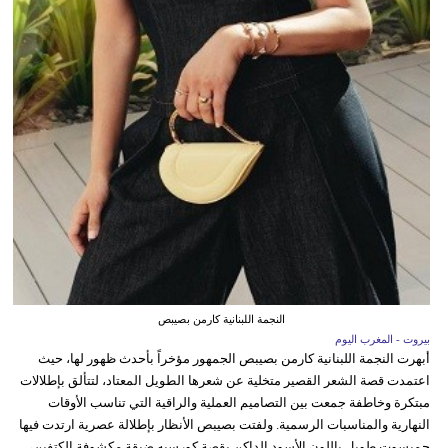
النجمة اللبنانية كارمن بصيبص
بيروت - المغرب اليوم
أبهرت النجمة اللبنانية كارمن بصيبص الجمهور مؤخراً بأحدث ظهور لها، حيث
اعتمدت قصة الشعر القصير متخلية عن شعرها الطويل المعتاد، لتتألق بإطلالات
مبتكرة وخاطفة جمعت بين التصاميم العملية والراقية التي تناسب الأوقات
النهارية والمناسبات الرسمية. ولفتت بصيبص الأنظار بإطلالة عصرية ارتدت فيها
جمبسوت طويل باللون الأسود الداكن بقصة كورسيه ضيقة مكشوفة الكتفين،