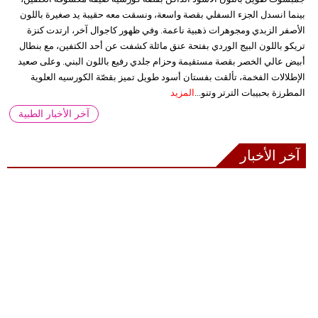
بينما انسدل الجزء السفلي بقصة واسعة، ونسقت معه حقيبة يد صغيرة باللون
الأصفر الزبدي ومجوهرات ذهبية ناعمة. وفي ظهور كاجوال آخر، ارتدت كنزة
تريكو باللون البيج الوردي بفتحة عنق مائلة كشفت عن أحد الكتفين، مع بنطال
أبيض عالي الخصر بقصة مستقيمة وحزام جلدي رفيع باللون البني. وعلى صعيد
الإطلالات الفخمة، تألقت بفستان أسود طويل تميز بقصّة الكورسيه العلوية
المطرزة بحبيبات الترتر وتنو...
المزيد
آخر الأخبار الطبية
آخر الأخبار