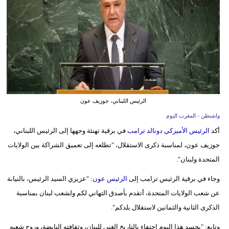
وسفر
ديكور
أخبار
البرلمان
المغربي
الرئيس اللبناني، جوزيف عون
إعلام
واشنطن - المغرب اليوم
تعليم
أكد
الرئيس الأميركي دونالد ترامب
في برقية تهنئة وجهها إلى الرئيس اللبناني،
جوزيف عون، لمناسبة ذكرى الاستقلال، "تطلعه إلى تعميق الشراكة بين الولايات
مرأة
المتحدة ولبنان".
أزياء
وجاء في برقية الرئيس ترامب إلى
الرئيس عون
: "عزيزي السيد الرئيس، بالنيابة
إسلامية
عن شعب الولايات المتحدة، أتقدم بأصدق التهاني لكم ولشعب لبنان بمناسبة
الذكرى الثانية والثمانين لاستقلال بلدكم".
علوم
وتكنولوجيا
وتابع: "يجسد هذا اليوم احتفاء بالتاريخ الغني للبنان، وثقافته النابضة، وروح شعبه