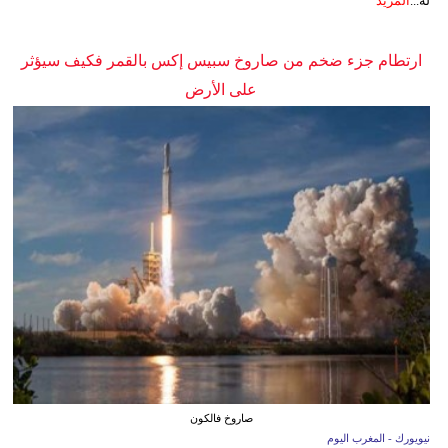
له...
المزيد
ارتطام جزء ضخم من صاروخ سبيس إكس بالقمر فكيف سيؤثر
على الأرض
صاروخ فالكون
نيويورك - المغرب اليوم