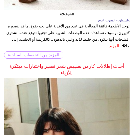
الشوكولاتة
واشنطن - المغرب اليوم
توجد الأطعمة فائقة المعالجة في عدد من الأغذية على نحو يفوق ما قد يتصوره
كثيرون، وسوف تساعدك هذه الوصفات الشهية على تجنبها.نتوقع عندما نشتري
المثلجات أنها تتكون من خليط لذيذ وغني بالدهون، كالكريمة أو الحليب، إلى
جا�...
المزيد
المزيد من التحقيقات السياحية
أحدث إطلالات كارمن بصيبص شعر قصير واختيارات مبتكرة
للأزياء