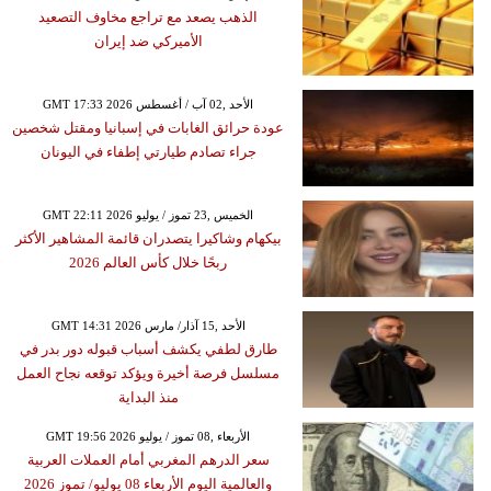
الذهب يصعد مع تراجع مخاوف التصعيد
الأميركي ضد إيران
GMT 17:33 2026 الأحد ,02 آب / أغسطس
عودة حرائق الغابات في إسبانيا ومقتل شخصين
جراء تصادم طيارتي إطفاء في اليونان
GMT 22:11 2026 الخميس ,23 تموز / يوليو
بيكهام وشاكيرا يتصدران قائمة المشاهير الأكثر
ربحًا خلال كأس العالم 2026
GMT 14:31 2026 الأحد ,15 آذار/ مارس
طارق لطفي يكشف أسباب قبوله دور بدر في
مسلسل فرصة أخيرة ويؤكد توقعه نجاح العمل
منذ البداية
GMT 19:56 2026 الأربعاء ,08 تموز / يوليو
سعر الدرهم المغربي أمام العملات العربية
والعالمية اليوم الأربعاء 08 يوليو/ تموز 2026