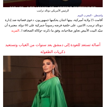
الرئيس الأمريكي دونالد ترامب
واشنطن - المغرب اليوم
أقامت 25 ولاية أميركية، بينها اثنتان يحكمها جمهوريون، دعوى قضائية ضد إدارة
دونالد ترمب، الاثنين، على خلفية فرضه رسوماً جمركية على 60 دولة، معتبرة أن
سيّد البيت الأبيض تجاوز صلاحياته، وفق ما ذكرته «وكالة الصحافة ا...
المزيد
أصالة تستعد للعودة إلى دمشق بعد سنوات من الغياب وتستعيد
ذكريات الطفولة