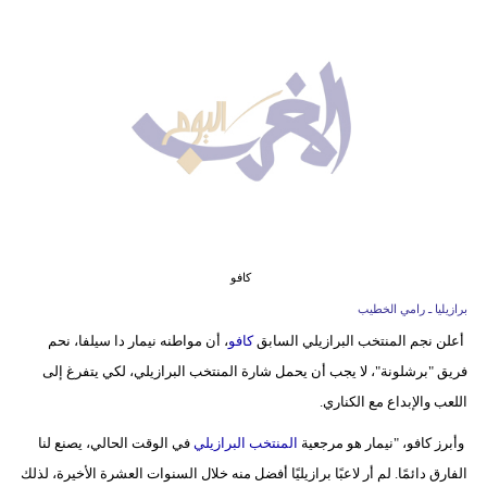
وسفر
ديكور
أخبار
البرلمان
المغربي
إعلام
تعليم
كافو
برازيليا ـ رامي الخطيب
مرأة
أعلن نجم المنتخب البرازيلي السابق
كافو
، أن مواطنه نيمار دا سيلفا، نحم
فريق "برشلونة"، لا يجب أن يحمل شارة المنتخب البرازيلي، لكي يتفرغ إلى
أزياء
اللعب والإبداع مع الكناري.
إسلامية
وأبرز كافو، "نيمار هو مرجعية
المنتخب البرازيلي
في الوقت الحالي، يصنع لنا
علوم
الفارق دائمًا. لم أر لاعبًا برازيليًا أفضل منه خلال السنوات العشرة الأخيرة، لذلك
وتكنولوجيا