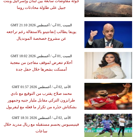
جولة مفاوضات سابعة بين لبنان وإسرائيل وبنت
جبيل على طاولة محادثات روما
GMT 21:10 2026 السبت ,01 آب / أغسطس
يويفا يطالب إنفانتينو بالاستقالة رغم تراجعه
عن مشروع خصخصة المونديال
GMT 18:02 2026 السبت ,01 آب / أغسطس
أحلام تتعرض لموقف مفاجئ من معجبة
أمسكت بشعرها خلال حفل جدة
GMT 01:57 2026 الأحد ,02 آب / أغسطس
محمد صلاح يقترب من التوقيع مع نادي
طرابزون التركي مقابل مليار جنيه وجمهور
بشكتاش حذَره من تكرار ما فعله مع ليفربول
GMT 18:31 2026 الأحد ,02 آب / أغسطس
فينيسيوس يحسم مستقبله مع ريال مدريد خلال
ساعات