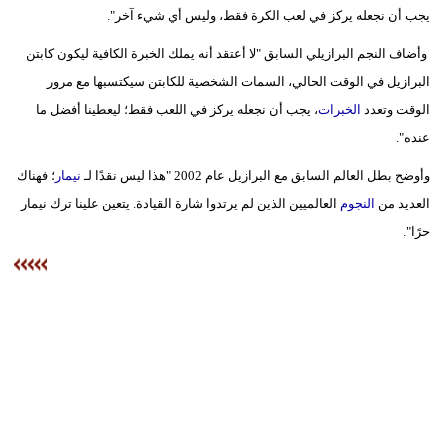
يجب أن نجعله يركز في لعب الكرة فقط، وليس أي شيء آخر".
بيئة
وأضاف النجم البرازيلي السابق "لا أعتقد أنه يملك الخبرة الكافية ليكون كابتن
البرازيل في الوقت الحالي، السمات الشخصية للكابتن سيكتسبها مع مرور
مدوَّنات
الوقت وتعدد
الخبرات
، يجب أن نجعله يركز في اللعب فقط؛ ليعطينا أفضل ما
أبراج
عنده".
فيديو
وأوضح بطل العالم السابق مع البرازيل عام 2002 "هذا ليس نقدًا لـ
نيمار
؛ فهناك
العديد من
النجوم
العالميين الذين لم يرتدوا شارة القيادة. يتعين علينا ترك نيمار
سيارات
حرًا".