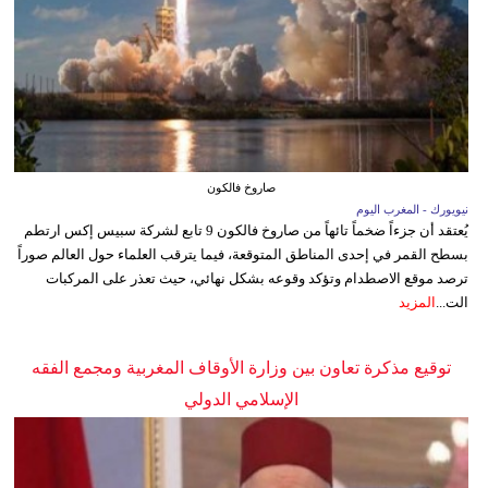
صاروخ فالكون
نيويورك - المغرب اليوم
يُعتقد أن جزءاً ضخماً تائهاً من صاروخ فالكون 9 تابع لشركة سبيس إكس ارتطم
بسطح القمر في إحدى المناطق المتوقعة، فيما يترقب العلماء حول العالم صوراً
ترصد موقع الاصطدام وتؤكد وقوعه بشكل نهائي، حيث تعذر على المركبات
الت...
المزيد
توقيع مذكرة تعاون بين وزارة الأوقاف المغربية ومجمع الفقه
الإسلامي الدولي