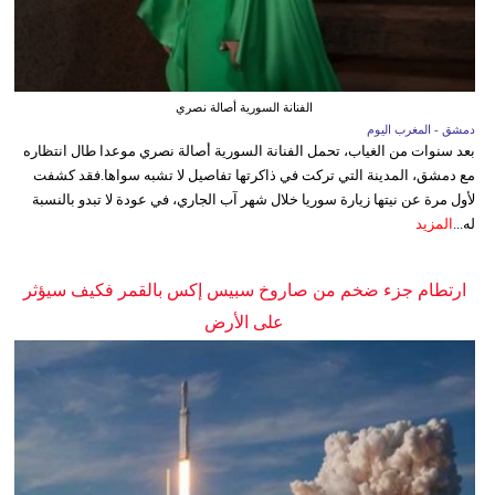
الفنانة السورية أصالة نصري
دمشق - المغرب اليوم
بعد سنوات من الغياب، تحمل الفنانة السورية أصالة نصري موعدا طال انتظاره
مع دمشق، المدينة التي تركت في ذاكرتها تفاصيل لا تشبه سواها.فقد كشفت
لأول مرة عن نيتها زيارة سوريا خلال شهر آب الجاري، في عودة لا تبدو بالنسبة
له...
المزيد
ارتطام جزء ضخم من صاروخ سبيس إكس بالقمر فكيف سيؤثر
على الأرض