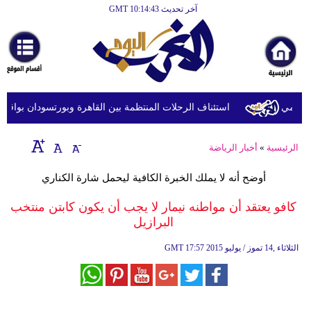
آخر تحديث GMT 10:14:43
الرئيسية
أخبارعاجلة
رياضة
ثقافة
استئناف الرحلات المنتظمة بين القاهرة وبورتسودان بواقع 5 رحلات أسبوعيا
إقتصاد
الرئيسية
»
أخبار الرياضة
فن
أوضح أنه لا يملك الخبرة الكافية ليحمل شارة الكناري
وموسيقى
كافو يعتقد أن مواطنه نيمار لا يجب أن يكون كابتن منتخب
أزياء
البرازيل
صحة
17:57 2015 الثلاثاء ,14 تموز / يوليو
GMT
وتغذية
سياحة