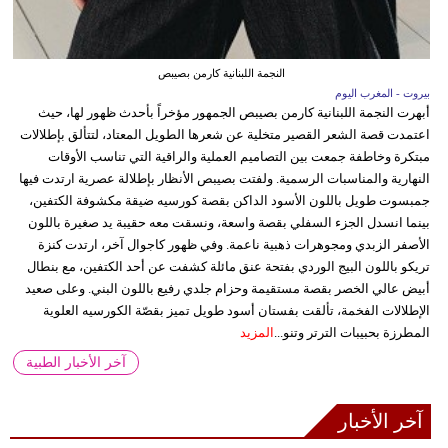
النجمة اللبنانية كارمن بصيبص
بيروت - المغرب اليوم
أبهرت النجمة اللبنانية كارمن بصيبص الجمهور مؤخراً بأحدث ظهور لها، حيث
اعتمدت قصة الشعر القصير متخلية عن شعرها الطويل المعتاد، لتتألق بإطلالات
مبتكرة وخاطفة جمعت بين التصاميم العملية والراقية التي تناسب الأوقات
النهارية والمناسبات الرسمية. ولفتت بصيبص الأنظار بإطلالة عصرية ارتدت فيها
جمبسوت طويل باللون الأسود الداكن بقصة كورسيه ضيقة مكشوفة الكتفين،
بينما انسدل الجزء السفلي بقصة واسعة، ونسقت معه حقيبة يد صغيرة باللون
الأصفر الزبدي ومجوهرات ذهبية ناعمة. وفي ظهور كاجوال آخر، ارتدت كنزة
تريكو باللون البيج الوردي بفتحة عنق مائلة كشفت عن أحد الكتفين، مع بنطال
أبيض عالي الخصر بقصة مستقيمة وحزام جلدي رفيع باللون البني. وعلى صعيد
الإطلالات الفخمة، تألقت بفستان أسود طويل تميز بقصّة الكورسيه العلوية
المطرزة بحبيبات الترتر وتنو...
المزيد
آخر الأخبار الطبية
آخر الأخبار