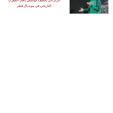
الركراكي يكشف كواليس إنجاز المغرب
التاريخي في مونديال قطر