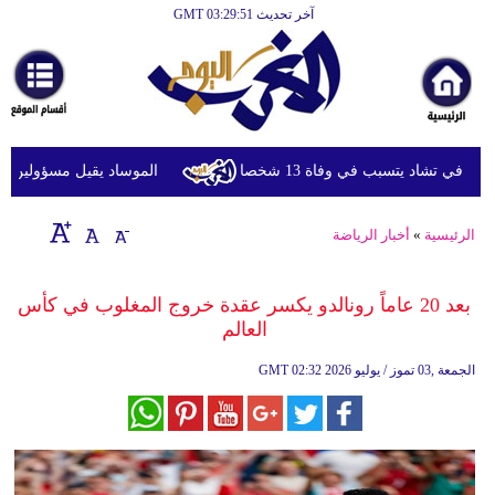
آخر تحديث GMT 03:29:51
الرئيسية
أخبارعاجلة
رياضة
ثقافة
ي تشاد يتسبب في وفاة 13 شخصا
الموساد يقيل مسؤولين بارزين
إقتصاد
الرئيسية
»
أخبار الرياضة
فن
وموسيقى
بعد 20 عاماً رونالدو يكسر عقدة خروج المغلوب في كأس
العالم
أزياء
02:32 2026 الجمعة ,03 تموز / يوليو
GMT
صحة
وتغذية
سياحة