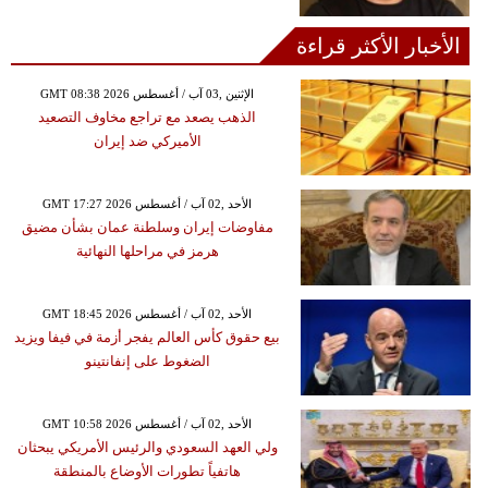
الأخبار الأكثر قراءة
GMT 08:38 2026 الإثنين ,03 آب / أغسطس
الذهب يصعد مع تراجع مخاوف التصعيد
الأميركي ضد إيران
GMT 17:27 2026 الأحد ,02 آب / أغسطس
مفاوضات إيران وسلطنة عمان بشأن مضيق
هرمز في مراحلها النهائية
GMT 18:45 2026 الأحد ,02 آب / أغسطس
بيع حقوق كأس العالم يفجر أزمة في فيفا ويزيد
الضغوط على إنفانتينو
GMT 10:58 2026 الأحد ,02 آب / أغسطس
ولي العهد السعودي والرئيس الأمريكي يبحثان
هاتفياً تطورات الأوضاع بالمنطقة