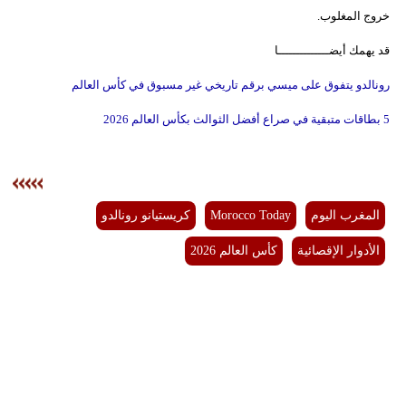
خروج المغلوب.
بيئة
قد يهمك أيضــــــــــــــا
مدوَّنات
رونالدو يتفوق على ميسي برقم تاريخي غير مسبوق في كأس العالم
أبراج
5 بطاقات متبقية في صراع أفضل الثوالث بكأس العالم 2026
فيديو
سيارات
المغرب اليوم
Morocco Today
كريستيانو رونالدو
الأدوار الإقصائية
كأس العالم 2026