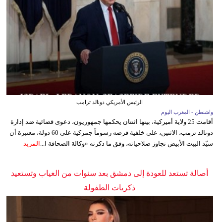
الرئيس الأمريكي دونالد ترامب
واشنطن - المغرب اليوم
أقامت 25 ولاية أميركية، بينها اثنتان يحكمها جمهوريون، دعوى قضائية ضد إدارة
دونالد ترمب، الاثنين، على خلفية فرضه رسوماً جمركية على 60 دولة، معتبرة أن
سيّد البيت الأبيض تجاوز صلاحياته، وفق ما ذكرته «وكالة الصحافة ا...
المزيد
أصالة تستعد للعودة إلى دمشق بعد سنوات من الغياب وتستعيد
ذكريات الطفولة