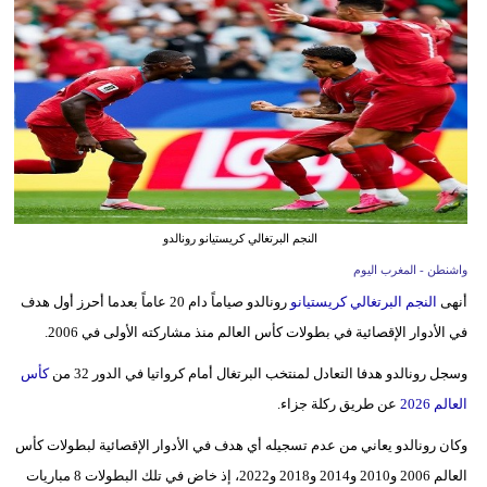
وسفر
ديكور
أخبار
البرلمان
المغربي
إعلام
النجم البرتغالي كريستيانو رونالدو
واشنطن - المغرب اليوم
تعليم
أنهى
النجم البرتغالي كريستيانو
رونالدو صياماً دام 20 عاماً بعدما أحرز أول هدف
مرأة
في الأدوار الإقصائية في بطولات كأس العالم منذ مشاركته الأولى في 2006.
أزياء
وسجل رونالدو هدفا التعادل لمنتخب البرتغال أمام كرواتيا في الدور 32 من
كأس
إسلامية
العالم 2026
عن طريق ركلة جزاء.
وكان رونالدو يعاني من عدم تسجيله أي هدف في الأدوار الإقصائية لبطولات كأس
علوم
العالم 2006 و2010 و2014 و2018 و2022، إذ خاض في تلك البطولات 8 مباريات
وتكنولوجيا