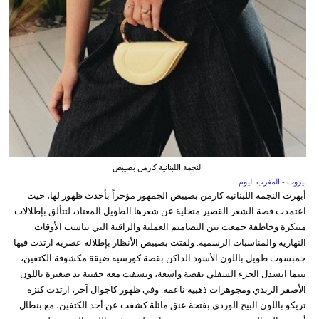
النجمة اللبنانية كارمن بصيبص
بيروت - المغرب اليوم
أبهرت النجمة اللبنانية كارمن بصيبص الجمهور مؤخراً بأحدث ظهور لها، حيث
اعتمدت قصة الشعر القصير متخلية عن شعرها الطويل المعتاد، لتتألق بإطلالات
مبتكرة وخاطفة جمعت بين التصاميم العملية والراقية التي تناسب الأوقات
النهارية والمناسبات الرسمية. ولفتت بصيبص الأنظار بإطلالة عصرية ارتدت فيها
جمبسوت طويل باللون الأسود الداكن بقصة كورسيه ضيقة مكشوفة الكتفين،
بينما انسدل الجزء السفلي بقصة واسعة، ونسقت معه حقيبة يد صغيرة باللون
الأصفر الزبدي ومجوهرات ذهبية ناعمة. وفي ظهور كاجوال آخر، ارتدت كنزة
تريكو باللون البيج الوردي بفتحة عنق مائلة كشفت عن أحد الكتفين، مع بنطال