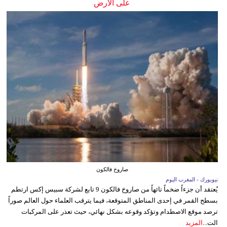
على الأرض
صاروخ فالكون
نيويورك - المغرب اليوم
يُعتقد أن جزءاً ضخماً تائهاً من صاروخ فالكون 9 تابع لشركة سبيس إكس ارتطم
بسطح القمر في إحدى المناطق المتوقعة، فيما يترقب العلماء حول العالم صوراً
ترصد موقع الاصطدام وتؤكد وقوعه بشكل نهائي، حيث تعذر على المركبات
الت...
المزيد