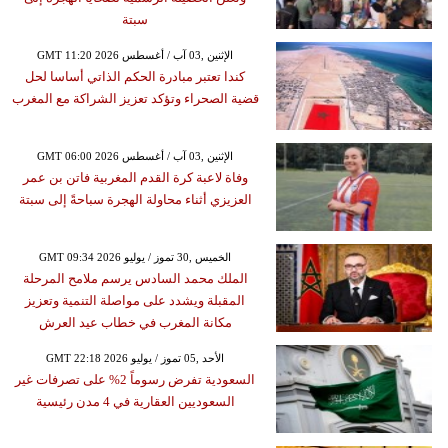
سبتة
GMT 11:20 2026 الإثنين ,03 آب / أغسطس
كندا تعتبر مبادرة الحكم الذاتي أساسا لحل
قضية الصحراء وتؤكد تعزيز الشراكة مع المغرب
GMT 06:00 2026 الإثنين ,03 آب / أغسطس
وفاة لاعبة كرة القدم المغربية فاتن بن عمر
العزيزي أثناء محاولة الهجرة سباحةً إلى سبتة
GMT 09:34 2026 الخميس ,30 تموز / يوليو
الملك محمد السادس يرسم ملامح المرحلة
المقبلة ويشدد على مواصلة التنمية وتعزيز
مكانة المغرب في خطاب عيد العرش
GMT 22:18 2026 الأحد ,05 تموز / يوليو
السعودية تفرض رسوماً 2% على تصرفات غير
السعوديين العقارية في 4 مدن رئيسية