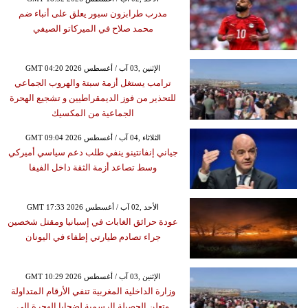
مدرب طرابزون سبور يعلق على أنباء ضم
محمد صلاح في الميركاتو الصيفي
GMT 04:20 2026 الإثنين ,03 آب / أغسطس
ترامب يستغل أزمة سبتة والهروب الجماعي
للتحذير من فوز الديمقراطيين و تشجيع الهحرة
الجماعية من المكسيك
GMT 09:04 2026 الثلاثاء ,04 آب / أغسطس
جياني إنفانتينو ينفي طلب دعم سياسي أميركي
وسط تصاعد أزمة الثقة داخل الفيفا
GMT 17:33 2026 الأحد ,02 آب / أغسطس
عودة حرائق الغابات في إسبانيا ومقتل شخصين
جراء تصادم طيارتي إطفاء في اليونان
GMT 10:29 2026 الإثنين ,03 آب / أغسطس
وزارة الداخلية المغربية تنفي الأرقام المتداولة
وتعلن الحصيلة الرسمية لضحايا الهجرة إلى