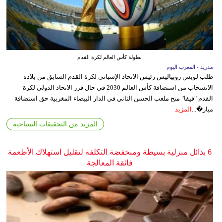
بطولة كأس العالم لكرة القدم
مدريد - المغرب اليوم
طلب لويس روبياليس رئيس الاتحاد الإسباني لكرة القدم السابق من بلاده
الانسحاب من استضافة كأس العالم 2030 في حال قرر الاتحاد الدولي لكرة
القدم "فيفا" منح ملعب الحسن الثاني في الدار البيضاء المغربية حق استضافة
مبار�...
المزيد
المزيد من التحقيقات السياحية
6 بدائل منزلية بسيطة ومنخفضة التكلفة لتقليل استهلاك الأطعمة
فائقة المعالجة