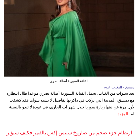
الفنانة السورية أصالة نصري
دمشق - المغرب اليوم
بعد سنوات من الغياب، تحمل الفنانة السورية أصالة نصري موعدا طال انتظاره
مع دمشق، المدينة التي تركت في ذاكرتها تفاصيل لا تشبه سواها.فقد كشفت
لأول مرة عن نيتها زيارة سوريا خلال شهر آب الجاري، في عودة لا تبدو بالنسبة
له...
المزيد
ارتطام جزء ضخم من صاروخ سبيس إكس بالقمر فكيف سيؤثر