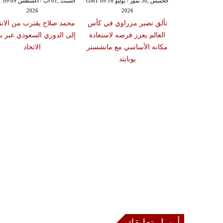
الخميس ,30 تموز / يوليو GMT 09:16
السبت ,01 آب / أغسط
2026
2026
تألق نصير مزراوي في كأس
محمد صلاح يقترب من الانت
العالم يعزز فرصه لاستعادة
إلى الدوري السعودي عبر بو
مكانه الأساسي مع مانشستر
الاتحاد
يونايتد
أرسل تعليقك