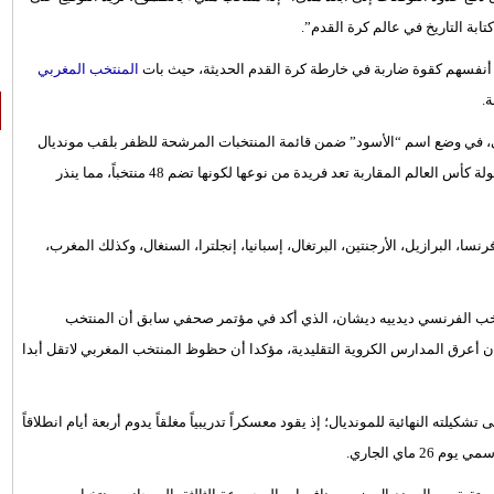
ابة التاريخ في عالم كرة القدم”.
نفسهم كقوة ضاربة في خارطة كرة القدم الحديثة، حيث بات
المنتخب المغربي
.
تي، في وضع اسم “الأسود” ضمن قائمة المنتخبات المرشحة للظفر بلقب مونديال
2026، وقال في تصريحات نقلها موقع “Foot Mercato” الفرنسي، إن بطولة كأس العالم المقاربة تعد فريدة من نوعها لكونها تضم 48 منتخباً، مما ينذر
 البرازيل، الأرجنتين، البرتغال، إسبانيا، إنجلترا، السنغال، وكذلك المغرب،
نتخب الفرنسي ديدييه ديشان، الذي أكد في مؤتمر صحفي سابق أن المنتخب
أعرق المدارس الكروية التقليدية، مؤكدا أن حظوظ المنتخب المغربي لاتقل أبدا
ته النهائية للمونديال؛ إذ يقود معسكراً تدريبياً مغلقاً يدوم أربعة أيام انطلاقاً