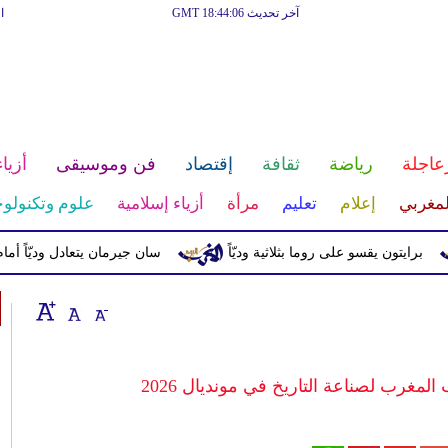
آخر تحديث GMT 18:44:06
ا
عاجلة
رياضة
ثقافة
إقتصاد
فن وموسيقى
أزياء
لمغربي
إعلام
تعليم
مرأة
أزياء إسلامية
علوم وتكنولوج
تون يقسو على روما بثلاثية وديّاً
سان جيرمان يتعادل وديّاً أمام يونايتد
غرب لصناعة التاريخ في مونديال 2026