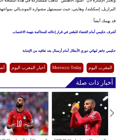
وتجدر الإشارة لأن “أسود الأطلس” تتأهب للمشاركة في هذه النسخة الم
البرازيل، إسكتلندا، وهايتي، حيث سيستهل مشواره المونديالي بمواجهة نارية أمام 
قد يهمك أيضاً :
أشرف حكيمي أمام القضاء للطعن في قرار إحالته للمحاكمة بتهمة الاغتصاب
حكيمي جاهز لنهائي دوري الأبطال أمام أرسنال بعد تعافيه من الإصابة
المغرب اليوم
Morrocco Today
أخبار المغرب اليوم
أش
أخبار ذات صلة