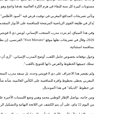
مستويات كبيرة كل سنة للبقاء في هرم الكرة العالمية. هدفنا واضح وهو كت
وتأتي تصريحات المدافع المغربي في توقيت فرض فيه “أسود الأطلس” أ
يُذكر في طليعة القوى الرياضية المرشحة للمنافسة على الأدوار المتقدمة
وفي هذا السياق، لم يتردد مدرب المنتخب الإسباني، لويس دي لا فوين
بمنافسة استثنائية.
وحول توقعاته بخصوص حامل اللقب، أوضح المدرب الإسباني: “أرى أن فرنسا،
تمتلك جميعها الحظوظ والفرص ذاتها للتتويج باللقب”.
ولم يقتصر هذا الاعتراف على دي لا فوينتي وحده، بل سبقه مدرب الم
المغربي يحظى بحظوظ وافرة للمنافسة على الكأس العالمية، شأنه شأن 
عن حظوظ “الديكة” في هذا المونديال.
ومن جانبه، يواصل الإطار الوطني محمد وهبي وضع اللمسات الأخيرة على تشكيل
من اليوم 22 ماي، على أن يتم الكشف عن اللائحة النهائية والتشكيل الرسمي يوم 26 ماي الجاري.