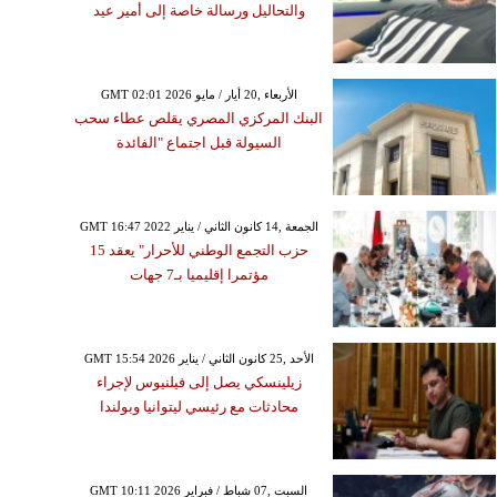
الأربعاء ,05 آب / أغسطس GMT 19:22
والتحاليل ورسالة خاصة إلى أمير عيد
2026
د صلاح يوجه رسالة إلى
هير قبل وصوله إلى تركيا
GMT 02:01 2026 الأربعاء ,20 أيار / مايو
نضمام إلى نادي طرابزون
البنك المركزي المصري يقلص عطاء سحب
سبور
السيولة قبل اجتماع "الفائدة
GMT 16:47 2022 الجمعة ,14 كانون الثاني / يناير
حزب التجمع الوطني للأحرار" يعقد 15
مؤتمرا إقليميا بـ7 جهات
GMT 15:54 2026 الأحد ,25 كانون الثاني / يناير
زيلينسكي يصل إلى فيلنيوس لإجراء
محادثات مع رئيسي ليتوانيا وبولندا
GMT 10:11 2026 السبت ,07 شباط / فبراير