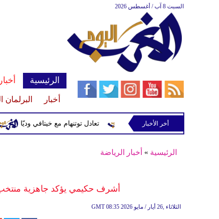
السبت 8 آب / أغسطس 2026
الرئيسية
أخبار
أخبار
البرلمان ا
د صراع طويل مع المرض
أخر الأخبار
تعادل توتنهام مع خيتافي وديّا
براي
الرئيسية
»
أخبار الرياضة
أشرف حكيمي يؤكد جاهزية منتخب الم
08:35 2026 الثلاثاء ,26 أيار / مايو
GMT