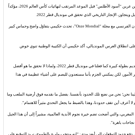
عن الطموحات الكبيرة التي تسكن عرين “أسود الأطلس” قبل الموعد المرتقب لنهائيات كأس العالم 2026، مؤكداً
جاوز، الإنجاز التاريخي الذي تحقق في مونديال قطر 2022.
وفي حوار مطول أجراه عميد المنتخب الوطني ونجم باريس سان جيرمان الفرنسي مع مجلة “Onze Mondial”، تحدث حكيمي بتفاؤل واضح وحماس كبير
رابة أسبوع من نهائي دوري أبطال أوروبا، وأقل من 20 يوماً على انطلاق العرس المونديالي، أكد حكيمي أن الكتيبة الوطنية تنوي خوض
واسترسل حكيمي قائلاً:”المجموعة واثقة من مؤهلاتها، ونحن نستعد لتقديم بطولة كبيرة كما فعلنا في مونديال قطر 2022، ولماذا لا نحقق ما هو أفضل
الأمور، لكن يمكنني الجزم بأننا مستعدون للبصم على أشياء عظيمة في هذا
علينا نحن؛ نحن من نضع تلك الحدود بأنفسنا. بفضل ما نقدمه فوق أرضية الملعب وما
لا أعرف أين تقف حدودنا، وهذا بالضبط ما يجعل التحدي مثيراً للاهتمام”.
لمغربي، والتي أضحت تضم خيرة نجوم الأندية العالمية، مشيراً إلى أن هذا الجيل
نجاحات باهرة”.
ع حدود التوقعات إلى أبعد مدى: “إنه منتخب مليء بالطموح، نريد التوقيع على