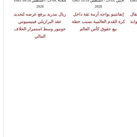
س GMT 09:09
الإثنين ,03 آب / أغسطس GMT 10:18
الثلاثاء ,04 آب / أغسطس GMT 09:18
2026
2026
قال
إنفانتينو يواجه أزمة ثقة داخل
ريال مدريد يرفع عرضه لتجديد
محم
ابة
كرة القدم العالمية بسبب خطة
عقد البرازيلي فينيسيوس
الجما
بيع حقوق كأس العالم
جونيور وسط استمرار الخلاف
للا
المالي