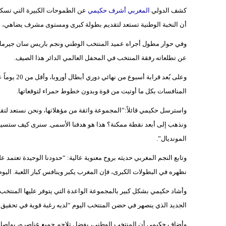
كشف الدولي
المغربي أشرف حكيمي
أن النخبة الوطنية تستعد لتقديم بطولة كبرى ومستوى مشرف يضاهي، بل ويت
عن تطلعاته رفقة المنتخب في المحفل العالمي الدائر هذا الصيف.
وعلى بُعد ق
المنافسات بكل ما أوتيت من قوة وبدون خطوط حمراء لتوقعاتها.
ونذهب إلى أبعد نقطة ممكنة؟ هذا هو هدفنا الأسمى. سنرى كيف ستسير 
المونديال”.
وتابع النجم المغربي حديثه بروح معنوية عالية: “حدودنا الوحيدة تعتمد 
نظهره في البطولات الكبرى، فإن المغرب يكبر وينافس كبار اللعبة. اليوم 
وأشاد حكيمي بشكل كبير بالمجموعة الواعدة التي يتوفر عليها المنتخب ا
الجديد الذي ينصهر في حضن المنتخب اليوم “لديه رغبة قوية في تحقيق 
وأضاف حكيمي أن المنتخب الوطني، بفضل تلاحم جميع عناصره، يواصل دف