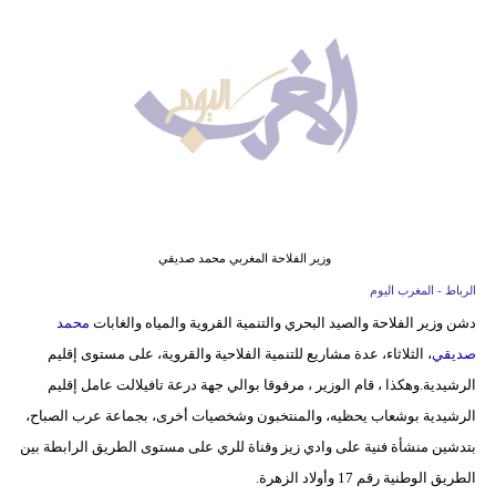
وسفر
ديكور
أخبار
البرلمان
المغربي
إعلام
وزير الفلاحة المغربي محمد صديقي
تعليم
الرباط - المغرب اليوم
دشن وزير الفلاحة والصيد البحري والتنمية القروية والمياه والغابات
محمد
مرأة
صديقي
، الثلاثاء، عدة مشاريع للتنمية الفلاحية والقروية، على مستوى إقليم
أزياء
الرشيدية.وهكذا ، قام الوزير ، مرفوقا بوالي جهة درعة تافيلالت عامل إقليم
إسلامية
الرشيدية بوشعاب يحظيه، والمنتخبون وشخصيات أخرى، بجماعة عرب الصباح،
بتدشين منشأة فنية على وادي زيز وقناة للري على مستوى الطريق الرابطة بين
علوم
الطريق الوطنية رقم 17 وأولاد الزهرة.
وتكنولوجيا