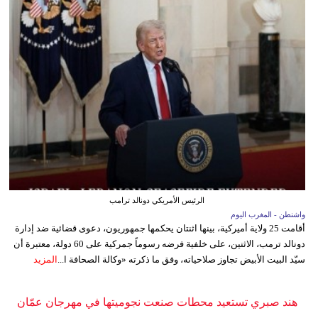
الرئيس الأمريكي دونالد ترامب
واشنطن - المغرب اليوم
أقامت 25 ولاية أميركية، بينها اثنتان يحكمها جمهوريون، دعوى قضائية ضد إدارة
دونالد ترمب، الاثنين، على خلفية فرضه رسوماً جمركية على 60 دولة، معتبرة أن
سيّد البيت الأبيض تجاوز صلاحياته، وفق ما ذكرته «وكالة الصحافة ا...
المزيد
هند صبري تستعيد محطات صنعت نجوميتها في مهرجان عمّان