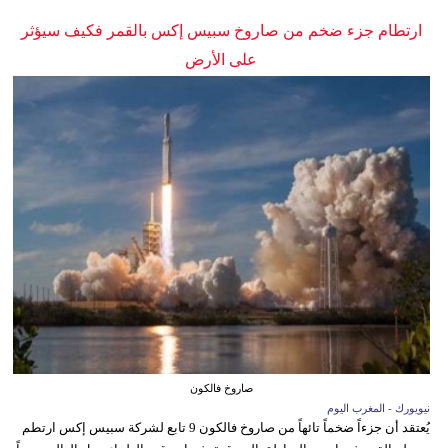
ارتطام جزء ضخم من صاروخ سبيس إكس بالقمر فكيف سيؤثر
على الأرض
صاروخ فالكون
نيويورك - المغرب اليوم
يُعتقد أن جزءاً ضخماً تائهاً من صاروخ فالكون 9 تابع لشركة سبيس إكس ارتطم