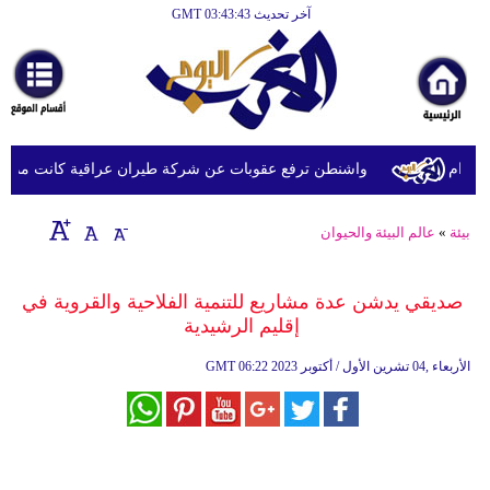
آخر تحديث GMT 03:43:43
الرئيسية
أخبارعاجلة
رياضة
ثقافة
ام
واشنطن ترفع عقوبات عن شركة طيران عراقية كانت مدرجة بس
إقتصاد
بيئة
»
عالم البيئة والحيوان
فن
وموسيقى
صديقي يدشن عدة مشاريع للتنمية الفلاحية والقروية في
إقليم الرشيدية
أزياء
06:22 2023 الأربعاء ,04 تشرين الأول / أكتوبر
GMT
صحة
وتغذية
سياحة