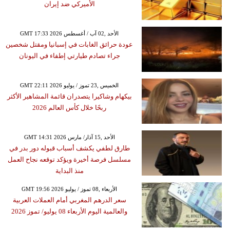
الأميركي ضد إيران
GMT 17:33 2026 الأحد ,02 آب / أغسطس
عودة حرائق الغابات في إسبانيا ومقتل شخصين
جراء تصادم طيارتي إطفاء في اليونان
GMT 22:11 2026 الخميس ,23 تموز / يوليو
بيكهام وشاكيرا يتصدران قائمة المشاهير الأكثر
ربحًا خلال كأس العالم 2026
GMT 14:31 2026 الأحد ,15 آذار/ مارس
طارق لطفي يكشف أسباب قبوله دور بدر في
مسلسل فرصة أخيرة ويؤكد توقعه نجاح العمل
منذ البداية
GMT 19:56 2026 الأربعاء ,08 تموز / يوليو
سعر الدرهم المغربي أمام العملات العربية
والعالمية اليوم الأربعاء 08 يوليو/ تموز 2026