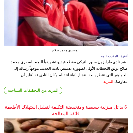
المصري محمد صلاح
أنقرة ـ المغرب اليوم
نشر نادي طرابزون سبور التركي مقطع فيديو تشويقياً للنجم المصري محمد
صلاح يوثق اللحظات الأولى لظهوره بقميص ناديه الجديد، موجهاً رسالة إلى
الجماهير التي تنتظره بعد انتشار أنباء انتقاله. وكان النادي قد أعلن أن
مفاوضا...
المزيد
المزيد من التحقيقات السياحية
6 بدائل منزلية بسيطة ومنخفضة التكلفة لتقليل استهلاك الأطعمة
فائقة المعالجة