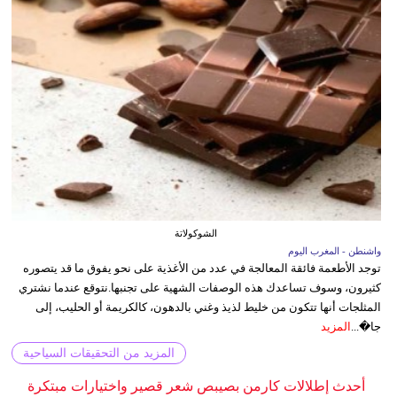
الشوكولاتة
واشنطن - المغرب اليوم
توجد الأطعمة فائقة المعالجة في عدد من الأغذية على نحو يفوق ما قد يتصوره
كثيرون، وسوف تساعدك هذه الوصفات الشهية على تجنبها.نتوقع عندما نشتري
المثلجات أنها تتكون من خليط لذيذ وغني بالدهون، كالكريمة أو الحليب، إلى
جا�...
المزيد
المزيد من التحقيقات السياحية
أحدث إطلالات كارمن بصيبص شعر قصير واختيارات مبتكرة