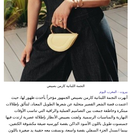
النجمة اللبنانية كارمن بصيبص
بيروت - المغرب اليوم
أبهرت النجمة اللبنانية كارمن بصيبص الجمهور مؤخراً بأحدث ظهور لها، حيث
اعتمدت قصة الشعر القصير متخلية عن شعرها الطويل المعتاد، لتتألق بإطلالات
مبتكرة وخاطفة جمعت بين التصاميم العملية والراقية التي تناسب الأوقات
النهارية والمناسبات الرسمية. ولفتت بصيبص الأنظار بإطلالة عصرية ارتدت فيها
جمبسوت طويل باللون الأسود الداكن بقصة كورسيه ضيقة مكشوفة الكتفين،
بينما انسدل الجزء السفلي بقصة واسعة، ونسقت معه حقيبة يد صغيرة باللون