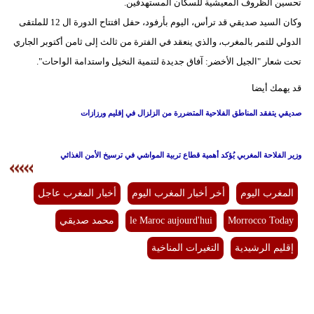
تحسين الظروف المعيشية للسكان المستهدفين.
وكان السيد صديقي قد ترأس، اليوم بأرفود، حفل افتتاح الدورة ال 12 للملتقى
الدولي للتمر بالمغرب، والذي ينعقد في الفترة من ثالث إلى ثامن أكتوبر الجاري
تحت شعار "الجيل الأخضر: آفاق جديدة لتنمية النخيل واستدامة الواحات".
قد يهمك أيضا
صديقي يتفقد المناطق الفلاحية المتضررة من الزلزال في إقليم ورزازات
وزير الفلاحة المغربي يُؤكد أهمية قطاع تربية المواشي في ترسيخ الأمن الغذائي
المغرب اليوم
أخر أخبار المغرب اليوم
أخبار المغرب عاجل
Morrocco Today
le Maroc aujourd'hui
محمد صديقي
إقليم الرشيدية
التغيرات المناخية