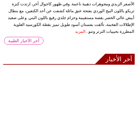
الأصفر الزبدي ومجوهرات ذهبية ناعمة. وفي ظهور كاجوال آخر، ارتدت كنزة
تريكو باللون البيج الوردي بفتحة عنق مائلة كشفت عن أحد الكتفين، مع بنطال
أبيض عالي الخصر بقصة مستقيمة وحزام جلدي رفيع باللون البني. وعلى صعيد
الإطلالات الفخمة، تألقت بفستان أسود طويل تميز بقصّة الكورسيه العلوية
المطرزة بحبيبات الترتر وتنو...
المزيد
آخر الأخبار الطبية
آخر الأخبار