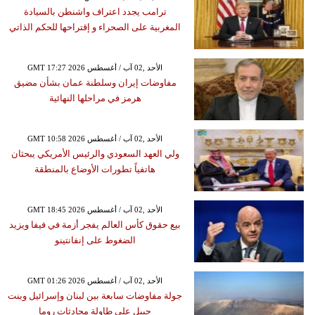
ترامب يجدد اعتراف واشنطن بالسيادة
المغربية على الصحراء و إقتراحها للحكم الذاتي
GMT 17:27 2026 الأحد ,02 آب / أغسطس
مفاوضات إيران وسلطنة عمان بشأن مضيق
هرمز في مراحلها النهائية
GMT 10:58 2026 الأحد ,02 آب / أغسطس
ولي العهد السعودي والرئيس الأمريكي يبحثان
هاتفياً تطورات الأوضاع بالمنطقة
GMT 18:45 2026 الأحد ,02 آب / أغسطس
بيع حقوق كأس العالم يفجر أزمة في فيفا ويزيد
الضغوط على إنفانتينو
GMT 01:26 2026 الأحد ,02 آب / أغسطس
جولة مفاوضات سابعة بين لبنان وإسرائيل وبنت
جبيل على طاولة محادثات روما