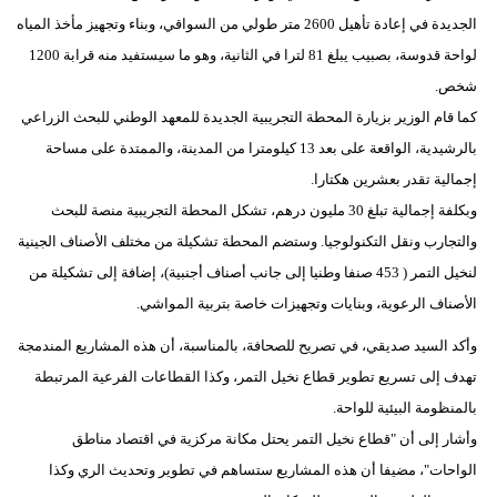
الجديدة في إعادة تأهيل 2600 متر طولي من السواقي، وبناء وتجهيز مأخذ المياه
لواحة قدوسة، بصبيب يبلغ 81 لترا في الثانية، وهو ما سيستفيد منه قرابة 1200
شخص.
كما قام الوزیر بزیارة المحطة التجریبیة الجدیدة للمعھد الوطني للبحث الزراعي
بالرشیدیة، الواقعة على بعد 13 كیلومترا من المدينة، والممتدة على مساحة
إجمالیة تقدر بعشرین هكتارا.
وبكلفة إجمالیة تبلغ 30 ملیون درهم، تشكل المحطة التجریبیة منصة للبحث
والتجارب ونقل التكنولوجیا. وستضم المحطة تشكیلة من مختلف الأصناف الجینیة
لنخیل التمر ( 453 صنفا وطنیا إلى جانب أصناف أجنبیة)، إضافة إلى تشكیلة من
الأصناف الرعویة، وبنایات وتجھیزات خاصة بتربیة المواشي.
وأكد السيد صديقي، في تصريح للصحافة، بالمناسبة، أن هذه المشاريع المندمجة
تهدف إلى تسريع تطوير قطاع نخيل التمر، وكذا القطاعات الفرعية المرتبطة
بالمنظومة البيئية للواحة.
وأشار إلى أن "قطاع نخيل التمر يحتل مكانة مركزية في اقتصاد مناطق
الواحات"، مضيفا أن هذه المشاريع ستساهم في تطوير وتحديث الري وكذا