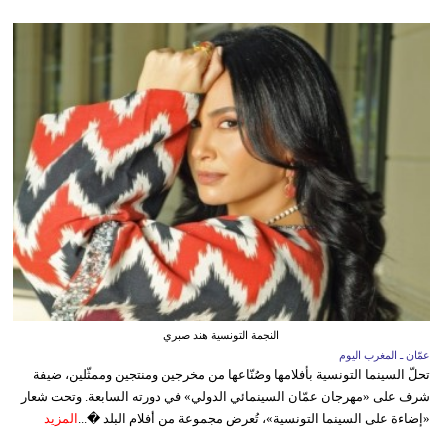
النجمة التونسية هند صبري
عمّان ـ المغرب اليوم
تحلّ السينما التونسية بأفلامها وصُنّاعها من مخرجين ومنتجين وممثّلين، ضيفة
شرف على «مهرجان عمّان السينمائي الدولي» في دورته السابعة. وتحت شعار
«إضاءة على السينما التونسية»، تُعرض مجموعة من أفلام البلد �...
المزيد