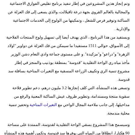
وتم إنجاز هذين المشروعين في إطار تنفيذ برنامج تقليص الفوارق الاجتماعية
والمجالية بالعالم القروي بجهة درعة تافيلالت، والذي يسعى إلى فك العزلة عن
بيئة
الساكنة وتوفير فرص للشغل ، وتمكينها من الولوج إلى الخدمات الاجتماعية
مدوَّنات
والإدارية .
ويستفيد من هذا البرنامج ، الذي يهدف أيضا إلى تسهيل ولوج المنتجات الفلاحية
أبراج
إلى الأسواق، حوالي 1511 مستفيدا ما سيمكن من فك العزلة عن دواوير "اولاد
فيديو
الزهرة" و"دراعو" و"مزكيدة". و على مستوى جماعة وادي النعام دشن الوزير
مأخذ مياه ري الواحة التقليدية "قدوسة" بمنطقة بوذنيب والمنجز في إطار
سيارات
مشروع تنمية الري وتكييف الزراعة المسقية مع التغيرات المناخية بسافلة سد
قدوسة.
وتسعى هذه المنشأة، التي كلف إنجازها 3.2 مليون درهم، دعم تطوير فلاحة
سقوية منتجة ومستدامة، وتطوير ظروف عيش الساكنة المعنية والرفع من
مداخيلها، إلى جانب ملاءمة المجال الواحي مع
التغيرات المناخية
وتحفيز تنمية
محلية مندمجة.
وسيسمح هذا المشروع بسقي الواحة التقليدية لقدوسة، الممتدة على مساحة
90 هكتارا، انطلاقا من المياه التي يوفرها سد قدوسة. وتكمن أهمية هذه المنشأة