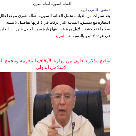
الفنانة السورية أصالة نصري
دمشق - المغرب اليوم
بعد سنوات من الغياب، تحمل الفنانة السورية أصالة نصري موعدا طال
انتظاره مع دمشق، المدينة التي تركت في ذاكرتها تفاصيل لا تشبه
سواها.فقد كشفت لأول مرة عن نيتها زيارة سوريا خلال شهر آب الجاري
في عودة لا تبدو بالنسبة له...
المزيد
توقيع مذكرة تعاون بين وزارة الأوقاف المغربية ومجمع ال
الإسلامي الدولي