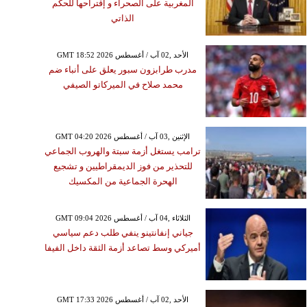
المغربية على الصحراء و إقتراحها للحكم
الذاتي
GMT 18:52 2026 الأحد ,02 آب / أغسطس
مدرب طرابزون سبور يعلق على أنباء ضم
محمد صلاح في الميركاتو الصيفي
GMT 04:20 2026 الإثنين ,03 آب / أغسطس
ترامب يستغل أزمة سبتة والهروب الجماعي
للتحذير من فوز الديمقراطيين و تشجيع
الهحرة الجماعية من المكسيك
GMT 09:04 2026 الثلاثاء ,04 آب / أغسطس
جياني إنفانتينو ينفي طلب دعم سياسي
أميركي وسط تصاعد أزمة الثقة داخل الفيفا
GMT 17:33 2026 الأحد ,02 آب / أغسطس