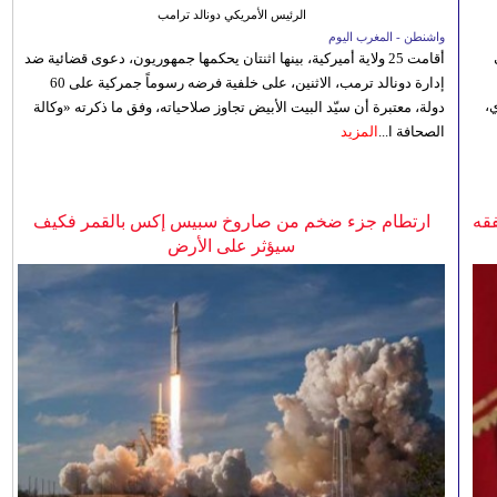
الرئيس الأمريكي دونالد ترامب
واشنطن - المغرب اليوم
أقامت 25 ولاية أميركية، بينها اثنتان يحكمها جمهوريون، دعوى قضائية ضد
إدارة دونالد ترمب، الاثنين، على خلفية فرضه رسوماً جمركية على 60
،
دولة، معتبرة أن سيّد البيت الأبيض تجاوز صلاحياته، وفق ما ذكرته «وكالة
الصحافة ا...
المزيد
فقه
ارتطام جزء ضخم من صاروخ سبيس إكس بالقمر فكيف
سيؤثر على الأرض