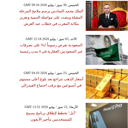
GMT 09:34 2026 الخميس ,30 تموز / يوليو
الملك محمد السادس يرسم ملامح المرحلة
المقبلة ويشدد على مواصلة التنمية وتعزيز
مكانة المغرب في خطاب عيد العرش
GMT 22:18 2026 الأحد ,05 تموز / يوليو
السعودية تفرض رسوماً 2% على تصرفات
غير السعوديين العقارية في 4 مدن رئيسية
GMT 04:43 2026 الخميس ,23 تموز / يوليو
أسعار الذهب تتراجع بعد بلوغ أعلى مستوى
في أسبوعين مع ترقب اجتماع الفيدرالي
GMT 13:52 2026 الأربعاء ,22 تموز / يوليو
"أبل" تخطط لإطلاق برنامج يسمح
للمستخدمين بتأجير الآيفون