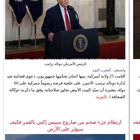
الرئيس الأمريكي دونالد ترامب
واشنطن - المغرب اليوم
أقامت 25 ولاية أميركية، بينها اثنتان يحكمها جمهوريون، دعوى قضائية ضد
إدارة دونالد ترمب، الاثنين، على خلفية فرضه رسوماً جمركية على 60
،
دولة، معتبرة أن سيّد البيت الأبيض تجاوز صلاحياته، وفق ما ذكرته «وكالة
الصحافة ا...
المزيد
فقه
ارتطام جزء ضخم من صاروخ سبيس إكس بالقمر فكيف
سيؤثر على الأرض