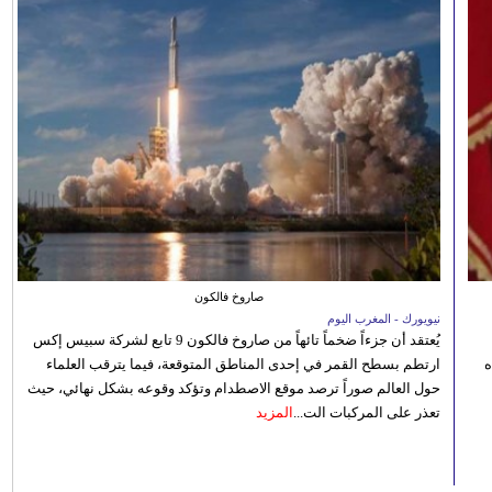
صاروخ فالكون
نيويورك - المغرب اليوم
يُعتقد أن جزءاً ضخماً تائهاً من صاروخ فالكون 9 تابع لشركة سبيس إكس
ه
ارتطم بسطح القمر في إحدى المناطق المتوقعة، فيما يترقب العلماء
حول العالم صوراً ترصد موقع الاصطدام وتؤكد وقوعه بشكل نهائي، حيث
تعذر على المركبات الت...
المزيد