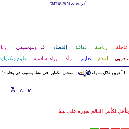
آخر تحديث GMT 03:29:51
ا
عاجلة
رياضة
ثقافة
إقتصاد
فن وموسيقى
أزياء
لمغربي
إعلام
تعليم
مرأة
أزياء إسلامية
علوم وتكنولوج
تفشي الكوليرا في تشاد يتسبب في وفاة 13 شخصا
هل لكأس العالم بفوزه على ليبيا