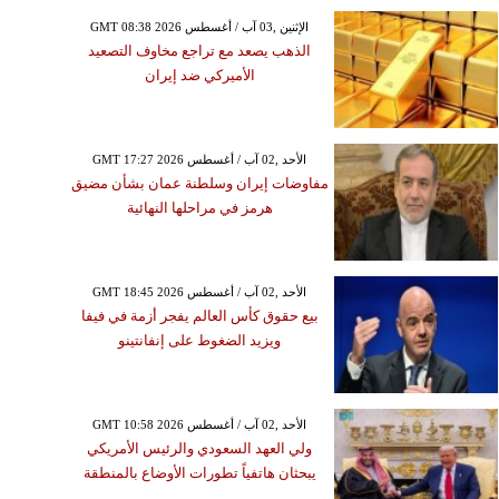
GMT 08:38 2026 الإثنين ,03 آب / أغسطس
الذهب يصعد مع تراجع مخاوف التصعيد
الأميركي ضد إيران
GMT 17:27 2026 الأحد ,02 آب / أغسطس
مفاوضات إيران وسلطنة عمان بشأن مضيق
الأحد ,28 حزيران / يونيو GMT 08:56
هرمز في مراحلها النهائية
2026
طورة محرز يحمل الجزائر
 الـ 32 بكأس العالم
GMT 18:45 2026 الأحد ,02 آب / أغسطس
بيع حقوق كأس العالم يفجر أزمة في فيفا
ويزيد الضغوط على إنفانتينو
GMT 10:58 2026 الأحد ,02 آب / أغسطس
ولي العهد السعودي والرئيس الأمريكي
يبحثان هاتفياً تطورات الأوضاع بالمنطقة