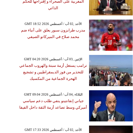
المغربية على الصحراء و إقتراحها للحكم
الذاتي
GMT 18:52 2026 الأحد ,02 آب / أغسطس
مدرب طرابزون سبور يعلق على أنباء ضم
محمد صلاح في الميركاتو الصيفي
GMT 04:20 2026 الإثنين ,03 آب / أغسطس
ترامب يستغل أزمة سبتة والهروب الجماعي
للتحذير من فوز الديمقراطيين و تشجيع
الهحرة الجماعية من المكسيك
GMT 09:04 2026 الثلاثاء ,04 آب / أغسطس
جياني إنفانتينو ينفي طلب دعم سياسي
أميركي وسط تصاعد أزمة الثقة داخل الفيفا
GMT 17:33 2026 الأحد ,02 آب / أغسطس