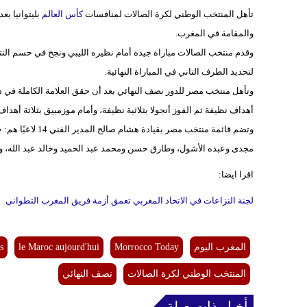
تأهل المنتخب الوطني لكرة الصالات لمنافسات
كأس العالم
والمقامة في المغرب.
وقدم منتخب الصالات مباراة جيدة أمام نظيره الليبي ونجح في حسم النتيجة
لتحديد الطرف التاني في المباراة النهائية.
وتأهل منتخب مصر للدور نصف النهائي بعد أن حقق العلامة الكاملة في د
أهداف نظيفة ثم الفوز أنجولا بثلاثية نظيفة، وأمام موزمبيق بثلاثة أهدا
وتضم قائمة منتخب 
مجدى وعبده الأشول، وطارق حسن ومحمد عبد الحميد وخالد عبد الله، و
اقرا ايضا:
لجنة النزاعات في الاتحاد المغربي تعمق أزمة فريق المغرب التطواني
المغرب اليوم
Morrocco Today
le Maroc aujourd'hui
s
المنتخب الوطني لكرة الصالات
نصف النهائي
أخبار ذات صلة