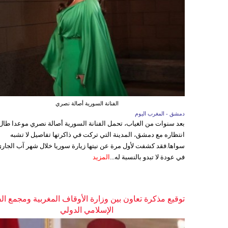
الفنانة السورية أصالة نصري
دمشق - المغرب اليوم
بعد سنوات من الغياب، تحمل الفنانة السورية أصالة نصري موعدا طال
انتظاره مع دمشق، المدينة التي تركت في ذاكرتها تفاصيل لا تشبه
سواها.فقد كشفت لأول مرة عن نيتها زيارة سوريا خلال شهر آب الجاري
في عودة لا تبدو بالنسبة له...
المزيد
توقيع مذكرة تعاون بين وزارة الأوقاف المغربية ومجمع ال
الإسلامي الدولي