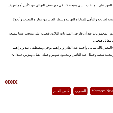
بليتوانيا بعد الفوز على المنتخب الليبي بنتيجة 5/2 في دور نصف النهائي من كأس أمم إفريقيا
 لصالحه والتأهل للمباراة النهائية وينتظر الفائز من مباراة المغرب وأنجولا
ور المجموعات بعد أن فاز في المباريات الثلاث، فتغلب على منتخب غينيا بتسعة
ف مقابل هدفين.
مصر بقيادة هشام صالح المدير الفني 14 لاعبًا هم: «المعتز بالله سامى وأحمد عبد القادر وإبراهيم بوجي ومصطفى عيد وإبراهيم
محمد سعيد وجمال عبد الناصر، ومحمود شوبير وعماد الفيل، ومؤمن حمدان».
Morrocco New
المغرب
كأس العالم