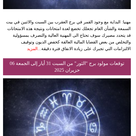
مهنيا: البداية مع وجود القمر في برج العقرب بين السبت والاثنين في بيت
السمعة والشأن العام تجعلك تخضع لعدة امتحانات ونتيجة هذه الامتحانات
قد يتحدد مصيرك سوف تحتاج الى المهنية العالية والتصرف بمسؤولية
والتخلص من بعض القضايا المالية العالقة كخفض الديون وتوقيف
الالتزامات التي تجبرك على زيادة الانفاق فترة دقيقة...
المزيد
توقعات مولود برج "الثور" من السبت 31 أيار إلى الجمعة 06
حزيران 2025