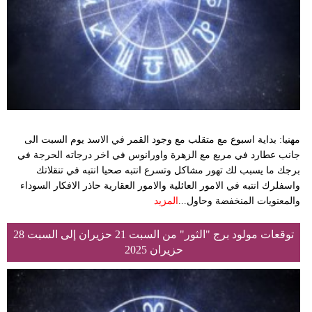
مهنيا: بداية اسبوع مع متقلب مع وجود القمر في الاسد يوم السبت الى
جانب عطارد في مربع مع الزهرة واورانوس في اخر درجاته الحرجة في
برجك ما يسبب لك تهور مشاكل وتسرع انتبه صحيا انتبه في تنقلاتك
واسفلرك انتبه في الامور العائلية والامور العقارية حاذر الافكار السوداء
والمعنويات المنخفضة وحاول...
المزيد
توقعات مولود برج "الثور" من السبت 21 حزيران إلى السبت 28
حزيران 2025