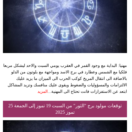
وسفر
ديكور
أخبار
البرلمان
المغربي
إعلام
مهنيا: البداية مع وجود القمر في العقرب يومي السبت والاحد ليشكل مربعا
فلكيا مع الشمس وعطارد في برج الاسد ومواجهة مع بلوتون من الدلو
تعليم
بالاضافة الى انتقال المريخ كوكب الحرب الى الميزان ما يزيد عليك
الالتزامات والمسؤوليات والضغوط ويقوى عليك منافسك وتزيد المشاكل
مرأة
ابتعد عن الاستفزازات فانت تحتاج الى المهنية...
المزيد
أزياء
توقعات مولود برج "الثور" من السبت 19 تموز إلى الجمعة 25
إسلامية
تموز 2025
علوم
وتكنولوجيا