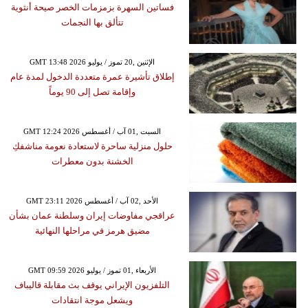
فساتين السهرة بزمزمات الخصر صيحة أنثوية
تتألق بها النجمات
GMT 13:48 2026 الإثنين ,20 تموز / يوليو
إطلاق تأشيرة عمرة متعددة الدخول لمدة عام
وإقامة تصل إلى 90 يوماً
GMT 12:24 2026 السبت ,01 آب / أغسطس
حلول منزلية ساحرة لاستعادة نعومة مناشفكِ
الخشنة بدون معطرات
GMT 23:11 2026 الأحد ,02 آب / أغسطس
عراقجي مفاوضات إيران وسلطنة عمان بشأن
مضيق هرمز في مراحلها النهائية
GMT 09:59 2026 الأربعاء ,01 تموز / يوليو
التلفزيون الإيراني يوقف بث مقابلة قاليباف
ويشعل موجة انتقادات