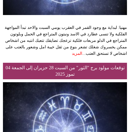
مهنيا: لبداية مع وجود القمر في العقرب يومي السبت والاحد تبدأ المواجهة
الفلكية ولا تنسى عطارد في الاسد ونبتون المتراجع في الحمل وبلوتون
المتراجع في الدلو مربعات فلكية تزعجك تضايقك تتعبك انتبه من اشخاص
ممكن يخسروك شغلك تشعر بنوع من ثقل خيبة امل وشعور بالعتب على
اشخاص لا تستحق العتب...
المزيد
توقعات مولود برج "الثور" من السبت 28 حزيران إلى الجمعة 04
تموز 2025