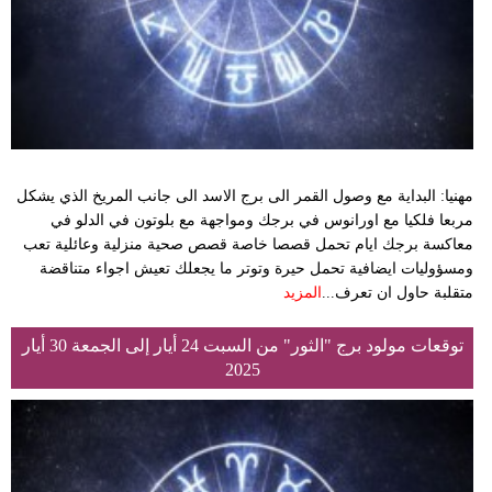
مهنيا: البداية مع وصول القمر الى برج الاسد الى جانب المريخ الذي يشكل
مربعا فلكيا مع اورانوس في برجك ومواجهة مع بلوتون في الدلو في
معاكسة برجك ايام تحمل قصصا خاصة قصص صحية منزلية وعائلية تعب
ومسؤوليات ايضافية تحمل حيرة وتوتر ما يجعلك تعيش اجواء متناقضة
متقلبة حاول ان تعرف...
المزيد
توقعات مولود برج "الثور" من السبت 24 أيار إلى الجمعة 30 أيار
2025