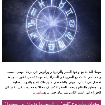
مهنيا: البداية مع وجود القمر والزهرة واورانوس في برجك يومي السبت
والاحد في مثلث مع المريخ في العذراء ايام مهمة تحمل تطورات جيدة
تحصل في الشأن المهني والشخصي ما يجعلك تتمتع بالروح العملية
وبالمنطق والمثابرة وحب السفر لاكتشاف مجالات جديدة ينتقل القمر الى
الجوزاء الى البيت الثاني يساعدك حتى تتابع...
المزيد
توقعات مولود برج "الثور" من السبت 14 حزيران إلى السبت 21