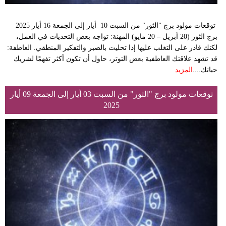
توقعات مولود برج "الثور" من السبت 10 أيار إلى الجمعة 16 أيار 2025
برج الثور (20 أبريل – 20 مايو) المهنة: تواجه بعض التحديات في العمل،
لكنك قادر على التغلب عليها إذا تحليت بالصبر والتفكير المنطقي. العاطفة:
قد تشهد علاقتك العاطفية بعض التوتر، حاول أن تكون أكثر تفهمًا لشريك
حياتك....
المزيد
توقعات مولود برج "الثور" من السبت 03 أيار إلى الجمعة 09 أيار
2025