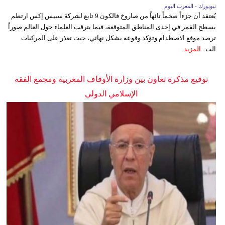
نيويورك - المغرب اليوم
يُعتقد أن جزءاً ضخماً تائهاً من صاروخ فالكون 9 تابع لشركة سبيس إكس ارتطم
بسطح القمر في إحدى المناطق المتوقعة، فيما يترقب العلماء حول العالم صوراً
ترصد موقع الاصطدام وتؤكد وقوعه بشكل نهائي، حيث تعذر على المركبات
الت...
المزيد
توقيع مذكرة تعاون بين وزارة الأوقاف المغربية ومجمع الفقه
الإسلامي الدولي