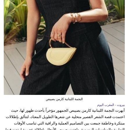
النجمة اللبنانية كارمن بصيبص
بيروت - المغرب اليوم
أبهرت النجمة اللبنانية كارمن بصيبص الجمهور مؤخراً بأحدث ظهور لها، حيث
اعتمدت قصة الشعر القصير متخلية عن شعرها الطويل المعتاد، لتتألق بإطلالات
مبتكرة وخاطفة جمعت بين التصاميم العملية والراقية التي تناسب الأوقات
النهارية والمناسبات الرسمية. ولفتت بصيبص الأنظار بإطلالة عصرية ارتدت فيها