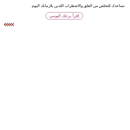
إقرأ برجك اليومي