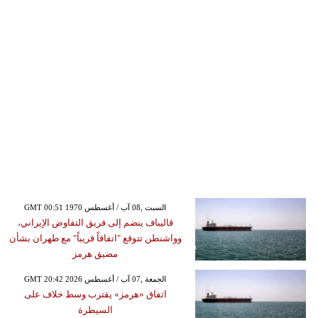
GMT 00:51 1970 السبت ,08 آب / أغسطس
قاليباف ينضم إلى فريق التفاوض الإيراني،
وواشنطن تتوقع "اتفاقاً قريباً" مع طهران بشأن
مضيق هرمز
GMT 20:42 2026 الجمعة ,07 آب / أغسطس
اتفاق «هرمز» يقترب وسط خلاف على
السيطرة