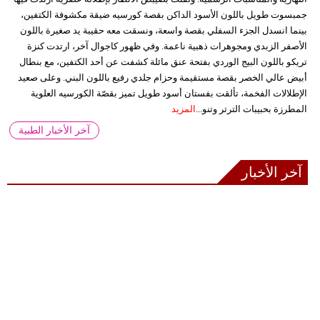
جمبسوت طويل باللون الأسود الداكن بقصة كورسيه ضيقة مكشوفة الكتفين،
بينما انسدل الجزء السفلي بقصة واسعة، ونسقت معه حقيبة يد صغيرة باللون
الأصفر الزبدي ومجوهرات ذهبية ناعمة. وفي ظهور كاجوال آخر، ارتدت كنزة
تريكو باللون البيج الوردي بفتحة عنق مائلة كشفت عن أحد الكتفين، مع بنطال
أبيض عالي الخصر بقصة مستقيمة وحزام جلدي رفيع باللون البني. وعلى صعيد
الإطلالات الفخمة، تألقت بفستان أسود طويل تميز بقصّة الكورسيه العلوية
المطرزة بحبيبات الترتر وتنو...
المزيد
آخر الأخبار الطبية
آخر الأخبار