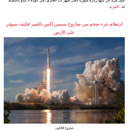
لأول مرة عن نيتها زيارة سوريا خلال شهر آب الجاري، في عودة لا تبدو بالنسبة
له...
المزيد
ارتطام جزء ضخم من صاروخ سبيس إكس بالقمر فكيف سيؤثر
على الأرض
صاروخ فالكون