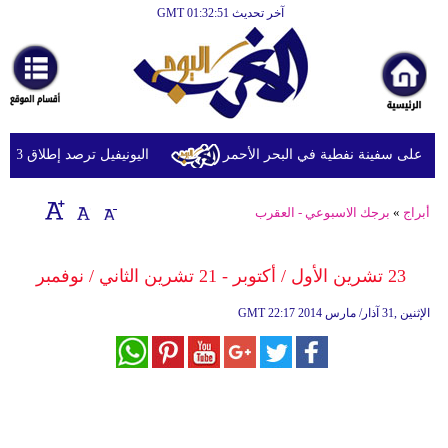
آخر تحديث GMT 01:32:51
الرئيسية
أخبارعاجلة
رياضة
ثقافة
على سفينة نفطية في البحر الأحمر
اليونيفيل ترصد إطلاق 113 مقذوفا إسرائيليا على لبنان خلال يوم واحد
إقتصاد
أبراج
»
برجك الاسبوعي - العقرب
فن
وموسيقى
23 تشرين الأول / أكتوبر - 21 تشرين الثاني / نوفمبر
أزياء
22:17 2014 الإثنين ,31 آذار/ مارس
GMT
صحة
وتغذية
سياحة