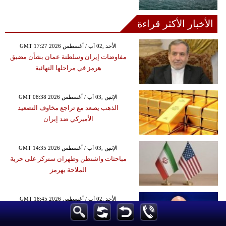
الأخبار الأكثر قراءة
GMT 17:27 2026 الأحد ,02 آب / أغسطس
مفاوضات إيران وسلطنة عمان بشأن مضيق
هرمز في مراحلها النهائية
GMT 08:38 2026 الإثنين ,03 آب / أغسطس
الذهب يصعد مع تراجع مخاوف التصعيد
الأميركي ضد إيران
GMT 14:35 2026 الإثنين ,03 آب / أغسطس
مباحثات واشنطن وطهران ستركز على حرية
الملاحة بهرمز
GMT 18:45 2026 الأحد ,02 آب / أغسطس
بيع حقوق كأس العالم يفجر أزمة في فيفا ويزيد
الضغوط على إنفانتينو