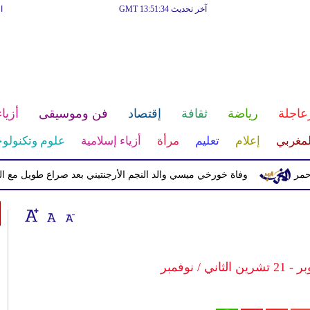
آخر تحديث GMT 13:51:34
ا
عاجلة
رياضة
ثقافة
إقتصاد
فن وموسيقى
أزياء
لمغربي
إعلام
تعليم
مرأة
أزياء إسلامية
علوم وتكنولوج
وفاة خورخي ميسي والد النجم الأرجنتيني بعد صراع طويل مع المرض