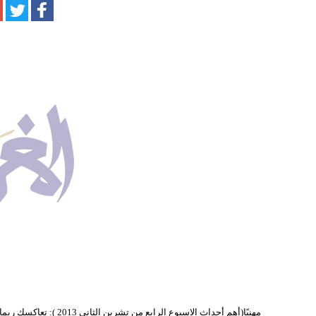
مهنيًا(أهم أحداث الاسبوع الرابع من تشرين الثاني 2013 ): تعاكسك ربما الظروف، وتفرض عليك العناية بسلامتك وصحتك والانتباه إلى تنقلاتك، والتصرف برويّة وليونة، بعيداً عن الاحتجاج والاعتراض والثورة والانتفاض على بعض السلطات. أنصح لك عدم تغيير الاتجاهات لأن الوقت غير مناسب. لا تضيّع وقتك سدى في البحث عن جديد، بل تمسّك بالروتين اليومي وكن واعياً لكل الإشارات. لا تبحث عن فرض إرادتك أو إظهار قوتك وأجّل المبادرات، فقد تتراجع المعنويات وتشعر بالتعب والإرهاق وبالقلق النفسي. لا تتحدّ الأقدار يا عزيزي، حتى لا تنقلب عليك. كن حذراً وذكياً وجابه المستجدات بحكمة! قد يطرأ تطوّر مهني لم تتوقعه ، وأحداث فجائية تحرّك الأوضاع وتحثّك على مضاعفة الأعمال وتسوية النزاعات، ما يجعلك تراوح مكانك أو يدعوك إلى عدم البدء بجديد، حتى لو اضطررت إلى عدم التجاوب مع بعض العروض. عاطفياً: حاذر ولهاً من حبّ عاصف قد يكون له تأثيرات خطيرة. لا تبحث عن المستحيل ولا تتحدّ الأقدار! قد تكون الغيرة شديدة وتنقلب ضدّك كألدّ عدو يا عزيزي! لا تثرها أيضاً ولا تفقد السيطرة بالمقابل على نفسك. حاذر كلمات جارحة قد تجهل آثارها الهدّامة، كذلك ابتعد عن الكذب والمراوغة أو المناورة. تجنّب العنف عند الغضب وكن واعياً لما يحصل. لا شك في أنك تمر بفترة من الانفعالات الشديدة والانزعاجات، فتعيش حرماناً قد يأخذك بعيداً وربما إلى قطيعة ونهاية لعلاقة كانت تسعدك. من دون أدنى شك تمرّ بتجربة خاصة أو تلمس تطوراً رومنسياً لعلاقة حديثة لم تتصور أنها قد تبلغ هذا الحجم. قد يطرأ ما يلطّف الأجواء ويعيد الانسجام أو يخفف من التشنج.. ... (أبرز الاحداث الفلكية عن شهر تشرين الثاني 2013)انطلاقة جديدة أخيراً أيها العقرب، تستعيد السلام الداخلي ويطمئن بالك. فبعد أزمات الشهر الفائت وغيومه الداكنة، ها أنت تنطلق من جديد بانشراح وتفاؤل. تنعم بأجواء فلكية مشجعة جداً وبحظوظ قوية، وهذه بالفعل مكافأة