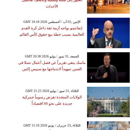
الأحداث
GMT 10:18 2026 الإثنين ,03 آب / أغسطس
إنفانتينو يواجه أزمة ثقة داخل كرة القدم
العالمية بسبب خطة بيع حقوق كأس العالم
GMT 20:38 2026 الجمعة ,31 تموز / يوليو
ماسك ينفي تقريراً عن فصل أعمال تسلا في
الصين تمهيداً لاندماجها مع سبيس إكس
GMT 21:25 2026 الثلاثاء ,21 تموز / يوليو
الولايات المتحدة تفرض رسوماً جمركية
جديدة على نحو 60 اقتصاداً
GMT 11:10 2026 الثلاثاء ,23 حزيران / يونيو