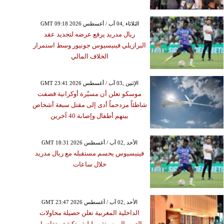
GMT 09:18 2026 الثلاثاء ,04 آب / أغسطس
ريال مدريد يرفع عرضه لتجديد عقد
البرازيلي فينيسيوس جونيور وسط استمرار
الخلاف المالي
GMT 23:41 2026 الإثنين ,03 آب / أغسطس
موسكو تعلن أن مسيّرة أوكرانية قصفت
شاطئاً مزدحماً أدى إلى مقتل سبعة أشخاص
بينهم أطفال وإصابة 40 آخرين
GMT 18:31 2026 الأحد ,02 آب / أغسطس
فينيسيوس يحسم مستقبله مع ريال مدريد
خلال ساعات
GMT 23:47 2026 الأحد ,02 آب / أغسطس
الداخلية المغربية تعلن حصيلة محاولات
العبور إلى سبتة ومليلية وتكشف تفاصيل