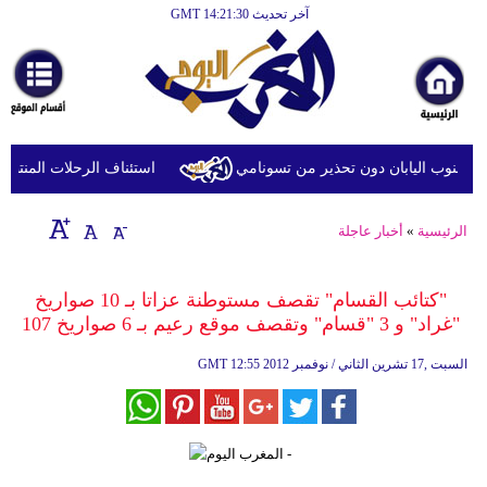
آخر تحديث GMT 14:21:30
الرئيسية
أخبارعاجلة
رياضة
ثقافة
استئناف الرحلات المنتظمة بين القاه
إقتصاد
الرئيسية
»
أخبار عاجلة
فن
وموسيقى
"كتائب القسام" تقصف مستوطنة عزاتا بـ 10 صواريخ
"غراد" و 3 "قسام" وتقصف موقع رعيم بـ 6 صواريخ 107
أزياء
12:55 2012 السبت ,17 تشرين الثاني / نوفمبر
GMT
صحة
وتغذية
سياحة