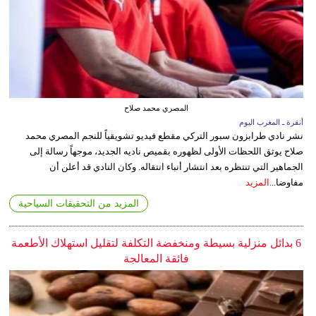
المصري محمد صلاح
أنقرة ـ المغرب اليوم
نشر نادي طرابزون سبور التركي مقطع فيديو تشويقياً للنجم المصري محمد
صلاح يوثق اللحظات الأولى لظهوره بقميص ناديه الجديد، موجهاً رسالة إلى
الجماهير التي تنتظره بعد انتشار أنباء انتقاله. وكان النادي قد أعلن أن
مفاوضا...
المزيد
المزيد من التحقيقات السياحية
6 بدائل منزلية بسيطة ومنخفضة التكلفة لتقليل استهلاك الأطعمة
فائقة المعالجة