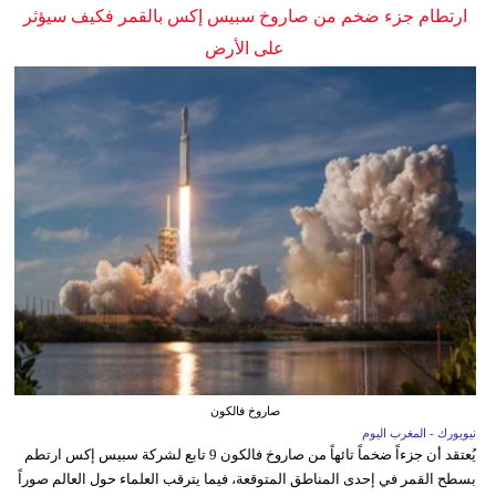
ارتطام جزء ضخم من صاروخ سبيس إكس بالقمر فكيف سيؤثر
على الأرض
صاروخ فالكون
نيويورك - المغرب اليوم
يُعتقد أن جزءاً ضخماً تائهاً من صاروخ فالكون 9 تابع لشركة سبيس إكس ارتطم
بسطح القمر في إحدى المناطق المتوقعة، فيما يترقب العلماء حول العالم صوراً