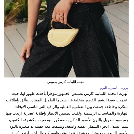
النجمة اللبنانية كارمن بصيبص
بيروت - المغرب اليوم
أبهرت النجمة اللبنانية كارمن بصيبص الجمهور مؤخراً بأحدث ظهور لها، حيث
اعتمدت قصة الشعر القصير متخلية عن شعرها الطويل المعتاد، لتتألق بإطلالات
مبتكرة وخاطفة جمعت بين التصاميم العملية والراقية التي تناسب الأوقات
النهارية والمناسبات الرسمية. ولفتت بصيبص الأنظار بإطلالة عصرية ارتدت فيها
جمبسوت طويل باللون الأسود الداكن بقصة كورسيه ضيقة مكشوفة الكتفين،
بينما انسدل الجزء السفلي بقصة واسعة، ونسقت معه حقيبة يد صغيرة باللون
الأصفر الزبدي ومجوهرات ذهبية ناعمة. وفي ظهور كاجوال آخر، ارتدت كنزة