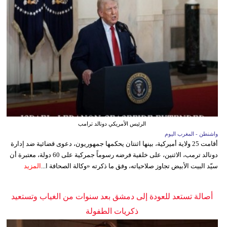
الرئيس الأمريكي دونالد ترامب
واشنطن - المغرب اليوم
أقامت 25 ولاية أميركية، بينها اثنتان يحكمها جمهوريون، دعوى قضائية ضد إدارة
دونالد ترمب، الاثنين، على خلفية فرضه رسوماً جمركية على 60 دولة، معتبرة أن
سيّد البيت الأبيض تجاوز صلاحياته، وفق ما ذكرته «وكالة الصحافة ا...
المزيد
أصالة تستعد للعودة إلى دمشق بعد سنوات من الغياب وتستعيد
ذكريات الطفولة