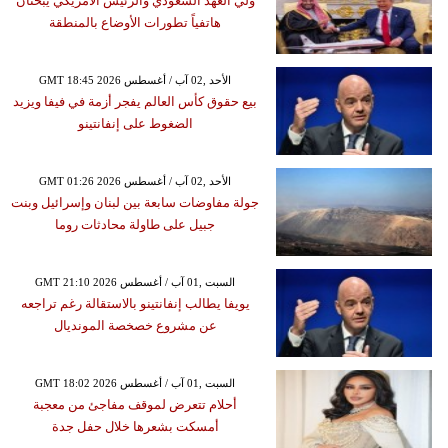
ولي العهد السعودي والرئيس الأمريكي يبحثان
هاتفياً تطورات الأوضاع بالمنطقة
GMT 18:45 2026 الأحد ,02 آب / أغسطس
بيع حقوق كأس العالم يفجر أزمة في فيفا ويزيد
الضغوط على إنفانتينو
GMT 01:26 2026 الأحد ,02 آب / أغسطس
جولة مفاوضات سابعة بين لبنان وإسرائيل وبنت
جبيل على طاولة محادثات روما
GMT 21:10 2026 السبت ,01 آب / أغسطس
يويفا يطالب إنفانتينو بالاستقالة رغم تراجعه
عن مشروع خصخصة المونديال
GMT 18:02 2026 السبت ,01 آب / أغسطس
أحلام تتعرض لموقف مفاجئ من معجبة
أمسكت بشعرها خلال حفل جدة