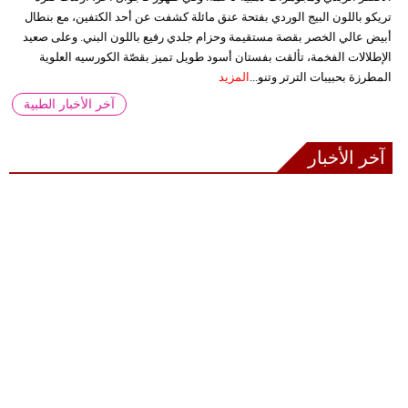
تريكو باللون البيج الوردي بفتحة عنق مائلة كشفت عن أحد الكتفين، مع بنطال
أبيض عالي الخصر بقصة مستقيمة وحزام جلدي رفيع باللون البني. وعلى صعيد
الإطلالات الفخمة، تألقت بفستان أسود طويل تميز بقصّة الكورسيه العلوية
المطرزة بحبيبات الترتر وتنو...
المزيد
آخر الأخبار الطبية
آخر الأخبار