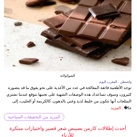
الشوكولاتة
واشنطن - المغرب اليوم
توجد الأطعمة فائقة المعالجة في عدد من الأغذية على نحو يفوق ما قد يتصوره
كثيرون، وسوف تساعدك هذه الوصفات الشهية على تجنبها.نتوقع عندما نشتري
المثلجات أنها تتكون من خليط لذيذ وغني بالدهون، كالكريمة أو الحليب، إلى
جا�...
المزيد
المزيد من التحقيقات السياحية
أحدث إطلالات كارمن بصيبص شعر قصير واختيارات مبتكرة
للأزياء