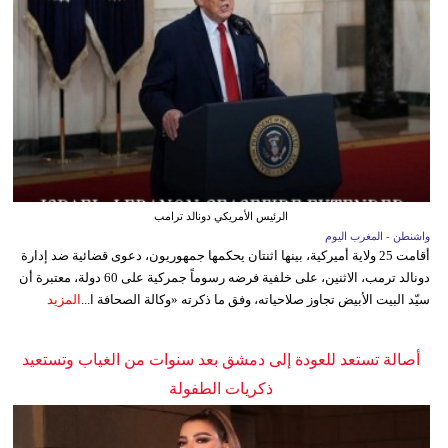
الرئيس الأمريكي دونالد ترامب
واشنطن - المغرب اليوم
أقامت 25 ولاية أميركية، بينها اثنتان يحكمها جمهوريون، دعوى قضائية ضد إدارة
دونالد ترمب، الاثنين، على خلفية فرضه رسوماً جمركية على 60 دولة، معتبرة أن
سيّد البيت الأبيض تجاوز صلاحياته، وفق ما ذكرته «وكالة الصحافة ا...
المزيد
أصالة تستعد للعودة إلى دمشق بعد سنوات من الغياب وتستعيد
ذكريات الطفولة