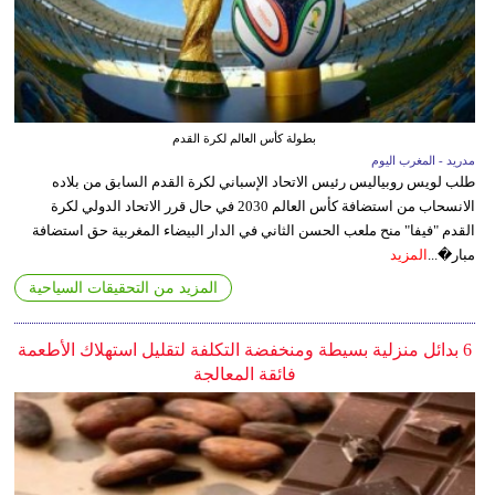
بطولة كأس العالم لكرة القدم
مدريد - المغرب اليوم
طلب لويس روبياليس رئيس الاتحاد الإسباني لكرة القدم السابق من بلاده
الانسحاب من استضافة كأس العالم 2030 في حال قرر الاتحاد الدولي لكرة
القدم "فيفا" منح ملعب الحسن الثاني في الدار البيضاء المغربية حق استضافة
مبار�...
المزيد
المزيد من التحقيقات السياحية
6 بدائل منزلية بسيطة ومنخفضة التكلفة لتقليل استهلاك الأطعمة
فائقة المعالجة