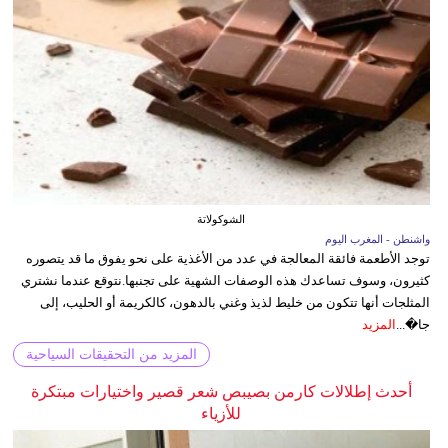
الشوكولاتة
واشنطن - المغرب اليوم
توجد الأطعمة فائقة المعالجة في عدد من الأغذية على نحو يفوق ما قد يتصوره
كثيرون، وسوف تساعدك هذه الوصفات الشهية على تجنبها.نتوقع عندما نشتري
المثلجات أنها تتكون من خليط لذيذ وغني بالدهون، كالكريمة أو الحليب، إلى
جا�...
المزيد
المزيد من التحقيقات السياحية
أحدث إطلالات كارمن بصيبص شعر قصير واختيارات مبتكرة
للأزياء