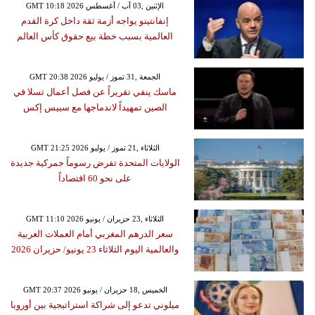
GMT 10:18 2026 الإثنين ,03 آب / أغسطس
إنفانتينو يواجه أزمة ثقة داخل كرة القدم
العالمية بسبب خطة بيع حقوق كأس العالم
GMT 20:38 2026 الجمعة ,31 تموز / يوليو
ماسك ينفي تقريراً عن فصل أعمال تسلا في
الصين تمهيداً لاندماجها مع سبيس إكس
GMT 21:25 2026 الثلاثاء ,21 تموز / يوليو
الولايات المتحدة تفرض رسوماً جمركية جديدة
على نحو 60 اقتصاداً
GMT 11:10 2026 الثلاثاء ,23 حزيران / يونيو
سعر الدرهم المغربي أمام العملات العربية
والعالمية اليوم الثلاثاء 23 يونيو/ حزيران 2026
GMT 20:37 2026 الخميس ,18 حزيران / يونيو
ميلوني تدعو إلى شراكة استراتيجية بين أوروبا