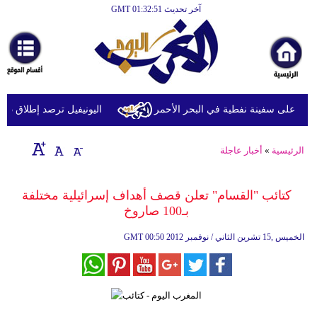
آخر تحديث GMT 01:32:51
الرئيسية
أخبارعاجلة
رياضة
ثقافة
 على سفينة نفطية في البحر الأحمر
اليونيفيل ترصد إطلاق 113 مقذوفا إسرائيليا على لبنان خلال يوم واحد
إقتصاد
الرئيسية
»
أخبار عاجلة
فن
وموسيقى
كتائب "القسام" تعلن قصف أهداف إسرائيلية مختلفة
بـ100 صاروخ
أزياء
00:50 2012 الخميس ,15 تشرين الثاني / نوفمبر
GMT
صحة
وتغذية
سياحة