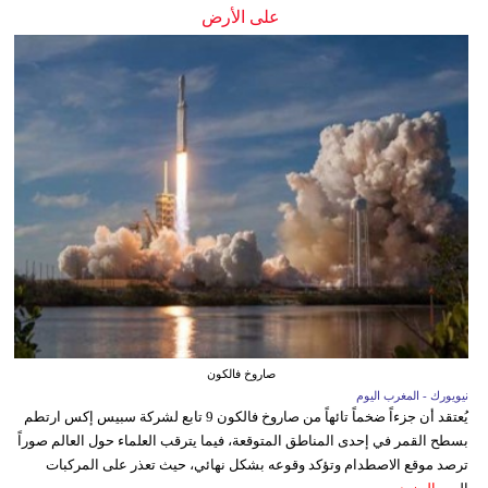
على الأرض
صاروخ فالكون
نيويورك - المغرب اليوم
يُعتقد أن جزءاً ضخماً تائهاً من صاروخ فالكون 9 تابع لشركة سبيس إكس ارتطم
بسطح القمر في إحدى المناطق المتوقعة، فيما يترقب العلماء حول العالم صوراً
ترصد موقع الاصطدام وتؤكد وقوعه بشكل نهائي، حيث تعذر على المركبات