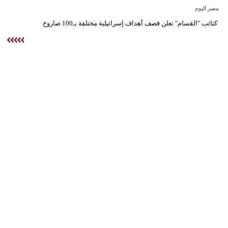
وسفر
مصر اليوم
كتائب "القسام" تعلن قصف أهداف إسرائيلية مختلفة بـ100 صاروخ
ديكور
أخبار
البرلمان
المغربي
إعلام
تعليم
مرأة
أزياء
إسلامية
علوم
وتكنولوجيا