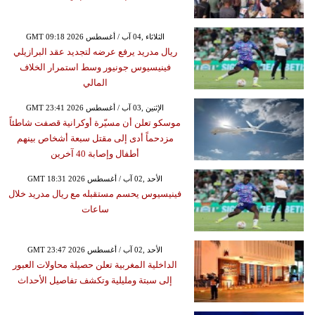
GMT 09:18 2026 الثلاثاء ,04 آب / أغسطس
ريال مدريد يرفع عرضه لتجديد عقد البرازيلي
فينيسيوس جونيور وسط استمرار الخلاف
المالي
GMT 23:41 2026 الإثنين ,03 آب / أغسطس
موسكو تعلن أن مسيّرة أوكرانية قصفت شاطئاً
مزدحماً أدى إلى مقتل سبعة أشخاص بينهم
أطفال وإصابة 40 آخرين
GMT 18:31 2026 الأحد ,02 آب / أغسطس
فينيسيوس يحسم مستقبله مع ريال مدريد خلال
ساعات
GMT 23:47 2026 الأحد ,02 آب / أغسطس
الداخلية المغربية تعلن حصيلة محاولات العبور
إلى سبتة ومليلية وتكشف تفاصيل الأحداث