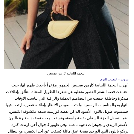
النجمة اللبنانية كارمن بصيبص
بيروت - المغرب اليوم
أبهرت النجمة اللبنانية كارمن بصيبص الجمهور مؤخراً بأحدث ظهور لها، حيث
اعتمدت قصة الشعر القصير متخلية عن شعرها الطويل المعتاد، لتتألق بإطلالات
مبتكرة وخاطفة جمعت بين التصاميم العملية والراقية التي تناسب الأوقات
النهارية والمناسبات الرسمية. ولفتت بصيبص الأنظار بإطلالة عصرية ارتدت فيها
جمبسوت طويل باللون الأسود الداكن بقصة كورسيه ضيقة مكشوفة الكتفين،
بينما انسدل الجزء السفلي بقصة واسعة، ونسقت معه حقيبة يد صغيرة باللون
الأصفر الزبدي ومجوهرات ذهبية ناعمة. وفي ظهور كاجوال آخر، ارتدت كنزة
تريكو باللون البيج الوردي بفتحة عنق مائلة كشفت عن أحد الكتفين، مع بنطال