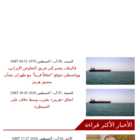
GMT 00:51 1970 السبت ,08 آب / أغسطس
قاليباف ينضم إلى فريق التفاوض الإيراني،
وواشنطن تتوقع "اتفاقاً قريباً" مع طهران بشأن
مضيق هرمز
GMT 20:42 2026 الجمعة ,07 آب / أغسطس
اتفاق «هرمز» يقترب وسط خلاف على
السيطرة
الأخبار الأكثر قراءة
GMT 17:27 2026 الأحد ,02 آب / أغسطس