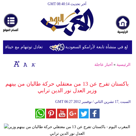
آخر تحديث GMT 08:40:14
الرئيسية
أخبارعاجلة
رياضة
ثقافة
دلع في منشأة تابعة لأرامكو السعودية
تعادل توتنهام مع خيتافي وديّا
إقتصاد
الرئيسية
»
أخبار عاجلة
فن
وموسيقى
باكستان تفرج عن 13 من معتقلي حركة طالبان من بينهم
وزير العدل نور الدين ترابي
أزياء
06:27 2012 السبت ,17 تشرين الثاني / نوفمبر
GMT
صحة
وتغذية
سياحة