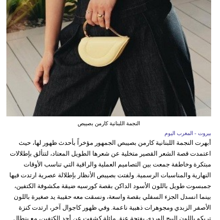
النجمة اللبنانية كارمن بصيبص
بيروت - المغرب اليوم
أبهرت النجمة اللبنانية كارمن بصيبص الجمهور مؤخراً بأحدث ظهور لها، حيث
اعتمدت قصة الشعر القصير متخلية عن شعرها الطويل المعتاد، لتتألق بإطلالات
مبتكرة وخاطفة جمعت بين التصاميم العملية والراقية التي تناسب الأوقات
النهارية والمناسبات الرسمية. ولفتت بصيبص الأنظار بإطلالة عصرية ارتدت فيها
جمبسوت طويل باللون الأسود الداكن بقصة كورسيه ضيقة مكشوفة الكتفين،
بينما انسدل الجزء السفلي بقصة واسعة، ونسقت معه حقيبة يد صغيرة باللون
الأصفر الزبدي ومجوهرات ذهبية ناعمة. وفي ظهور كاجوال آخر، ارتدت كنزة
تريكو باللون البيج الوردي بفتحة عنق مائلة كشفت عن أحد الكتفين، مع بنطال