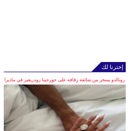
إخترنا لك
رونالدو يسخر من شائعة زفافه على جورجينا رودريغيز في ماديرا