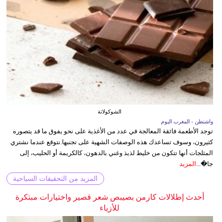
الشوكولاتة
واشنطن - المغرب اليوم
توجد الأطعمة فائقة المعالجة في عدد من الأغذية على نحو يفوق ما قد يتصوره
كثيرون، وسوف تساعدك هذه الوصفات الشهية على تجنبها.نتوقع عندما نشتري
المثلجات أنها تتكون من خليط لذيذ وغني بالدهون، كالكريمة أو الحليب، إلى
جا�...
المزيد
المزيد من التحقيقات السياحية
أحدث إطلالات كارمن بصيبص شعر قصير واختيارات مبتكرة
للأزياء