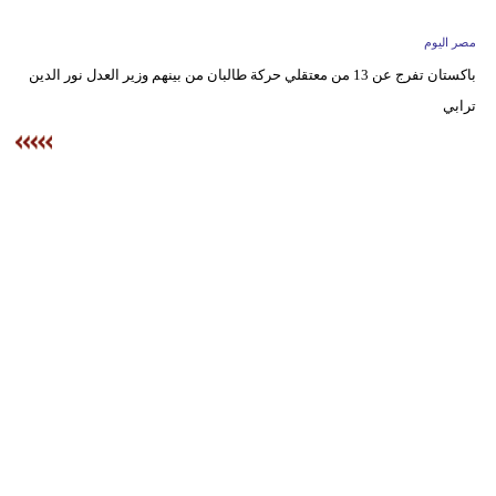
وسفر
مصر اليوم
ديكور
باكستان تفرج عن 13 من معتقلي حركة طالبان من بينهم وزير العدل نور الدين
ترابي
أخبار
البرلمان
المغربي
إعلام
تعليم
مرأة
أزياء
إسلامية
علوم
وتكنولوجيا