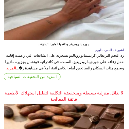
جورجينا رودريغز وخاتمها المثير للتساؤلات
لشبونة - المغرب اليوم
رد النجم البرتغالي كريستيانو رونالدو بسخرية على الشائعات التي زعمت إقامة
حفل زفافه على جورجينا رودريغيز، السبت، في كاتدرائية فونشال بجزيرة ماديرا.
وتجمع مئات السكان والسائحين أمام الكاتدرائية، أملاً في مشاهدة ر�...
المزيد
المزيد من التحقيقات السياحية
6 بدائل منزلية بسيطة ومنخفضة التكلفة لتقليل استهلاك الأطعمة
فائقة المعالجة