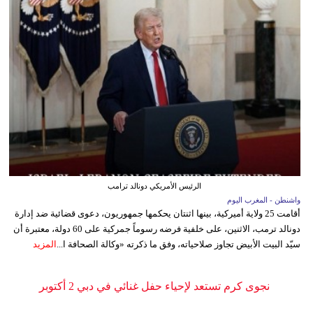
الرئيس الأمريكي دونالد ترامب
واشنطن - المغرب اليوم
أقامت 25 ولاية أميركية، بينها اثنتان يحكمها جمهوريون، دعوى قضائية ضد إدارة
دونالد ترمب، الاثنين، على خلفية فرضه رسوماً جمركية على 60 دولة، معتبرة أن
سيّد البيت الأبيض تجاوز صلاحياته، وفق ما ذكرته «وكالة الصحافة ا...
المزيد
نجوى كرم تستعد لإحياء حفل غنائي في دبي 2 أكتوبر