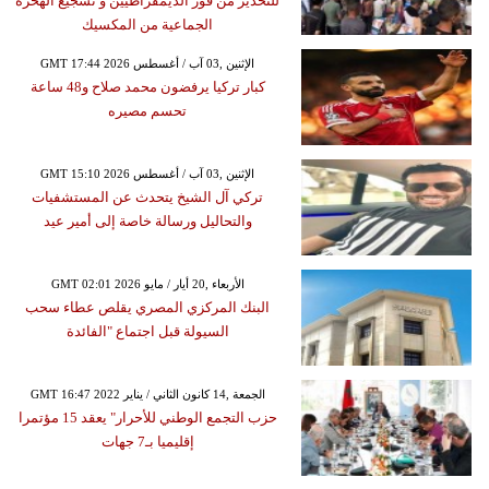
للتحذير من فوز الديمقراطيين و تشجيع الهحرة
الجماعية من المكسيك
GMT 17:44 2026 الإثنين ,03 آب / أغسطس
كبار تركيا يرفضون محمد صلاح و48 ساعة
تحسم مصيره
GMT 15:10 2026 الإثنين ,03 آب / أغسطس
تركي آل الشيخ يتحدث عن المستشفيات
والتحاليل ورسالة خاصة إلى أمير عيد
GMT 02:01 2026 الأربعاء ,20 أيار / مايو
البنك المركزي المصري يقلص عطاء سحب
السيولة قبل اجتماع "الفائدة
GMT 16:47 2022 الجمعة ,14 كانون الثاني / يناير
حزب التجمع الوطني للأحرار" يعقد 15 مؤتمرا
إقليميا بـ7 جهات