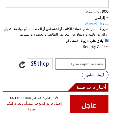
: Characters Left
*
إلزامي
شروط الاستخدام
شروط النشر:
عدم الإساءة للكاتب أو للأشخاص أو للمقدسات أو مهاجمة الأديان
أو الذات الالهية. والابتعاد عن التحريض الطائفي والعنصري والشتائم.
اُوافق على شروط الأستخدام
Security Code
*
أرسل التعليق
أخبار ذات صلة
GMT 03:01 2026 الأحد ,09 آب / أغسطس
إخماد حريق اندلع في منشأة تابعة لأرامكو
السعودية