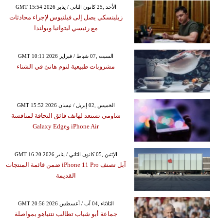
GMT 15:54 2026 الأحد ,25 كانون الثاني / يناير
زيلينسكي يصل إلى فيلنيوس لإجراء محادثات
مع رئيسي ليتوانيا وبولندا
GMT 10:11 2026 السبت ,07 شباط / فبراير
مشروبات طبيعية لنوم هانئ في الشتاء
GMT 15:52 2026 الخميس ,02 إبريل / نيسان
شاومي تستعد لهاتف فائق النحافة لمنافسة
iPhone Air وGalaxy Edge
GMT 16:20 2026 الإثنين ,05 كانون الثاني / يناير
آبل تصنف iPhone 11 Pro ضمن قائمة المنتجات
القديمة
GMT 20:56 2026 الثلاثاء ,04 آب / أغسطس
جماعة أبو شباب تطالب نتنياهو بمواصلة