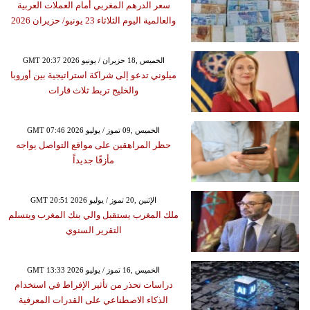
سعر الدرهم المغربي أمام العملات العربية
والعالمية اليوم الثلاثاء 23 يونيو/ حزيران 2026
GMT 20:37 2026 الخميس ,18 حزيران / يونيو
ميلوني تدعو إلى شراكة استراتيجية بين أوروبا
والخليج تربط ثلاث قارات
GMT 07:46 2026 الخميس ,09 تموز / يوليو
حظر المراهقين على مواقع التواصل يواجه
مأزقًا جديداً
GMT 20:51 2026 الإثنين ,20 تموز / يوليو
ملك المغرب يستقبل والي بنك المغرب ويتسلم
التقرير السنوي
GMT 13:33 2026 الخميس ,16 تموز / يوليو
دراسات تحذر من تأثير الإفراط في استخدام
الذكاء الاصطناعي على القدرات المعرفية