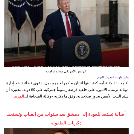
الرئيس الأمريكي دونالد ترامب
واشنطن - المغرب اليوم
أقامت 25 ولاية أميركية، بينها اثنتان يحكمها جمهوريون، دعوى قضائية ضد إدارة
دونالد ترمب، الاثنين، على خلفية فرضه رسوماً جمركية على 60 دولة، معتبرة أن
سيّد البيت الأبيض تجاوز صلاحياته، وفق ما ذكرته «وكالة الصحافة ا...
المزيد
أصالة تستعد للعودة إلى دمشق بعد سنوات من الغياب وتستعيد
ذكريات الطفولة