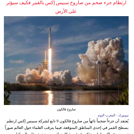
ارتطام جزء ضخم من صاروخ سبيس إكس بالقمر فكيف سيؤثر
على الأرض
صاروخ فالكون
نيويورك - المغرب اليوم
يُعتقد أن جزءاً ضخماً تائهاً من صاروخ فالكون 9 تابع لشركة سبيس إكس ارتطم
بسطح القمر في إحدى المناطق المتوقعة، فيما يترقب العلماء حول العالم صوراً