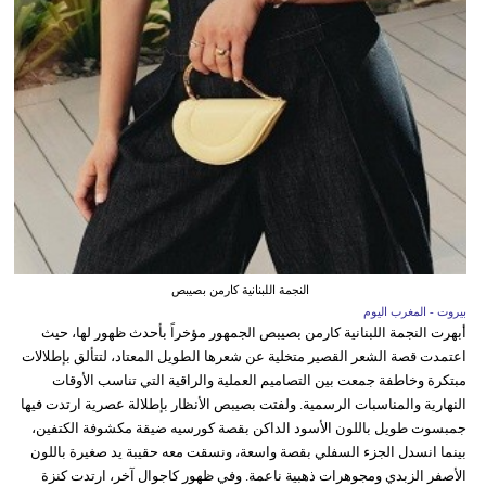
النجمة اللبنانية كارمن بصيبص
بيروت - المغرب اليوم
أبهرت النجمة اللبنانية كارمن بصيبص الجمهور مؤخراً بأحدث ظهور لها، حيث
اعتمدت قصة الشعر القصير متخلية عن شعرها الطويل المعتاد، لتتألق بإطلالات
مبتكرة وخاطفة جمعت بين التصاميم العملية والراقية التي تناسب الأوقات
النهارية والمناسبات الرسمية. ولفتت بصيبص الأنظار بإطلالة عصرية ارتدت فيها
جمبسوت طويل باللون الأسود الداكن بقصة كورسيه ضيقة مكشوفة الكتفين،
بينما انسدل الجزء السفلي بقصة واسعة، ونسقت معه حقيبة يد صغيرة باللون
الأصفر الزبدي ومجوهرات ذهبية ناعمة. وفي ظهور كاجوال آخر، ارتدت كنزة