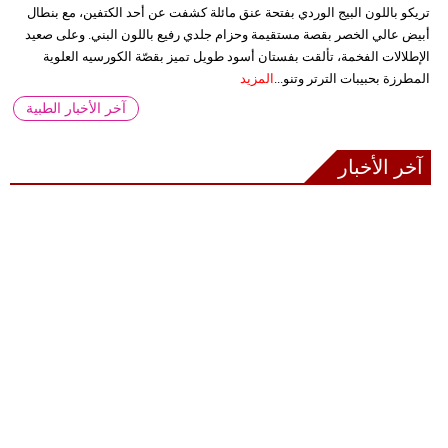
تريكو باللون البيج الوردي بفتحة عنق مائلة كشفت عن أحد الكتفين، مع بنطال
أبيض عالي الخصر بقصة مستقيمة وحزام جلدي رفيع باللون البني. وعلى صعيد
الإطلالات الفخمة، تألقت بفستان أسود طويل تميز بقصّة الكورسيه العلوية
المطرزة بحبيبات الترتر وتنو...
المزيد
آخر الأخبار الطبية
آخر الأخبار