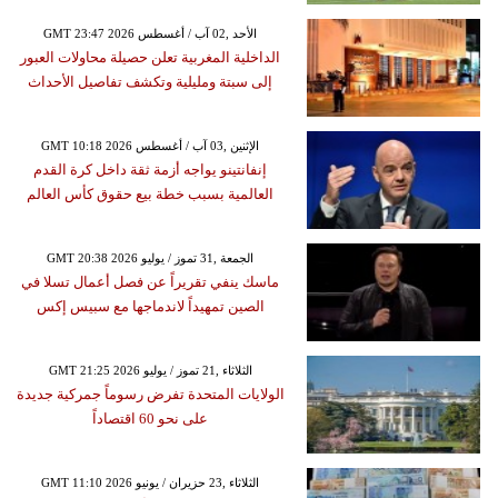
GMT 23:47 2026 الأحد ,02 آب / أغسطس
الداخلية المغربية تعلن حصيلة محاولات العبور
إلى سبتة ومليلية وتكشف تفاصيل الأحداث
GMT 10:18 2026 الإثنين ,03 آب / أغسطس
إنفانتينو يواجه أزمة ثقة داخل كرة القدم
العالمية بسبب خطة بيع حقوق كأس العالم
GMT 20:38 2026 الجمعة ,31 تموز / يوليو
ماسك ينفي تقريراً عن فصل أعمال تسلا في
الصين تمهيداً لاندماجها مع سبيس إكس
GMT 21:25 2026 الثلاثاء ,21 تموز / يوليو
الولايات المتحدة تفرض رسوماً جمركية جديدة
على نحو 60 اقتصاداً
GMT 11:10 2026 الثلاثاء ,23 حزيران / يونيو