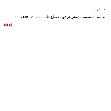
وسفر
مصر اليوم
ديكور
الجمعية التأسيسية للدستور توافق بالإجماع على المادة 129 ،130 ، 131
أخبار
البرلمان
المغربي
إعلام
تعليم
مرأة
أزياء
إسلامية
علوم
وتكنولوجيا