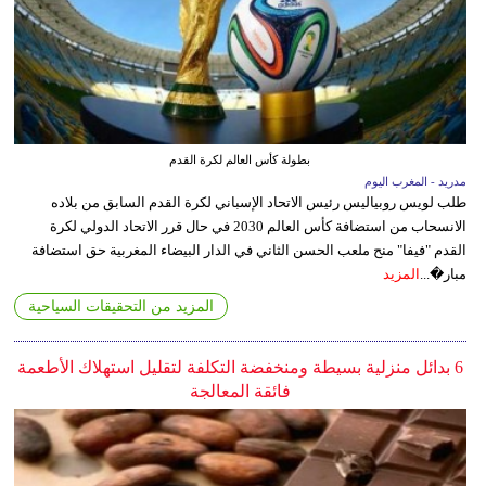
بطولة كأس العالم لكرة القدم
مدريد - المغرب اليوم
طلب لويس روبياليس رئيس الاتحاد الإسباني لكرة القدم السابق من بلاده
الانسحاب من استضافة كأس العالم 2030 في حال قرر الاتحاد الدولي لكرة
القدم "فيفا" منح ملعب الحسن الثاني في الدار البيضاء المغربية حق استضافة
مبار�...
المزيد
المزيد من التحقيقات السياحية
6 بدائل منزلية بسيطة ومنخفضة التكلفة لتقليل استهلاك الأطعمة
فائقة المعالجة