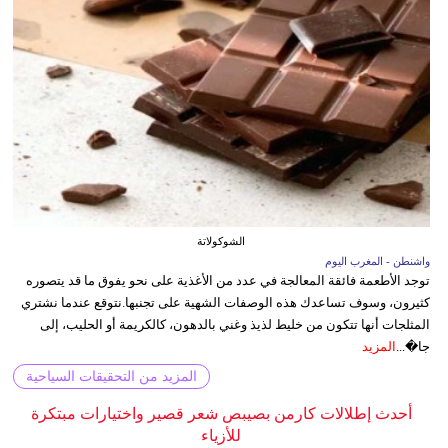
الشوكولاتة
واشنطن - المغرب اليوم
توجد الأطعمة فائقة المعالجة في عدد من الأغذية على نحو يفوق ما قد يتصوره
كثيرون، وسوف تساعدك هذه الوصفات الشهية على تجنبها.نتوقع عندما نشتري
المثلجات أنها تتكون من خليط لذيذ وغني بالدهون، كالكريمة أو الحليب، إلى
جا�...
المزيد
المزيد من التحقيقات السياحية
أحدث إطلالات كارمن بصيبص شعر قصير واختيارات مبتكرة
للأزياء