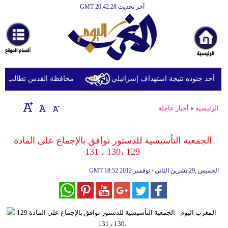
آخر تحديث GMT 20:42:28
الرئيسية
أخبارعاجلة
رياضة
ثقافة
ة أحد جنوده نتيجة استهداف إسرائيلي
محافظة القدس تطالب بتحرك
إقتصاد
الرئيسية
»
أخبار عاجلة
فن
وموسيقى
الجمعية التأسيسية للدستور توافق بالإجماع على المادة
129 ،130 ، 131
أزياء
18:52 2012 الخميس ,29 تشرين الثاني / نوفمبر
GMT
صحة
وتغذية
سياحة