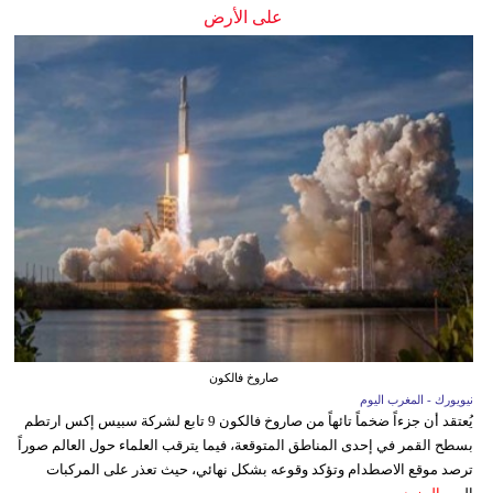
على الأرض
صاروخ فالكون
نيويورك - المغرب اليوم
يُعتقد أن جزءاً ضخماً تائهاً من صاروخ فالكون 9 تابع لشركة سبيس إكس ارتطم
بسطح القمر في إحدى المناطق المتوقعة، فيما يترقب العلماء حول العالم صوراً
ترصد موقع الاصطدام وتؤكد وقوعه بشكل نهائي، حيث تعذر على المركبات