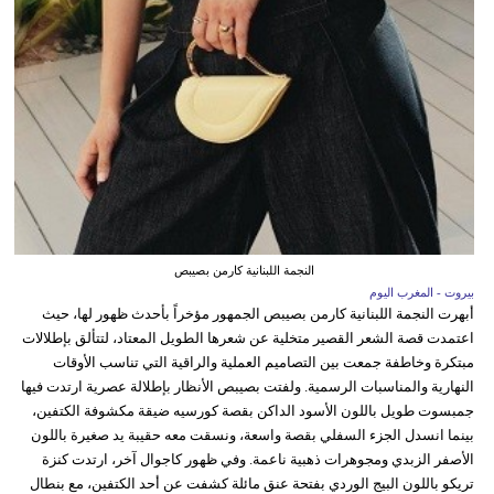
النجمة اللبنانية كارمن بصيبص
بيروت - المغرب اليوم
أبهرت النجمة اللبنانية كارمن بصيبص الجمهور مؤخراً بأحدث ظهور لها، حيث
اعتمدت قصة الشعر القصير متخلية عن شعرها الطويل المعتاد، لتتألق بإطلالات
مبتكرة وخاطفة جمعت بين التصاميم العملية والراقية التي تناسب الأوقات
النهارية والمناسبات الرسمية. ولفتت بصيبص الأنظار بإطلالة عصرية ارتدت فيها
جمبسوت طويل باللون الأسود الداكن بقصة كورسيه ضيقة مكشوفة الكتفين،
بينما انسدل الجزء السفلي بقصة واسعة، ونسقت معه حقيبة يد صغيرة باللون
الأصفر الزبدي ومجوهرات ذهبية ناعمة. وفي ظهور كاجوال آخر، ارتدت كنزة
تريكو باللون البيج الوردي بفتحة عنق مائلة كشفت عن أحد الكتفين، مع بنطال