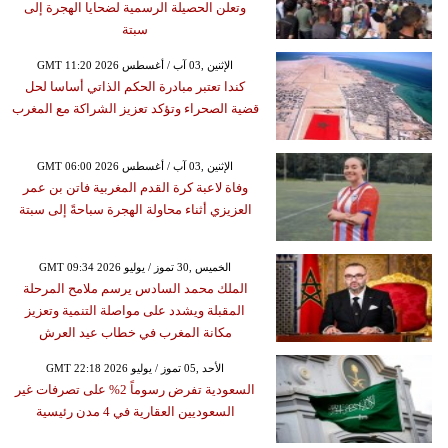
وتعلن الحصيلة الرسمية لضحايا الهجرة إلى
سبتة
GMT 11:20 2026 الإثنين ,03 آب / أغسطس
كندا تعتبر مبادرة الحكم الذاتي أساسا لحل
قضية الصحراء وتؤكد تعزيز الشراكة مع المغرب
GMT 06:00 2026 الإثنين ,03 آب / أغسطس
وفاة لاعبة كرة القدم المغربية فاتن بن عمر
العزيزي أثناء محاولة الهجرة سباحةً إلى سبتة
GMT 09:34 2026 الخميس ,30 تموز / يوليو
الملك محمد السادس يرسم ملامح المرحلة
المقبلة ويشدد على مواصلة التنمية وتعزيز
مكانة المغرب في خطاب عيد العرش
GMT 22:18 2026 الأحد ,05 تموز / يوليو
السعودية تفرض رسوماً 2% على تصرفات غير
السعوديين العقارية في 4 مدن رئيسية