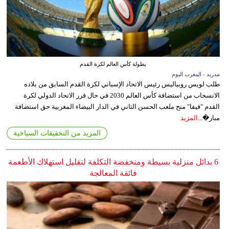
بطولة كأس العالم لكرة القدم
مدريد - المغرب اليوم
طلب لويس روبياليس رئيس الاتحاد الإسباني لكرة القدم السابق من بلاده
الانسحاب من استضافة كأس العالم 2030 في حال قرر الاتحاد الدولي لكرة
القدم "فيفا" منح ملعب الحسن الثاني في الدار البيضاء المغربية حق استضافة
مبار�...
المزيد
المزيد من التحقيقات السياحية
6 بدائل منزلية بسيطة ومنخفضة التكلفة لتقليل استهلاك الأطعمة
فائقة المعالجة