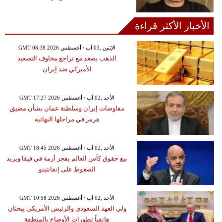
الأخبار الأكثر قراءة
GMT 08:38 2026 الإثنين ,03 آب / أغسطس
الذهب يصعد مع تراجع مخاوف التصعيد
الأميركي ضد إيران
GMT 17:27 2026 الأحد ,02 آب / أغسطس
مفاوضات إيران وسلطنة عمان بشأن مضيق
هرمز في مراحلها النهائية
GMT 18:45 2026 الأحد ,02 آب / أغسطس
بيع حقوق كأس العالم يفجر أزمة في فيفا ويزيد
الضغوط على إنفانتينو
GMT 10:58 2026 الأحد ,02 آب / أغسطس
ولي العهد السعودي والرئيس الأمريكي يبحثان
هاتفياً تطورات الأوضاع بالمنطقة