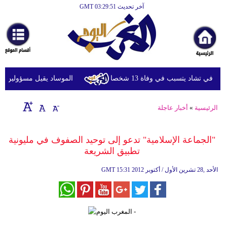
آخر تحديث GMT 03:29:51
الرئيسية
أخبارعاجلة
رياضة
ثقافة
ي تشاد يتسبب في وفاة 13 شخصا
الموساد يقيل مسؤولين بارزين
إقتصاد
الرئيسية
»
أخبار عاجلة
فن
وموسيقى
"الجماعة الإسلامية" تدعو إلى توحيد الصفوف في مليونية
تطبيق الشريعة
أزياء
15:31 2012 الأحد ,28 تشرين الأول / أكتوبر
GMT
صحة
وتغذية
سياحة