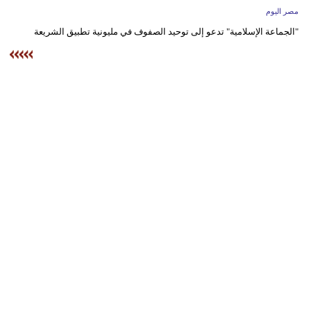
وسفر
مصر اليوم
"الجماعة الإسلامية" تدعو إلى توحيد الصفوف في مليونية تطبيق الشريعة
ديكور
أخبار
البرلمان
المغربي
إعلام
تعليم
مرأة
أزياء
إسلامية
علوم
وتكنولوجيا