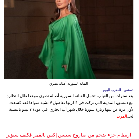
الفنانة السورية أصالة نصري
دمشق - المغرب اليوم
بعد سنوات من الغياب، تحمل الفنانة السورية أصالة نصري موعدا طال انتظاره
مع دمشق، المدينة التي تركت في ذاكرتها تفاصيل لا تشبه سواها.فقد كشفت
لأول مرة عن نيتها زيارة سوريا خلال شهر آب الجاري، في عودة لا تبدو بالنسبة
له...
المزيد
ارتطام جزء ضخم من صاروخ سبيس إكس بالقمر فكيف سيؤثر