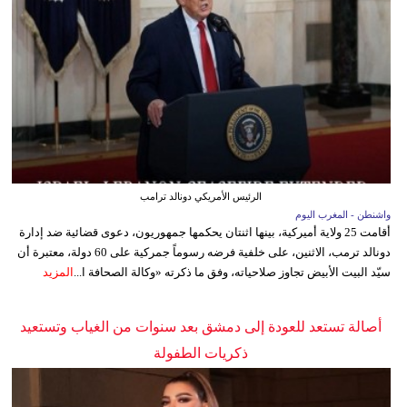
الرئيس الأمريكي دونالد ترامب
واشنطن - المغرب اليوم
أقامت 25 ولاية أميركية، بينها اثنتان يحكمها جمهوريون، دعوى قضائية ضد إدارة
دونالد ترمب، الاثنين، على خلفية فرضه رسوماً جمركية على 60 دولة، معتبرة أن
سيّد البيت الأبيض تجاوز صلاحياته، وفق ما ذكرته «وكالة الصحافة ا...
المزيد
أصالة تستعد للعودة إلى دمشق بعد سنوات من الغياب وتستعيد
ذكريات الطفولة