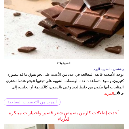
الشوكولاتة
واشنطن - المغرب اليوم
توجد الأطعمة فائقة المعالجة في عدد من الأغذية على نحو يفوق ما قد يتصوره
كثيرون، وسوف تساعدك هذه الوصفات الشهية على تجنبها.نتوقع عندما نشتري
المثلجات أنها تتكون من خليط لذيذ وغني بالدهون، كالكريمة أو الحليب، إلى
جا�...
المزيد
المزيد من التحقيقات السياحية
أحدث إطلالات كارمن بصيبص شعر قصير واختيارات مبتكرة
للأزياء