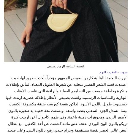
النجمة اللبنانية كارمن بصيبص
بيروت - المغرب اليوم
أبهرت النجمة اللبنانية كارمن بصيبص الجمهور مؤخراً بأحدث ظهور لها، حيث
اعتمدت قصة الشعر القصير متخلية عن شعرها الطويل المعتاد، لتتألق بإطلالات
مبتكرة وخاطفة جمعت بين التصاميم العملية والراقية التي تناسب الأوقات
النهارية والمناسبات الرسمية. ولفتت بصيبص الأنظار بإطلالة عصرية ارتدت فيها
جمبسوت طويل باللون الأسود الداكن بقصة كورسيه ضيقة مكشوفة الكتفين،
بينما انسدل الجزء السفلي بقصة واسعة، ونسقت معه حقيبة يد صغيرة باللون
الأصفر الزبدي ومجوهرات ذهبية ناعمة. وفي ظهور كاجوال آخر، ارتدت كنزة
تريكو باللون البيج الوردي بفتحة عنق مائلة كشفت عن أحد الكتفين، مع بنطال
أبيض عالي الخصر بقصة مستقيمة وحزام جلدي رفيع باللون البني. وعلى صعيد