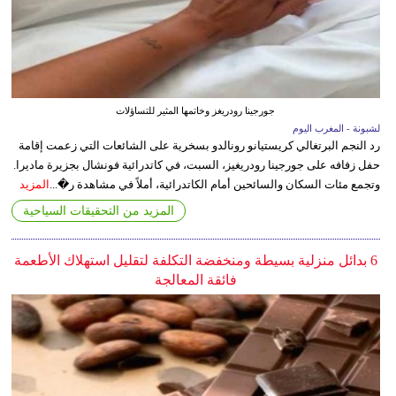
جورجينا رودريغز وخاتمها المثير للتساؤلات
لشبونة - المغرب اليوم
رد النجم البرتغالي كريستيانو رونالدو بسخرية على الشائعات التي زعمت إقامة
حفل زفافه على جورجينا رودريغيز، السبت، في كاتدرائية فونشال بجزيرة ماديرا.
وتجمع مئات السكان والسائحين أمام الكاتدرائية، أملاً في مشاهدة ر�...
المزيد
المزيد من التحقيقات السياحية
6 بدائل منزلية بسيطة ومنخفضة التكلفة لتقليل استهلاك الأطعمة
فائقة المعالجة