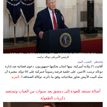
الرئيس الأمريكي دونالد ترامب
واشنطن - المغرب اليوم
أقامت 25 ولاية أميركية، بينها اثنتان يحكمها جمهوريون، دعوى قضائية ضد إدارة
دونالد ترمب، الاثنين، على خلفية فرضه رسوماً جمركية على 60 دولة، معتبرة أن
سيّد البيت الأبيض تجاوز صلاحياته، وفق ما ذكرته «وكالة الصحافة ا...
المزيد
أصالة تستعد للعودة إلى دمشق بعد سنوات من الغياب وتستعيد
ذكريات الطفولة