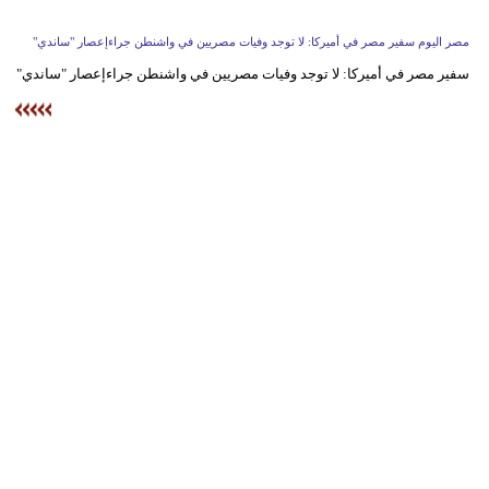
وسفر
مصر اليوم سفير مصر في أميركا: لا توجد وفيات مصريين في واشنطن جراءإعصار "ساندي"
ديكور
سفير مصر في أميركا: لا توجد وفيات مصريين في واشنطن جراءإعصار "ساندي"
أخبار
البرلمان
المغربي
إعلام
تعليم
مرأة
أزياء
إسلامية
علوم
وتكنولوجيا