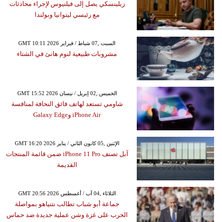
زيلينسكي يصل إلى فيلنيوس لإجراء محادثات
مع رئيسي ليتوانيا وبولندا
GMT 10:11 2026 السبت ,07 شباط / فبراير
مشروبات طبيعية لنوم هانئ في الشتاء
GMT 15:52 2026 الخميس ,02 إبريل / نيسان
شاومي تستعد لهاتف فائق النحافة لمنافسة
iPhone Air وGalaxy Edge
GMT 16:20 2026 الإثنين ,05 كانون الثاني / يناير
آبل تصنف iPhone 11 Pro ضمن قائمة المنتجات
القديمة
GMT 20:56 2026 الثلاثاء ,04 آب / أغسطس
جماعة أبو شباب تطالب نتنياهو بمواصلة
الحرب على غزة وشن عملية جديدة ضد حماس