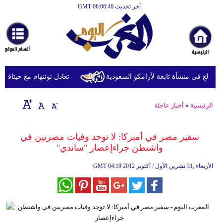
آخر تحديث GMT 06:06:46
الرئيسية
أخبارعاجلة
رياضة
ثقافة
دلع في منشأة تابعة لأرامكو السعودية
تعادل توتنهام مع خيتافي وديّا
إقتصاد
الرئيسية
»
أخبار عاجلة
فن
وموسيقى
سفير مصر في أميركا: لا توجد وفيات مصريين في
واشنطن جراءإعصار "ساندي"
أزياء
04:19 2012 الأربعاء ,31 تشرين الأول / أكتوبر
GMT
صحة
وتغذية
سياحة