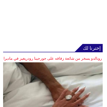
إخترنا لك
رونالدو يسخر من شائعة زفافه على جورجينا رودريغيز في ماديرا