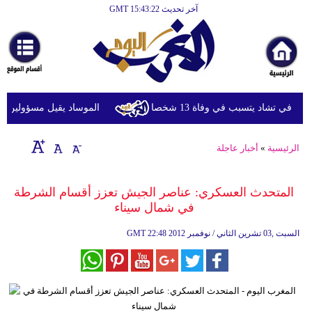
آخر تحديث GMT 15:43:22
الرئيسية
أخبارعاجلة
رياضة
ثقافة
ي تشاد يتسبب في وفاة 13 شخصا
الموساد يقيل مسؤولين بارزين
إقتصاد
الرئيسية
»
أخبار عاجلة
فن
وموسيقى
المتحدث العسكري: عناصر الجيش تعزز أقسام الشرطة
في شمال سيناء
أزياء
22:48 2012 السبت ,03 تشرين الثاني / نوفمبر
GMT
صحة
وتغذية
سياحة