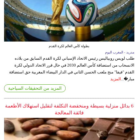
بطولة كأس العالم لكرة القدم
مدريد - المغرب اليوم
طلب لويس روبياليس رئيس الاتحاد الإسباني لكرة القدم السابق من بلاده
الانسحاب من استضافة كأس العالم 2030 في حال قرر الاتحاد الدولي لكرة
القدم "فيفا" منح ملعب الحسن الثاني في الدار البيضاء المغربية حق استضافة
مبار�...
المزيد
المزيد من التحقيقات السياحية
6 بدائل منزلية بسيطة ومنخفضة التكلفة لتقليل استهلاك الأطعمة
فائقة المعالجة