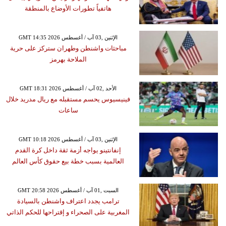
هاتفياً تطورات الأوضاع بالمنطقة
GMT 14:35 2026 الإثنين ,03 آب / أغسطس
مباحثات واشنطن وطهران ستركز على حرية
الملاحة بهرمز
GMT 18:31 2026 الأحد ,02 آب / أغسطس
فينيسيوس يحسم مستقبله مع ريال مدريد خلال
ساعات
GMT 10:18 2026 الإثنين ,03 آب / أغسطس
إنفانتينو يواجه أزمة ثقة داخل كرة القدم
العالمية بسبب خطة بيع حقوق كأس العالم
GMT 20:58 2026 السبت ,01 آب / أغسطس
ترامب يجدد اعتراف واشنطن بالسيادة
المغربية على الصحراء و إقتراحها للحكم الذاتي