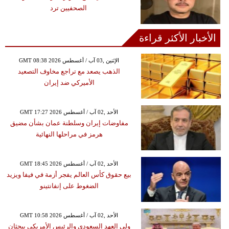
الصحفيين ترد
الأخبار الأكثر قراءة
GMT 08:38 2026 الإثنين ,03 آب / أغسطس
الذهب يصعد مع تراجع مخاوف التصعيد
الأميركي ضد إيران
GMT 17:27 2026 الأحد ,02 آب / أغسطس
مفاوضات إيران وسلطنة عمان بشأن مضيق
هرمز في مراحلها النهائية
GMT 18:45 2026 الأحد ,02 آب / أغسطس
بيع حقوق كأس العالم يفجر أزمة في فيفا ويزيد
الضغوط على إنفانتينو
GMT 10:58 2026 الأحد ,02 آب / أغسطس
ولي العهد السعودي والرئيس الأمريكي يبحثان