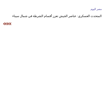
وسفر
مصر اليوم
ديكور
المتحدث العسكري: عناصر الجيش تعزز أقسام الشرطة في شمال سيناء
أخبار
البرلمان
المغربي
إعلام
تعليم
مرأة
أزياء
إسلامية
علوم
وتكنولوجيا