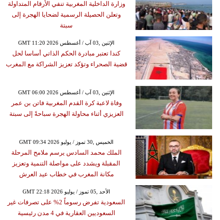
وزارة الداخلية المغربية تنفي الأرقام المتداولة
وتعلن الحصيلة الرسمية لضحايا الهجرة إلى
سبتة
GMT 11:20 2026 الإثنين ,03 آب / أغسطس
كندا تعتبر مبادرة الحكم الذاتي أساسا لحل
قضية الصحراء وتؤكد تعزيز الشراكة مع المغرب
GMT 06:00 2026 الإثنين ,03 آب / أغسطس
وفاة لاعبة كرة القدم المغربية فاتن بن عمر
العزيزي أثناء محاولة الهجرة سباحةً إلى سبتة
GMT 09:34 2026 الخميس ,30 تموز / يوليو
الملك محمد السادس يرسم ملامح المرحلة
المقبلة ويشدد على مواصلة التنمية وتعزيز
مكانة المغرب في خطاب عيد العرش
GMT 22:18 2026 الأحد ,05 تموز / يوليو
السعودية تفرض رسوماً 2% على تصرفات غير
السعوديين العقارية في 4 مدن رئيسية