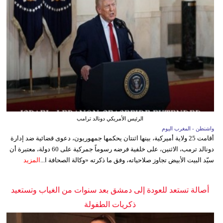
الرئيس الأمريكي دونالد ترامب
واشنطن - المغرب اليوم
أقامت 25 ولاية أميركية، بينها اثنتان يحكمها جمهوريون، دعوى قضائية ضد إدارة
دونالد ترمب، الاثنين، على خلفية فرضه رسوماً جمركية على 60 دولة، معتبرة أن
سيّد البيت الأبيض تجاوز صلاحياته، وفق ما ذكرته «وكالة الصحافة ا...
المزيد
أصالة تستعد للعودة إلى دمشق بعد سنوات من الغياب وتستعيد
ذكريات الطفولة