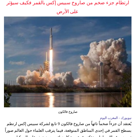
ارتطام جزء ضخم من صاروخ سبيس إكس بالقمر فكيف سيؤثر
على الأرض
صاروخ فالكون
نيويورك - المغرب اليوم
يُعتقد أن جزءاً ضخماً تائهاً من صاروخ فالكون 9 تابع لشركة سبيس إكس ارتطم
بسطح القمر في إحدى المناطق المتوقعة، فيما يترقب العلماء حول العالم صوراً