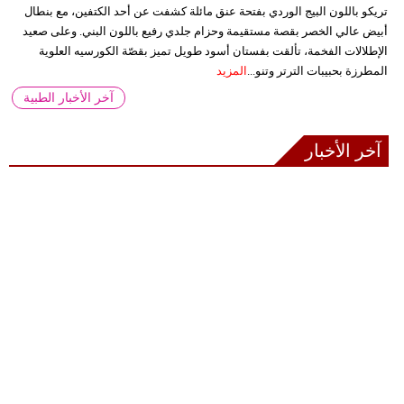
تريكو باللون البيج الوردي بفتحة عنق مائلة كشفت عن أحد الكتفين، مع بنطال
أبيض عالي الخصر بقصة مستقيمة وحزام جلدي رفيع باللون البني. وعلى صعيد
الإطلالات الفخمة، تألقت بفستان أسود طويل تميز بقصّة الكورسيه العلوية
المطرزة بحبيبات الترتر وتنو...
المزيد
آخر الأخبار الطبية
آخر الأخبار