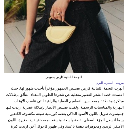
النجمة اللبنانية كارمن بصيبص
بيروت - المغرب اليوم
أبهرت النجمة اللبنانية كارمن بصيبص الجمهور مؤخراً بأحدث ظهور لها، حيث
اعتمدت قصة الشعر القصير متخلية عن شعرها الطويل المعتاد، لتتألق بإطلالات
مبتكرة وخاطفة جمعت بين التصاميم العملية والراقية التي تناسب الأوقات
النهارية والمناسبات الرسمية. ولفتت بصيبص الأنظار بإطلالة عصرية ارتدت فيها
جمبسوت طويل باللون الأسود الداكن بقصة كورسيه ضيقة مكشوفة الكتفين،
بينما انسدل الجزء السفلي بقصة واسعة، ونسقت معه حقيبة يد صغيرة باللون
الأصفر الزبدي ومجوهرات ذهبية ناعمة. وفي ظهور كاجوال آخر، ارتدت كنزة