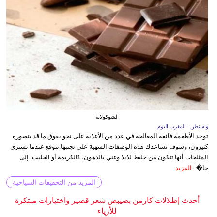
الشوكولاتة
واشنطن - المغرب اليوم
توجد الأطعمة فائقة المعالجة في عدد من الأغذية على نحو يفوق ما قد يتصوره
كثيرون، وسوف تساعدك هذه الوصفات الشهية على تجنبها.نتوقع عندما نشتري
المثلجات أنها تتكون من خليط لذيذ وغني بالدهون، كالكريمة أو الحليب، إلى
جا�...
المزيد
المزيد من التحقيقات السياحية
أحدث إطلالات كارمن بصيبص شعر قصير واختيارات مبتكرة
للأزياء