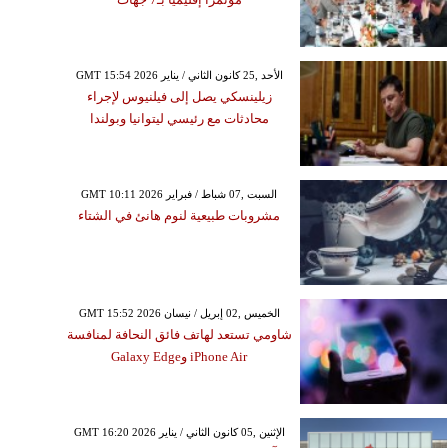
GMT 15:54 2026 الأحد ,25 كانون الثاني / يناير
زيلينسكي يصل إلى فيلنيوس لإجراء
محادثات مع رئيسي ليتوانيا وبولندا
GMT 10:11 2026 السبت ,07 شباط / فبراير
مشروبات طبيعية لنوم هانئ في الشتاء
GMT 15:52 2026 الخميس ,02 إبريل / نيسان
شاومي تستعد لهاتف فائق النحافة لمنافسة
iPhone Air وGalaxy Edge
GMT 16:20 2026 الإثنين ,05 كانون الثاني / يناير