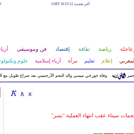
آخر تحديث GMT 16:53:12
ا
عاجلة
رياضة
ثقافة
إقتصاد
فن وموسيقى
أزياء
لمغربي
إعلام
تعليم
مرأة
أزياء إسلامية
علوم وتكنولوج
وفاة خورخي ميسي والد النجم الأرجنتيني بعد صراع طويل مع المرض
ات سيناء عقب انتهاء العملية "نسر"