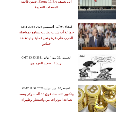
آبل تصنف iPhone 11 Pro ضمن قائمة
المنتجات القديمة
GMT 20:56 2026 الثلاثاء ,04 آب / أغسطس
جماعة أبو شباب تطالب نتنياهو بمواصلة
الحرب على غزة وشن عملية جديدة ضد
حماس
GMT 13:43 2021 الخميس ,22 تموز / يوليو
بريشة : سعيد الفرماوي
GMT 19:59 2026 الجمعة ,10 تموز / يوليو
بيتكوين تتماسك فوق 62 ألف دولار وسط
تصاعد التوترات بين واشنطن وطهران