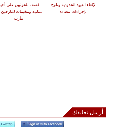
نوب بيت لحم
لإلغاء القيود الحدودية وتلوح
قصف للحوثيين على أحيا
ات الاحتلال
بإجراءات مضادة
سكنية ومخيمات للنازحين 
مأرب
أرسل تعليقك