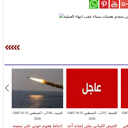
طس GMT 18:51
الجمعة ,07 آب / أغسطس GMT 18:55
السبت ,08 آب / أغسطس GMT 01:32
2026
2026
شخصين وإصابة 14 في
الجيش اللبناني يعلن إصابة أحد
إحباط هجوم حوثي على سفينة
وفاة