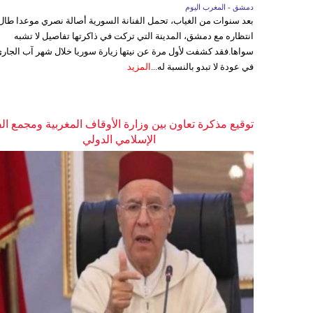
دمشق - المغرب اليوم
بعد سنوات من الغياب، تحمل الفنانة السورية أصالة نصري موعدا طال
انتظاره مع دمشق، المدينة التي تركت في ذاكرتها تفاصيل لا تشبه
سواها.فقد كشفت لأول مرة عن نيتها زيارة سوريا خلال شهر آب الجاري
في عودة لا تبدو بالنسبة له...
المزيد
توقيع مذكرة تعاون بين وزارة الأوقاف المغربية ومجمع ال
الإسلامي الدولي