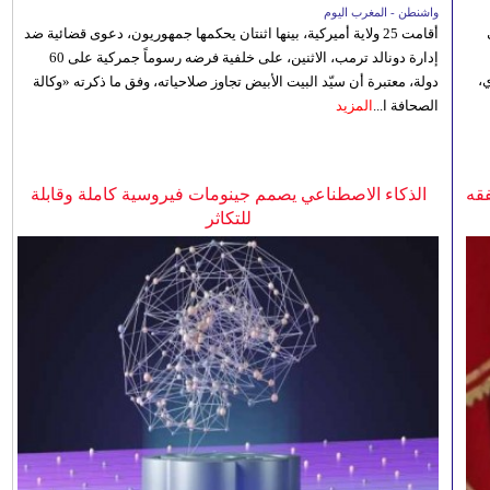
واشنطن - المغرب اليوم
أقامت 25 ولاية أميركية، بينها اثنتان يحكمها جمهوريون، دعوى قضائية ضد
إدارة دونالد ترمب، الاثنين، على خلفية فرضه رسوماً جمركية على 60
،
دولة، معتبرة أن سيّد البيت الأبيض تجاوز صلاحياته، وفق ما ذكرته «وكالة
الصحافة ا...
المزيد
فقه
الذكاء الاصطناعي يصمم جينومات فيروسية كاملة وقابلة
للتكاثر