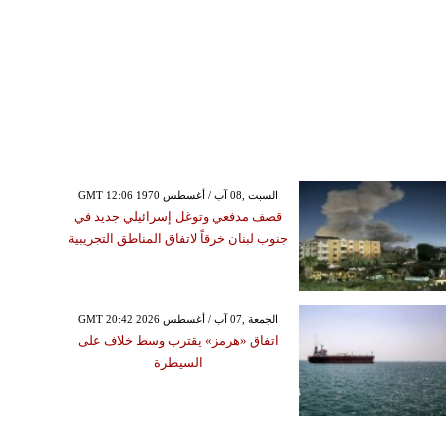
GMT 12:06 1970 السبت ,08 آب / أغسطس
قصف مدفعي وتوغل إسرائيلي جديد في
جنوب لبنان خرقاً لاتفاق المناطق التجريبية
GMT 20:42 2026 الجمعة ,07 آب / أغسطس
اتفاق «هرمز» يقترب وسط خلاف على
السيطرة
السبت ,08 آب / أغسطس GMT 12:19
2026
 خورخي ميسي والد النجم