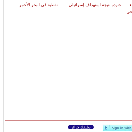
ء
جنوده نتيجة استهداف إسرائيلي
نفطية في البحر الأحمر
الأر
في
تعليقك كزائر