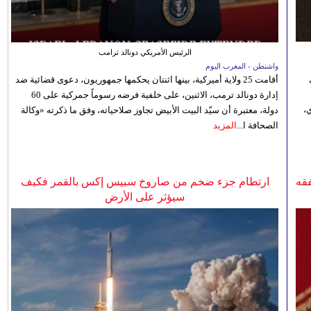
الرئيس الأمريكي دونالد ترامب
واشنطن - المغرب اليوم
أقامت 25 ولاية أميركية، بينها اثنتان يحكمها جمهوريون، دعوى قضائية ضد
إدارة دونالد ترمب، الاثنين، على خلفية فرضه رسوماً جمركية على 60
،
دولة، معتبرة أن سيّد البيت الأبيض تجاوز صلاحياته، وفق ما ذكرته «وكالة
الصحافة ا...
المزيد
فقه
ارتطام جزء ضخم من صاروخ سبيس إكس بالقمر فكيف
سيؤثر على الأرض