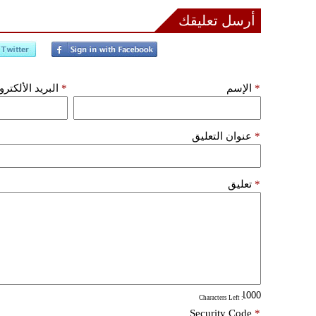
أرسل تعليقك
*
الإسم
*
البريد الألكتر
*
عنوان التعليق
*
تعليق
: Characters Left
Security Code
*