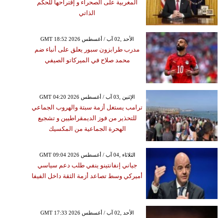
المغربية على الصحراء و إقتراحها للحكم
الذاتي
GMT 18:52 2026 الأحد ,02 آب / أغسطس
مدرب طرابزون سبور يعلق على أنباء ضم
محمد صلاح في الميركاتو الصيفي
GMT 04:20 2026 الإثنين ,03 آب / أغسطس
ترامب يستغل أزمة سبتة والهروب الجماعي
للتحذير من فوز الديمقراطيين و تشجيع
الهحرة الجماعية من المكسيك
GMT 09:04 2026 الثلاثاء ,04 آب / أغسطس
جياني إنفانتينو ينفي طلب دعم سياسي
أميركي وسط تصاعد أزمة الثقة داخل الفيفا
GMT 17:33 2026 الأحد ,02 آب / أغسطس