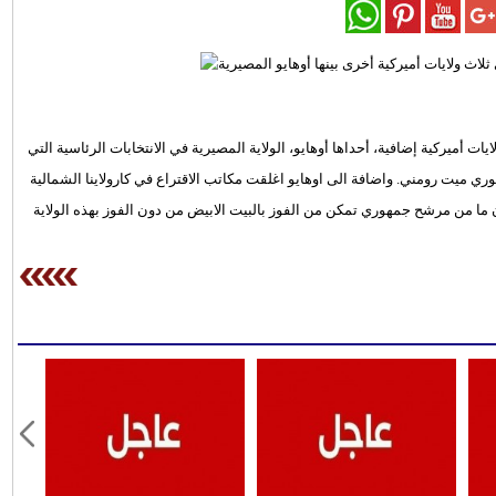
غ) مكاتب الاقتراع في ثلاث ولايات أميركية إضافية، أحداها أوهايو، الولاية المصيرية في الانتخابات الرئاسية التي
هوري ميت رومني. واضافة الى اوهايو اغلقت مكاتب الاقتراع في كارولاينا الشمالية
و لان ما من مرشح جمهوري تمكن من الفوز بالبيت الابيض من دون الفوز بهذه الولاية