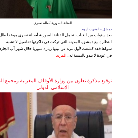
الفنانة السورية أصالة نصري
دمشق - المغرب اليوم
بعد سنوات من الغياب، تحمل الفنانة السورية أصالة نصري موعدا طال
انتظاره مع دمشق، المدينة التي تركت في ذاكرتها تفاصيل لا تشبه
سواها.فقد كشفت لأول مرة عن نيتها زيارة سوريا خلال شهر آب الجاري
في عودة لا تبدو بالنسبة له...
المزيد
توقيع مذكرة تعاون بين وزارة الأوقاف المغربية ومجمع ال
الإسلامي الدولي