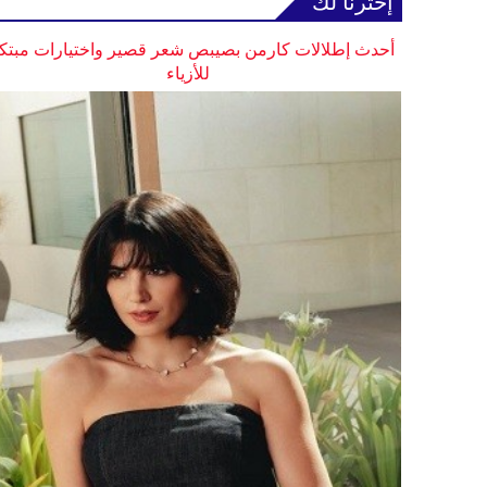
إخترنا لك
أحدث إطلالات كارمن بصيبص شعر قصير واختيارات مبتك
للأزياء