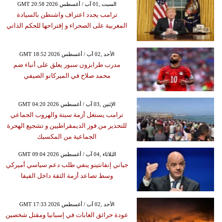
GMT 20:58 2026 السبت ,01 آب / أغسطس
ترامب يجدد اعتراف واشنطن بالسيادة
المغربية على الصحراء و إقتراحها للحكم الذاتي
GMT 18:52 2026 الأحد ,02 آب / أغسطس
مدرب طرابزون سبور يعلق على أنباء ضم
محمد صلاح في الميركاتو الصيفي
GMT 04:20 2026 الإثنين ,03 آب / أغسطس
ترامب يستغل أزمة سبتة والهروب الجماعي
للتحذير من فوز الديمقراطيين و تشجيع الهحرة
الجماعية من المكسيك
GMT 09:04 2026 الثلاثاء ,04 آب / أغسطس
جياني إنفانتينو ينفي طلب دعم سياسي أميركي
وسط تصاعد أزمة الثقة داخل الفيفا
GMT 17:33 2026 الأحد ,02 آب / أغسطس
عودة حرائق الغابات في إسبانيا ومقتل شخصين