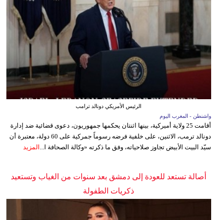
الرئيس الأمريكي دونالد ترامب
واشنطن - المغرب اليوم
أقامت 25 ولاية أميركية، بينها اثنتان يحكمها جمهوريون، دعوى قضائية ضد إدارة
دونالد ترمب، الاثنين، على خلفية فرضه رسوماً جمركية على 60 دولة، معتبرة أن
سيّد البيت الأبيض تجاوز صلاحياته، وفق ما ذكرته «وكالة الصحافة ا...
المزيد
أصالة تستعد للعودة إلى دمشق بعد سنوات من الغياب وتستعيد
ذكريات الطفولة