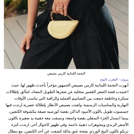
النجمة اللبنانية كارمن بصيبص
بيروت - المغرب اليوم
أبهرت النجمة اللبنانية كارمن بصيبص الجمهور مؤخراً بأحدث ظهور لها، حيث
اعتمدت قصة الشعر القصير متخلية عن شعرها الطويل المعتاد، لتتألق بإطلالات
مبتكرة وخاطفة جمعت بين التصاميم العملية والراقية التي تناسب الأوقات
النهارية والمناسبات الرسمية. ولفتت بصيبص الأنظار بإطلالة عصرية ارتدت فيها
جمبسوت طويل باللون الأسود الداكن بقصة كورسيه ضيقة مكشوفة الكتفين،
بينما انسدل الجزء السفلي بقصة واسعة، ونسقت معه حقيبة يد صغيرة باللون
الأصفر الزبدي ومجوهرات ذهبية ناعمة. وفي ظهور كاجوال آخر، ارتدت كنزة
تريكو باللون البيج الوردي بفتحة عنق مائلة كشفت عن أحد الكتفين، مع بنطال