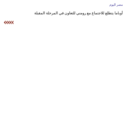
وسفر
مصر اليوم
أوباما يتطلع للاجتماع مع رومني للتعاون في المرحلة المقبلة
ديكور
أخبار
البرلمان
المغربي
إعلام
تعليم
مرأة
أزياء
إسلامية
علوم
وتكنولوجيا