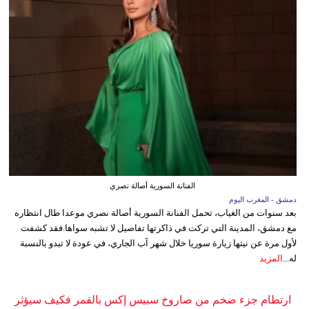
الفنانة السورية أصالة نصري
دمشق - المغرب اليوم
بعد سنوات من الغياب، تحمل الفنانة السورية أصالة نصري موعدا طال انتظاره
مع دمشق، المدينة التي تركت في ذاكرتها تفاصيل لا تشبه سواها.فقد كشفت
لأول مرة عن نيتها زيارة سوريا خلال شهر آب الجاري، في عودة لا تبدو بالنسبة
له...
المزيد
ارتطام جزء ضخم من صاروخ سبيس إكس بالقمر فكيف سيؤثر