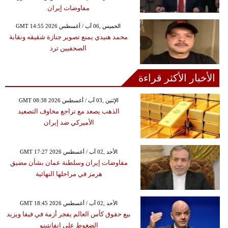
مفاوضات إيران
GMT 14:55 2026 الخميس ,06 آب / أغسطس
محمد هنيدي يمنع تصوير جنازة شقيقه ونقابة
الصحفيين ترد
الأخبار الأكثر قراءة
GMT 08:38 2026 الإثنين ,03 آب / أغسطس
الذهب يصعد مع تراجع مخاوف التصعيد
الأميركي ضد إيران
GMT 17:27 2026 الأحد ,02 آب / أغسطس
مفاوضات إيران وسلطنة عمان بشأن مضيق
هرمز في مراحلها النهائية
GMT 18:45 2026 الأحد ,02 آب / أغسطس
بيع حقوق كأس العالم يفجر أزمة في فيفا ويزيد
الضغوط على إنفانتينو