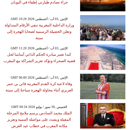
جراء تصادم طيارتي إطفاء في اليونان
GMT 10:29 2026 الإثنين ,03 آب / أغسطس
وزارة الداخلية المغربية تنفي الأرقام المتداولة
وتعلن الحصيلة الرسمية لضحايا الهجرة إلى
سبتة
GMT 11:20 2026 الإثنين ,03 آب / أغسطس
كندا تعتبر مبادرة الحكم الذاتي أساسا لحل
قضية الصحراء وتؤكد تعزيز الشراكة مع المغرب
GMT 06:00 2026 الإثنين ,03 آب / أغسطس
وفاة لاعبة كرة القدم المغربية فاتن بن عمر
العزيزي أثناء محاولة الهجرة سباحةً إلى سبتة
GMT 09:34 2026 الخميس ,30 تموز / يوليو
الملك محمد السادس يرسم ملامح المرحلة
المقبلة ويشدد على مواصلة التنمية وتعزيز
مكانة المغرب في خطاب عيد العرش