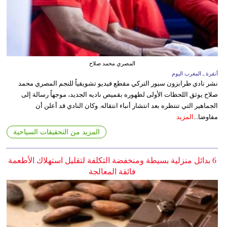
المصري محمد صلاح
أنقرة ـ المغرب اليوم
نشر نادي طرابزون سبور التركي مقطع فيديو تشويقياً للنجم المصري محمد
صلاح يوثق اللحظات الأولى لظهوره بقميص ناديه الجديد، موجهاً رسالة إلى
الجماهير التي تنتظره بعد انتشار أنباء انتقاله. وكان النادي قد أعلن أن
مفاوضا...
المزيد
المزيد من التحقيقات السياحية
6 بدائل منزلية بسيطة ومنخفضة التكلفة لتقليل استهلاك الأطعمة
فائقة المعالجة