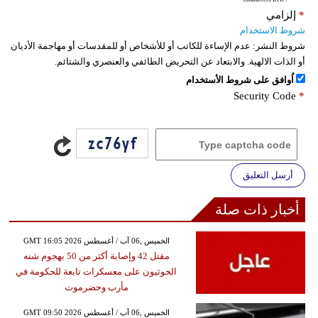
*
إلزامي
شروط الاستخدام
شروط النشر:
عدم الإساءة للكاتب أو للأشخاص أو للمقدسات أو مهاجمة الأديان
أو الذات الالهية. والابتعاد عن التحريض الطائفي والعنصري والشتائم.
اُوافق على شروط الأستخدام
Security Code
*
أرسل التعليق
أخبار ذات صلة
GMT 16:05 2026 الخميس ,06 آب / أغسطس
مقتل 42 وإصابة أكثر من 50 بهجوم شنه
الحوثيون على معسكرات تابعة للحكومة في
مأرب وحضرموت
GMT 09:50 2026 الخميس ,06 آب / أغسطس