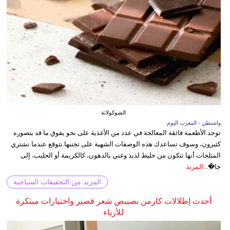
الشوكولاتة
واشنطن - المغرب اليوم
توجد الأطعمة فائقة المعالجة في عدد من الأغذية على نحو يفوق ما قد يتصوره
كثيرون، وسوف تساعدك هذه الوصفات الشهية على تجنبها.نتوقع عندما نشتري
المثلجات أنها تتكون من خليط لذيذ وغني بالدهون، كالكريمة أو الحليب، إلى
جا�...
المزيد
المزيد من التحقيقات السياحية
أحدث إطلالات كارمن بصيبص شعر قصير واختيارات مبتكرة
للأزياء