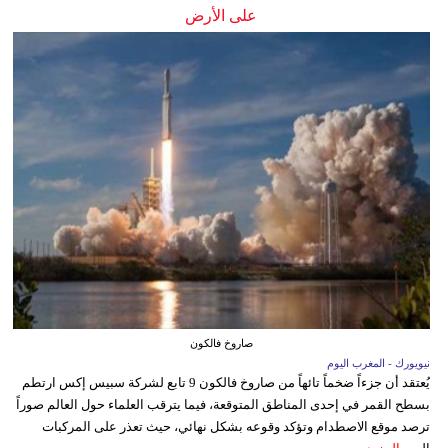
على الأرض
صاروخ فالكون
نيويورك - المغرب اليوم
يُعتقد أن جزءاً ضخماً تائهاً من صاروخ فالكون 9 تابع لشركة سبيس إكس ارتطم
بسطح القمر في إحدى المناطق المتوقعة، فيما يترقب العلماء حول العالم صوراً
ترصد موقع الاصطدام وتؤكد وقوعه بشكل نهائي، حيث تعذر على المركبات