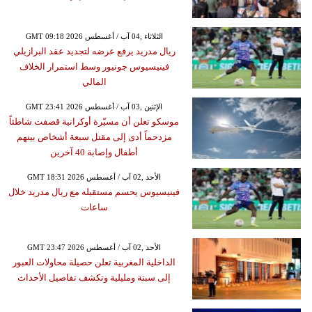
GMT 09:18 2026 الثلاثاء ,04 آب / أغسطس
ريال مدريد يرفع عرضه لتجديد عقد البرازيلي
فينيسيوس جونيور وسط استمرار الخلاف
المالي
GMT 23:41 2026 الإثنين ,03 آب / أغسطس
موسكو تعلن أن مسيّرة أوكرانية قصفت شاطئاً
مزدحماً أدى إلى مقتل سبعة أشخاص بينهم
أطفال وإصابة 40 آخرين
GMT 18:31 2026 الأحد ,02 آب / أغسطس
فينيسيوس يحسم مستقبله مع ريال مدريد خلال
ساعات
GMT 23:47 2026 الأحد ,02 آب / أغسطس
الداخلية المغربية تعلن حصيلة محاولات العبور
إلى سبتة ومليلية وتكشف تفاصيل الأحداث