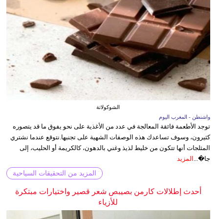
الشوكولاتة
واشنطن - المغرب اليوم
توجد الأطعمة فائقة المعالجة في عدد من الأغذية على نحو يفوق ما قد يتصوره
كثيرون، وسوف تساعدك هذه الوصفات الشهية على تجنبها.نتوقع عندما نشتري
المثلجات أنها تتكون من خليط لذيذ وغني بالدهون، كالكريمة أو الحليب، إلى
جا�...
المزيد
المزيد من التحقيقات السياحية
أحدث إطلالات كارمن بصيبص شعر قصير واختيارات مبتكرة
للأزياء