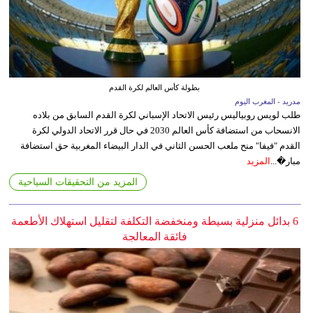
بطولة كأس العالم لكرة القدم
مدريد - المغرب اليوم
طلب لويس روبياليس رئيس الاتحاد الإسباني لكرة القدم السابق من بلاده
الانسحاب من استضافة كأس العالم 2030 في حال قرر الاتحاد الدولي لكرة
القدم "فيفا" منح ملعب الحسن الثاني في الدار البيضاء المغربية حق استضافة
مبار�...
المزيد
المزيد من التحقيقات السياحية
6 بدائل منزلية بسيطة ومنخفضة التكلفة لتقليل استهلاك الأطعمة
فائقة المعالجة