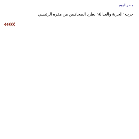
وسفر
مصر اليوم
حزب "الحرية والعدالة" يطرد الصحافيين من مقره الرئيسي
ديكور
أخبار
البرلمان
المغربي
إعلام
تعليم
مرأة
أزياء
إسلامية
علوم
وتكنولوجيا