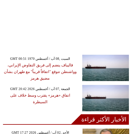
GMT 00:51 1970 السبت ,08 آب / أغسطس
قاليباف ينضم إلى فريق التفاوض الإيراني،
وواشنطن تتوقع "اتفاقاً قريباً" مع طهران بشأن
مضيق هرمز
GMT 20:42 2026 الجمعة ,07 آب / أغسطس
اتفاق «هرمز» يقترب وسط خلاف على
السيطرة
الأخبار الأكثر قراءة
GMT 17:27 2026 الأحد ,02 آب / أغسطس