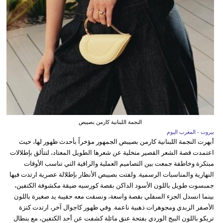
النجمة اللبنانية كارمن بصيبص
بيروت - المغرب اليوم
أبهرت النجمة اللبنانية كارمن بصيبص الجمهور مؤخراً بأحدث ظهور لها، حيث
اعتمدت قصة الشعر القصير متخلية عن شعرها الطويل المعتاد، لتتألق بإطلالات
مبتكرة وخاطفة جمعت بين التصاميم العملية والراقية التي تناسب الأوقات
النهارية والمناسبات الرسمية. ولفتت بصيبص الأنظار بإطلالة عصرية ارتدت فيها
جمبسوت طويل باللون الأسود الداكن بقصة كورسيه ضيقة مكشوفة الكتفين،
بينما انسدل الجزء السفلي بقصة واسعة، ونسقت معه حقيبة يد صغيرة باللون
الأصفر الزبدي ومجوهرات ذهبية ناعمة. وفي ظهور كاجوال آخر، ارتدت كنزة
تريكو باللون البيج الوردي بفتحة عنق مائلة كشفت عن أحد الكتفين، مع بنطال