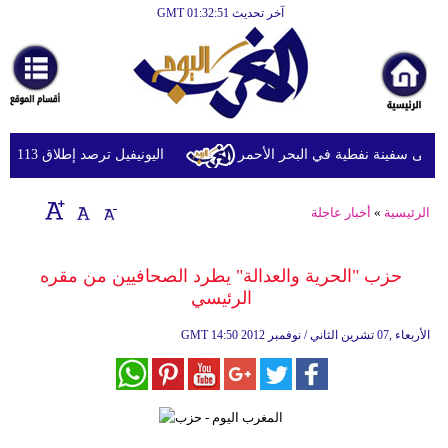
آخر تحديث GMT 01:32:51
الرئيسية
أخبارعاجلة
رياضة
ثقافة
ى سفينة نفطية في البحر الأحمر
اليونيفيل ترصد إطلاق 113 مقذوفا إسرائيليا على لبنان خلال يوم واحد
إقتصاد
الرئيسية
»
أخبار عاجلة
فن
وموسيقى
حزب "الحرية والعدالة" يطرد الصحافيين من مقره
الرئيسي
أزياء
14:50 2012 الأربعاء ,07 تشرين الثاني / نوفمبر
GMT
صحة
وتغذية
سياحة