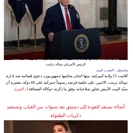
الرئيس الأمريكي دونالد ترامب
واشنطن - المغرب اليوم
أقامت 25 ولاية أميركية، بينها اثنتان يحكمها جمهوريون، دعوى قضائية ضد إدارة
دونالد ترمب، الاثنين، على خلفية فرضه رسوماً جمركية على 60 دولة، معتبرة أن
سيّد البيت الأبيض تجاوز صلاحياته، وفق ما ذكرته «وكالة الصحافة ا...
المزيد
أصالة تستعد للعودة إلى دمشق بعد سنوات من الغياب وتستعيد
ذكريات الطفولة