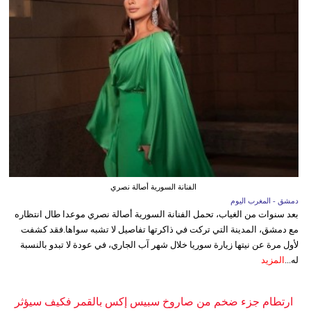
الفنانة السورية أصالة نصري
دمشق - المغرب اليوم
بعد سنوات من الغياب، تحمل الفنانة السورية أصالة نصري موعدا طال انتظاره
مع دمشق، المدينة التي تركت في ذاكرتها تفاصيل لا تشبه سواها.فقد كشفت
لأول مرة عن نيتها زيارة سوريا خلال شهر آب الجاري، في عودة لا تبدو بالنسبة
له...
المزيد
ارتطام جزء ضخم من صاروخ سبيس إكس بالقمر فكيف سيؤثر