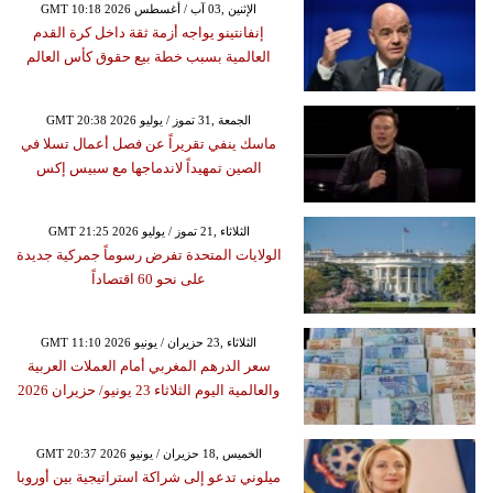
GMT 10:18 2026 الإثنين ,03 آب / أغسطس
إنفانتينو يواجه أزمة ثقة داخل كرة القدم
العالمية بسبب خطة بيع حقوق كأس العالم
GMT 20:38 2026 الجمعة ,31 تموز / يوليو
ماسك ينفي تقريراً عن فصل أعمال تسلا في
الصين تمهيداً لاندماجها مع سبيس إكس
GMT 21:25 2026 الثلاثاء ,21 تموز / يوليو
الولايات المتحدة تفرض رسوماً جمركية جديدة
على نحو 60 اقتصاداً
GMT 11:10 2026 الثلاثاء ,23 حزيران / يونيو
سعر الدرهم المغربي أمام العملات العربية
والعالمية اليوم الثلاثاء 23 يونيو/ حزيران 2026
GMT 20:37 2026 الخميس ,18 حزيران / يونيو
ميلوني تدعو إلى شراكة استراتيجية بين أوروبا