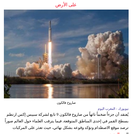
على الأرض
صاروخ فالكون
نيويورك - المغرب اليوم
يُعتقد أن جزءاً ضخماً تائهاً من صاروخ فالكون 9 تابع لشركة سبيس إكس ارتطم
بسطح القمر في إحدى المناطق المتوقعة، فيما يترقب العلماء حول العالم صوراً
ترصد موقع الاصطدام وتؤكد وقوعه بشكل نهائي، حيث تعذر على المركبات