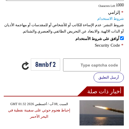
: Characters Left
*
إلزامي
شروط الاستخدام
شروط النشر:
عدم الإساءة للكاتب أو للأشخاص أو للمقدسات أو مهاجمة الأديان
أو الذات الالهية. والابتعاد عن التحريض الطائفي والعنصري والشتائم.
اُوافق على شروط الأستخدام
Security Code
*
أرسل التعليق
أخبار ذات صلة
GMT 01:32 2026 السبت ,08 آب / أغسطس
إحباط هجوم حوثي على سفينة نفطية في
البحر الأحمر