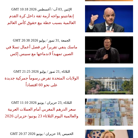
GMT 10:18 2026 الإثنين ,03 آب / أغسطس
إنفانتينو يواجه أزمة ثقة داخل كرة القدم
العالمية بسبب خطة بيع حقوق كأس العالم
GMT 20:38 2026 الجمعة ,31 تموز / يوليو
ماسك ينفي تقريراً عن فصل أعمال تسلا في
الصين تمهيداً لاندماجها مع سبيس إكس
GMT 21:25 2026 الثلاثاء ,21 تموز / يوليو
الولايات المتحدة تفرض رسوماً جمركية جديدة
على نحو 60 اقتصاداً
GMT 11:10 2026 الثلاثاء ,23 حزيران / يونيو
سعر الدرهم المغربي أمام العملات العربية
والعالمية اليوم الثلاثاء 23 يونيو/ حزيران 2026
GMT 20:37 2026 الخميس ,18 حزيران / يونيو