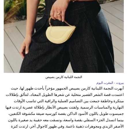
النجمة اللبنانية كارمن بصيبص
بيروت - المغرب اليوم
أبهرت النجمة اللبنانية كارمن بصيبص الجمهور مؤخراً بأحدث ظهور لها، حيث
اعتمدت قصة الشعر القصير متخلية عن شعرها الطويل المعتاد، لتتألق بإطلالات
مبتكرة وخاطفة جمعت بين التصاميم العملية والراقية التي تناسب الأوقات
النهارية والمناسبات الرسمية. ولفتت بصيبص الأنظار بإطلالة عصرية ارتدت فيها
جمبسوت طويل باللون الأسود الداكن بقصة كورسيه ضيقة مكشوفة الكتفين،
بينما انسدل الجزء السفلي بقصة واسعة، ونسقت معه حقيبة يد صغيرة باللون
الأصفر الزبدي ومجوهرات ذهبية ناعمة. وفي ظهور كاجوال آخر، ارتدت كنزة