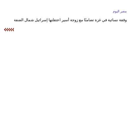
وسفر
مصر اليوم
ديكور
وقفة نسائية في غزة تضامنًا مع زوجة أسير اعتقلتها إسرائيل شمال الضفة
أخبار
البرلمان
المغربي
إعلام
تعليم
مرأة
أزياء
إسلامية
علوم
وتكنولوجيا