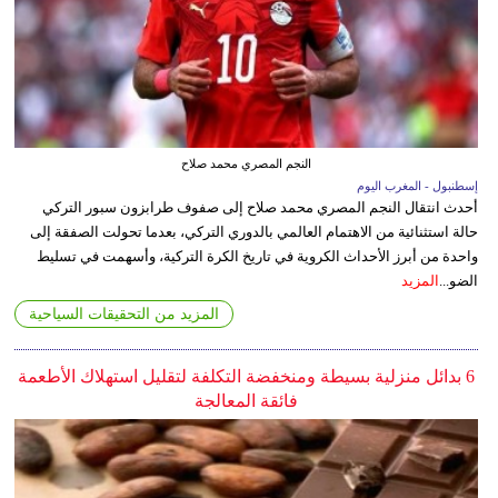
النجم المصري محمد صلاح
إسطنبول - المغرب اليوم
أحدث انتقال النجم المصري محمد صلاح إلى صفوف طرابزون سبور التركي
حالة استثنائية من الاهتمام العالمي بالدوري التركي، بعدما تحولت الصفقة إلى
واحدة من أبرز الأحداث الكروية في تاريخ الكرة التركية، وأسهمت في تسليط
الضو...
المزيد
المزيد من التحقيقات السياحية
6 بدائل منزلية بسيطة ومنخفضة التكلفة لتقليل استهلاك الأطعمة
فائقة المعالجة