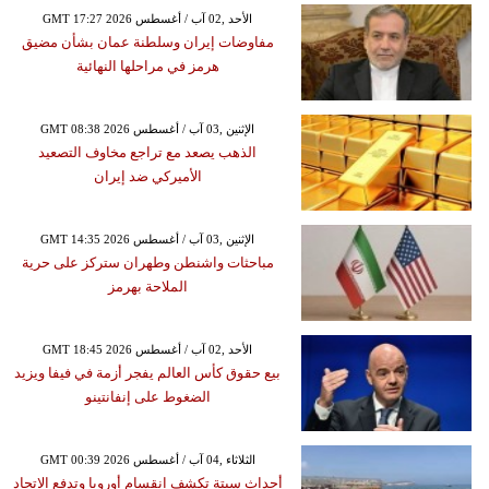
GMT 17:27 2026 الأحد ,02 آب / أغسطس
مفاوضات إيران وسلطنة عمان بشأن مضيق
هرمز في مراحلها النهائية
GMT 08:38 2026 الإثنين ,03 آب / أغسطس
الذهب يصعد مع تراجع مخاوف التصعيد
الأميركي ضد إيران
GMT 14:35 2026 الإثنين ,03 آب / أغسطس
مباحثات واشنطن وطهران ستركز على حرية
الملاحة بهرمز
GMT 18:45 2026 الأحد ,02 آب / أغسطس
بيع حقوق كأس العالم يفجر أزمة في فيفا ويزيد
الضغوط على إنفانتينو
GMT 00:39 2026 الثلاثاء ,04 آب / أغسطس
أحداث سبتة تكشف انقسام أوروبا وتدفع الاتحاد