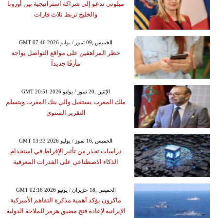
ميلوني تدعو إلى شراكة استراتيجية بين أوروبا
والخليج تربط ثلاث قارات
GMT 07:46 2026 الخميس ,09 تموز / يوليو
حظر المراهقين على مواقع التواصل يواجه
مأزقًا جديداً
GMT 20:51 2026 الإثنين ,20 تموز / يوليو
ملك المغرب يستقبل والي بنك المغرب ويتسلم
التقرير السنوي
GMT 13:33 2026 الخميس ,16 تموز / يوليو
دراسات تحذر من تأثير الإفراط في استخدام
الذكاء الاصطناعي على القدرات المعرفية
GMT 02:16 2026 الخميس ,18 حزيران / يونيو
ماكرون يؤكد أهمية مذكرة التفاهم الأميركية
الإيرانية لإعادة فتح مضيق هرمز للملاحة الدولية