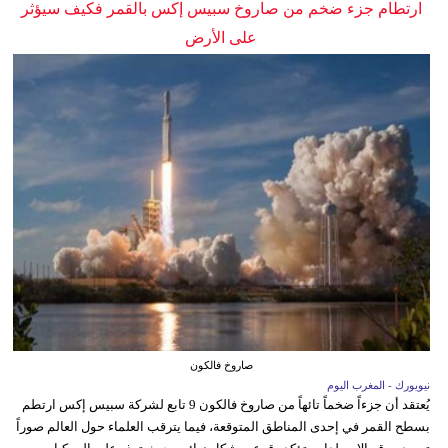
ارتطام جزء ضخم من صاروخ سبيس إكس بالقمر فكيف سيؤثر
على الأرض
صاروخ فالكون
نيويورك - المغرب اليوم
يُعتقد أن جزءاً ضخماً تائهاً من صاروخ فالكون 9 تابع لشركة سبيس إكس ارتطم
بسطح القمر في إحدى المناطق المتوقعة، فيما يترقب العلماء حول العالم صوراً