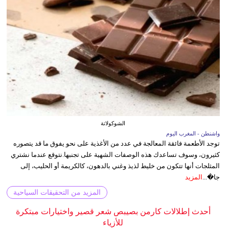
الشوكولاتة
واشنطن - المغرب اليوم
توجد الأطعمة فائقة المعالجة في عدد من الأغذية على نحو يفوق ما قد يتصوره
كثيرون، وسوف تساعدك هذه الوصفات الشهية على تجنبها.نتوقع عندما نشتري
المثلجات أنها تتكون من خليط لذيذ وغني بالدهون، كالكريمة أو الحليب، إلى
جا�...
المزيد
المزيد من التحقيقات السياحية
أحدث إطلالات كارمن بصيبص شعر قصير واختيارات مبتكرة
للأزياء