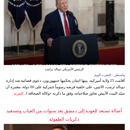
الرئيس الأمريكي دونالد ترامب
واشنطن - المغرب اليوم
أقامت 25 ولاية أميركية، بينها اثنتان يحكمها جمهوريون، دعوى قضائية ضد إدارة
دونالد ترمب، الاثنين، على خلفية فرضه رسوماً جمركية على 60 دولة، معتبرة أن
سيّد البيت الأبيض تجاوز صلاحياته، وفق ما ذكرته «وكالة الصحافة ا...
المزيد
أصالة تستعد للعودة إلى دمشق بعد سنوات من الغياب وتستعيد
ذكريات الطفولة