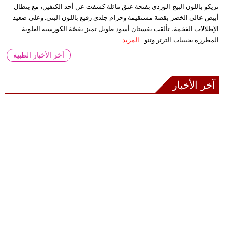
تريكو باللون البيج الوردي بفتحة عنق مائلة كشفت عن أحد الكتفين، مع بنطال
أبيض عالي الخصر بقصة مستقيمة وحزام جلدي رفيع باللون البني. وعلى صعيد
الإطلالات الفخمة، تألقت بفستان أسود طويل تميز بقصّة الكورسيه العلوية
المطرزة بحبيبات الترتر وتنو...
المزيد
آخر الأخبار الطبية
آخر الأخبار