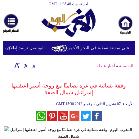
آخر تحديث GMT 11:35:48
الرئيسية
أخبارعاجلة
رياضة
ثقافة
 على سفينة نفطية في البحر الأحمر
اليونيفيل ترصد إطلاق 113 مقذوفا إسرائيليا على لبنان خلال يوم واحد
إقتصاد
الرئيسية
»
أخبار عاجلة
فن
وموسيقى
وقفة نسائية في غزة تضامنًا مع زوجة أسير اعتقلتها
إسرائيل شمال الضفة
أزياء
15:30 2012 الأربعاء ,07 تشرين الثاني / نوفمبر
GMT
صحة
وتغذية
سياحة