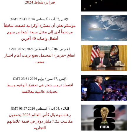
فبراير/ شباط 2024
GMT 23:41 2026 الإثنين ,03 آب / أغسطس
موسكو تعلن أن مسيّرة أوكرانية قصفت شاطئاً
مزدحماً أدى إلى مقتل سبعة أشخاص بينهم
أطفال وإصابة 40 آخرين
GMT 20:59 2026 الخميس ,06 آب / أغسطس
اتفاق «هرمز» المحتمل يضع ترمب أمام اختبار
صعب
GMT 23:31 2026 الإثنين ,27 تموز / يوليو
اقتصاد ترمب يتعثر في تحقيق الوعود وسط
تحديات عالمية معاكسة
GMT 08:57 2026 الثلاثاء ,04 آب / أغسطس
رعاة مونديال كأس العالم 2026 يحققون
مكاسب بـ7.2 مليار دولار في قيمة علاماتهم
التجارية