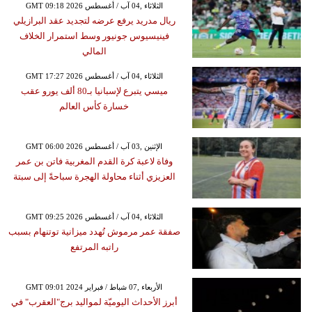
GMT 09:18 2026 الثلاثاء ,04 آب / أغسطس
ريال مدريد يرفع عرضه لتجديد عقد البرازيلي
فينيسيوس جونيور وسط استمرار الخلاف
المالي
GMT 17:27 2026 الثلاثاء ,04 آب / أغسطس
ميسي يتبرع لإسبانيا بـ80 ألف يورو عقب
خسارة كأس العالم
GMT 06:00 2026 الإثنين ,03 آب / أغسطس
وفاة لاعبة كرة القدم المغربية فاتن بن عمر
العزيزي أثناء محاولة الهجرة سباحةً إلى سبتة
GMT 09:25 2026 الثلاثاء ,04 آب / أغسطس
صفقة عمر مرموش تُهدد ميزانية توتنهام بسبب
راتبه المرتفع
GMT 09:01 2024 الأربعاء ,07 شباط / فبراير
أبرز الأحداث اليوميّة لمواليد برج"العقرب" في