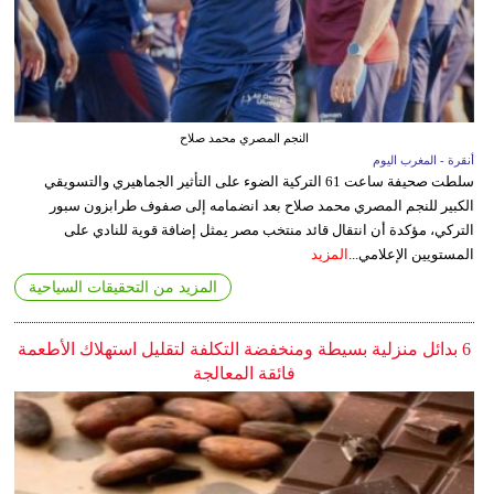
النجم المصري محمد صلاح
أنقرة - المغرب اليوم
سلطت صحيفة ساعت 61 التركية الضوء على التأثير الجماهيري والتسويقي
الكبير للنجم المصري محمد صلاح بعد انضمامه إلى صفوف طرابزون سبور
التركي، مؤكدة أن انتقال قائد منتخب مصر يمثل إضافة قوية للنادي على
المستويين الإعلامي...
المزيد
المزيد من التحقيقات السياحية
6 بدائل منزلية بسيطة ومنخفضة التكلفة لتقليل استهلاك الأطعمة
فائقة المعالجة