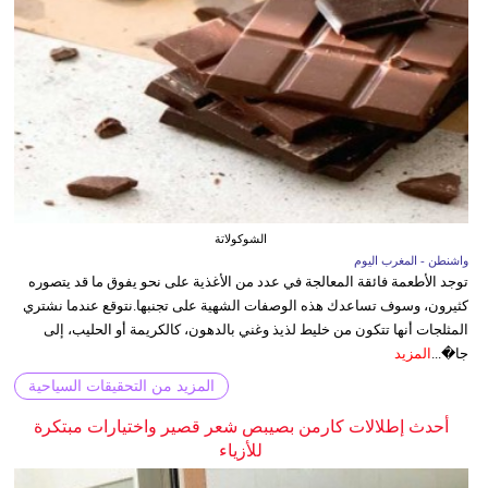
الشوكولاتة
واشنطن - المغرب اليوم
توجد الأطعمة فائقة المعالجة في عدد من الأغذية على نحو يفوق ما قد يتصوره
كثيرون، وسوف تساعدك هذه الوصفات الشهية على تجنبها.نتوقع عندما نشتري
المثلجات أنها تتكون من خليط لذيذ وغني بالدهون، كالكريمة أو الحليب، إلى
جا�...
المزيد
المزيد من التحقيقات السياحية
أحدث إطلالات كارمن بصيبص شعر قصير واختيارات مبتكرة
للأزياء