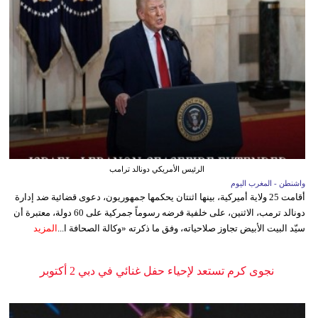
الرئيس الأمريكي دونالد ترامب
واشنطن - المغرب اليوم
أقامت 25 ولاية أميركية، بينها اثنتان يحكمها جمهوريون، دعوى قضائية ضد إدارة
دونالد ترمب، الاثنين، على خلفية فرضه رسوماً جمركية على 60 دولة، معتبرة أن
سيّد البيت الأبيض تجاوز صلاحياته، وفق ما ذكرته «وكالة الصحافة ا...
المزيد
نجوى كرم تستعد لإحياء حفل غنائي في دبي 2 أكتوبر