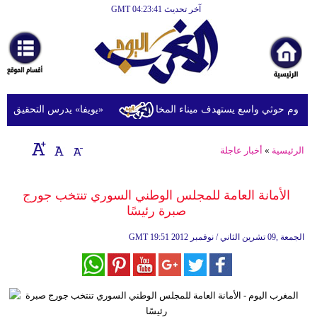
آخر تحديث GMT 04:23:41
الرئيسية
أخبارعاجلة
رياضة
ثقافة
وم حوثي واسع يستهدف ميناء المخا
«يويفا» يدرس التحقيق في اتها
إقتصاد
الرئيسية
»
أخبار عاجلة
فن
وموسيقى
الأمانة العامة للمجلس الوطني السوري تنتخب جورج
صبرة رئيسًا
أزياء
19:51 2012 الجمعة ,09 تشرين الثاني / نوفمبر
GMT
صحة
وتغذية
سياحة