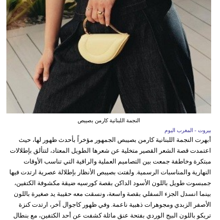
النجمة اللبنانية كارمن بصيبص
بيروت - المغرب اليوم
أبهرت النجمة اللبنانية كارمن بصيبص الجمهور مؤخراً بأحدث ظهور لها، حيث
اعتمدت قصة الشعر القصير متخلية عن شعرها الطويل المعتاد، لتتألق بإطلالات
مبتكرة وخاطفة جمعت بين التصاميم العملية والراقية التي تناسب الأوقات
النهارية والمناسبات الرسمية. ولفتت بصيبص الأنظار بإطلالة عصرية ارتدت فيها
جمبسوت طويل باللون الأسود الداكن بقصة كورسيه ضيقة مكشوفة الكتفين،
بينما انسدل الجزء السفلي بقصة واسعة، ونسقت معه حقيبة يد صغيرة باللون
الأصفر الزبدي ومجوهرات ذهبية ناعمة. وفي ظهور كاجوال آخر، ارتدت كنزة
تريكو باللون البيج الوردي بفتحة عنق مائلة كشفت عن أحد الكتفين، مع بنطال