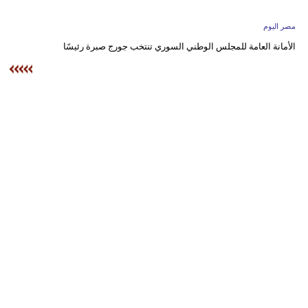
وسفر
مصر اليوم
ديكور
الأمانة العامة للمجلس الوطني السوري تنتخب جورج صبرة رئيسًا
أخبار
البرلمان
المغربي
إعلام
تعليم
مرأة
أزياء
إسلامية
علوم
وتكنولوجيا