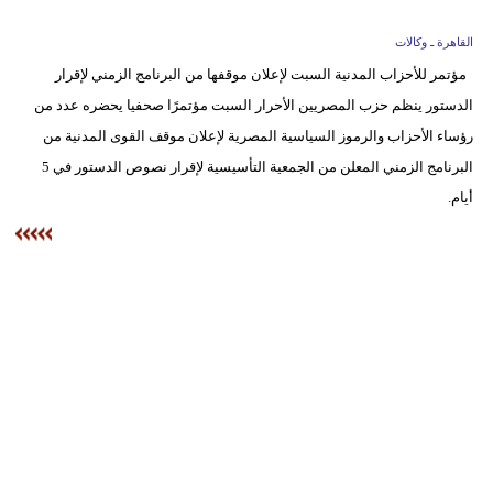
وسفر
القاهرة ـ وكالات
ديكور
مؤتمر للأحزاب المدنية السبت لإعلان موقفها من البرنامج الزمني لإقرار
الدستور ينظم حزب المصريين الأحرار السبت مؤتمرًا صحفيا يحضره عدد من
أخبار
رؤساء الأحزاب والرموز السياسية المصرية لإعلان موقف القوى المدنية من
البرلمان
البرنامج الزمني المعلن من الجمعية التأسيسية لإقرار نصوص الدستور في 5
المغربي
أيام.
إعلام
تعليم
مرأة
أزياء
إسلامية
علوم
وتكنولوجيا