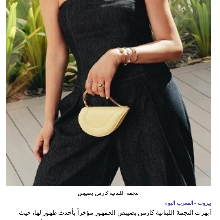
النجمة اللبنانية كارمن بصيبص
بيروت - المغرب اليوم
أبهرت النجمة اللبنانية كارمن بصيبص الجمهور مؤخراً بأحدث ظهور لها، حيث