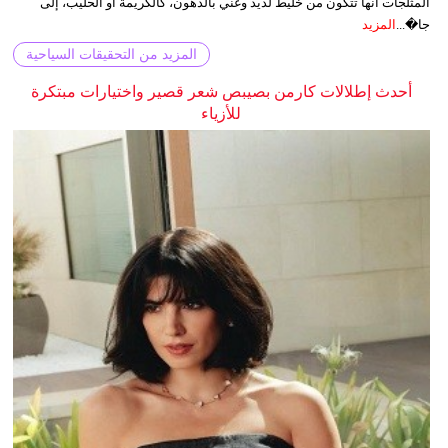
المثلجات أنها تتكون من خليط لذيذ وغني بالدهون، كالكريمة أو الحليب، إلى
جا�...
المزيد
المزيد من التحقيقات السياحية
أحدث إطلالات كارمن بصيبص شعر قصير واختيارات مبتكرة
للأزياء