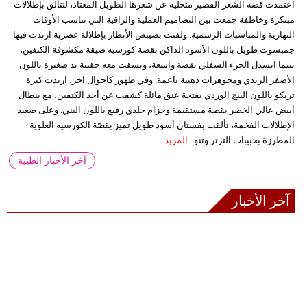
اعتمدت قصة الشعر القصير متخلية عن شعرها الطويل المعتاد، لتتألق بإطلالات
مبتكرة وخاطفة جمعت بين التصاميم العملية والراقية التي تناسب الأوقات
النهارية والمناسبات الرسمية. ولفتت بصيبص الأنظار بإطلالة عصرية ارتدت فيها
جمبسوت طويل باللون الأسود الداكن بقصة كورسيه ضيقة مكشوفة الكتفين،
بينما انسدل الجزء السفلي بقصة واسعة، ونسقت معه حقيبة يد صغيرة باللون
الأصفر الزبدي ومجوهرات ذهبية ناعمة. وفي ظهور كاجوال آخر، ارتدت كنزة
تريكو باللون البيج الوردي بفتحة عنق مائلة كشفت عن أحد الكتفين، مع بنطال
أبيض عالي الخصر بقصة مستقيمة وحزام جلدي رفيع باللون البني. وعلى صعيد
الإطلالات الفخمة، تألقت بفستان أسود طويل تميز بقصّة الكورسيه العلوية
المطرزة بحبيبات الترتر وتنو...
المزيد
آخر الأخبار الطبية
آخر الأخبار