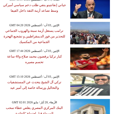
جياني إنفانتينو ينفي طلب دعم سياسي أميركي
وسط تصاعد أزمة الثقة داخل الفيفا
GMT 04:20 2026 الإثنين ,03 آب / أغسطس
ترامب يستغل أزمة سبتة والهروب الجماعي
للتحذير من فوز الديمقراطيين و تشجيع الهحرة
الجماعية من المكسيك
GMT 17:44 2026 الإثنين ,03 آب / أغسطس
كبار تركيا يرفضون محمد صلاح و48 ساعة
تحسم مصيره
GMT 15:10 2026 الإثنين ,03 آب / أغسطس
تركي آل الشيخ يتحدث عن المستشفيات
والتحاليل ورسالة خاصة إلى أمير عيد
GMT 02:01 2026 الأربعاء ,20 أيار / مايو
البنك المركزي المصري يقلص عطاء سحب
السيولة قبل اجتماع "الفائدة