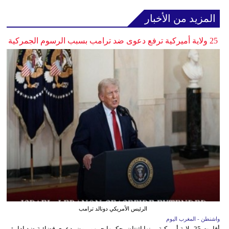
المزيد من الأخبار
25 ولاية أميركية ترفع دعوى ضد ترامب بسبب الرسوم الجمركية
الرئيس الأمريكي دونالد ترامب
واشنطن - المغرب اليوم
أقامت 25 ولاية أميركية، بينها اثنتان يحكمها جمهوريون، دعوى قضائية ضد إدارة