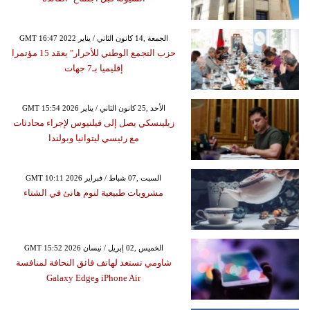
GMT 16:47 2022 الجمعة ,14 كانون الثاني / يناير
حزب التجمع الوطني للأحرار" يعقد 15 مؤتمرا
إقليميا بـ7 جهات
GMT 15:54 2026 الأحد ,25 كانون الثاني / يناير
زيلينسكي يصل إلى فيلنيوس لإجراء محادثات
مع رئيسي ليتوانيا وبولندا
GMT 10:11 2026 السبت ,07 شباط / فبراير
مشروبات طبيعية لنوم هانئ في الشتاء
GMT 15:52 2026 الخميس ,02 إبريل / نيسان
شاومي تستعد لهاتف فائق النحافة لمنافسة
iPhone Air وGalaxy Edge