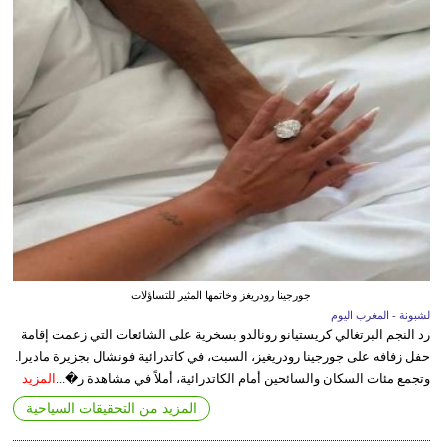
جورجينا رودريغز وخاتمها المثير للتساؤلات
لشبونة - المغرب اليوم
رد النجم البرتغالي كريستيانو رونالدو بسخرية على الشائعات التي زعمت إقامة
حفل زفافه على جورجينا رودريغيز، السبت، في كاتدرائية فونشال بجزيرة ماديرا.
وتجمع مئات السكان والسائحين أمام الكاتدرائية، أملاً في مشاهدة ر�...
المزيد
المزيد من التحقيقات السياحية