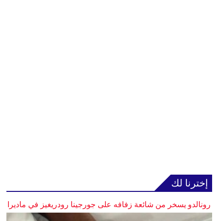
إخترنا لك
رونالدو يسخر من شائعة زفافه على جورجينا رودريغيز في ماديرا