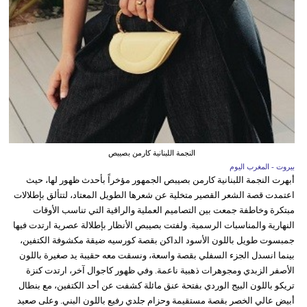
النجمة اللبنانية كارمن بصيبص
بيروت - المغرب اليوم
أبهرت النجمة اللبنانية كارمن بصيبص الجمهور مؤخراً بأحدث ظهور لها، حيث
اعتمدت قصة الشعر القصير متخلية عن شعرها الطويل المعتاد، لتتألق بإطلالات
مبتكرة وخاطفة جمعت بين التصاميم العملية والراقية التي تناسب الأوقات
النهارية والمناسبات الرسمية. ولفتت بصيبص الأنظار بإطلالة عصرية ارتدت فيها
جمبسوت طويل باللون الأسود الداكن بقصة كورسيه ضيقة مكشوفة الكتفين،
بينما انسدل الجزء السفلي بقصة واسعة، ونسقت معه حقيبة يد صغيرة باللون
الأصفر الزبدي ومجوهرات ذهبية ناعمة. وفي ظهور كاجوال آخر، ارتدت كنزة
تريكو باللون البيج الوردي بفتحة عنق مائلة كشفت عن أحد الكتفين، مع بنطال
أبيض عالي الخصر بقصة مستقيمة وحزام جلدي رفيع باللون البني. وعلى صعيد