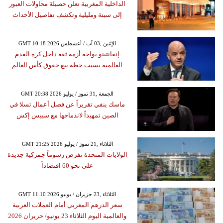
الداخلية المغربية تعلن حصيلة محاولات العبور
إلى سبتة ومليلية وتكشف تفاصيل الأحداث
GMT 10:18 2026 الإثنين ,03 آب / أغسطس
إنفانتينو يواجه أزمة ثقة داخل كرة القدم
العالمية بسبب خطة بيع حقوق كأس العالم
GMT 20:38 2026 الجمعة ,31 تموز / يوليو
ماسك ينفي تقريراً عن فصل أعمال تسلا في
الصين تمهيداً لاندماجها مع سبيس إكس
GMT 21:25 2026 الثلاثاء ,21 تموز / يوليو
الولايات المتحدة تفرض رسوماً جمركية جديدة
على نحو 60 اقتصاداً
GMT 11:10 2026 الثلاثاء ,23 حزيران / يونيو
سعر الدرهم المغربي أمام العملات العربية
والعالمية اليوم الثلاثاء 23 يونيو/ حزيران 2026