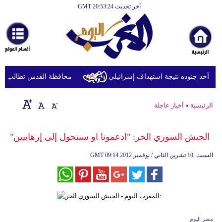
آخر تحديث GMT 20:53:24
الرئيسية
أخبارعاجلة
رياضة
ثقافة
ة أحد جنوده نتيجة استهداف إسرائيلي
محافظة القدس تطالب بتحرك 
إقتصاد
الرئيسية
»
أخبار عاجلة
فن
وموسيقى
الجيش السوري الحر: "ادعمونا او سنتحول إلى إرهابيين"
أزياء
09:14 2012 السبت ,10 تشرين الثاني / نوفمبر
GMT
صحة
وتغذية
سياحة
مصر اليوم