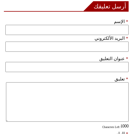
أرسل تعليقك
بيئة
*
الإسم
مدوَّنات
*
البريد الألكتروني
أبراج
فيديو
*
عنوان التعليق
سيارات
*
تعليق
: Characters Left
*
إلزامي