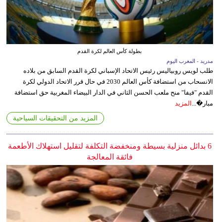
بطولة كأس العالم لكرة القدم
مدريد - المغرب اليوم
طلب لويس روبياليس رئيس الاتحاد الإسباني لكرة القدم السابق من بلاده
الانسحاب من استضافة كأس العالم 2030 في حال قرر الاتحاد الدولي لكرة
القدم "فيفا" منح ملعب الحسن الثاني في الدار البيضاء المغربية حق استضافة
مبار�...
المزيد
المزيد من التحقيقات السياحية
6 بدائل منزلية بسيطة ومنخفضة التكلفة لتقليل استهلاك الأطعمة
فائقة المعالجة