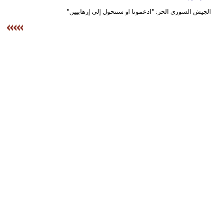
وسفر
الجيش السوري الحر: "ادعمونا او سنتحول إلى إرهابيين"
ديكور
أخبار
البرلمان
المغربي
إعلام
تعليم
مرأة
أزياء
إسلامية
علوم
وتكنولوجيا