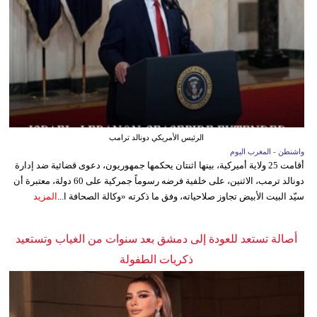
الرئيس الأمريكي دونالد ترامب
واشنطن - المغرب اليوم
أقامت 25 ولاية أميركية، بينها اثنتان يحكمها جمهوريون، دعوى قضائية ضد إدارة
دونالد ترمب، الاثنين، على خلفية فرضه رسوماً جمركية على 60 دولة، معتبرة أن
سيّد البيت الأبيض تجاوز صلاحياته، وفق ما ذكرته «وكالة الصحافة ا...
المزيد
أصالة تستعد للعودة إلى دمشق بعد سنوات من الغياب وتستعيد
ذكريات الطفولة