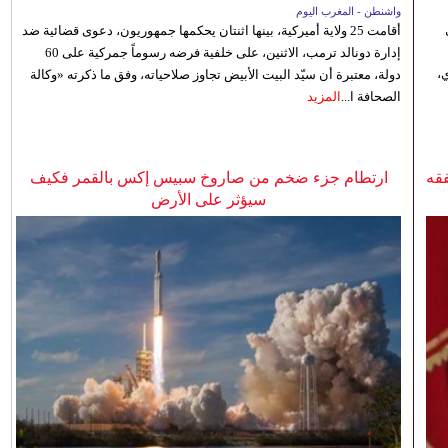
واشنطن - المغرب اليوم
أقامت 25 ولاية أميركية، بينها اثنتان يحكمها جمهوريون، دعوى قضائية ضد
إدارة دونالد ترمب، الاثنين، على خلفية فرضه رسوماً جمركية على 60
،
دولة، معتبرة أن سيّد البيت الأبيض تجاوز صلاحياته، وفق ما ذكرته «وكالة
الصحافة ا...
المزيد
فقه
ارتطام جزء ضخم من صاروخ سبيس إكس بالقمر فكيف
سيؤثر على الأرض