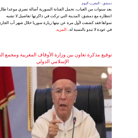
دمشق - المغرب اليوم
بعد سنوات من الغياب، تحمل الفنانة السورية أصالة نصري موعدا طال
انتظاره مع دمشق، المدينة التي تركت في ذاكرتها تفاصيل لا تشبه
سواها.فقد كشفت لأول مرة عن نيتها زيارة سوريا خلال شهر آب الجاري
في عودة لا تبدو بالنسبة له...
المزيد
توقيع مذكرة تعاون بين وزارة الأوقاف المغربية ومجمع ال
الإسلامي الدولي