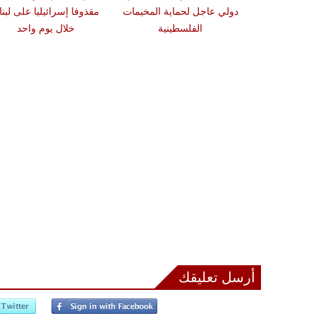
لنديا إلى 16 وسط عرقلة
دولي عاجل لحماية المخيمات
مقذوفا إسرائيليا على لبنا
سرائيلي لعمل
الفلسطينية
خلال يوم واحد
لإسعاف
أرسل تعليقك