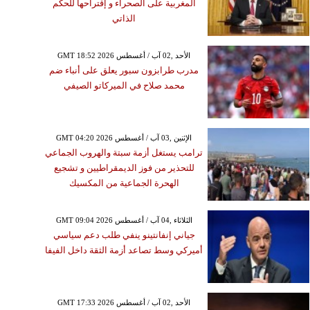
المغربية على الصحراء و إقتراحها للحكم
الذاتي
GMT 18:52 2026 الأحد ,02 آب / أغسطس
مدرب طرابزون سبور يعلق على أنباء ضم
محمد صلاح في الميركاتو الصيفي
GMT 04:20 2026 الإثنين ,03 آب / أغسطس
ترامب يستغل أزمة سبتة والهروب الجماعي
للتحذير من فوز الديمقراطيين و تشجيع
الهحرة الجماعية من المكسيك
GMT 09:04 2026 الثلاثاء ,04 آب / أغسطس
جياني إنفانتينو ينفي طلب دعم سياسي
أميركي وسط تصاعد أزمة الثقة داخل الفيفا
GMT 17:33 2026 الأحد ,02 آب / أغسطس