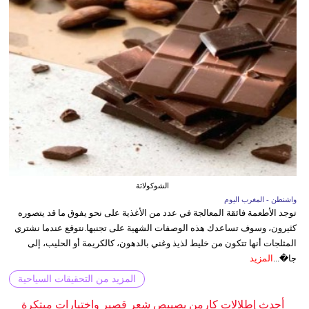
الشوكولاتة
واشنطن - المغرب اليوم
توجد الأطعمة فائقة المعالجة في عدد من الأغذية على نحو يفوق ما قد يتصوره
كثيرون، وسوف تساعدك هذه الوصفات الشهية على تجنبها.نتوقع عندما نشتري
المثلجات أنها تتكون من خليط لذيذ وغني بالدهون، كالكريمة أو الحليب، إلى
جا�...
المزيد
المزيد من التحقيقات السياحية
أحدث إطلالات كارمن بصيبص شعر قصير واختيارات مبتكرة