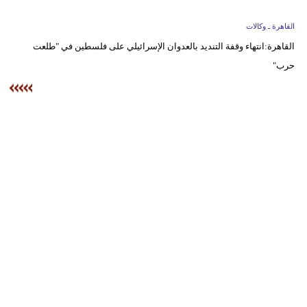
وسفر
القاهرة ـ وكالات
ديكور
القاهرة:انتهاء وقفة التنديد بالعدوان الإسرائيلي على فلسطين في "طلعت
حرب"
أخبار
البرلمان
المغربي
إعلام
تعليم
مرأة
أزياء
إسلامية
علوم
وتكنولوجيا