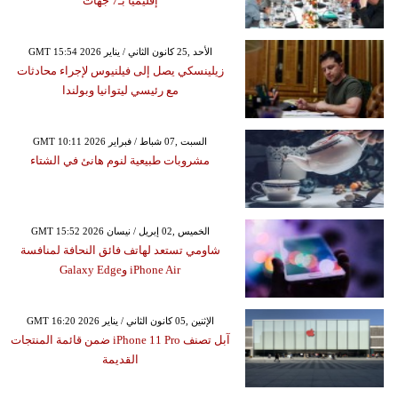
إقليميا بـ7 جهات
GMT 15:54 2026 الأحد ,25 كانون الثاني / يناير
زيلينسكي يصل إلى فيلنيوس لإجراء محادثات
مع رئيسي ليتوانيا وبولندا
GMT 10:11 2026 السبت ,07 شباط / فبراير
مشروبات طبيعية لنوم هانئ في الشتاء
GMT 15:52 2026 الخميس ,02 إبريل / نيسان
شاومي تستعد لهاتف فائق النحافة لمنافسة
iPhone Air وGalaxy Edge
GMT 16:20 2026 الإثنين ,05 كانون الثاني / يناير
آبل تصنف iPhone 11 Pro ضمن قائمة المنتجات
القديمة