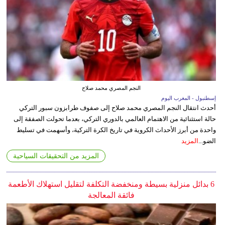
النجم المصري محمد صلاح
إسطنبول - المغرب اليوم
أحدث انتقال النجم المصري محمد صلاح إلى صفوف طرابزون سبور التركي
حالة استثنائية من الاهتمام العالمي بالدوري التركي، بعدما تحولت الصفقة إلى
واحدة من أبرز الأحداث الكروية في تاريخ الكرة التركية، وأسهمت في تسليط
الضو...
المزيد
المزيد من التحقيقات السياحية
6 بدائل منزلية بسيطة ومنخفضة التكلفة لتقليل استهلاك الأطعمة
فائقة المعالجة