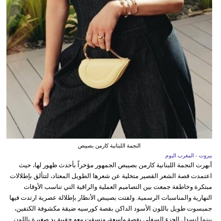
النجمة اللبنانية كارمن بصيبص
بيروت - المغرب اليوم
أبهرت النجمة اللبنانية كارمن بصيبص الجمهور مؤخراً بأحدث ظهور لها، حيث
اعتمدت قصة الشعر القصير متخلية عن شعرها الطويل المعتاد، لتتألق بإطلالات
مبتكرة وخاطفة جمعت بين التصاميم العملية والراقية التي تناسب الأوقات
النهارية والمناسبات الرسمية. ولفتت بصيبص الأنظار بإطلالة عصرية ارتدت فيها
جمبسوت طويل باللون الأسود الداكن بقصة كورسيه ضيقة مكشوفة الكتفين،
بينما انسدل الجزء السفلي بقصة واسعة، ونسقت معه حقيبة يد صغيرة باللون