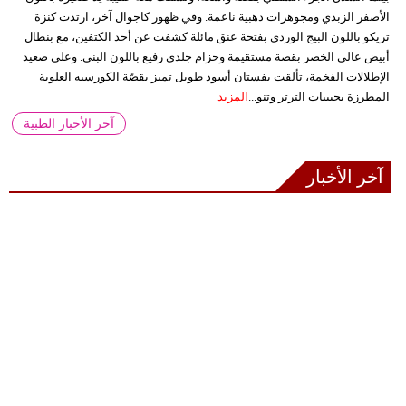
الأصفر الزبدي ومجوهرات ذهبية ناعمة. وفي ظهور كاجوال آخر، ارتدت كنزة
تريكو باللون البيج الوردي بفتحة عنق مائلة كشفت عن أحد الكتفين، مع بنطال
أبيض عالي الخصر بقصة مستقيمة وحزام جلدي رفيع باللون البني. وعلى صعيد
الإطلالات الفخمة، تألقت بفستان أسود طويل تميز بقصّة الكورسيه العلوية
المطرزة بحبيبات الترتر وتنو...
المزيد
آخر الأخبار الطبية
آخر الأخبار