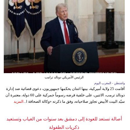
الرئيس الأمريكي دونالد ترامب
واشنطن - المغرب اليوم
أقامت 25 ولاية أميركية، بينها اثنتان يحكمها جمهوريون، دعوى قضائية ضد إدارة
دونالد ترمب، الاثنين، على خلفية فرضه رسوماً جمركية على 60 دولة، معتبرة أن
سيّد البيت الأبيض تجاوز صلاحياته، وفق ما ذكرته «وكالة الصحافة ا...
المزيد
أصالة تستعد للعودة إلى دمشق بعد سنوات من الغياب وتستعيد
ذكريات الطفولة