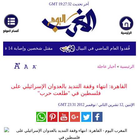
آخر تحديث GMT 19:27:32
الرئيسية
أخبارعاجلة
رياضة
ثقافة
مقتل شخصين وإصابة 14 في قصف للحوثيين على أحياء سكنية ومخيمات للنازحين في مأرب
إقتصاد
الرئيسية
»
أخبار عاجلة
فن
وموسيقى
القاهرة: انتهاء وقفة التنديد بالعدوان الإسرائيلي على
فلسطين في "طلعت حرب"
أزياء
23:31 2012 الإثنين ,12 تشرين الثاني / نوفمبر
GMT
صحة
وتغذية
سياحة