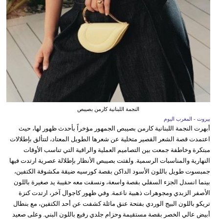
النجمة اللبنانية كارمن بصيبص
بيروت - المغرب اليوم
أبهرت النجمة اللبنانية كارمن بصيبص الجمهور مؤخراً بأحدث ظهور لها، حيث
اعتمدت قصة الشعر القصير متخلية عن شعرها الطويل المعتاد، لتتألق بإطلالات
مبتكرة وخاطفة جمعت بين التصاميم العملية والراقية التي تناسب الأوقات
النهارية والمناسبات الرسمية. ولفتت بصيبص الأنظار بإطلالة عصرية ارتدت فيها
جمبسوت طويل باللون الأسود الداكن بقصة كورسيه ضيقة مكشوفة الكتفين،
بينما انسدل الجزء السفلي بقصة واسعة، ونسقت معه حقيبة يد صغيرة باللون
الأصفر الزبدي ومجوهرات ذهبية ناعمة. وفي ظهور كاجوال آخر، ارتدت كنزة
تريكو باللون البيج الوردي بفتحة عنق مائلة كشفت عن أحد الكتفين، مع بنطال
أبيض عالي الخصر بقصة مستقيمة وحزام جلدي رفيع باللون البني. وعلى صعيد