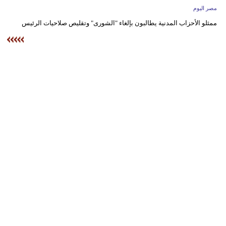
وسفر
مصر اليوم
ممثلو الأحزاب المدنية يطالبون بإلغاء "الشورى" وتقليص صلاحيات الرئيس
ديكور
أخبار
البرلمان
المغربي
إعلام
تعليم
مرأة
أزياء
إسلامية
علوم
وتكنولوجيا