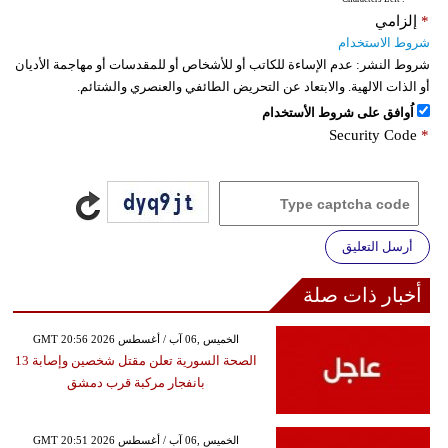
*
إلزامي
شروط الاستخدام
شروط النشر:
عدم الإساءة للكاتب أو للأشخاص أو للمقدسات أو مهاجمة الأديان
أو الذات الالهية. والابتعاد عن التحريض الطائفي والعنصري والشتائم.
اُوافق على شروط الأستخدام
Security Code
*
أرسل التعليق
أخبار ذات صلة
GMT 20:56 2026 الخميس ,06 آب / أغسطس
الصحة السورية تعلن مقتل شخصين وإصابة 13
بانفجار مركبة قرب دمشق
GMT 20:51 2026 الخميس ,06 آب / أغسطس