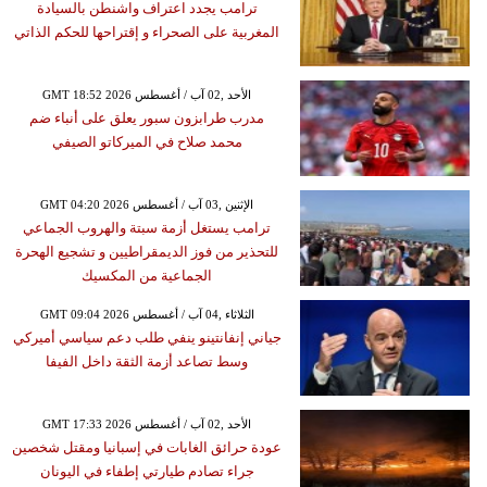
ترامب يجدد اعتراف واشنطن بالسيادة
المغربية على الصحراء و إقتراحها للحكم الذاتي
GMT 18:52 2026 الأحد ,02 آب / أغسطس
مدرب طرابزون سبور يعلق على أنباء ضم
محمد صلاح في الميركاتو الصيفي
GMT 04:20 2026 الإثنين ,03 آب / أغسطس
ترامب يستغل أزمة سبتة والهروب الجماعي
للتحذير من فوز الديمقراطيين و تشجيع الهحرة
الجماعية من المكسيك
GMT 09:04 2026 الثلاثاء ,04 آب / أغسطس
جياني إنفانتينو ينفي طلب دعم سياسي أميركي
وسط تصاعد أزمة الثقة داخل الفيفا
GMT 17:33 2026 الأحد ,02 آب / أغسطس
عودة حرائق الغابات في إسبانيا ومقتل شخصين
جراء تصادم طيارتي إطفاء في اليونان