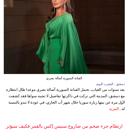
الفنانة السورية أصالة نصري
دمشق - المغرب اليوم
بعد سنوات من الغياب، تحمل الفنانة السورية أصالة نصري موعدا طال انتظاره
مع دمشق، المدينة التي تركت في ذاكرتها تفاصيل لا تشبه سواها.فقد كشفت
لأول مرة عن نيتها زيارة سوريا خلال شهر آب الجاري، في عودة لا تبدو بالنسبة
له...
المزيد
ارتطام جزء ضخم من صاروخ سبيس إكس بالقمر فكيف سيؤثر