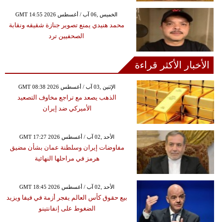
GMT 14:55 2026 الخميس ,06 آب / أغسطس
محمد هنيدي يمنع تصوير جنازة شقيقه ونقابة
الصحفيين ترد
الأخبار الأكثر قراءة
GMT 08:38 2026 الإثنين ,03 آب / أغسطس
الذهب يصعد مع تراجع مخاوف التصعيد
الأميركي ضد إيران
GMT 17:27 2026 الأحد ,02 آب / أغسطس
مفاوضات إيران وسلطنة عمان بشأن مضيق
هرمز في مراحلها النهائية
GMT 18:45 2026 الأحد ,02 آب / أغسطس
بيع حقوق كأس العالم يفجر أزمة في فيفا ويزيد
الضغوط على إنفانتينو