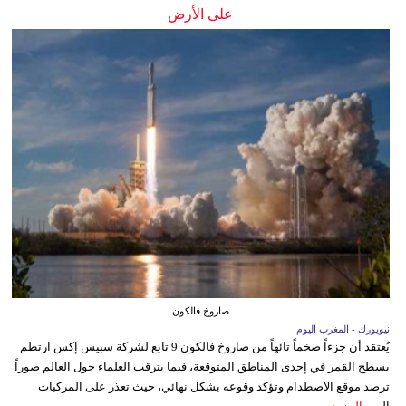
على الأرض
صاروخ فالكون
نيويورك - المغرب اليوم
يُعتقد أن جزءاً ضخماً تائهاً من صاروخ فالكون 9 تابع لشركة سبيس إكس ارتطم
بسطح القمر في إحدى المناطق المتوقعة، فيما يترقب العلماء حول العالم صوراً
ترصد موقع الاصطدام وتؤكد وقوعه بشكل نهائي، حيث تعذر على المركبات