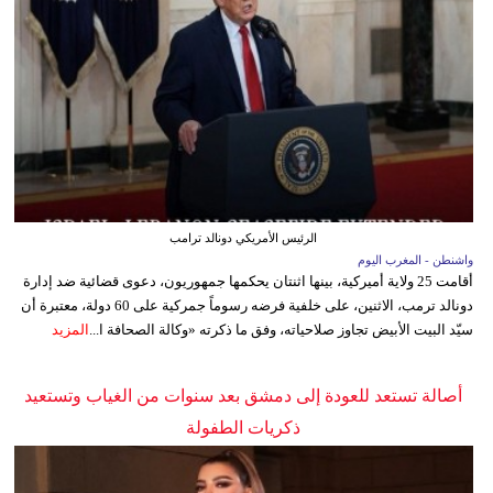
الرئيس الأمريكي دونالد ترامب
واشنطن - المغرب اليوم
أقامت 25 ولاية أميركية، بينها اثنتان يحكمها جمهوريون، دعوى قضائية ضد إدارة
دونالد ترمب، الاثنين، على خلفية فرضه رسوماً جمركية على 60 دولة، معتبرة أن
سيّد البيت الأبيض تجاوز صلاحياته، وفق ما ذكرته «وكالة الصحافة ا...
المزيد
أصالة تستعد للعودة إلى دمشق بعد سنوات من الغياب وتستعيد
ذكريات الطفولة