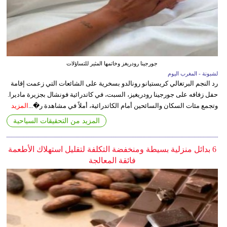
جورجينا رودريغز وخاتمها المثير للتساؤلات
لشبونة - المغرب اليوم
رد النجم البرتغالي كريستيانو رونالدو بسخرية على الشائعات التي زعمت إقامة
حفل زفافه على جورجينا رودريغيز، السبت، في كاتدرائية فونشال بجزيرة ماديرا.
وتجمع مئات السكان والسائحين أمام الكاتدرائية، أملاً في مشاهدة ر�...
المزيد
المزيد من التحقيقات السياحية
6 بدائل منزلية بسيطة ومنخفضة التكلفة لتقليل استهلاك الأطعمة
فائقة المعالجة