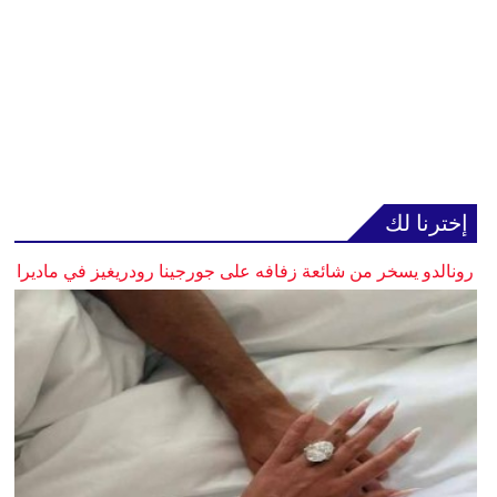
إخترنا لك
رونالدو يسخر من شائعة زفافه على جورجينا رودريغيز في ماديرا