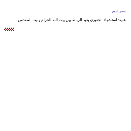
وسفر
مصر اليوم
ديكور
هنية: استشهاد الجعبري يعيد الرباط بين بيت الله الحرام وبيت المقدس
أخبار
البرلمان
المغربي
إعلام
تعليم
مرأة
أزياء
إسلامية
علوم
وتكنولوجيا