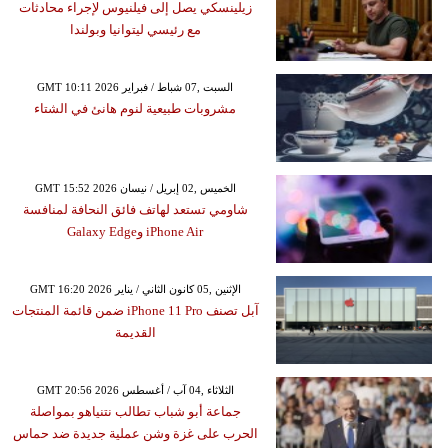
زيلينسكي يصل إلى فيلنيوس لإجراء محادثات
مع رئيسي ليتوانيا وبولندا
GMT 10:11 2026 السبت ,07 شباط / فبراير
مشروبات طبيعية لنوم هانئ في الشتاء
GMT 15:52 2026 الخميس ,02 إبريل / نيسان
شاومي تستعد لهاتف فائق النحافة لمنافسة
iPhone Air وGalaxy Edge
GMT 16:20 2026 الإثنين ,05 كانون الثاني / يناير
آبل تصنف iPhone 11 Pro ضمن قائمة المنتجات
القديمة
GMT 20:56 2026 الثلاثاء ,04 آب / أغسطس
جماعة أبو شباب تطالب نتنياهو بمواصلة
الحرب على غزة وشن عملية جديدة ضد حماس