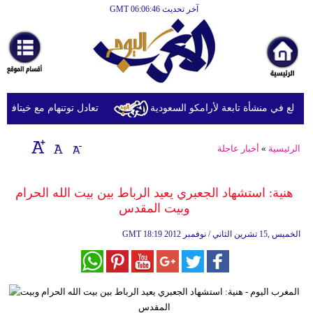
آخر تحديث GMT 06:06:46
الرئيسية
أخبارعاجلة
رياضة
ثقافة
دلع في منشأة تابعة لأرامكو السعودية
تعادل توتنهام مع خيتافي وديّا
إقتصاد
الرئيسية
»
أخبار عاجلة
فن
وموسيقى
هنية: استشهاد الجعبري يعيد الرباط بين بيت الله الحرام
وبيت المقدس
أزياء
18:19 2012 الخميس ,15 تشرين الثاني / نوفمبر
GMT
صحة
وتغذية
سياحة