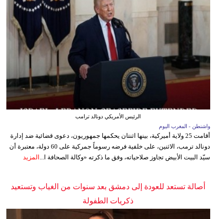
الرئيس الأمريكي دونالد ترامب
واشنطن - المغرب اليوم
أقامت 25 ولاية أميركية، بينها اثنتان يحكمها جمهوريون، دعوى قضائية ضد إدارة
دونالد ترمب، الاثنين، على خلفية فرضه رسوماً جمركية على 60 دولة، معتبرة أن
سيّد البيت الأبيض تجاوز صلاحياته، وفق ما ذكرته «وكالة الصحافة ا...
المزيد
أصالة تستعد للعودة إلى دمشق بعد سنوات من الغياب وتستعيد
ذكريات الطفولة