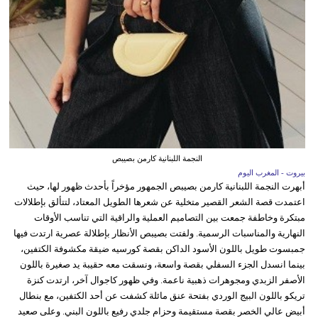
النجمة اللبنانية كارمن بصيبص
بيروت - المغرب اليوم
أبهرت النجمة اللبنانية كارمن بصيبص الجمهور مؤخراً بأحدث ظهور لها، حيث
اعتمدت قصة الشعر القصير متخلية عن شعرها الطويل المعتاد، لتتألق بإطلالات
مبتكرة وخاطفة جمعت بين التصاميم العملية والراقية التي تناسب الأوقات
النهارية والمناسبات الرسمية. ولفتت بصيبص الأنظار بإطلالة عصرية ارتدت فيها
جمبسوت طويل باللون الأسود الداكن بقصة كورسيه ضيقة مكشوفة الكتفين،
بينما انسدل الجزء السفلي بقصة واسعة، ونسقت معه حقيبة يد صغيرة باللون
الأصفر الزبدي ومجوهرات ذهبية ناعمة. وفي ظهور كاجوال آخر، ارتدت كنزة
تريكو باللون البيج الوردي بفتحة عنق مائلة كشفت عن أحد الكتفين، مع بنطال
أبيض عالي الخصر بقصة مستقيمة وحزام جلدي رفيع باللون البني. وعلى صعيد