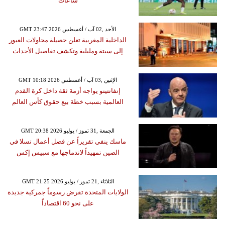
ساعات
GMT 23:47 2026 الأحد ,02 آب / أغسطس
الداخلية المغربية تعلن حصيلة محاولات العبور
إلى سبتة ومليلية وتكشف تفاصيل الأحداث
GMT 10:18 2026 الإثنين ,03 آب / أغسطس
إنفانتينو يواجه أزمة ثقة داخل كرة القدم
العالمية بسبب خطة بيع حقوق كأس العالم
GMT 20:38 2026 الجمعة ,31 تموز / يوليو
ماسك ينفي تقريراً عن فصل أعمال تسلا في
الصين تمهيداً لاندماجها مع سبيس إكس
GMT 21:25 2026 الثلاثاء ,21 تموز / يوليو
الولايات المتحدة تفرض رسوماً جمركية جديدة
على نحو 60 اقتصاداً