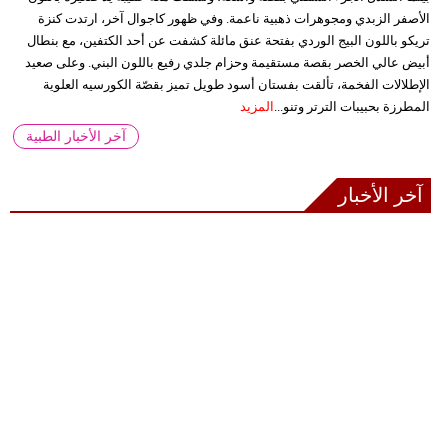
الأصفر الزبدي ومجوهرات ذهبية ناعمة. وفي ظهور كاجوال آخر، ارتدت كنزة
تريكو باللون البيج الوردي بفتحة عنق مائلة كشفت عن أحد الكتفين، مع بنطال
أبيض عالي الخصر بقصة مستقيمة وحزام جلدي رفيع باللون البني. وعلى صعيد
الإطلالات الفخمة، تألقت بفستان أسود طويل تميز بقصّة الكورسيه العلوية
المطرزة بحبيبات الترتر وتنو...
المزيد
آخر الأخبار الطبية
آخر الأخبار