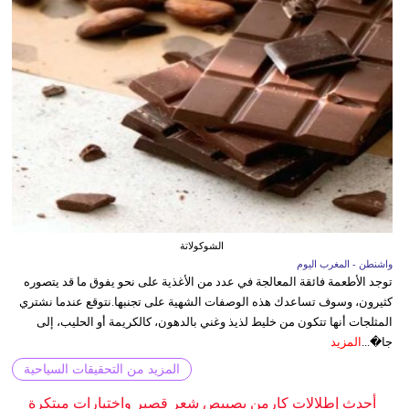
الشوكولاتة
واشنطن - المغرب اليوم
توجد الأطعمة فائقة المعالجة في عدد من الأغذية على نحو يفوق ما قد يتصوره
كثيرون، وسوف تساعدك هذه الوصفات الشهية على تجنبها.نتوقع عندما نشتري
المثلجات أنها تتكون من خليط لذيذ وغني بالدهون، كالكريمة أو الحليب، إلى
جا�...
المزيد
المزيد من التحقيقات السياحية
أحدث إطلالات كارمن بصيبص شعر قصير واختيارات مبتكرة