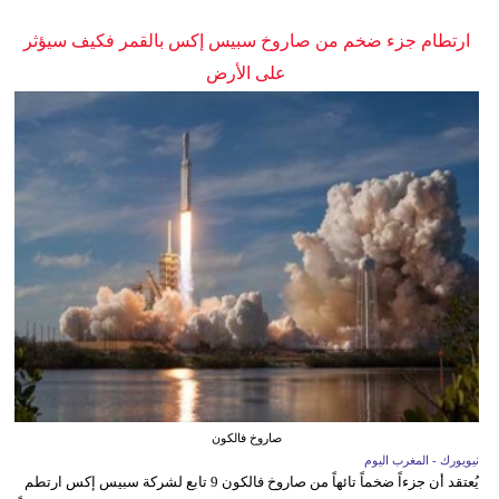
ارتطام جزء ضخم من صاروخ سبيس إكس بالقمر فكيف سيؤثر
على الأرض
صاروخ فالكون
نيويورك - المغرب اليوم
يُعتقد أن جزءاً ضخماً تائهاً من صاروخ فالكون 9 تابع لشركة سبيس إكس ارتطم