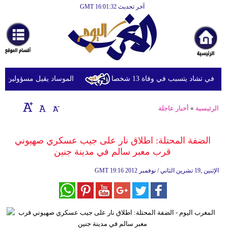
آخر تحديث GMT 16:01:32
الرئيسية
أخبارعاجلة
رياضة
ثقافة
ي تشاد يتسبب في وفاة 13 شخصا
الموساد يقيل مسؤولين بارزين
إقتصاد
الرئيسية
»
أخبار عاجلة
فن
وموسيقى
الضفة المحتلة: اطلاق نار على جيب عسكري صهيوني
قرب معبر سالم في مدينة جنين
أزياء
19:16 2012 الإثنين ,19 تشرين الثاني / نوفمبر
GMT
صحة
وتغذية
سياحة