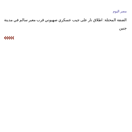
وسفر
مصر اليوم
ديكور
الضفة المحتلة: اطلاق نار على جيب عسكري صهيوني قرب معبر سالم في مدينة
جنين
أخبار
البرلمان
المغربي
إعلام
تعليم
مرأة
أزياء
إسلامية
علوم
وتكنولوجيا