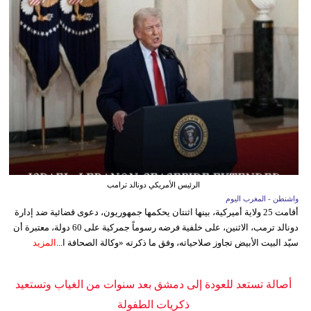
الرئيس الأمريكي دونالد ترامب
واشنطن - المغرب اليوم
أقامت 25 ولاية أميركية، بينها اثنتان يحكمها جمهوريون، دعوى قضائية ضد إدارة
دونالد ترمب، الاثنين، على خلفية فرضه رسوماً جمركية على 60 دولة، معتبرة أن
سيّد البيت الأبيض تجاوز صلاحياته، وفق ما ذكرته «وكالة الصحافة ا...
المزيد
أصالة تستعد للعودة إلى دمشق بعد سنوات من الغياب وتستعيد
ذكريات الطفولة