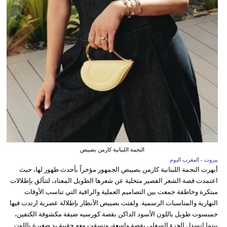
النجمة اللبنانية كارمن بصيبص
بيروت - المغرب اليوم
أبهرت النجمة اللبنانية كارمن بصيبص الجمهور مؤخراً بأحدث ظهور لها، حيث
اعتمدت قصة الشعر القصير متخلية عن شعرها الطويل المعتاد، لتتألق بإطلالات
مبتكرة وخاطفة جمعت بين التصاميم العملية والراقية التي تناسب الأوقات
النهارية والمناسبات الرسمية. ولفتت بصيبص الأنظار بإطلالة عصرية ارتدت فيها
جمبسوت طويل باللون الأسود الداكن بقصة كورسيه ضيقة مكشوفة الكتفين،
بينما انسدل الجزء السفلي بقصة واسعة، ونسقت معه حقيبة يد صغيرة باللون