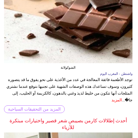
الشوكولاتة
واشنطن - المغرب اليوم
توجد الأطعمة فائقة المعالجة في عدد من الأغذية على نحو يفوق ما قد يتصوره
كثيرون، وسوف تساعدك هذه الوصفات الشهية على تجنبها.نتوقع عندما نشتري
المثلجات أنها تتكون من خليط لذيذ وغني بالدهون، كالكريمة أو الحليب، إلى
جا�...
المزيد
المزيد من التحقيقات السياحية
أحدث إطلالات كارمن بصيبص شعر قصير واختيارات مبتكرة
للأزياء