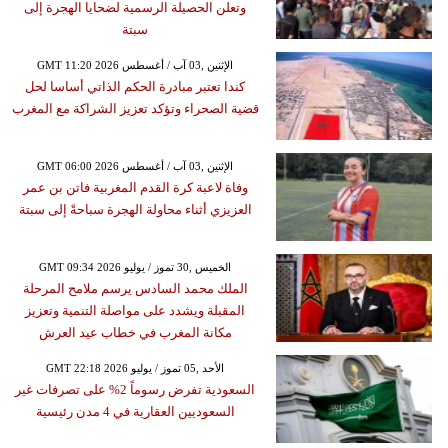
وتعلن الحصيلة الرسمية لضحايا الهجرة إلى
سبتة
GMT 11:20 2026 الإثنين ,03 آب / أغسطس
كندا تعتبر مبادرة الحكم الذاتي أساسا لحل
قضية الصحراء وتؤكد تعزيز الشراكة مع المغرب
GMT 06:00 2026 الإثنين ,03 آب / أغسطس
وفاة لاعبة كرة القدم المغربية فاتن بن عمر
العزيزي أثناء محاولة الهجرة سباحةً إلى سبتة
GMT 09:34 2026 الخميس ,30 تموز / يوليو
الملك محمد السادس يرسم ملامح المرحلة
المقبلة ويشدد على مواصلة التنمية وتعزيز
مكانة المغرب في خطاب عيد العرش
GMT 22:18 2026 الأحد ,05 تموز / يوليو
السعودية تفرض رسوماً 2% على تصرفات غير
السعوديين العقارية في 4 مدن رئيسية