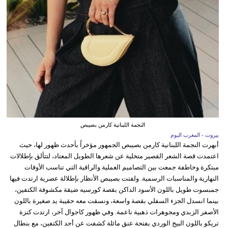
النجمة اللبنانية كارمن بصيبص
بيروت - المغرب اليوم
أبهرت النجمة اللبنانية كارمن بصيبص الجمهور مؤخراً بأحدث ظهور لها، حيث
اعتمدت قصة الشعر القصير متخلية عن شعرها الطويل المعتاد، لتتألق بإطلالات
مبتكرة وخاطفة جمعت بين التصاميم العملية والراقية التي تناسب الأوقات
النهارية والمناسبات الرسمية. ولفتت بصيبص الأنظار بإطلالة عصرية ارتدت فيها
جمبسوت طويل باللون الأسود الداكن بقصة كورسيه ضيقة مكشوفة الكتفين،
بينما انسدل الجزء السفلي بقصة واسعة، ونسقت معه حقيبة يد صغيرة باللون
الأصفر الزبدي ومجوهرات ذهبية ناعمة. وفي ظهور كاجوال آخر، ارتدت كنزة
تريكو باللون البيج الوردي بفتحة عنق مائلة كشفت عن أحد الكتفين، مع بنطال