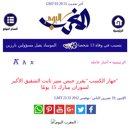
آخر تحديث GMT 03:29:51
الرئيسية
أخبارعاجلة
رياضة
ثقافة
سبب في وفاة 13 شخصا
الموساد يقيل مسؤولين بارزين بعد تع
إقتصاد
الرئيسية
»
أخبار عاجلة
فن
وموسيقى
"جهاز الكسب "يقرر حبس منير ثابت الشقيق الأكبر
لسوزان مبارك 15 يومًا
أزياء
23:33 2012 الإثنين ,19 تشرين الثاني / نوفمبر
GMT
صحة
وتغذية
سياحة