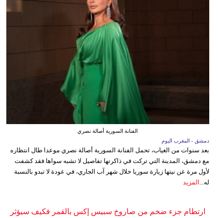
الفنانة السورية أصالة نصري
دمشق - المغرب اليوم
بعد سنوات من الغياب، تحمل الفنانة السورية أصالة نصري موعدا طال انتظاره
مع دمشق، المدينة التي تركت في ذاكرتها تفاصيل لا تشبه سواها.فقد كشفت
لأول مرة عن نيتها زيارة سوريا خلال شهر آب الجاري، في عودة لا تبدو بالنسبة
له...
المزيد
ارتطام جزء ضخم من صاروخ سبيس إكس بالقمر فكيف سيؤثر