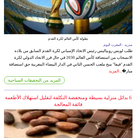
بطولة كأس العالم لكرة القدم
مدريد - المغرب اليوم
طلب لويس روبياليس رئيس الاتحاد الإسباني لكرة القدم السابق من بلاده
الانسحاب من استضافة كأس العالم 2030 في حال قرر الاتحاد الدولي لكرة
القدم "فيفا" منح ملعب الحسن الثاني في الدار البيضاء المغربية حق استضافة
مبار�...
المزيد
المزيد من التحقيقات السياحية
6 بدائل منزلية بسيطة ومنخفضة التكلفة لتقليل استهلاك الأطعمة
فائقة المعالجة