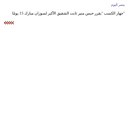
وسفر
مصر اليوم
"جهاز الكسب "يقرر حبس منير ثابت الشقيق الأكبر لسوزان مبارك 15 يومًا
ديكور
أخبار
البرلمان
المغربي
إعلام
تعليم
مرأة
أزياء
إسلامية
علوم
وتكنولوجيا