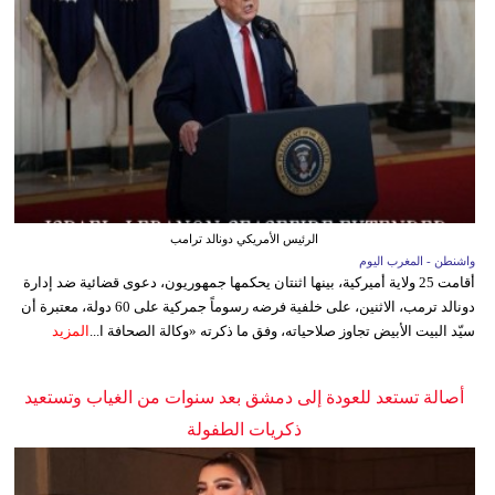
الرئيس الأمريكي دونالد ترامب
واشنطن - المغرب اليوم
أقامت 25 ولاية أميركية، بينها اثنتان يحكمها جمهوريون، دعوى قضائية ضد إدارة
دونالد ترمب، الاثنين، على خلفية فرضه رسوماً جمركية على 60 دولة، معتبرة أن
سيّد البيت الأبيض تجاوز صلاحياته، وفق ما ذكرته «وكالة الصحافة ا...
المزيد
أصالة تستعد للعودة إلى دمشق بعد سنوات من الغياب وتستعيد
ذكريات الطفولة