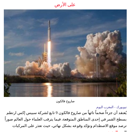
على الأرض
صاروخ فالكون
نيويورك - المغرب اليوم
يُعتقد أن جزءاً ضخماً تائهاً من صاروخ فالكون 9 تابع لشركة سبيس إكس ارتطم
بسطح القمر في إحدى المناطق المتوقعة، فيما يترقب العلماء حول العالم صوراً
ترصد موقع الاصطدام وتؤكد وقوعه بشكل نهائي، حيث تعذر على المركبات