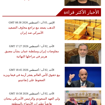
الأخبار الأكثر قراءة
GMT 08:38 2026 الإثنين ,03 آب / أغسطس
الذهب يصعد مع تراجع مخاوف التصعيد
الأميركي ضد إيران
GMT 17:27 2026 الأحد ,02 آب / أغسطس
مفاوضات إيران وسلطنة عمان بشأن مضيق
هرمز في مراحلها النهائية
GMT 18:45 2026 الأحد ,02 آب / أغسطس
بيع حقوق كأس العالم يفجر أزمة في فيفا ويزيد
الضغوط على إنفانتينو
GMT 10:58 2026 الأحد ,02 آب / أغسطس
ولي العهد السعودي والرئيس الأمريكي يبحثان
هاتفياً تطورات الأوضاع بالمنطقة