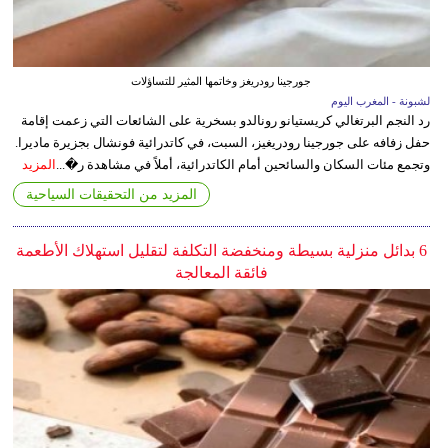
جورجينا رودريغز وخاتمها المثير للتساؤلات
لشبونة - المغرب اليوم
رد النجم البرتغالي كريستيانو رونالدو بسخرية على الشائعات التي زعمت إقامة
حفل زفافه على جورجينا رودريغيز، السبت، في كاتدرائية فونشال بجزيرة ماديرا.
وتجمع مئات السكان والسائحين أمام الكاتدرائية، أملاً في مشاهدة ر�...
المزيد
المزيد من التحقيقات السياحية
6 بدائل منزلية بسيطة ومنخفضة التكلفة لتقليل استهلاك الأطعمة
فائقة المعالجة