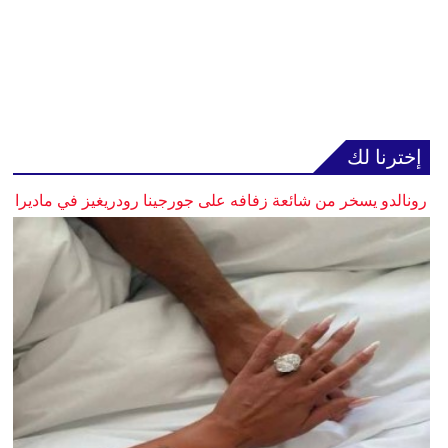
إخترنا لك
رونالدو يسخر من شائعة زفافه على جورجينا رودريغيز في ماديرا