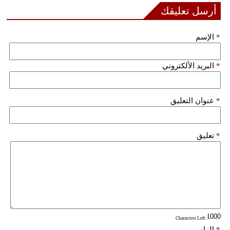
أرسل تعليقك
بيئة
*
الإسم
مدوَّنات
*
البريد الألكتروني
أبراج
فيديو
*
عنوان التعليق
سيارات
*
تعليق
: Characters Left
*
إلزامي