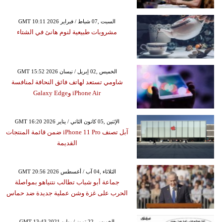
GMT 10:11 2026 السبت ,07 شباط / فبراير
مشروبات طبيعية لنوم هانئ في الشتاء
GMT 15:52 2026 الخميس ,02 إبريل / نيسان
شاومي تستعد لهاتف فائق النحافة لمنافسة
iPhone Air وGalaxy Edge
GMT 16:20 2026 الإثنين ,05 كانون الثاني / يناير
آبل تصنف iPhone 11 Pro ضمن قائمة المنتجات
القديمة
GMT 20:56 2026 الثلاثاء ,04 آب / أغسطس
جماعة أبو شباب تطالب نتنياهو بمواصلة
الحرب على غزة وشن عملية جديدة ضد حماس
GMT 13:43 2021 الخميس ,22 تموز / يوليو