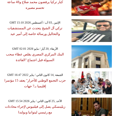
كبار تركيا يرفضون محمد صلاح و48 ساعة
تحسم مصيره
GMT 15:10 2026 الإثنين ,03 آب / أغسطس
تركي آل الشيخ يتحدث عن المستشفيات
والتحاليل ورسالة خاصة إلى أمير عيد
GMT 02:01 2026 الأربعاء ,20 أيار / مايو
البنك المركزي المصري يقلص عطاء سحب
السيولة قبل اجتماع "الفائدة
GMT 16:47 2022 الجمعة ,14 كانون الثاني / يناير
حزب التجمع الوطني للأحرار" يعقد 15 مؤتمرا
إقليميا بـ7 جهات
GMT 15:54 2026 الأحد ,25 كانون الثاني / يناير
زيلينسكي يصل إلى فيلنيوس لإجراء محادثات
مع رئيسي ليتوانيا وبولندا