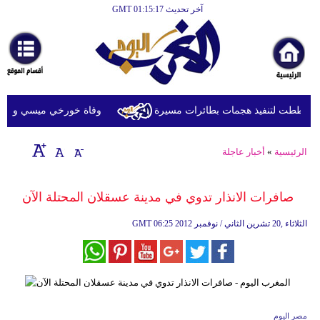
آخر تحديث GMT 01:15:17
الرئيسية
أخبارعاجلة
رياضة
ثقافة
خططت لتنفيذ هجمات بطائرات مسيرة
وفاة خورخي ميسي والد النج
إقتصاد
الرئيسية
»
أخبار عاجلة
فن
وموسيقى
صافرات الانذار تدوي في مدينة عسقلان المحتلة الآن
أزياء
06:25 2012 الثلاثاء ,20 تشرين الثاني / نوفمبر
GMT
صحة
وتغذية
سياحة
مصر اليوم