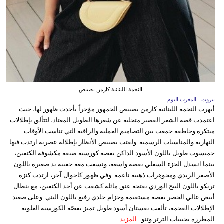
النجمة اللبنانية كارمن بصيبص
بيروت - المغرب اليوم
أبهرت النجمة اللبنانية كارمن بصيبص الجمهور مؤخراً بأحدث ظهور لها، حيث
اعتمدت قصة الشعر القصير متخلية عن شعرها الطويل المعتاد، لتتألق بإطلالات
مبتكرة وخاطفة جمعت بين التصاميم العملية والراقية التي تناسب الأوقات
النهارية والمناسبات الرسمية. ولفتت بصيبص الأنظار بإطلالة عصرية ارتدت فيها
جمبسوت طويل باللون الأسود الداكن بقصة كورسيه ضيقة مكشوفة الكتفين،
بينما انسدل الجزء السفلي بقصة واسعة، ونسقت معه حقيبة يد صغيرة باللون
الأصفر الزبدي ومجوهرات ذهبية ناعمة. وفي ظهور كاجوال آخر، ارتدت كنزة
تريكو باللون البيج الوردي بفتحة عنق مائلة كشفت عن أحد الكتفين، مع بنطال
أبيض عالي الخصر بقصة مستقيمة وحزام جلدي رفيع باللون البني. وعلى صعيد
الإطلالات الفخمة، تألقت بفستان أسود طويل تميز بقصّة الكورسيه العلوية
المطرزة بحبيبات الترتر وتنو...
المزيد