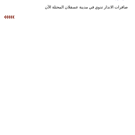
وسفر
صافرات الانذار تدوي في مدينة عسقلان المحتلة الآن
ديكور
أخبار
البرلمان
المغربي
إعلام
تعليم
مرأة
أزياء
إسلامية
علوم
وتكنولوجيا