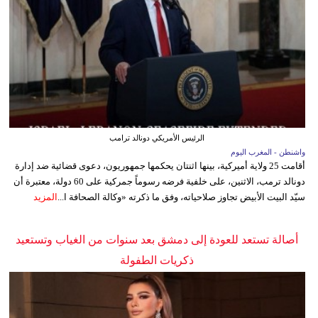
الرئيس الأمريكي دونالد ترامب
واشنطن - المغرب اليوم
أقامت 25 ولاية أميركية، بينها اثنتان يحكمها جمهوريون، دعوى قضائية ضد إدارة
دونالد ترمب، الاثنين، على خلفية فرضه رسوماً جمركية على 60 دولة، معتبرة أن
سيّد البيت الأبيض تجاوز صلاحياته، وفق ما ذكرته «وكالة الصحافة ا...
المزيد
أصالة تستعد للعودة إلى دمشق بعد سنوات من الغياب وتستعيد
ذكريات الطفولة