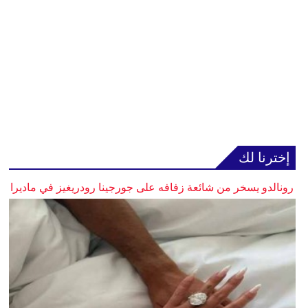
إخترنا لك
رونالدو يسخر من شائعة زفافه على جورجينا رودريغيز في ماديرا