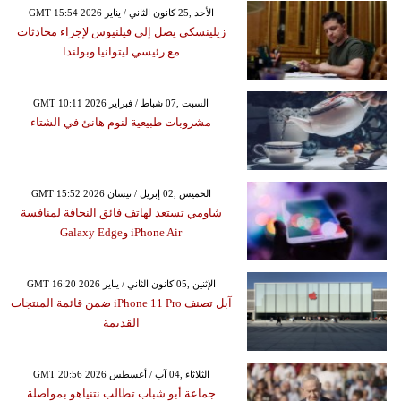
GMT 15:54 2026 الأحد ,25 كانون الثاني / يناير
زيلينسكي يصل إلى فيلنيوس لإجراء محادثات
مع رئيسي ليتوانيا وبولندا
GMT 10:11 2026 السبت ,07 شباط / فبراير
مشروبات طبيعية لنوم هانئ في الشتاء
GMT 15:52 2026 الخميس ,02 إبريل / نيسان
شاومي تستعد لهاتف فائق النحافة لمنافسة
iPhone Air وGalaxy Edge
GMT 16:20 2026 الإثنين ,05 كانون الثاني / يناير
آبل تصنف iPhone 11 Pro ضمن قائمة المنتجات
القديمة
GMT 20:56 2026 الثلاثاء ,04 آب / أغسطس
جماعة أبو شباب تطالب نتنياهو بمواصلة