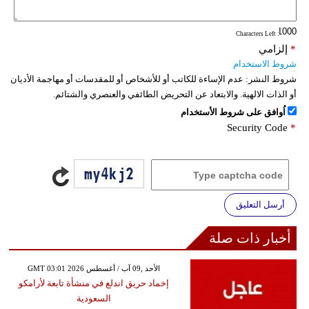
: Characters Left
*
إلزامي
شروط الاستخدام
شروط النشر:
عدم الإساءة للكاتب أو للأشخاص أو للمقدسات أو مهاجمة الأديان
أو الذات الالهية. والابتعاد عن التحريض الطائفي والعنصري والشتائم.
اُوافق على شروط الأستخدام
Security Code
*
أرسل التعليق
أخبار ذات صلة
GMT 03:01 2026 الأحد ,09 آب / أغسطس
إخماد حريق اندلع في منشأة تابعة لأرامكو
السعودية