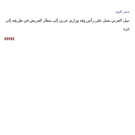
وسفر
مصر اليوم
ديكور
نبيل العربي يصل على رأس وفد وزاري عربي إلى مطار العريش في طريقه إلى
غزة
أخبار
البرلمان
المغربي
إعلام
تعليم
مرأة
أزياء
إسلامية
علوم
وتكنولوجيا