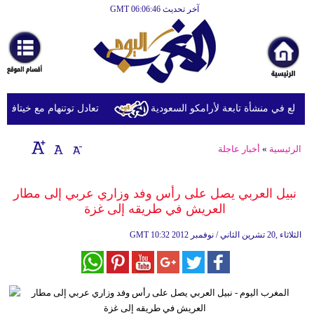
آخر تحديث GMT 06:06:46
الرئيسية
أخبارعاجلة
رياضة
ثقافة
دلع في منشأة تابعة لأرامكو السعودية
تعادل توتنهام مع خيتافي وديّا
إقتصاد
الرئيسية
»
أخبار عاجلة
فن
وموسيقى
نبيل العربي يصل على رأس وفد وزاري عربي إلى مطار
العريش في طريقه إلى غزة
أزياء
10:32 2012 الثلاثاء ,20 تشرين الثاني / نوفمبر
GMT
صحة
وتغذية
سياحة