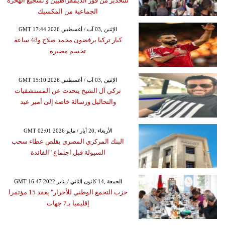
للتحذير من فوز الديمقراطيين و تشجيع الهحرة
الجماعية من المكسيك
GMT 17:44 2026 الإثنين ,03 آب / أغسطس
كبار تركيا يرفضون محمد صلاح و48 ساعة
تحسم مصيره
GMT 15:10 2026 الإثنين ,03 آب / أغسطس
تركي آل الشيخ يتحدث عن المستشفيات
والتحاليل ورسالة خاصة إلى أمير عيد
GMT 02:01 2026 الأربعاء ,20 أيار / مايو
البنك المركزي المصري يقلص عطاء سحب
السيولة قبل اجتماع "الفائدة
GMT 16:47 2022 الجمعة ,14 كانون الثاني / يناير
حزب التجمع الوطني للأحرار" يعقد 15 مؤتمرا
إقليميا بـ7 جهات