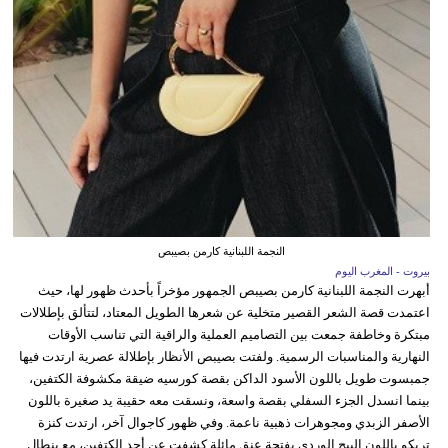
النجمة اللبنانية كارمن بصيبص
بيروت - المغرب اليوم
أبهرت النجمة اللبنانية كارمن بصيبص الجمهور مؤخراً بأحدث ظهور لها، حيث
اعتمدت قصة الشعر القصير متخلية عن شعرها الطويل المعتاد، لتتألق بإطلالات
مبتكرة وخاطفة جمعت بين التصاميم العملية والراقية التي تناسب الأوقات
النهارية والمناسبات الرسمية. ولفتت بصيبص الأنظار بإطلالة عصرية ارتدت فيها
جمبسوت طويل باللون الأسود الداكن بقصة كورسيه ضيقة مكشوفة الكتفين،
بينما انسدل الجزء السفلي بقصة واسعة، ونسقت معه حقيبة يد صغيرة باللون
الأصفر الزبدي ومجوهرات ذهبية ناعمة. وفي ظهور كاجوال آخر، ارتدت كنزة
تريكو باللون البيج الوردي بفتحة عنق مائلة كشفت عن أحد الكتفين، مع بنطال