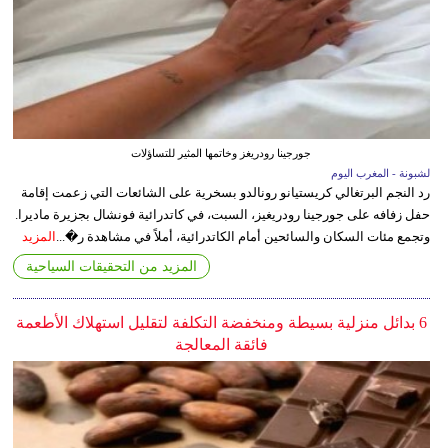
جورجينا رودريغز وخاتمها المثير للتساؤلات
لشبونة - المغرب اليوم
رد النجم البرتغالي كريستيانو رونالدو بسخرية على الشائعات التي زعمت إقامة
حفل زفافه على جورجينا رودريغيز، السبت، في كاتدرائية فونشال بجزيرة ماديرا.
وتجمع مئات السكان والسائحين أمام الكاتدرائية، أملاً في مشاهدة ر�...
المزيد
المزيد من التحقيقات السياحية
6 بدائل منزلية بسيطة ومنخفضة التكلفة لتقليل استهلاك الأطعمة
فائقة المعالجة