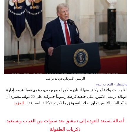
الرئيس الأمريكي دونالد ترامب
واشنطن - المغرب اليوم
أقامت 25 ولاية أميركية، بينها اثنتان يحكمها جمهوريون، دعوى قضائية ضد إدارة
دونالد ترمب، الاثنين، على خلفية فرضه رسوماً جمركية على 60 دولة، معتبرة أن
سيّد البيت الأبيض تجاوز صلاحياته، وفق ما ذكرته «وكالة الصحافة ا...
المزيد
أصالة تستعد للعودة إلى دمشق بعد سنوات من الغياب وتستعيد
ذكريات الطفولة