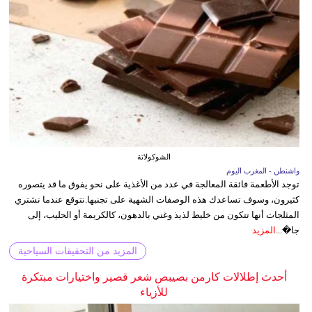
الشوكولاتة
واشنطن - المغرب اليوم
توجد الأطعمة فائقة المعالجة في عدد من الأغذية على نحو يفوق ما قد يتصوره
كثيرون، وسوف تساعدك هذه الوصفات الشهية على تجنبها.نتوقع عندما نشتري
المثلجات أنها تتكون من خليط لذيذ وغني بالدهون، كالكريمة أو الحليب، إلى
جا�...
المزيد
المزيد من التحقيقات السياحية
أحدث إطلالات كارمن بصيبص شعر قصير واختيارات مبتكرة
للأزياء