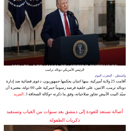
الرئيس الأمريكي دونالد ترامب
واشنطن - المغرب اليوم
أقامت 25 ولاية أميركية، بينها اثنتان يحكمها جمهوريون، دعوى قضائية ضد إدارة
دونالد ترمب، الاثنين، على خلفية فرضه رسوماً جمركية على 60 دولة، معتبرة أن
سيّد البيت الأبيض تجاوز صلاحياته، وفق ما ذكرته «وكالة الصحافة ا...
المزيد
أصالة تستعد للعودة إلى دمشق بعد سنوات من الغياب وتستعيد
ذكريات الطفولة