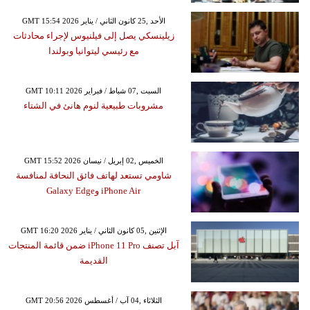
GMT 15:54 2026 الأحد ,25 كانون الثاني / يناير
زيلينسكي يصل إلى فيلنيوس لإجراء محادثات
مع رئيسي ليتوانيا وبولندا
GMT 10:11 2026 السبت ,07 شباط / فبراير
مشروبات طبيعية لنوم هانئ في الشتاء
GMT 15:52 2026 الخميس ,02 إبريل / نيسان
شاومي تستعد لهاتف فائق النحافة لمنافسة
iPhone Air وGalaxy Edge
GMT 16:20 2026 الإثنين ,05 كانون الثاني / يناير
آبل تصنف iPhone 11 Pro ضمن قائمة المنتجات
القديمة
GMT 20:56 2026 الثلاثاء ,04 آب / أغسطس