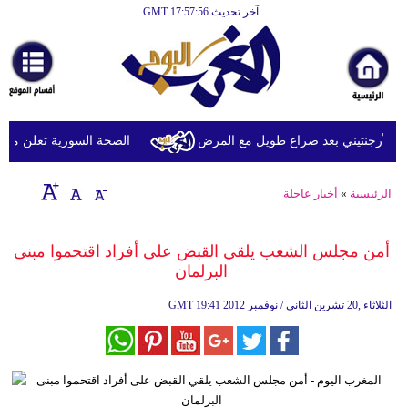
آخر تحديث GMT 17:57:56
الرئيسية
أخبارعاجلة
رياضة
ثقافة
لأرجنتيني بعد صراع طويل مع المرض
الصحة السورية تعلن مقتل شخصين وإصابة 13 
إقتصاد
الرئيسية
»
أخبار عاجلة
فن
وموسيقى
أمن مجلس الشعب يلقي القبض على أفراد اقتحموا مبنى
البرلمان
أزياء
19:41 2012 الثلاثاء ,20 تشرين الثاني / نوفمبر
GMT
صحة
وتغذية
سياحة