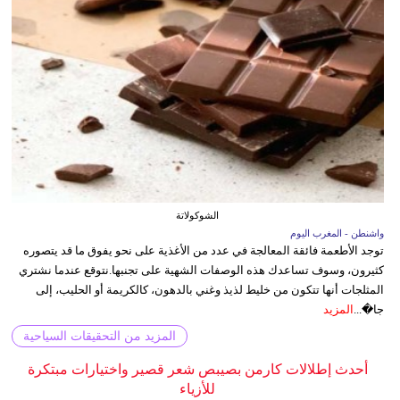
الشوكولاتة
واشنطن - المغرب اليوم
توجد الأطعمة فائقة المعالجة في عدد من الأغذية على نحو يفوق ما قد يتصوره
كثيرون، وسوف تساعدك هذه الوصفات الشهية على تجنبها.نتوقع عندما نشتري
المثلجات أنها تتكون من خليط لذيذ وغني بالدهون، كالكريمة أو الحليب، إلى
جا�...
المزيد
المزيد من التحقيقات السياحية
أحدث إطلالات كارمن بصيبص شعر قصير واختيارات مبتكرة
للأزياء