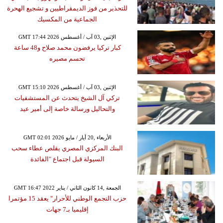
للتحذير من فوز الديمقراطيين و تشجيع الهحرة
الجماعية من المكسيك
GMT 17:44 2026 الإثنين ,03 آب / أغسطس
كبار تركيا يرفضون محمد صلاح و48 ساعة
تحسم مصيره
GMT 15:10 2026 الإثنين ,03 آب / أغسطس
تركي آل الشيخ يتحدث عن المستشفيات
والتحاليل ورسالة خاصة إلى أمير عيد
GMT 02:01 2026 الأربعاء ,20 أيار / مايو
البنك المركزي المصري يقلص عطاء سحب
السيولة قبل اجتماع "الفائدة
GMT 16:47 2022 الجمعة ,14 كانون الثاني / يناير
حزب التجمع الوطني للأحرار" يعقد 15 مؤتمرا
إقليميا بـ7 جهات