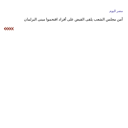
وسفر
مصر اليوم
ديكور
أمن مجلس الشعب يلقى القبض على أفراد اقتحموا مبنى البرلمان
أخبار
البرلمان
المغربي
إعلام
تعليم
مرأة
أزياء
إسلامية
علوم
وتكنولوجيا