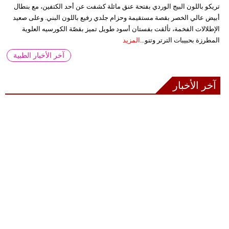
تريكو باللون البيج الوردي بفتحة عنق مائلة كشفت عن أحد الكتفين، مع بنطال
أبيض عالي الخصر بقصة مستقيمة وحزام جلدي رفيع باللون البني. وعلى صعيد
الإطلالات الفخمة، تألقت بفستان أسود طويل تميز بقصّة الكورسيه العلوية
المطرزة بحبيبات الترتر وتنو...
المزيد
آخر الأخبار الطبية
آخر الأخبار