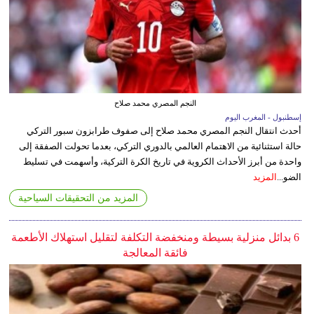
النجم المصري محمد صلاح
إسطنبول - المغرب اليوم
أحدث انتقال النجم المصري محمد صلاح إلى صفوف طرابزون سبور التركي
حالة استثنائية من الاهتمام العالمي بالدوري التركي، بعدما تحولت الصفقة إلى
واحدة من أبرز الأحداث الكروية في تاريخ الكرة التركية، وأسهمت في تسليط
الضو...
المزيد
المزيد من التحقيقات السياحية
6 بدائل منزلية بسيطة ومنخفضة التكلفة لتقليل استهلاك الأطعمة
فائقة المعالجة