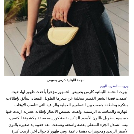
النجمة اللبنانية كارمن بصيبص
بيروت - المغرب اليوم
أبهرت النجمة اللبنانية كارمن بصيبص الجمهور مؤخراً بأحدث ظهور لها، حيث
اعتمدت قصة الشعر القصير متخلية عن شعرها الطويل المعتاد، لتتألق بإطلالات
مبتكرة وخاطفة جمعت بين التصاميم العملية والراقية التي تناسب الأوقات
النهارية والمناسبات الرسمية. ولفتت بصيبص الأنظار بإطلالة عصرية ارتدت فيها
جمبسوت طويل باللون الأسود الداكن بقصة كورسيه ضيقة مكشوفة الكتفين،
بينما انسدل الجزء السفلي بقصة واسعة، ونسقت معه حقيبة يد صغيرة باللون
الأصفر الزبدي ومجوهرات ذهبية ناعمة. وفي ظهور كاجوال آخر، ارتدت كنزة