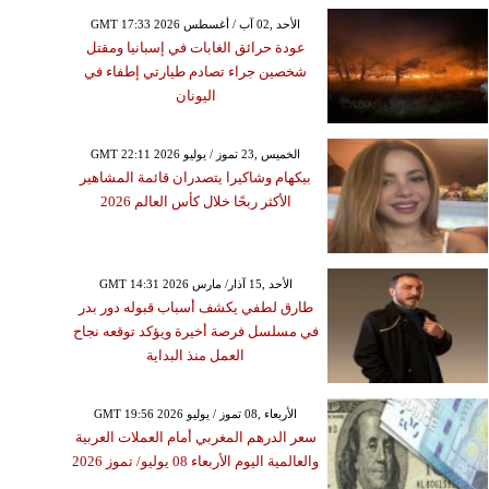
GMT 17:33 2026 الأحد ,02 آب / أغسطس
عودة حرائق الغابات في إسبانيا ومقتل
شخصين جراء تصادم طيارتي إطفاء في
اليونان
GMT 22:11 2026 الخميس ,23 تموز / يوليو
بيكهام وشاكيرا يتصدران قائمة المشاهير
الأكثر ربحًا خلال كأس العالم 2026
GMT 14:31 2026 الأحد ,15 آذار/ مارس
طارق لطفي يكشف أسباب قبوله دور بدر
في مسلسل فرصة أخيرة ويؤكد توقعه نجاح
العمل منذ البداية
GMT 19:56 2026 الأربعاء ,08 تموز / يوليو
سعر الدرهم المغربي أمام العملات العربية
والعالمية اليوم الأربعاء 08 يوليو/ تموز 2026