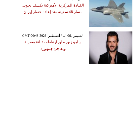
صوره من إنستغرام
القيادة المركزية الأميركية تكشف تحويل
مسار 48 سفينة منذ إعادة حصار إيران
GMT 00:48 2026 الخميس ,06 آب / أغسطس
سامو زين يعلن ارتباطه بفنانة مصرية
ويفاجئ جمهوره