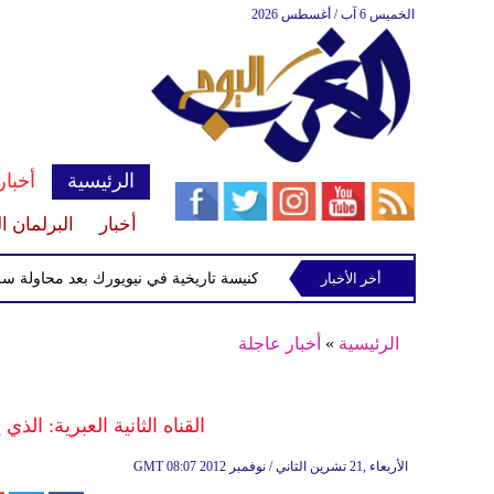
الخميس 6 آب / أغسطس 2026
الرئيسية
أخبار
أخبار
البرلمان ا
أخر الأخبار
القبض على متهم بإحراق كنيسة تاريخية في نيويورك بعد محاولة سرقة شط
الرئيسية
»
أخبار عاجلة
القناه الثانية العبرية: الذ
08:07 2012 الأربعاء ,21 تشرين الثاني / نوفمبر
GMT