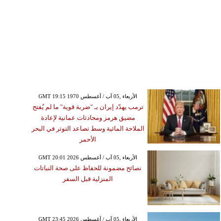
GMT 19:15 1970 الأربعاء ,05 آب / أغسطس
ترمب يهدّد إيران بـ "ضربة قوية" ما لم يُفتح
مضيق هرمز ومحادثات عمانية لإعادة
الملاحة المائية وسط تصاعد التوتر في البحر
الأحمر
GMT 20:01 2026 الأربعاء ,05 آب / أغسطس
نصائح مضمونة للحفاظ على صحة النباتات
المنزلية قبل السفر
الخميس ,06 آب / أغسطس GMT 00:21
2026
يوس يثير الجدل بعد حذف
GMT 23:45 2026 الأربعاء ,05 آب / أغسطس