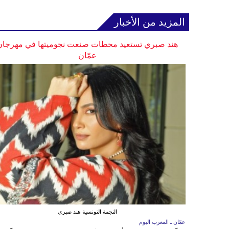
المزيد من الأخبار
هند صبري تستعيد محطات صنعت نجوميتها في مهرجان
عمّان
النجمة التونسية هند صبري
عمّان ـ المغرب اليوم