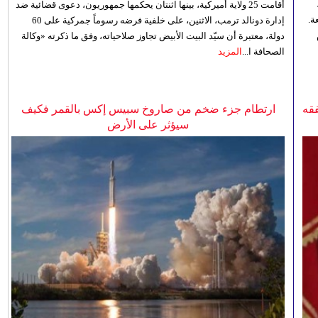
أقامت 25 ولاية أميركية، بينها اثنتان يحكمها جمهوريون، دعوى قضائية ضد
ة.
إدارة دونالد ترمب، الاثنين، على خلفية فرضه رسوماً جمركية على 60
دولة، معتبرة أن سيّد البيت الأبيض تجاوز صلاحياته، وفق ما ذكرته «وكالة
الصحافة ا...
المزيد
فقه
ارتطام جزء ضخم من صاروخ سبيس إكس بالقمر فكيف
سيؤثر على الأرض