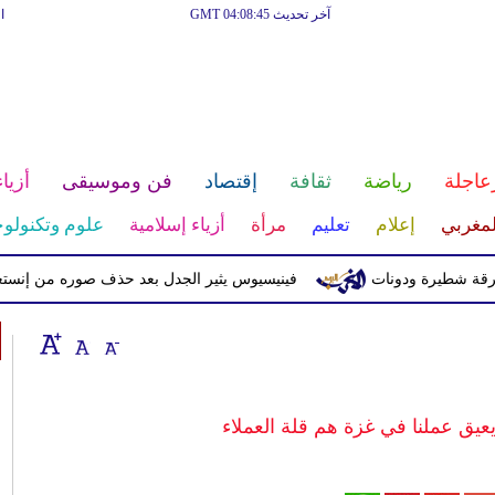
آخر تحديث GMT 04:08:45
ا
عاجلة
رياضة
ثقافة
إقتصاد
فن وموسيقى
أزياء
لمغربي
إعلام
تعليم
مرأة
أزياء إسلامية
علوم وتكنولوج
يرة ودونات
فينيسيوس يثير الجدل بعد حذف صوره من إنستغرام
ي يعيق عملنا في غزة هم قلة العملاء