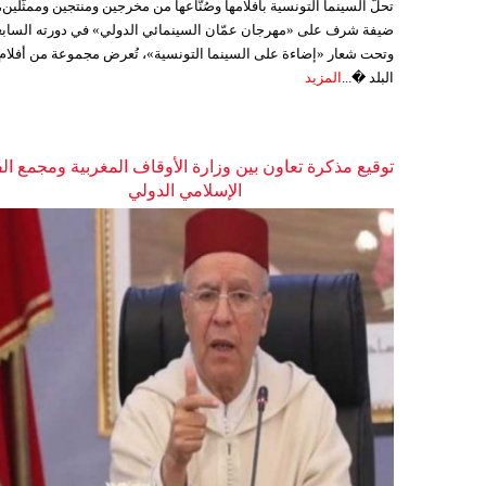
تحلّ السينما التونسية بأفلامها وصُنّاعها من مخرجين ومنتجين وممثّلين،
ضيفة شرف على «مهرجان عمّان السينمائي الدولي» في دورته السابع
وتحت شعار «إضاءة على السينما التونسية»، تُعرض مجموعة من أفلام
البلد �...
المزيد
توقيع مذكرة تعاون بين وزارة الأوقاف المغربية ومجمع ال
الإسلامي الدولي