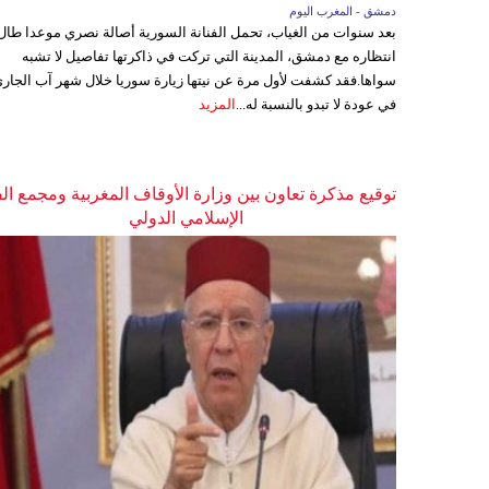
دمشق - المغرب اليوم
بعد سنوات من الغياب، تحمل الفنانة السورية أصالة نصري موعدا طال
انتظاره مع دمشق، المدينة التي تركت في ذاكرتها تفاصيل لا تشبه
سواها.فقد كشفت لأول مرة عن نيتها زيارة سوريا خلال شهر آب الجاري
في عودة لا تبدو بالنسبة له...
المزيد
توقيع مذكرة تعاون بين وزارة الأوقاف المغربية ومجمع ال
الإسلامي الدولي