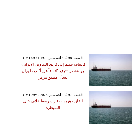
GMT 00:51 1970 السبت ,08 آب / أغسطس
قاليباف ينضم إلى فريق التفاوض الإيراني،
وواشنطن تتوقع "اتفاقاً قريباً" مع طهران
بشأن مضيق هرمز
GMT 20:42 2026 الجمعة ,07 آب / أغسطس
اتفاق «هرمز» يقترب وسط خلاف على
السيطرة
السبت ,08 آب / أغسطس GMT 01:32
2026
ط هجوم حوثي على سفينة