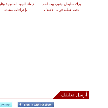
وسيا تستهدف
برك سليمان جنوب بيت لحم
لإلغاء القيود الحدودية وتل
الأسود ردا على
تحت حماية قوات الاحتلال
بإجراءات مضادة
جوم
أرسل تعليقك