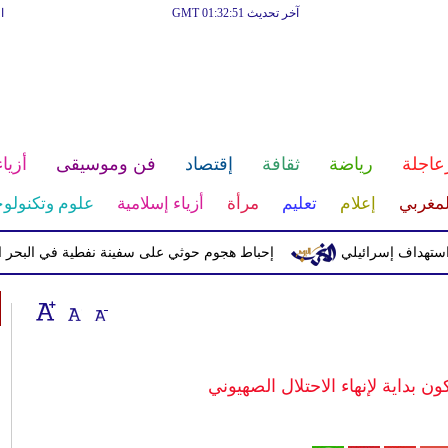
آخر تحديث GMT 01:32:51
ا
عاجلة
رياضة
ثقافة
إقتصاد
فن وموسيقى
أزياء
لمغربي
إعلام
تعليم
مرأة
أزياء إسلامية
علوم وتكنولوج
ف إسرائيلي
إحباط هجوم حوثي على سفينة نفطية في البحر الأحمر
ن بداية لإنهاء الاحتلال الصهيوني