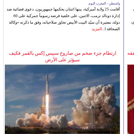
واشنطن - المغرب اليوم
أقامت 25 ولاية أميركية، بينها اثنتان يحكمها جمهوريون، دعوى قضائية ضد
إدارة دونالد ترمب، الاثنين، على خلفية فرضه رسوماً جمركية على 60
،
دولة، معتبرة أن سيّد البيت الأبيض تجاوز صلاحياته، وفق ما ذكرته «وكالة
الصحافة ا...
المزيد
فقه
ارتطام جزء ضخم من صاروخ سبيس إكس بالقمر فكيف
سيؤثر على الأرض