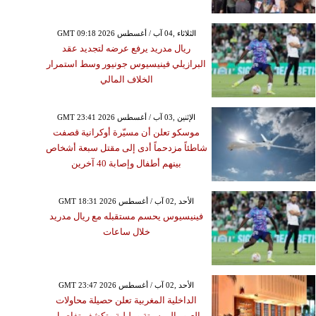
GMT 09:18 2026 الثلاثاء ,04 آب / أغسطس
ريال مدريد يرفع عرضه لتجديد عقد
البرازيلي فينيسيوس جونيور وسط استمرار
الخلاف المالي
GMT 23:41 2026 الإثنين ,03 آب / أغسطس
موسكو تعلن أن مسيّرة أوكرانية قصفت
شاطئاً مزدحماً أدى إلى مقتل سبعة أشخاص
بينهم أطفال وإصابة 40 آخرين
GMT 18:31 2026 الأحد ,02 آب / أغسطس
فينيسيوس يحسم مستقبله مع ريال مدريد
خلال ساعات
GMT 23:47 2026 الأحد ,02 آب / أغسطس
الداخلية المغربية تعلن حصيلة محاولات
العبور إلى سبتة ومليلية وتكشف تفاصيل