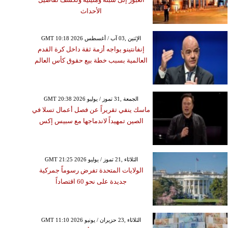
الأحداث
GMT 10:18 2026 الإثنين ,03 آب / أغسطس
إنفانتينو يواجه أزمة ثقة داخل كرة القدم
العالمية بسبب خطة بيع حقوق كأس العالم
GMT 20:38 2026 الجمعة ,31 تموز / يوليو
ماسك ينفي تقريراً عن فصل أعمال تسلا في
الصين تمهيداً لاندماجها مع سبيس إكس
GMT 21:25 2026 الثلاثاء ,21 تموز / يوليو
الولايات المتحدة تفرض رسوماً جمركية
جديدة على نحو 60 اقتصاداً
GMT 11:10 2026 الثلاثاء ,23 حزيران / يونيو