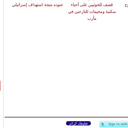
وح
قصف للحوثيين على أحياء
جنوده نتيجة استهداف إسرائيلي
ن
سكنية ومخيمات للنازحين في
مأرب
تعليقك كزائر