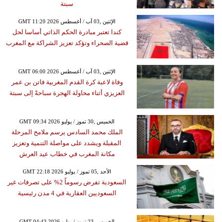
سبتة
GMT 11:20 2026 الإثنين ,03 آب / أغسطس
كندا تعتبر مبادرة الحكم الذاتي أساسا لحل
قضية الصحراء وتؤكد تعزيز الشراكة مع المغرب
GMT 06:00 2026 الإثنين ,03 آب / أغسطس
وفاة لاعبة كرة القدم المغربية فاتن بن عمر
العزيزي أثناء محاولة الهجرة سباحةً إلى سبتة
GMT 09:34 2026 الخميس ,30 تموز / يوليو
الملك محمد السادس يرسم ملامح المرحلة
المقبلة ويشدد على مواصلة التنمية وتعزيز
مكانة المغرب في خطاب عيد العرش
GMT 22:18 2026 الأحد ,05 تموز / يوليو
السعودية تفرض رسوماً 2% على تصرفات غير
السعوديين العقارية في 4 مدن رئيسية
GMT 04:43 2026 الخميس ,23 تموز / يوليو