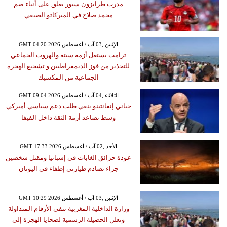
مدرب طرابزون سبور يعلق على أنباء ضم
محمد صلاح في الميركاتو الصيفي
GMT 04:20 2026 الإثنين ,03 آب / أغسطس
ترامب يستغل أزمة سبتة والهروب الجماعي
للتحذير من فوز الديمقراطيين و تشجيع الهحرة
الجماعية من المكسيك
GMT 09:04 2026 الثلاثاء ,04 آب / أغسطس
جياني إنفانتينو ينفي طلب دعم سياسي أميركي
وسط تصاعد أزمة الثقة داخل الفيفا
GMT 17:33 2026 الأحد ,02 آب / أغسطس
عودة حرائق الغابات في إسبانيا ومقتل شخصين
جراء تصادم طيارتي إطفاء في اليونان
GMT 10:29 2026 الإثنين ,03 آب / أغسطس
وزارة الداخلية المغربية تنفي الأرقام المتداولة
وتعلن الحصيلة الرسمية لضحايا الهجرة إلى