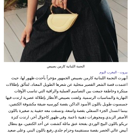
النجمة اللبنانية كارمن بصيبص
بيروت - المغرب اليوم
أبهرت النجمة اللبنانية كارمن بصيبص الجمهور مؤخراً بأحدث ظهور لها، حيث
اعتمدت قصة الشعر القصير متخلية عن شعرها الطويل المعتاد، لتتألق بإطلالات
مبتكرة وخاطفة جمعت بين التصاميم العملية والراقية التي تناسب الأوقات
النهارية والمناسبات الرسمية. ولفتت بصيبص الأنظار بإطلالة عصرية ارتدت فيها
جمبسوت طويل باللون الأسود الداكن بقصة كورسيه ضيقة مكشوفة الكتفين،
بينما انسدل الجزء السفلي بقصة واسعة، ونسقت معه حقيبة يد صغيرة باللون
الأصفر الزبدي ومجوهرات ذهبية ناعمة. وفي ظهور كاجوال آخر، ارتدت كنزة
تريكو باللون البيج الوردي بفتحة عنق مائلة كشفت عن أحد الكتفين، مع بنطال
أبيض عالي الخصر بقصة مستقيمة وحزام جلدي رفيع باللون البني. وعلى صعيد