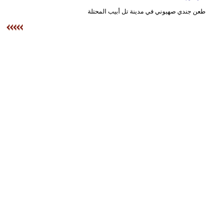
وسفر
طعن جندي صهيوني في مدينة تل أبيب المحتلة
ديكور
أخبار
البرلمان
المغربي
إعلام
تعليم
مرأة
أزياء
إسلامية
علوم
وتكنولوجيا