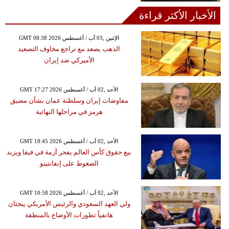
الأخبار الأكثر قراءة
GMT 08:38 2026 الإثنين ,03 آب / أغسطس
الذهب يصعد مع تراجع مخاوف التصعيد
الأميركي ضد إيران
GMT 17:27 2026 الأحد ,02 آب / أغسطس
مفاوضات إيران وسلطنة عمان بشأن مضيق
هرمز في مراحلها النهائية
GMT 18:45 2026 الأحد ,02 آب / أغسطس
بيع حقوق كأس العالم يفجر أزمة في فيفا ويزيد
الضغوط على إنفانتينو
GMT 10:58 2026 الأحد ,02 آب / أغسطس
ولي العهد السعودي والرئيس الأمريكي يبحثان
هاتفياً تطورات الأوضاع بالمنطقة