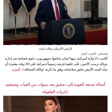
الرئيس الأمريكي دونالد ترامب
واشنطن - المغرب اليوم
أقامت 25 ولاية أميركية، بينها اثنتان يحكمها جمهوريون، دعوى قضائية ضد إدارة
دونالد ترمب، الاثنين، على خلفية فرضه رسوماً جمركية على 60 دولة، معتبرة أن
سيّد البيت الأبيض تجاوز صلاحياته، وفق ما ذكرته «وكالة الصحافة ا...
المزيد
أصالة تستعد للعودة إلى دمشق بعد سنوات من الغياب وتستعيد
ذكريات الطفولة