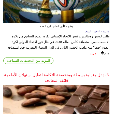
بطولة كأس العالم لكرة القدم
مدريد - المغرب اليوم
طلب لويس روبياليس رئيس الاتحاد الإسباني لكرة القدم السابق من بلاده
الانسحاب من استضافة كأس العالم 2030 في حال قرر الاتحاد الدولي لكرة
القدم "فيفا" منح ملعب الحسن الثاني في الدار البيضاء المغربية حق استضافة
مبار�...
المزيد
المزيد من التحقيقات السياحية
6 بدائل منزلية بسيطة ومنخفضة التكلفة لتقليل استهلاك الأطعمة
فائقة المعالجة