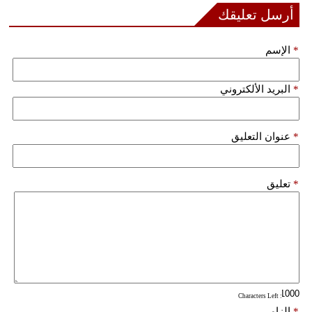
أرسل تعليقك
بيئة
*
الإسم
مدوَّنات
*
البريد الألكتروني
أبراج
فيديو
*
عنوان التعليق
سيارات
*
تعليق
: Characters Left
*
إلزامي