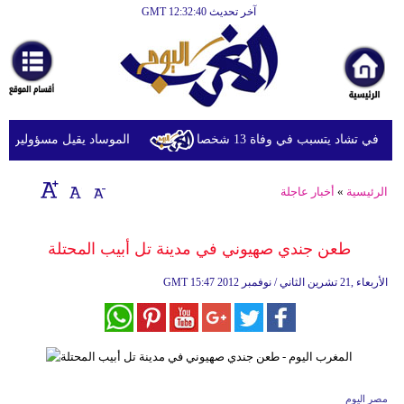
آخر تحديث GMT 12:32:40
الرئيسية
أخبارعاجلة
رياضة
ثقافة
في تشاد يتسبب في وفاة 13 شخصا
الموساد يقيل مسؤولين بارزي
إقتصاد
الرئيسية
»
أخبار عاجلة
فن
وموسيقى
طعن جندي صهيوني في مدينة تل أبيب المحتلة
أزياء
15:47 2012 الأربعاء ,21 تشرين الثاني / نوفمبر
GMT
صحة
وتغذية
سياحة
مصر اليوم