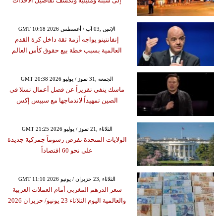
إلى سبتة ومليلية وتكشف تفاصيل الأحداث
GMT 10:18 2026 الإثنين ,03 آب / أغسطس
إنفانتينو يواجه أزمة ثقة داخل كرة القدم
العالمية بسبب خطة بيع حقوق كأس العالم
GMT 20:38 2026 الجمعة ,31 تموز / يوليو
ماسك ينفي تقريراً عن فصل أعمال تسلا في
الصين تمهيداً لاندماجها مع سبيس إكس
GMT 21:25 2026 الثلاثاء ,21 تموز / يوليو
الولايات المتحدة تفرض رسوماً جمركية جديدة
على نحو 60 اقتصاداً
GMT 11:10 2026 الثلاثاء ,23 حزيران / يونيو
سعر الدرهم المغربي أمام العملات العربية
والعالمية اليوم الثلاثاء 23 يونيو/ حزيران 2026