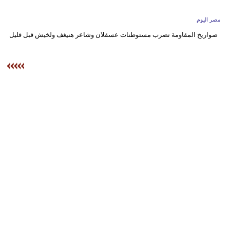
وسفر
مصر اليوم
ديكور
صواريخ المقاومة تضرب مستوطنات عسقلان وشاعر هنيغف ولخيش قبل قليل
أخبار
البرلمان
المغربي
إعلام
تعليم
مرأة
أزياء
إسلامية
علوم
وتكنولوجيا