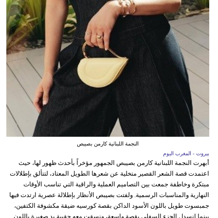
النجمة اللبنانية كارمن بصيبص
بيروت - المغرب اليوم
أبهرت النجمة اللبنانية كارمن بصيبص الجمهور مؤخراً بأحدث ظهور لها، حيث
اعتمدت قصة الشعر القصير متخلية عن شعرها الطويل المعتاد، لتتألق بإطلالات
مبتكرة وخاطفة جمعت بين التصاميم العملية والراقية التي تناسب الأوقات
النهارية والمناسبات الرسمية. ولفتت بصيبص الأنظار بإطلالة عصرية ارتدت فيها
جمبسوت طويل باللون الأسود الداكن بقصة كورسيه ضيقة مكشوفة الكتفين،
بينما انسدل الجزء السفلي بقصة واسعة، ونسقت معه حقيبة يد صغيرة باللون