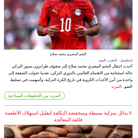
النجم المصري محمد صلاح
إسطنبول - المغرب اليوم
أحدث انتقال النجم المصري محمد صلاح إلى صفوف طرابزون سبور التركي
حالة استثنائية من الاهتمام العالمي بالدوري التركي، بعدما تحولت الصفقة إلى
واحدة من أبرز الأحداث الكروية في تاريخ الكرة التركية، وأسهمت في تسليط
الضو...
المزيد
المزيد من التحقيقات السياحية
6 بدائل منزلية بسيطة ومنخفضة التكلفة لتقليل استهلاك الأطعمة
فائقة المعالجة