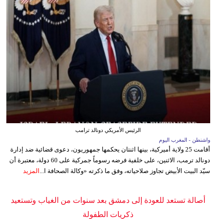
الرئيس الأمريكي دونالد ترامب
واشنطن - المغرب اليوم
أقامت 25 ولاية أميركية، بينها اثنتان يحكمها جمهوريون، دعوى قضائية ضد إدارة
دونالد ترمب، الاثنين، على خلفية فرضه رسوماً جمركية على 60 دولة، معتبرة أن
سيّد البيت الأبيض تجاوز صلاحياته، وفق ما ذكرته «وكالة الصحافة ا...
المزيد
أصالة تستعد للعودة إلى دمشق بعد سنوات من الغياب وتستعيد
ذكريات الطفولة