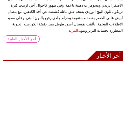
الأصفر الزبدي ومجوهرات ذهبية ناعمة. وفي ظهور كاجوال آخر، ارتدت كنزة
تريكو باللون البيج الوردي بفتحة عنق مائلة كشفت عن أحد الكتفين، مع بنطال
أبيض عالي الخصر بقصة مستقيمة وحزام جلدي رفيع باللون البني. وعلى صعيد
الإطلالات الفخمة، تألقت بفستان أسود طويل تميز بقصّة الكورسيه العلوية
المطرزة بحبيبات الترتر وتنو...
المزيد
آخر الأخبار الطبية
آخر الأخبار