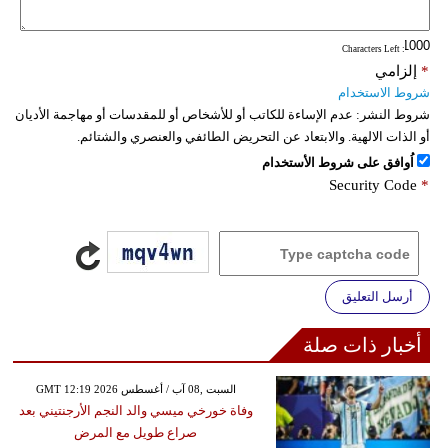
: Characters Left
*
إلزامي
شروط الاستخدام
شروط النشر:
عدم الإساءة للكاتب أو للأشخاص أو للمقدسات أو مهاجمة الأديان
أو الذات الالهية. والابتعاد عن التحريض الطائفي والعنصري والشتائم.
اُوافق على شروط الأستخدام
Security Code
*
أرسل التعليق
أخبار ذات صلة
GMT 12:19 2026 السبت ,08 آب / أغسطس
وفاة خورخي ميسي والد النجم الأرجنتيني بعد
صراع طويل مع المرض