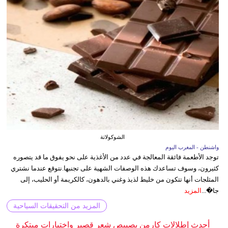
الشوكولاتة
واشنطن - المغرب اليوم
توجد الأطعمة فائقة المعالجة في عدد من الأغذية على نحو يفوق ما قد يتصوره
كثيرون، وسوف تساعدك هذه الوصفات الشهية على تجنبها.نتوقع عندما نشتري
المثلجات أنها تتكون من خليط لذيذ وغني بالدهون، كالكريمة أو الحليب، إلى
جا�...
المزيد
المزيد من التحقيقات السياحية
أحدث إطلالات كارمن بصيبص شعر قصير واختيارات مبتكرة