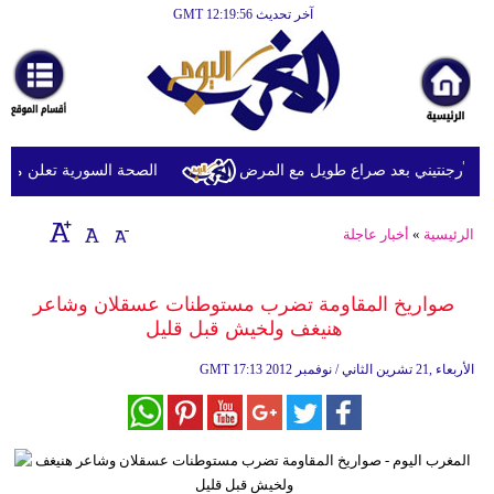
آخر تحديث GMT 12:19:56
الرئيسية
أخبارعاجلة
رياضة
ثقافة
لأرجنتيني بعد صراع طويل مع المرض
الصحة السورية تعلن مقتل شخصين وإصابة 13 
إقتصاد
الرئيسية
»
أخبار عاجلة
فن
وموسيقى
صواريخ المقاومة تضرب مستوطنات عسقلان وشاعر
هنيغف ولخيش قبل قليل
أزياء
17:13 2012 الأربعاء ,21 تشرين الثاني / نوفمبر
GMT
صحة
وتغذية
سياحة