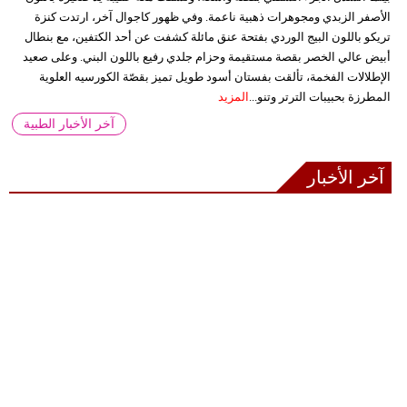
الأصفر الزبدي ومجوهرات ذهبية ناعمة. وفي ظهور كاجوال آخر، ارتدت كنزة
تريكو باللون البيج الوردي بفتحة عنق مائلة كشفت عن أحد الكتفين، مع بنطال
أبيض عالي الخصر بقصة مستقيمة وحزام جلدي رفيع باللون البني. وعلى صعيد
الإطلالات الفخمة، تألقت بفستان أسود طويل تميز بقصّة الكورسيه العلوية
المطرزة بحبيبات الترتر وتنو...
المزيد
آخر الأخبار الطبية
آخر الأخبار