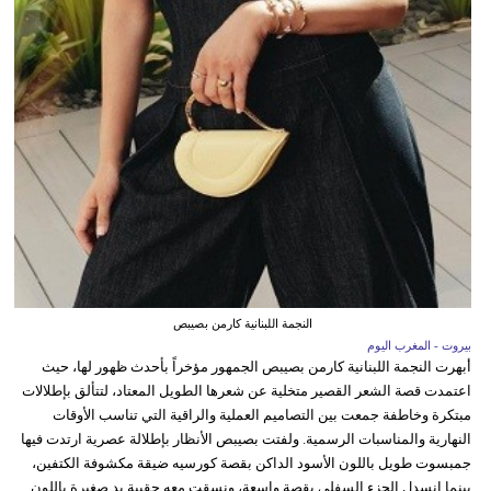
النجمة اللبنانية كارمن بصيبص
بيروت - المغرب اليوم
أبهرت النجمة اللبنانية كارمن بصيبص الجمهور مؤخراً بأحدث ظهور لها، حيث
اعتمدت قصة الشعر القصير متخلية عن شعرها الطويل المعتاد، لتتألق بإطلالات
مبتكرة وخاطفة جمعت بين التصاميم العملية والراقية التي تناسب الأوقات
النهارية والمناسبات الرسمية. ولفتت بصيبص الأنظار بإطلالة عصرية ارتدت فيها
جمبسوت طويل باللون الأسود الداكن بقصة كورسيه ضيقة مكشوفة الكتفين،
بينما انسدل الجزء السفلي بقصة واسعة، ونسقت معه حقيبة يد صغيرة باللون