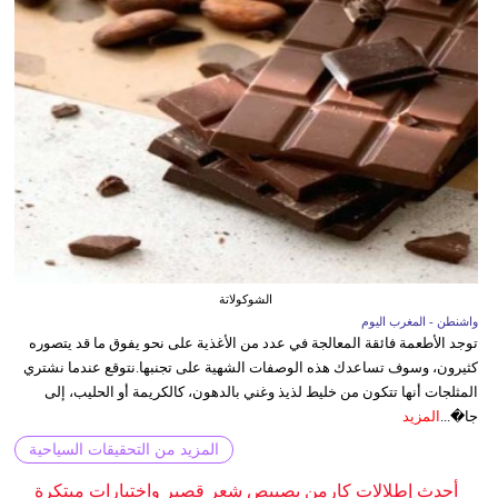
الشوكولاتة
واشنطن - المغرب اليوم
توجد الأطعمة فائقة المعالجة في عدد من الأغذية على نحو يفوق ما قد يتصوره
كثيرون، وسوف تساعدك هذه الوصفات الشهية على تجنبها.نتوقع عندما نشتري
المثلجات أنها تتكون من خليط لذيذ وغني بالدهون، كالكريمة أو الحليب، إلى
جا�...
المزيد
المزيد من التحقيقات السياحية
أحدث إطلالات كارمن بصيبص شعر قصير واختيارات مبتكرة