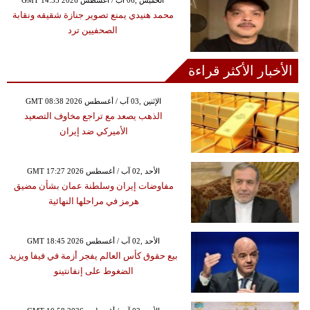
محمد هنيدي يمنع تصوير جنازة شقيقه ونقابة
الصحفيين ترد
الأخبار الأكثر قراءة
GMT 08:38 2026 الإثنين ,03 آب / أغسطس
الذهب يصعد مع تراجع مخاوف التصعيد
الأميركي ضد إيران
GMT 17:27 2026 الأحد ,02 آب / أغسطس
مفاوضات إيران وسلطنة عمان بشأن مضيق
هرمز في مراحلها النهائية
GMT 18:45 2026 الأحد ,02 آب / أغسطس
بيع حقوق كأس العالم يفجر أزمة في فيفا ويزيد
الضغوط على إنفانتينو