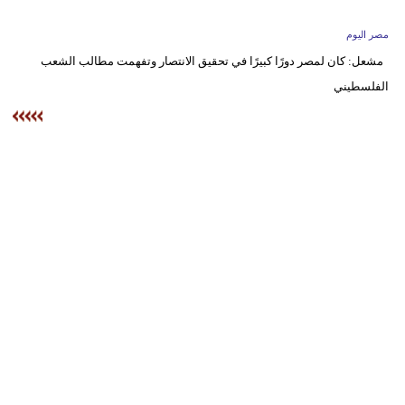
وسفر
مصر اليوم
ديكور
مشعل: كان لمصر دورًا كبيرًا في تحقيق الانتصار وتفهمت مطالب الشعب
الفلسطيني
أخبار
البرلمان
المغربي
إعلام
تعليم
مرأة
أزياء
إسلامية
علوم
وتكنولوجيا