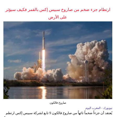
ارتطام جزء ضخم من صاروخ سبيس إكس بالقمر فكيف سيؤثر
على الأرض
صاروخ فالكون
نيويورك - المغرب اليوم
يُعتقد أن جزءاً ضخماً تائهاً من صاروخ فالكون 9 تابع لشركة سبيس إكس ارتطم