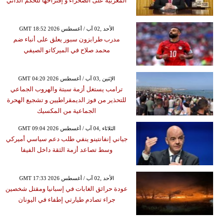
المغربية على الصحراء و إقتراحها للحكم الذاتي
GMT 18:52 2026 الأحد ,02 آب / أغسطس
مدرب طرابزون سبور يعلق على أنباء ضم
محمد صلاح في الميركاتو الصيفي
GMT 04:20 2026 الإثنين ,03 آب / أغسطس
ترامب يستغل أزمة سبتة والهروب الجماعي
للتحذير من فوز الديمقراطيين و تشجيع الهحرة
الجماعية من المكسيك
GMT 09:04 2026 الثلاثاء ,04 آب / أغسطس
جياني إنفانتينو ينفي طلب دعم سياسي أميركي
وسط تصاعد أزمة الثقة داخل الفيفا
GMT 17:33 2026 الأحد ,02 آب / أغسطس
عودة حرائق الغابات في إسبانيا ومقتل شخصين
جراء تصادم طيارتي إطفاء في اليونان