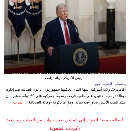
الرئيس الأمريكي دونالد ترامب
واشنطن - المغرب اليوم
أقامت 25 ولاية أميركية، بينها اثنتان يحكمها جمهوريون، دعوى قضائية ضد إدارة
دونالد ترمب، الاثنين، على خلفية فرضه رسوماً جمركية على 60 دولة، معتبرة أن
سيّد البيت الأبيض تجاوز صلاحياته، وفق ما ذكرته «وكالة الصحافة ا...
المزيد
أصالة تستعد للعودة إلى دمشق بعد سنوات من الغياب وتستعيد
ذكريات الطفولة