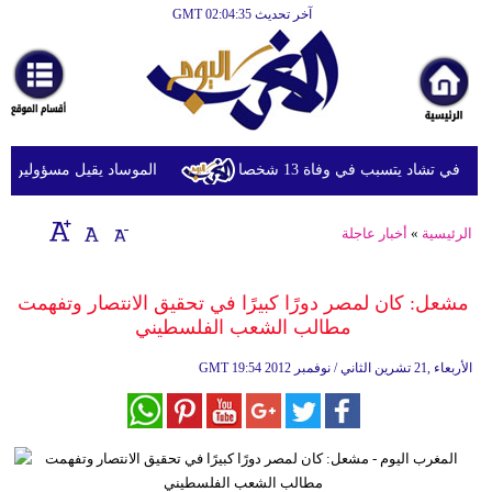
آخر تحديث GMT 02:04:35
الرئيسية
أخبارعاجلة
رياضة
ثقافة
ي تشاد يتسبب في وفاة 13 شخصا
الموساد يقيل مسؤولين بارزين
إقتصاد
الرئيسية
»
أخبار عاجلة
فن
وموسيقى
مشعل: كان لمصر دورًا كبيرًا في تحقيق الانتصار وتفهمت
مطالب الشعب الفلسطيني
أزياء
19:54 2012 الأربعاء ,21 تشرين الثاني / نوفمبر
GMT
صحة
وتغذية
سياحة