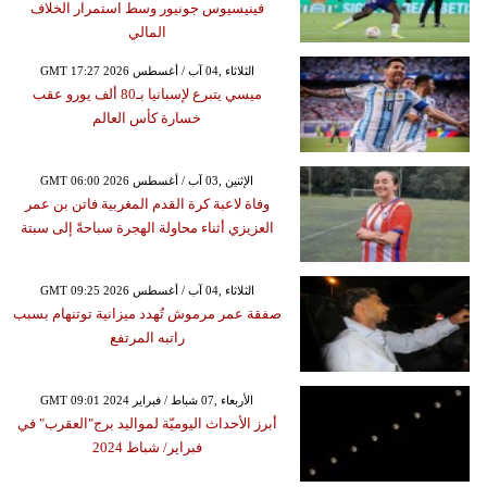
فينيسيوس جونيور وسط استمرار الخلاف
المالي
GMT 17:27 2026 الثلاثاء ,04 آب / أغسطس
ميسي يتبرع لإسبانيا بـ80 ألف يورو عقب
خسارة كأس العالم
GMT 06:00 2026 الإثنين ,03 آب / أغسطس
وفاة لاعبة كرة القدم المغربية فاتن بن عمر
العزيزي أثناء محاولة الهجرة سباحةً إلى سبتة
GMT 09:25 2026 الثلاثاء ,04 آب / أغسطس
صفقة عمر مرموش تُهدد ميزانية توتنهام بسبب
راتبه المرتفع
GMT 09:01 2024 الأربعاء ,07 شباط / فبراير
أبرز الأحداث اليوميّة لمواليد برج"العقرب" في
فبراير/ شباط 2024