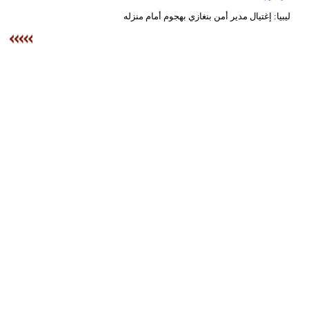
وسفر
ليبيا: إغتيال مدير أمن بنغازي بهجوم أمام منزله
ديكور
أخبار
البرلمان
المغربي
إعلام
تعليم
مرأة
أزياء
إسلامية
علوم
وتكنولوجيا