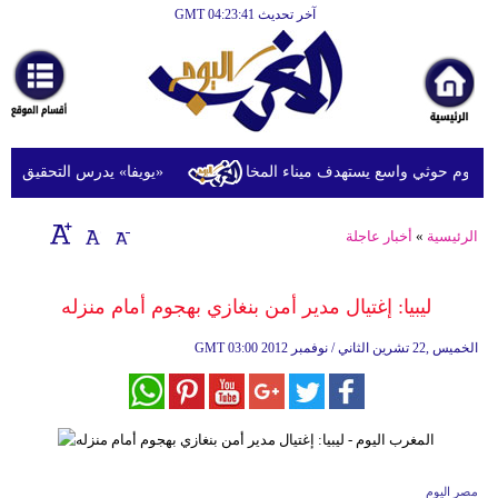
آخر تحديث GMT 04:23:41
الرئيسية
أخبارعاجلة
رياضة
ثقافة
وم حوثي واسع يستهدف ميناء المخا
«يويفا» يدرس التحقيق في اتها
إقتصاد
الرئيسية
»
أخبار عاجلة
فن
وموسيقى
ليبيا: إغتيال مدير أمن بنغازي بهجوم أمام منزله
أزياء
03:00 2012 الخميس ,22 تشرين الثاني / نوفمبر
GMT
صحة
وتغذية
سياحة
مصر اليوم