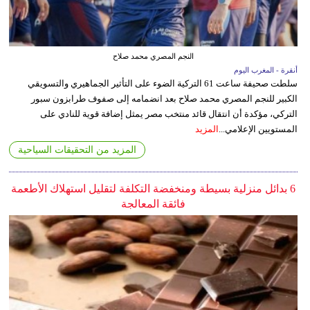
النجم المصري محمد صلاح
أنقرة - المغرب اليوم
سلطت صحيفة ساعت 61 التركية الضوء على التأثير الجماهيري والتسويقي
الكبير للنجم المصري محمد صلاح بعد انضمامه إلى صفوف طرابزون سبور
التركي، مؤكدة أن انتقال قائد منتخب مصر يمثل إضافة قوية للنادي على
المستويين الإعلامي...
المزيد
المزيد من التحقيقات السياحية
6 بدائل منزلية بسيطة ومنخفضة التكلفة لتقليل استهلاك الأطعمة
فائقة المعالجة