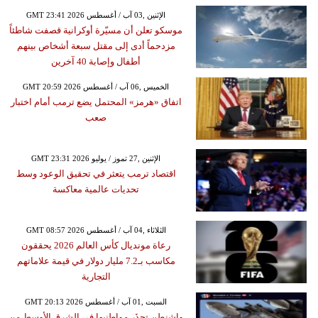
GMT 23:41 2026 الإثنين ,03 آب / أغسطس
موسكو تعلن أن مسيّرة أوكرانية قصفت شاطئاً
مزدحماً أدى إلى مقتل سبعة أشخاص بينهم
أطفال وإصابة 40 آخرين
GMT 20:59 2026 الخميس ,06 آب / أغسطس
اتفاق «هرمز» المحتمل يضع ترمب أمام اختبار
صعب
GMT 23:31 2026 الإثنين ,27 تموز / يوليو
اقتصاد ترمب يتعثر في تحقيق الوعود وسط
تحديات عالمية معاكسة
GMT 08:57 2026 الثلاثاء ,04 آب / أغسطس
رعاة مونديال كأس العالم 2026 يحققون
مكاسب بـ7.2 مليار دولار في قيمة علاماتهم
التجارية
GMT 20:13 2026 السبت ,01 آب / أغسطس
واشنطن تحذَر مواطنيها في الشرق الأوسط من