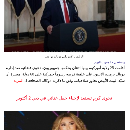
الرئيس الأمريكي دونالد ترامب
واشنطن - المغرب اليوم
أقامت 25 ولاية أميركية، بينها اثنتان يحكمها جمهوريون، دعوى قضائية ضد إدارة
دونالد ترمب، الاثنين، على خلفية فرضه رسوماً جمركية على 60 دولة، معتبرة أن
سيّد البيت الأبيض تجاوز صلاحياته، وفق ما ذكرته «وكالة الصحافة ا...
المزيد
نجوى كرم تستعد لإحياء حفل غنائي في دبي 2 أكتوبر