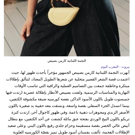
النجمة اللبنانية كارمن بصيبص
بيروت - المغرب اليوم
أبهرت النجمة اللبنانية كارمن بصيبص الجمهور مؤخراً بأحدث ظهور لها، حيث
اعتمدت قصة الشعر القصير متخلية عن شعرها الطويل المعتاد، لتتألق بإطلالات
مبتكرة وخاطفة جمعت بين التصاميم العملية والراقية التي تناسب الأوقات
النهارية والمناسبات الرسمية. ولفتت بصيبص الأنظار بإطلالة عصرية ارتدت فيها
جمبسوت طويل باللون الأسود الداكن بقصة كورسيه ضيقة مكشوفة الكتفين،
بينما انسدل الجزء السفلي بقصة واسعة، ونسقت معه حقيبة يد صغيرة باللون
الأصفر الزبدي ومجوهرات ذهبية ناعمة. وفي ظهور كاجوال آخر، ارتدت كنزة
تريكو باللون البيج الوردي بفتحة عنق مائلة كشفت عن أحد الكتفين، مع بنطال
أبيض عالي الخصر بقصة مستقيمة وحزام جلدي رفيع باللون البني. وعلى صعيد
الإطلالات الفخمة، تألقت بفستان أسود طويل تميز بقصّة الكورسيه العلوية