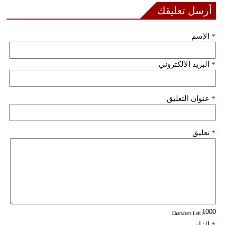
أرسل تعليقك
بيئة
*
الإسم
مدوَّنات
*
البريد الألكتروني
أبراج
فيديو
*
عنوان التعليق
سيارات
*
تعليق
: Characters Left
*
إلزامي