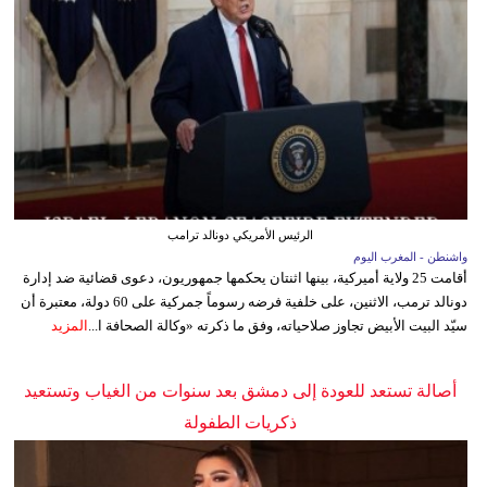
الرئيس الأمريكي دونالد ترامب
واشنطن - المغرب اليوم
أقامت 25 ولاية أميركية، بينها اثنتان يحكمها جمهوريون، دعوى قضائية ضد إدارة
دونالد ترمب، الاثنين، على خلفية فرضه رسوماً جمركية على 60 دولة، معتبرة أن
سيّد البيت الأبيض تجاوز صلاحياته، وفق ما ذكرته «وكالة الصحافة ا...
المزيد
أصالة تستعد للعودة إلى دمشق بعد سنوات من الغياب وتستعيد
ذكريات الطفولة