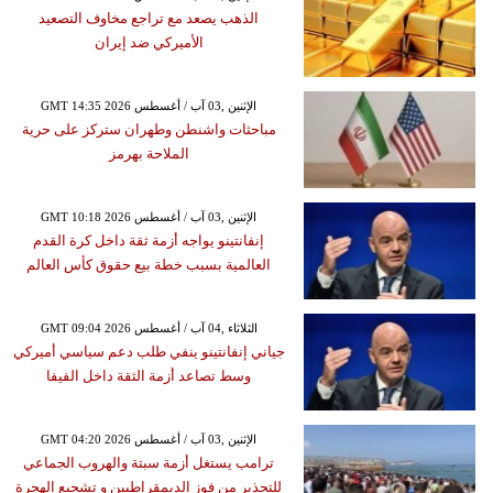
الذهب يصعد مع تراجع مخاوف التصعيد
الأميركي ضد إيران
GMT 14:35 2026 الإثنين ,03 آب / أغسطس
مباحثات واشنطن وطهران ستركز على حرية
الملاحة بهرمز
GMT 10:18 2026 الإثنين ,03 آب / أغسطس
إنفانتينو يواجه أزمة ثقة داخل كرة القدم
العالمية بسبب خطة بيع حقوق كأس العالم
GMT 09:04 2026 الثلاثاء ,04 آب / أغسطس
جياني إنفانتينو ينفي طلب دعم سياسي أميركي
وسط تصاعد أزمة الثقة داخل الفيفا
GMT 04:20 2026 الإثنين ,03 آب / أغسطس
ترامب يستغل أزمة سبتة والهروب الجماعي
للتحذير من فوز الديمقراطيين و تشجيع الهحرة