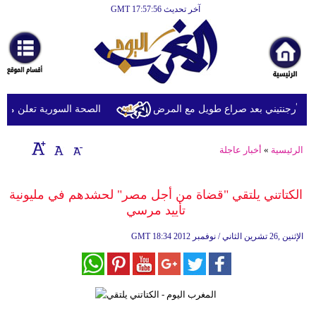
آخر تحديث GMT 17:57:56
الرئيسية
أخبارعاجلة
رياضة
ثقافة
لأرجنتيني بعد صراع طويل مع المرض
الصحة السورية تعلن مقتل شخصين وإصابة 13 ب
إقتصاد
الرئيسية
»
أخبار عاجلة
فن
وموسيقى
الكتاتني يلتقي "قضاة من أجل مصر" لحشدهم في مليونية
تأييد مرسي
أزياء
18:34 2012 الإثنين ,26 تشرين الثاني / نوفمبر
GMT
صحة
وتغذية
سياحة