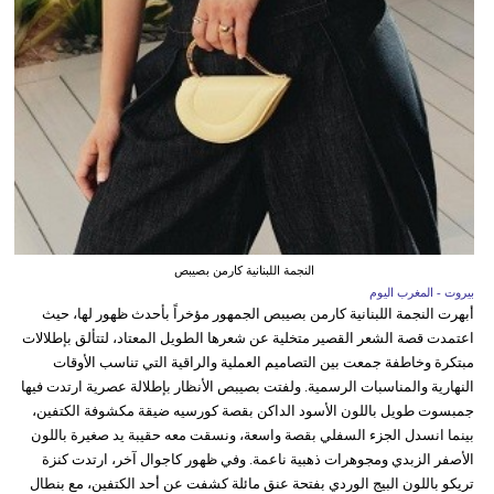
النجمة اللبنانية كارمن بصيبص
بيروت - المغرب اليوم
أبهرت النجمة اللبنانية كارمن بصيبص الجمهور مؤخراً بأحدث ظهور لها، حيث
اعتمدت قصة الشعر القصير متخلية عن شعرها الطويل المعتاد، لتتألق بإطلالات
مبتكرة وخاطفة جمعت بين التصاميم العملية والراقية التي تناسب الأوقات
النهارية والمناسبات الرسمية. ولفتت بصيبص الأنظار بإطلالة عصرية ارتدت فيها
جمبسوت طويل باللون الأسود الداكن بقصة كورسيه ضيقة مكشوفة الكتفين،
بينما انسدل الجزء السفلي بقصة واسعة، ونسقت معه حقيبة يد صغيرة باللون
الأصفر الزبدي ومجوهرات ذهبية ناعمة. وفي ظهور كاجوال آخر، ارتدت كنزة
تريكو باللون البيج الوردي بفتحة عنق مائلة كشفت عن أحد الكتفين، مع بنطال