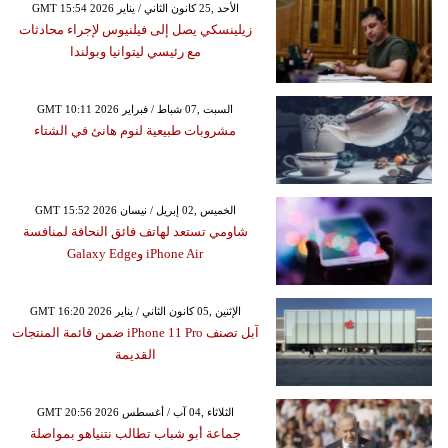
GMT 15:54 2026 الأحد ,25 كانون الثاني / يناير
زيلينسكي يصل إلى فيلنيوس لإجراء محادثات
مع رئيسي ليتوانيا وبولندا
GMT 10:11 2026 السبت ,07 شباط / فبراير
مشروبات طبيعية لنوم هانئ في الشتاء
GMT 15:52 2026 الخميس ,02 إبريل / نيسان
شاومي تستعد لهاتف فائق النحافة لمنافسة
iPhone Air وGalaxy Edge
GMT 16:20 2026 الإثنين ,05 كانون الثاني / يناير
آبل تصنف iPhone 11 Pro ضمن قائمة المنتجات
القديمة
GMT 20:56 2026 الثلاثاء ,04 آب / أغسطس
جماعة أبو شباب تطالب نتنياهو بمواصلة