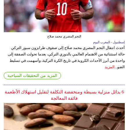
النجم المصري محمد صلاح
إسطنبول - المغرب اليوم
أحدث انتقال النجم المصري محمد صلاح إلى صفوف طرابزون سبور التركي
حالة استثنائية من الاهتمام العالمي بالدوري التركي، بعدما تحولت الصفقة إلى
واحدة من أبرز الأحداث الكروية في تاريخ الكرة التركية، وأسهمت في تسليط
الضو...
المزيد
المزيد من التحقيقات السياحية
6 بدائل منزلية بسيطة ومنخفضة التكلفة لتقليل استهلاك الأطعمة
فائقة المعالجة