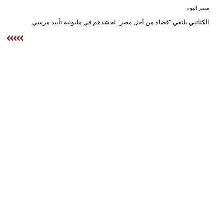
وسفر
مصر اليوم
الكتاتني يلتقي "قضاة من أجل مصر" لحشدهم في مليونية تأييد مرسي
ديكور
أخبار
البرلمان
المغربي
إعلام
تعليم
مرأة
أزياء
إسلامية
علوم
وتكنولوجيا