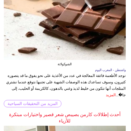
الشوكولاتة
واشنطن - المغرب اليوم
توجد الأطعمة فائقة المعالجة في عدد من الأغذية على نحو يفوق ما قد يتصوره
كثيرون، وسوف تساعدك هذه الوصفات الشهية على تجنبها.نتوقع عندما نشتري
المثلجات أنها تتكون من خليط لذيذ وغني بالدهون، كالكريمة أو الحليب، إلى
جا�...
المزيد
المزيد من التحقيقات السياحية
أحدث إطلالات كارمن بصيبص شعر قصير واختيارات مبتكرة
للأزياء