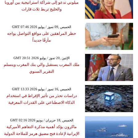
ميلوني تدعو إلى شراكة استراتيجية بين أوروبا
والخليج تربط ثلاث قارات
GMT 07:46 2026 الخميس ,09 تموز / يوليو
حظر المراهقين على مواقع التواصل يواجه
مأزقًا جديداً
GMT 20:51 2026 الإثنين ,20 تموز / يوليو
ملك المغرب يستقبل والي بنك المغرب ويتسلم
التقرير السنوي
GMT 13:33 2026 الخميس ,16 تموز / يوليو
دراسات تحذر من تأثير الإفراط في استخدام
الذكاء الاصطناعي على القدرات المعرفية
GMT 02:16 2026 الخميس ,18 حزيران / يونيو
ماكرون يؤكد أهمية مذكرة التفاهم الأميركية
الإيرانية لإعادة فتح مضيق هرمز للملاحة الدولية