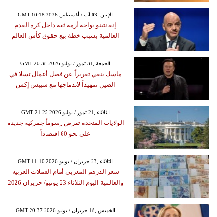
GMT 10:18 2026 الإثنين ,03 آب / أغسطس
إنفانتينو يواجه أزمة ثقة داخل كرة القدم
العالمية بسبب خطة بيع حقوق كأس العالم
GMT 20:38 2026 الجمعة ,31 تموز / يوليو
ماسك ينفي تقريراً عن فصل أعمال تسلا في
الصين تمهيداً لاندماجها مع سبيس إكس
GMT 21:25 2026 الثلاثاء ,21 تموز / يوليو
الولايات المتحدة تفرض رسوماً جمركية جديدة
على نحو 60 اقتصاداً
GMT 11:10 2026 الثلاثاء ,23 حزيران / يونيو
سعر الدرهم المغربي أمام العملات العربية
والعالمية اليوم الثلاثاء 23 يونيو/ حزيران 2026
GMT 20:37 2026 الخميس ,18 حزيران / يونيو