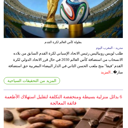
بطولة كأس العالم لكرة القدم
مدريد - المغرب اليوم
طلب لويس روبياليس رئيس الاتحاد الإسباني لكرة القدم السابق من بلاده
الانسحاب من استضافة كأس العالم 2030 في حال قرر الاتحاد الدولي لكرة
القدم "فيفا" منح ملعب الحسن الثاني في الدار البيضاء المغربية حق استضافة
مبار�...
المزيد
المزيد من التحقيقات السياحية
6 بدائل منزلية بسيطة ومنخفضة التكلفة لتقليل استهلاك الأطعمة
فائقة المعالجة