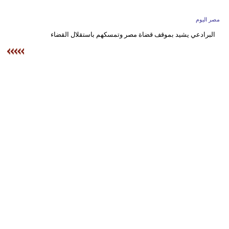
وسفر
مصر اليوم
ديكور
البرادعي يشيد بموقف قضاة مصر وتمسكهم باستقلال القضاء
أخبار
البرلمان
المغربي
إعلام
تعليم
مرأة
أزياء
إسلامية
علوم
وتكنولوجيا