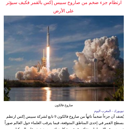
ارتطام جزء ضخم من صاروخ سبيس إكس بالقمر فكيف سيؤثر
على الأرض
صاروخ فالكون
نيويورك - المغرب اليوم
يُعتقد أن جزءاً ضخماً تائهاً من صاروخ فالكون 9 تابع لشركة سبيس إكس ارتطم
بسطح القمر في إحدى المناطق المتوقعة، فيما يترقب العلماء حول العالم صوراً