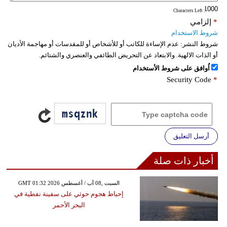
: Characters Left
*
إلزامي
شروط الاستخدام
شروط النشر:
عدم الإساءة للكاتب أو للأشخاص أو للمقدسات أو مهاجمة الأديان
أو الذات الالهية. والابتعاد عن التحريض الطائفي والعنصري والشتائم.
اُوافق على شروط الأستخدام
Security Code
*
أرسل التعليق
أخبار ذات صلة
GMT 01:32 2026 السبت ,08 آب / أغسطس
إحباط هجوم حوثي على سفينة نفطية في
البحر الأحمر