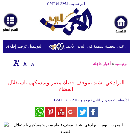
آخر تحديث GMT 01:32:51
الرئيسية
أخبارعاجلة
رياضة
ثقافة
 على سفينة نفطية في البحر الأحمر
اليونيفيل ترصد إطلاق 113 مقذوفا إسرائيليا على لبنان خلال يوم واحد
إقتصاد
الرئيسية
»
أخبار عاجلة
فن
وموسيقى
البرادعي يشيد بموقف قضاة مصر وتمسكهم باستقلال
القضاء
أزياء
13:52 2012 الأربعاء ,28 تشرين الثاني / نوفمبر
GMT
صحة
وتغذية
سياحة