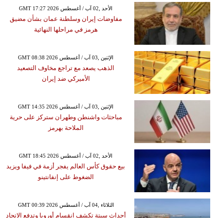
GMT 17:27 2026 الأحد ,02 آب / أغسطس
مفاوضات إيران وسلطنة عمان بشأن مضيق
هرمز في مراحلها النهائية
GMT 08:38 2026 الإثنين ,03 آب / أغسطس
الذهب يصعد مع تراجع مخاوف التصعيد
الأميركي ضد إيران
GMT 14:35 2026 الإثنين ,03 آب / أغسطس
مباحثات واشنطن وطهران ستركز على حرية
الملاحة بهرمز
GMT 18:45 2026 الأحد ,02 آب / أغسطس
بيع حقوق كأس العالم يفجر أزمة في فيفا ويزيد
الضغوط على إنفانتينو
GMT 00:39 2026 الثلاثاء ,04 آب / أغسطس
أحداث سبتة تكشف انقسام أوروبا وتدفع الاتحاد