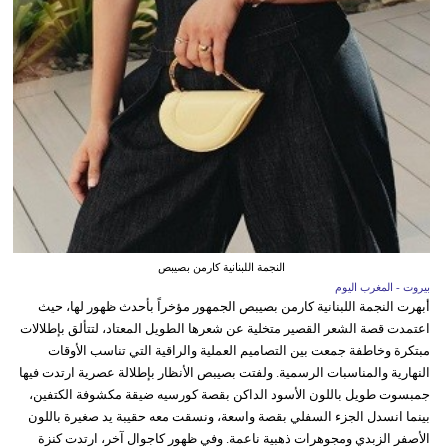
النجمة اللبنانية كارمن بصيبص
بيروت - المغرب اليوم
أبهرت النجمة اللبنانية كارمن بصيبص الجمهور مؤخراً بأحدث ظهور لها، حيث
اعتمدت قصة الشعر القصير متخلية عن شعرها الطويل المعتاد، لتتألق بإطلالات
مبتكرة وخاطفة جمعت بين التصاميم العملية والراقية التي تناسب الأوقات
النهارية والمناسبات الرسمية. ولفتت بصيبص الأنظار بإطلالة عصرية ارتدت فيها
جمبسوت طويل باللون الأسود الداكن بقصة كورسيه ضيقة مكشوفة الكتفين،
بينما انسدل الجزء السفلي بقصة واسعة، ونسقت معه حقيبة يد صغيرة باللون
الأصفر الزبدي ومجوهرات ذهبية ناعمة. وفي ظهور كاجوال آخر، ارتدت كنزة