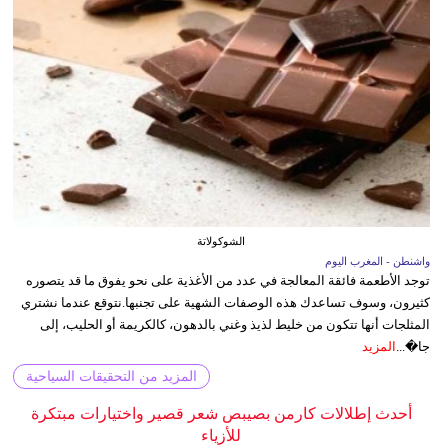
الشوكولاتة
واشنطن - المغرب اليوم
توجد الأطعمة فائقة المعالجة في عدد من الأغذية على نحو يفوق ما قد يتصوره
كثيرون، وسوف تساعدك هذه الوصفات الشهية على تجنبها.نتوقع عندما نشتري
المثلجات أنها تتكون من خليط لذيذ وغني بالدهون، كالكريمة أو الحليب، إلى
جا�...
المزيد
المزيد من التحقيقات السياحية
أحدث إطلالات كارمن بصيبص شعر قصير واختيارات مبتكرة
للأزياء