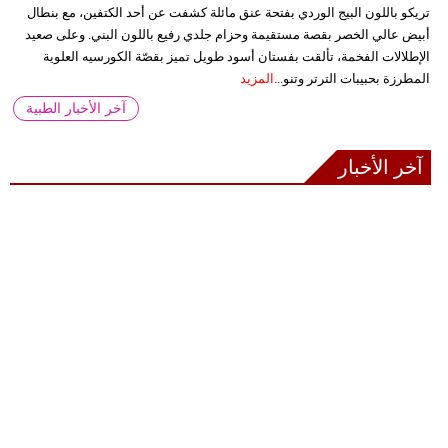
تريكو باللون البيج الوردي بفتحة عنق مائلة كشفت عن أحد الكتفين، مع بنطال
أبيض عالي الخصر بقصة مستقيمة وحزام جلدي رفيع باللون البني. وعلى صعيد
الإطلالات الفخمة، تألقت بفستان أسود طويل تميز بقصّة الكورسيه العلوية
المطرزة بحبيبات الترتر وتنو...
المزيد
آخر الأخبار الطبية
آخر الأخبار