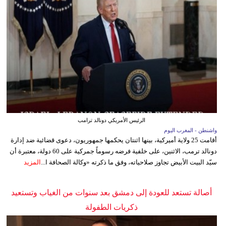
الرئيس الأمريكي دونالد ترامب
واشنطن - المغرب اليوم
أقامت 25 ولاية أميركية، بينها اثنتان يحكمها جمهوريون، دعوى قضائية ضد إدارة
دونالد ترمب، الاثنين، على خلفية فرضه رسوماً جمركية على 60 دولة، معتبرة أن
سيّد البيت الأبيض تجاوز صلاحياته، وفق ما ذكرته «وكالة الصحافة ا...
المزيد
أصالة تستعد للعودة إلى دمشق بعد سنوات من الغياب وتستعيد
ذكريات الطفولة