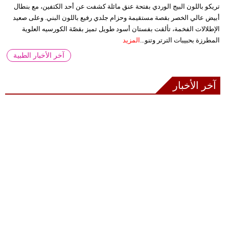
تريكو باللون البيج الوردي بفتحة عنق مائلة كشفت عن أحد الكتفين، مع بنطال
أبيض عالي الخصر بقصة مستقيمة وحزام جلدي رفيع باللون البني. وعلى صعيد
الإطلالات الفخمة، تألقت بفستان أسود طويل تميز بقصّة الكورسيه العلوية
المطرزة بحبيبات الترتر وتنو...
المزيد
آخر الأخبار الطبية
آخر الأخبار