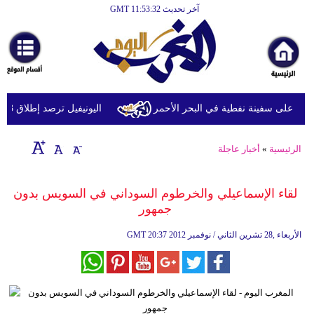
آخر تحديث GMT 11:53:32
الرئيسية
أخبارعاجلة
رياضة
ثقافة
 على سفينة نفطية في البحر الأحمر
اليونيفيل ترصد إطلاق 113 مقذوفا إسرائيليا على لبنان خلال يوم واحد
إقتصاد
الرئيسية
»
أخبار عاجلة
فن
وموسيقى
لقاء الإسماعيلي والخرطوم السوداني في السويس بدون
جمهور
أزياء
20:37 2012 الأربعاء ,28 تشرين الثاني / نوفمبر
GMT
صحة
وتغذية
سياحة