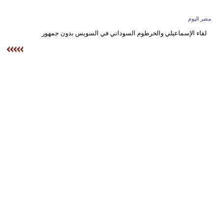
وسفر
مصر اليوم
ديكور
لقاء الإسماعيلي والخرطوم السوداني في السويس بدون جمهور
أخبار
البرلمان
المغربي
إعلام
تعليم
مرأة
أزياء
إسلامية
علوم
وتكنولوجيا