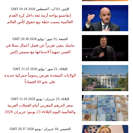
GMT 10:18 2026 الإثنين ,03 آب / أغسطس
إنفانتينو يواجه أزمة ثقة داخل كرة القدم
العالمية بسبب خطة بيع حقوق كأس العالم
GMT 20:38 2026 الجمعة ,31 تموز / يوليو
ماسك ينفي تقريراً عن فصل أعمال تسلا في
الصين تمهيداً لاندماجها مع سبيس إكس
GMT 21:25 2026 الثلاثاء ,21 تموز / يوليو
الولايات المتحدة تفرض رسوماً جمركية جديدة
على نحو 60 اقتصاداً
GMT 11:10 2026 الثلاثاء ,23 حزيران / يونيو
سعر الدرهم المغربي أمام العملات العربية
والعالمية اليوم الثلاثاء 23 يونيو/ حزيران 2026
GMT 20:37 2026 الخميس ,18 حزيران / يونيو