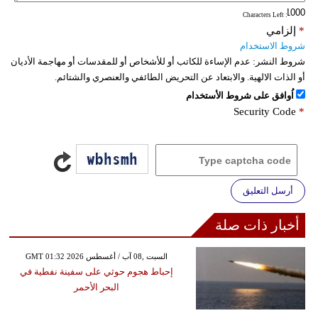
: Characters Left
*
إلزامي
شروط الاستخدام
شروط النشر:
عدم الإساءة للكاتب أو للأشخاص أو للمقدسات أو مهاجمة الأديان
أو الذات الالهية. والابتعاد عن التحريض الطائفي والعنصري والشتائم.
اُوافق على شروط الأستخدام
Security Code
*
أرسل التعليق
أخبار ذات صلة
GMT 01:32 2026 السبت ,08 آب / أغسطس
إحباط هجوم حوثي على سفينة نفطية في
البحر الأحمر