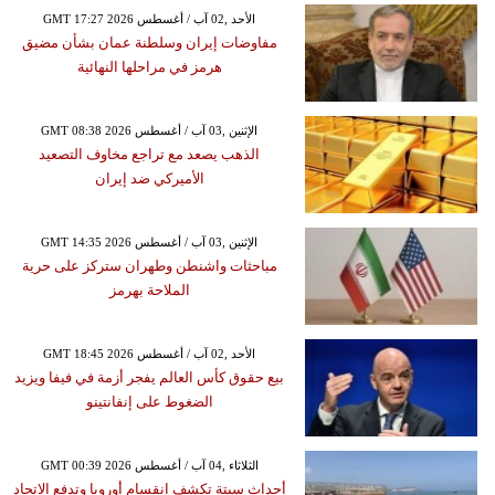
GMT 17:27 2026 الأحد ,02 آب / أغسطس
مفاوضات إيران وسلطنة عمان بشأن مضيق
هرمز في مراحلها النهائية
GMT 08:38 2026 الإثنين ,03 آب / أغسطس
الذهب يصعد مع تراجع مخاوف التصعيد
الأميركي ضد إيران
GMT 14:35 2026 الإثنين ,03 آب / أغسطس
مباحثات واشنطن وطهران ستركز على حرية
الملاحة بهرمز
GMT 18:45 2026 الأحد ,02 آب / أغسطس
بيع حقوق كأس العالم يفجر أزمة في فيفا ويزيد
الضغوط على إنفانتينو
GMT 00:39 2026 الثلاثاء ,04 آب / أغسطس
أحداث سبتة تكشف انقسام أوروبا وتدفع الاتحاد