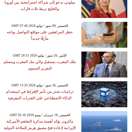
ميلوني تدعو إلى شراكة استراتيجية بين أوروبا
والخليج تربط ثلاث قارات
GMT 07:46 2026 الخميس ,09 تموز / يوليو
حظر المراهقين على مواقع التواصل يواجه
مأزقًا جديداً
GMT 20:51 2026 الإثنين ,20 تموز / يوليو
ملك المغرب يستقبل والي بنك المغرب ويتسلم
التقرير السنوي
GMT 13:33 2026 الخميس ,16 تموز / يوليو
دراسات تحذر من تأثير الإفراط في استخدام
الذكاء الاصطناعي على القدرات المعرفية
GMT 02:16 2026 الخميس ,18 حزيران / يونيو
ماكرون يؤكد أهمية مذكرة التفاهم الأميركية
الإيرانية لإعادة فتح مضيق هرمز للملاحة الدولية