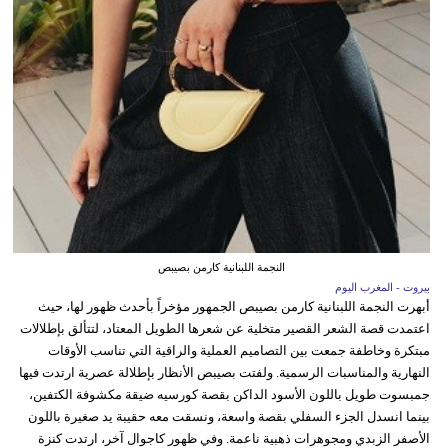
النجمة اللبنانية كارمن بصيبص
بيروت - المغرب اليوم
أبهرت النجمة اللبنانية كارمن بصيبص الجمهور مؤخراً بأحدث ظهور لها، حيث
اعتمدت قصة الشعر القصير متخلية عن شعرها الطويل المعتاد، لتتألق بإطلالات
مبتكرة وخاطفة جمعت بين التصاميم العملية والراقية التي تناسب الأوقات
النهارية والمناسبات الرسمية. ولفتت بصيبص الأنظار بإطلالة عصرية ارتدت فيها
جمبسوت طويل باللون الأسود الداكن بقصة كورسيه ضيقة مكشوفة الكتفين،
بينما انسدل الجزء السفلي بقصة واسعة، ونسقت معه حقيبة يد صغيرة باللون
الأصفر الزبدي ومجوهرات ذهبية ناعمة. وفي ظهور كاجوال آخر، ارتدت كنزة