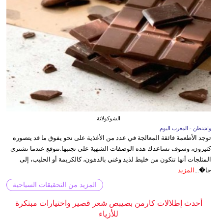
الشوكولاتة
واشنطن - المغرب اليوم
توجد الأطعمة فائقة المعالجة في عدد من الأغذية على نحو يفوق ما قد يتصوره
كثيرون، وسوف تساعدك هذه الوصفات الشهية على تجنبها.نتوقع عندما نشتري
المثلجات أنها تتكون من خليط لذيذ وغني بالدهون، كالكريمة أو الحليب، إلى
جا�...
المزيد
المزيد من التحقيقات السياحية
أحدث إطلالات كارمن بصيبص شعر قصير واختيارات مبتكرة
للأزياء