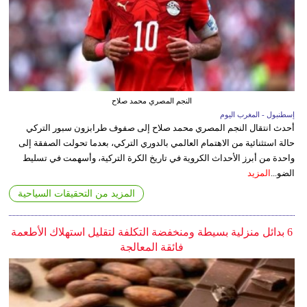
النجم المصري محمد صلاح
إسطنبول - المغرب اليوم
أحدث انتقال النجم المصري محمد صلاح إلى صفوف طرابزون سبور التركي
حالة استثنائية من الاهتمام العالمي بالدوري التركي، بعدما تحولت الصفقة إلى
واحدة من أبرز الأحداث الكروية في تاريخ الكرة التركية، وأسهمت في تسليط
الضو...
المزيد
المزيد من التحقيقات السياحية
6 بدائل منزلية بسيطة ومنخفضة التكلفة لتقليل استهلاك الأطعمة
فائقة المعالجة