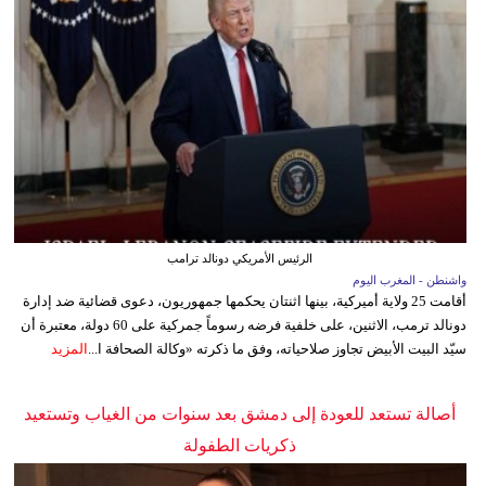
الرئيس الأمريكي دونالد ترامب
واشنطن - المغرب اليوم
أقامت 25 ولاية أميركية، بينها اثنتان يحكمها جمهوريون، دعوى قضائية ضد إدارة
دونالد ترمب، الاثنين، على خلفية فرضه رسوماً جمركية على 60 دولة، معتبرة أن
سيّد البيت الأبيض تجاوز صلاحياته، وفق ما ذكرته «وكالة الصحافة ا...
المزيد
أصالة تستعد للعودة إلى دمشق بعد سنوات من الغياب وتستعيد
ذكريات الطفولة